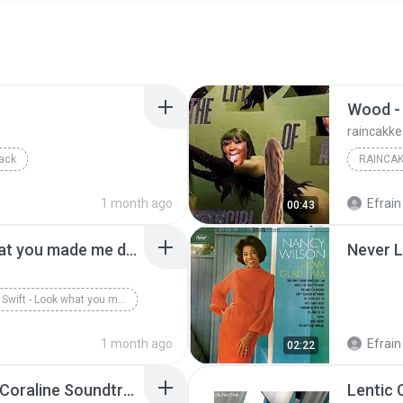
raincakke
Back
RAINCA
1 month ago
Efrain 
00:43
Taylor Swift - Look what you made me do (Cupcakke Remix)
Taylor Swift - Look what you made me do (Cupcakke...
1 month ago
Efrain 
02:22
The Famous Mister B- Coraline Soundtrack(MP3_320K)_1.mp3
Lentic