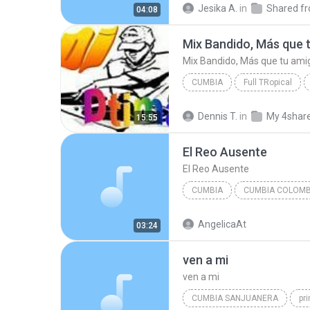
Jesika A.
in
04:08
CUMBIA
Full TRopical
Mix Bandido, Más que tu amigo, Amanecer de una cum...
Dennis T.
in
My 4shar
15:55
Ana Barbara Ft Marco Antonio Solis 
El Reo Ausente
El Reo Ausente
CUMBIA
CUMBIA COLOMB
El Reo Ausente
PASTOR 
AngelicaAt
03:24
ven a mi
ven a mi
CUMBIA SANJUANERA
pr