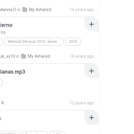
Dame Un Momento
Agua Marina
Marina D.
in
My 4shared
16 years ago
)
Cumbia
un
dame
-
(renzo
terno
momento
rno
Material Difusion 2010 - [www.AGITECUMBIERO.com] Somos Mas Que Cumbia!
2010
El Villano Ft Supermerk2 - [www.AGITECUMBIERO.com]...
cumbia
tal_xx10
in
My 4shared
16 years ago
erno
Ganas.mp3
 R.
12 years ago
s