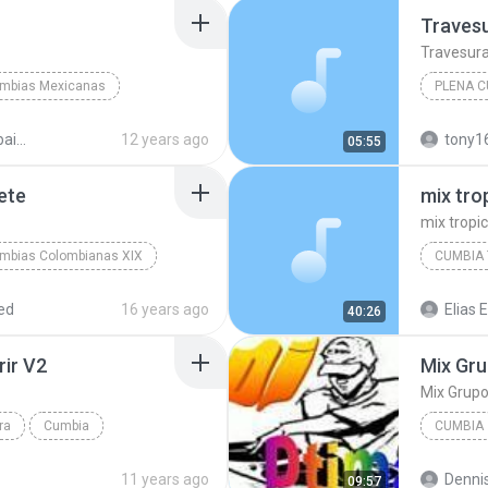
Traves
Travesur
mbias Mexicanas
PLENA C
 Colombiana
plena c
musica para bailar
12 years ago
tony1
05:55
ete
mix tro
mix tropi
mbias Colombianas XIX
CUMBIA 
Cumbia Colombiana
mix trop
ed
16 years ago
Elias E
40:26
Cumbia t
rir V2
ra
Cumbia
CUMBIA
adie Sepa Mi Sufrir V2
11 years ago
Dennis
09:57