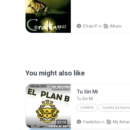
Efrain P.
in
iMusic
02:22
You might also like
Tu Sin Mi
Tu Sin Mi
CUMBIA
Cumbia De Barrio
Cumbia
El Plan B
frankiitoo
in
My 4sha
03:10