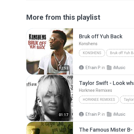
More from this playlist
Bruk off Yuh Back
Konshens
KONSHENS
Bruk off Yuh 
Efrain P.
in
iMusic
02:53
Horknee Remixes
HORKNEE REMIXES
Efrain P.
in
iMusic
01:17