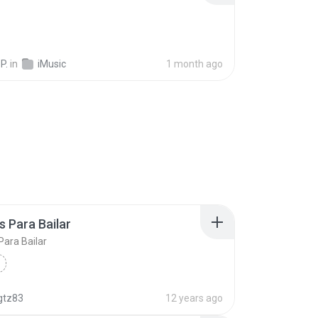
P.
in
iMusic
1 month ago
 Para Bailar
ara Bailar
gtz83
12 years ago