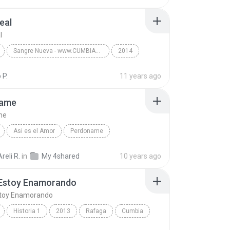
Grupo 5 Ft Armonia 10 Ft Corazon Serrano And Dj Dt...
eal
l
Sangre Nueva - www.CUMBIADEHOY.com
2014
al
Cumbia
El Villano
 P.
11 years ago
name
me
Asi es el Amor
Perdoname
indis
cumbia
reli R.
in
My 4shared
10 years ago
 Estoy Enamorando
stoy Enamorando
Historia 1
2013
Rafaga
Cumbia
Estoy Enamorando