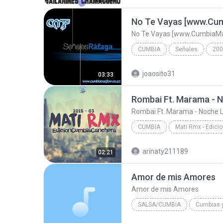
No Te Vayas [www.Cum
No Te Vayas [www.CumbiaMa
CUMBIA
Señales
200
No Te Vayas [www.CumbiaMasFlow.c
joaosito31
03:33
Rombai Ft. Marama - 
Rombai Ft. Marama - Noche 
CUMBIA
Cumbia
Mati Rmx - Romba
arinaty211189
02:21
Rombai Ft. Marama - Noche Loca
Amor de mis Amores
Amor de mis Amores
SALSA/CUMBIA
Cumbias 
Grupo 5
Salsa/Cumbia