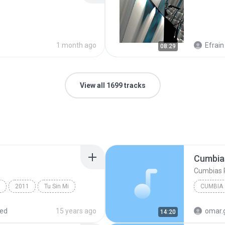
1 month ago
Efrain 
08:29
View all 1699 tracks
Cumbias
Cumbias P
2011
Tu Sin Mi
CUMBIA
red
15 years ago
omar.
14:20