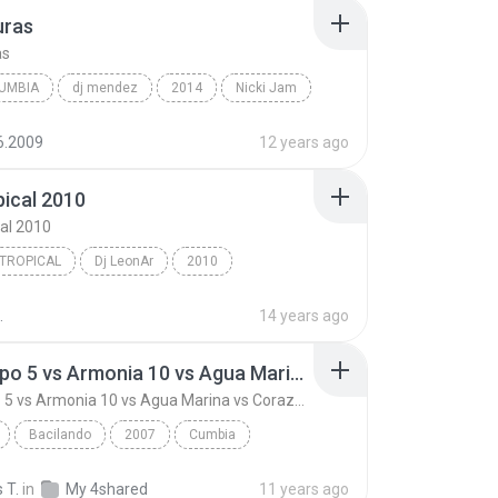
uras
as
UMBIA
dj mendez
2014
Nicki Jam
umbia
Travesuras
6.2009
12 years ago
pical 2010
cal 2010
TROPICAL
Dj LeonAr
2010
ical 2010
americo,_la_noche,_noche_de_brujas,_garras_de_amor...
.
14 years ago
ropical
Mix Grupo 5 vs Armonia 10 vs Agua Marina vs Corazon Serrano 2007
Mix Grupo 5 vs Armonia 10 vs Agua Marina vs Corazon Serrano 2007
Bacilando
2007
Cumbia
Mix Grupo 5 vs Armonia 10 vs Agua Marina vs Corazo...
 T.
in
My 4shared
11 years ago