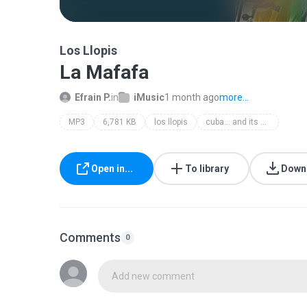
Los Llopis
La Mafafa
Efrain P.
in
iMusic
1 month ago
more...
MP3
6,781 KB
los llopis
cuba... and its music: güarachas y güajiras vol. 1
Open in...
To library
Down
Comments
0
Add new comment