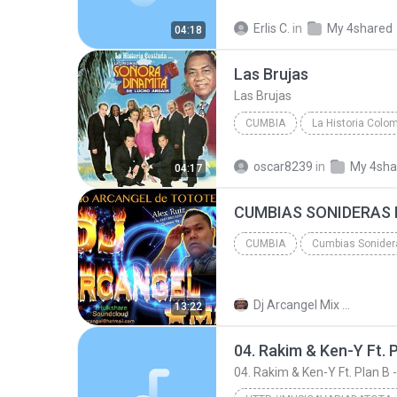
Cumbia Sanjuanera
ven a
Erlis C.
in
My 4shared
04:18
Las Brujas
Las Brujas
CUMBIA
La Historia Colo
La Sonora Dinamita
Las B
oscar8239
in
My 4sha
04:17
CUMBIA
Cumbias Sonider
Cumbia
Dj Arcangel Mix A.
13:22
04. Rakim & Ken-Y Ft. Plan B