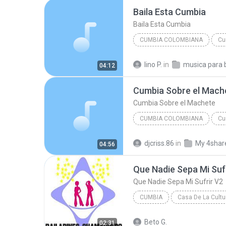
Baila Esta Cumbia
Baila Esta Cumbia
CUMBIA COLOMBIANA
Cu
Baila Esta Cumbia
Cumbia
lino P.
in
04:12
Super Grupo Colombia
Cumbia Sobre el Mach
Cumbia Sobre el Machete
CUMBIA COLOMBIANA
Cu
Celso Piña y Control Machete
djcriss.86
in
My 4shar
04:56
Cumbia Sobre el Machete
Que Nadie Sepa Mi Suf
Que Nadie Sepa Mi Sufrir V2
CUMBIA
Casa De La Cultu
La Sonora Dinamita
Que N
Beto G.
02:31