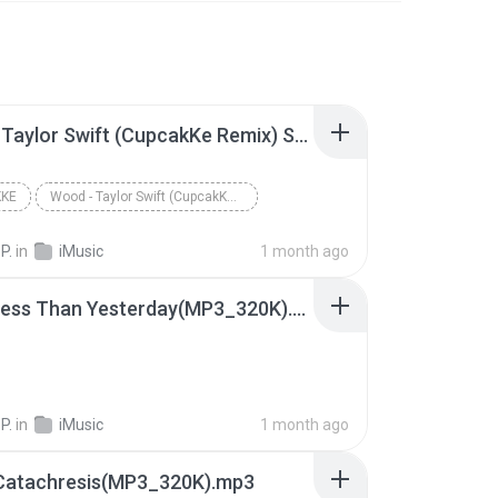
Wood - Taylor Swift (CupcakKe Remix) Snippet
KKE
Wood - Taylor Swift (CupcakKe Remix) Snippet
P.
in
iMusic
1 month ago
Never Less Than Yesterday(MP3_320K).mp3
P.
in
iMusic
1 month ago
 Catachresis(MP3_320K).mp3