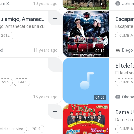
Shared from SM-J200M
10 years ago
Johnn
03:10
Mix Bandido, Más que tu amigo, Amanecer de una cumbia, La indecorosa
Escapa
Mix Bandido, Más que tu amigo, Amanecer de una cumbia, La indecorosa
Escapate
2012
CUMBIA
Nene Ma
ed
11 years ago
Diego 
03:13
FT Barbara Ft D...
Cumbia
El tele
El telefon
IANA
1997
CUMBIA
LOPEZ
CUMBIA
Cumbia
15 years ago
Okon
04:06
Dame U
Dame Un
imicias en vivo
2010
CUMBIA