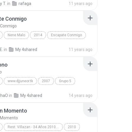
y T.
in
rafaga
11 years ago
te Conmigo
 Conmigo
Nene Malo
2014
Escapate Conmigo
lo
Cumbia
E.
in
My 4shared
11 years ago
fono
o
www.djjuneor.tk
2007
Grupo 5
El telefono
ohaO
in
My 4shared
14 years ago
n Momento
 Momento
Rest. Villazan - 34 Años 2010.08.29
2010