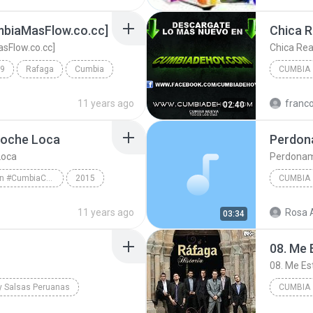
biaMasFlow.co.cc]
Chica R
sFlow.co.cc]
Chica Rea
9
Rafaga
Cumbia
CUMBIA
o.cc]
Chica Re
11 years ago
franco
02:40
Noche Loca
Perdo
Loca
Perdona
Mati Rmx - Edicion #CumbiaCanchera (2015 - 03)
2015
CUMBIA
i Ft. Marama
Grupo Br
11 years ago
Rosa A
03:34
08. Me
08. Me E
y Salsas Peruanas
CUMBIA
Amor de mis Amores
08. Me 