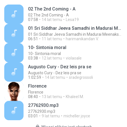
02 The 2nd Coming - A
02 The 2nd Coming - A
07:58
14 lat temu
Lesa19
01 Sri Siddhar Jeeva Samadhi in Madurai MeenakshiTemple - ChoChoME Sundaram
01 Sri Siddhar Jeeva Samadhi in Madurai MeenakshiTemple - ChoChoME Sundaram
06:51
11 lat temu
harimanikandan V.
10- Sintonia moral
10- Sintonia moral
03:38
12 lat temu
violaoale
Augusto Cury - Dez leis pra se
Augusto Cury - Dez leis pra se
1:02:59
14 lat temu
sradegrossoli
Florence
Florence
08:40
13 lat temu
Khaleel M.
27762930.mp3
27762930.mp3
03:01
9 lat temu
micheller joyce