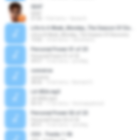
SEAT
SEAT
01:05
9 lat temu
Уроки А.
Life Is A Week_Monday_The Season Of Discovery
Life Is A Week_Monday_The Season Of Discovery
13:02
14 lat temu
steveharris
Personal Power 01 of 25
Personal Power 01 of 25
59:57
15 lat temu
prindlejj
converse
converse
28:26
14 lat temu
Bernard O.
LA VIDA.mp3
LA VIDA.mp3
04:10
17 lat temu
thomaspatrice2
Personal Power 02 of 25
Personal Power 02 of 25
40:51
15 lat temu
prindlejj
CD3 - Tracks 1-56