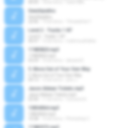
40:45
18 lat temu
hank1886
Geezhpadivu
Geezhpadivu
22:06
19 lat temu
Thiraadchai Y.
Level 2 - Tracks 1-87
Level 2 - Tracks 1-87
40:47
12 lat temu
mahmoudfathie
17485820.mp3
17485820.mp3
03:29
10 lat temu
alexand E.
5. Move Out of Your Own Way
5. Move Out of Your Own Way
09:13
12 lat temu
john J.
Jason Aldean Tickets.mp3
Jason Aldean Tickets.mp3
02:40
11 lat temu
Concerts N.
13854064.mp3
13854064.mp3
10:28
10 lat temu
Photoshop C.
17483973.mp3