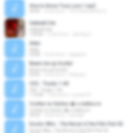
How to Know True Love 1.mp3
44:46
14 lat temu
The Father&#39;s D.
Sabbath Dei
Sabbath Dei
1:09:06
12 lat temu
Jamdog C.
Adan
Adan
03:08
16 lat temu
tagadirta
Beam me up Scotty!
Beam me up Scotty!
04:02
14 lat temu
Padung L.
CD2 - Tracks 1-60
CD2 - Tracks 1-60
1:10:08
13 lat temu
youssef R.
Confiar no Senhor � o melhor.m
Confiar no Senhor � o melhor.m
03:02
14 lat temu
luanagfl
Doctor Who - The Novel of the Film Part 02
Doctor Who - The Novel of the Film Part 02