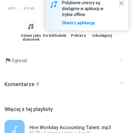
Polubione utwory są
dostępne w aplikacji w
MP3
470 KB
trybie offline
Otwórz aplikację
Ustaw jako
Do biblioteki
Pobierz
Udostępnij
dzwonek
Zgłosić
Komentarze
0
Więcej z tej playlisty
Hire Workday Accounting Talent..mp3
01:23
5 miesięcy temu
Ava W.