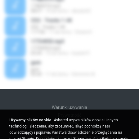
17483973.mp3
08:07
10 lat temu
alexand E.
CD2 - Tracks 1-44
CD2 - Tracks 1-44
1:17:56
11 lat temu
Givara H.
17734953.mp3
17734953.mp3
03:24
10 lat temu
louiseh P.
gum
gum
05:00
11 lat temu
Hmmmm A.
Warunki używania
Prywatność
Używamy plików cookie.
4shared używa plików cookie i innych
Wsparcie
technologii śledzenia, aby zrozumieć, skąd pochodzą nasi
Nie sprzedawaj moich danych osobowych
odwiedzający i poprawić Państwa doświadczenie przeglądania na
Nie udostępniaj moich danych osobowych
naszej Stronie. Korzystając z naszej Strony, wyrażają Państwo zgodę