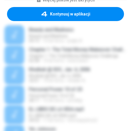
Więcej plików jest ukrytych
Kontynuuj w aplikacji
Beauty and Madness
Beauty and Madness
04:15
10 lat temu
jingky A.
Chapter 1: The Total Money Makeover Challenge
Chapter 1: The Total Money Makeover Challenge
02:58
14 lat temu
bobcookie1
Khutbah @ IIOC, Jan. 6, 2006
Khutbah @ IIOC, Jan. 6, 2006
32:01
14 lat temu
shaakir A.
Personal Power 10 of 25
Personal Power 10 of 25
58:11
15 lat temu
prindlejj
EL LIBRO DE LA VIDA.mp3
EL LIBRO DE LA VIDA.mp3
04:53
17 lat temu
thomaspatrice2
Vic Johnson