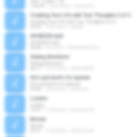
CD3 - Tracks 1-56
1:05:03
13 lat temu
youssef R.
Creating Your Life with Your Thoughts 2 of 2
Creating Your Life with Your Thoughts 2 of 2
50:05
19 lat temu
dslittle
64182255.mp3
64182255.mp3
03:00
5 lat temu
RoderickGordon
Asking directions
Asking directions
06:17
12 lat temu
bebars4444
Do's and dont's for laymen
Do's and dont's for laymen
39:46
14 lat temu
iammum
London
London
12:07
11 lat temu
Hmmmm A.
Bonnie
Bonnie
03:31
11 lat temu
Hmmmm A.