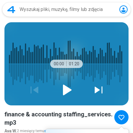
00:00
01:20
finance & accounting staffing_services.
mp3
Ava W.
2 miesięcy temu
więcej...