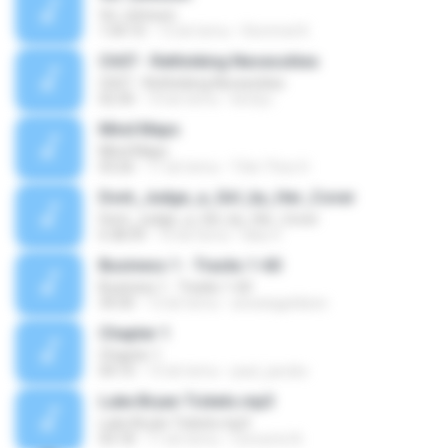
Vic Johnson
1:04:10
12 lat temu
Rommel K.
Ch07 - Rethinking Necessities
Ch07 - Rethinking Necessities
02:30
10 lat temu
kirstyc
Mind Maps
Mind Maps
03:26
11 lat temu
Trần Thúc H.
Dont_Judge_a_Girl_by_Her_Cover
Dont_Judge_a_Girl_by_Her_Cover
6:38:39
16 lat temu
bika V.
Business 1 - Tracks 1-60
Business 1 - Tracks 1-60
34:30
12 lat temu
arwatageldeen
Chapter 1
Chapter 1
04:10
15 lat temu
paul_jacobs
Luke Bryan Tickets.mp3
Luke Bryan Tickets.mp3
03:18
11 lat temu
Concerts N.