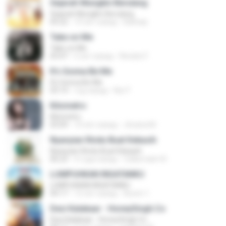
Sejarah Mungkin Berulang
Sejarah Mungkin Berulang
05:22
10 лет назад
Baihaqi
Take on Me
Take on Me
03:47
5 лет назад
Renato F.
It's Gonna Be Me
It's Gonna Be Me
03:14
год назад
Nur F.
Kilometro
Kilometro
03:09
10 лет назад
Jhoana M.
Nyanyian Rindu Buat Kekasih
Nyanyian Rindu Buat Kekasih
06:23
4 года назад
Zulkernaim N.
LUMPUHKAN INGATANKU
LUMPUHKAN INGATANKU
04:17
12 лет назад
Aureri 1.
Desi Kalakaar - HoneySingh.Co
Desi Kalakaar - HoneySingh.Co