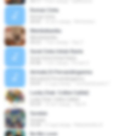
04:17
9 лет назад
aadithya B.
Roman Cinta
Roman Cinta
04:03
10 лет назад
Riefarsha I.
Membebaniku
Membebaniku
04:23
7 лет назад
Sep Z.
Surat Cinta Untuk Starla
Surat Cinta Untuk Starla
05:08
7 лет назад
Firman S.
Airmata Di Persandinganmu
Airmata Di Persandinganmu
04:09
2 года назад
Tominandi putra T.
Lucky (feat. Colbie Caillat)
Lucky (feat. Colbie Caillat)
03:24
10 лет назад
faiz A.
Suratan
Suratan
05:08
2 года назад
Kalasahanku 8.
Be My Lover