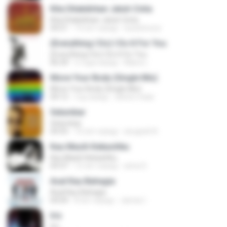
Kita Ditakdirkan Jatuh Cinta
Kita Ditakdirkan Jatuh Cinta
04:51
14 лет назад
izzuhimura
(Everything I Do) I Do It For You
(Everything I Do) I Do It For You
06:34
2 года назад
Maira L.
Move Your Body (Single Mix)
Move Your Body (Single Mix)
04:12
год назад
cleiton maia
Selumbar
Selumbar
04:55
10 лет назад
anugrah N.
Kau Masih Kekasihku
Kau Masih Kekasihku
04:37
12 лет назад
anna S.
Asal Kau Bahagia
Asal Kau Bahagia
04:04
8 лет назад
James I.
Iris
Iris