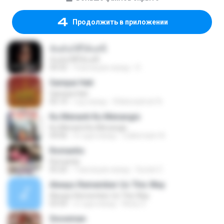
Продолжить в приложении
ฉันมันก็ดีได้แค่นี้
ฉันมันก็ดีได้แค่นี้
04:32
9 месяцев назад
D
Sampai Hati
Sampai Hati
05:14
год назад
Shikenashraf A.
Ku Menanti Ku Menangis
Ku Menanti Ku Menangis
04:06
4 года назад
Zulkernaim N.
Romantis
Romantis
05:20
7 месяцев назад
Suriati Z.
Always Remember Us This Way
Always Remember Us This Way
03:54
2 года назад
Noisy S.
Snowman