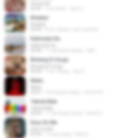
Snowman
02:45
год назад
은혜 조.
Rindiani
Rindiani
04:40
8 лет назад
joko rahardjo
Kalimutan Ka
Kalimutan Ka
04:48
11 месяцев назад
raph
Bintang Di Surga
Bintang Di Surga
05:00
7 лет назад
Sep Z.
Multo
Multo
03:57
5 месяцев назад
Jerome B.
Tabola Bale
Tabola Bale
04:44
11 месяцев назад
Hamdi U.
Easy On Me
Easy On Me
03:44
2 года назад
Maira L.