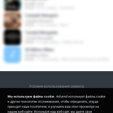
Be My Lover
03:32
8 лет назад
Chenta B.
Cobalah Mengerti
Cobalah Mengerti
04:26
7 лет назад
Sep Z.
Tunduk Mengalah
Tunduk Mengalah
04:45
4 года назад
Zulkernaim N.
93 Million Miles
93 Million Miles
03:36
3 года назад
Marco Antonio Nunes da Silva
Условия использования сервиса
Политика конфиденциальности
Мы используем файлы cookie.
4shared использует файлы cookie
Поддержка
и другие технологии отслеживания, чтобы определить, откуда
Не продавать мои персональные данные
приходят наши посетители, и улучшить ваш опыт просмотра на
Не передавать мои персональные данные
нашем веб-сайте. Используя наш веб-сайт, вы даете свое