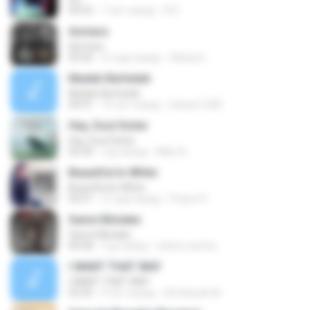
04:52
7 лет назад
R D.
Asmara
Asmara
04:26
4 года назад
Gilang S.
Madah Berhelah
Madah Berhelah
04:41
15 лет назад
Iriduan1208
Hey, Soul Sister
Hey, Soul Sister
03:34
год назад
Mike A.
Beautiful In White
Beautiful In White
03:51
2 года назад
Prayut S.
Same Mistake
Same Mistake
04:58
год назад
celene santos
I WANT THAT WAY
I WANT THAT WAY
03:35
9 лет назад
Siti Aisyah M.