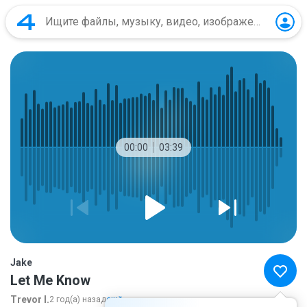
00:00
03:39
Jake
Let Me Know
Trevor I.
2 год(а) назад
ещё...