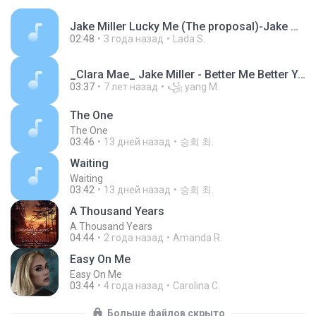
Jake Miller Lucky Me (The proposal)-Jake Miller-7133c4a85470d7327cb64eb5c4698c27.mp3
02:48
3 года назад
Lada S.
_Clara Mae_ Jake Miller - Better Me Better You _Lyrics _ Lyrics Video_ - Duration_ 3_38_.mp3
03:37
7 лет назад
꧁ yang M.
The One
The One
03:46
13 дней назад
승희 최.
Waiting
Waiting
03:42
13 дней назад
승희 최.
A Thousand Years
A Thousand Years
04:44
2 года назад
Amanda R.
Easy On Me
Easy On Me
03:44
4 года назад
Carolina C.
Больше файлов скрыто