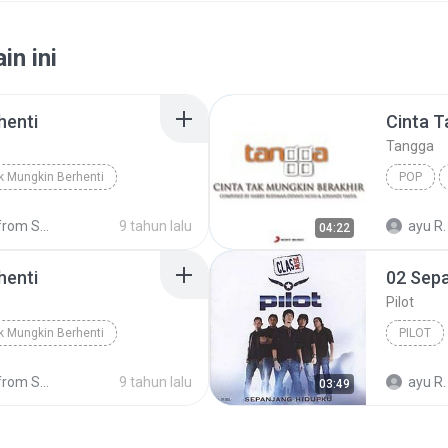
in ini
henti
Cinta T
Tangga
k Mungkin Berhenti
POP
 SM-J320G
9 tahun lalu
ayu R.
04:22
henti
02 Sep
Pilot
k Mungkin Berhenti
PILOT
 SM-J320G
9 tahun lalu
ayu R.
03:49