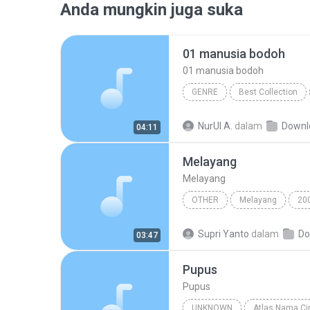
Anda mungkin juga suka
01 manusia bodoh
01 manusia bodoh
GENRE
Best Collection
01 manusia bodoh
NurUl A.
dalam
Downl
04:11
Melayang
Melayang
OTHER
Melayang
20
Other
Supri Yanto
dalam
Do
03:47
Pupus
Pupus
UNKNOWN
Atlas Nama Cin