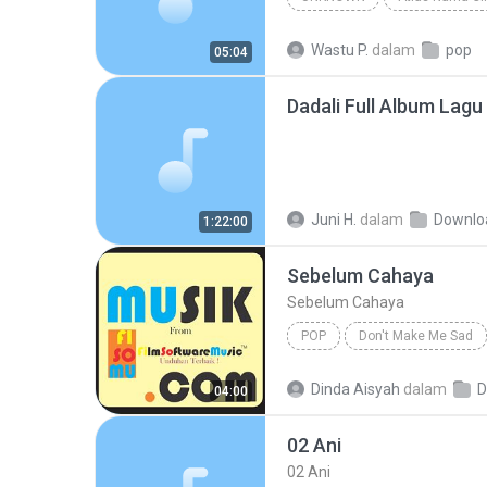
Unknown
Pupus
Dew
Wastu P.
dalam
pop
05:04
Juni H.
dalam
Downlo
1:22:00
Sebelum Cahaya
Sebelum Cahaya
POP
Don't Make Me Sad
Sebelum Cahaya
Dinda Aisyah
dalam
D
04:00
02 Ani
02 Ani