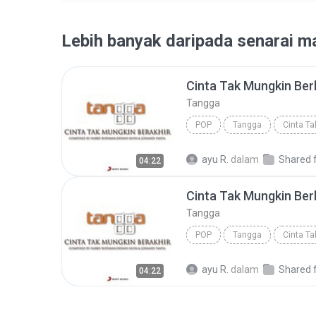
Lebih banyak daripada senarai ma
Cinta Tak Mungkin Ber
Tangga
POP
Tangga
Cinta Ta
ayu R.
dalam
Shared from
04:22
Cinta Tak Mungkin Ber
Tangga
POP
Tangga
Cinta Ta
ayu R.
dalam
Shared from
04:22