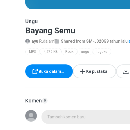
Ungu
Bayang Semu
ayu R.
dalam
Shared from SM-J320G
9 tahun lalu
l
MP3
4,279 KB
Rock
ungu
laguku
Buka dalam…
Ke pustaka
Komen
0
Tambah komen baru