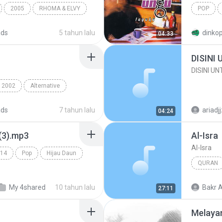
2005
RHOMA & ELVY
POP
Ungu
ads
5 tahun lalu
dinkop
04:33
DISINI
DISINI U
2002
Alternative
ads
7 tahun lalu
ariadj
04:24
(3).mp3
Al-Isra
Al-Isra
14
Pop
Hijau Daun
QURAN
Nabil Ar-R
My 4shared
10 tahun lalu
Bakr A
27:11
Melaya