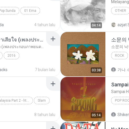
Melayang
 Pop Sunda
01 Ema
OTHER
Other
da
4 tahun lalu
azjat 
04:14
อยากรัก ต้องไม่กลัวคำว่าเสียใจ (เพลงประกอบภาพยนตร์ รัก 7 ปี ดี 7 หน)
소문의
อยากรัก ต้องไม่กลัวคำว่าเสียใจ (เพลงประกอบภาพยนตร์ รัก 7 ปี ดี 7 หน)
소문의 낙
2016
ROCK
ตร์...
Rock
ดา เอ็นโดรฟิน
AKMU (
racks
7 bulan lalu
가나.
03:38
Sampai 
Sampai H
Slow Rock Malaysia Part 2 - http://idws.in/310179
Slam
POP RO
rpaling
Spring
8 tahun lalu
Shike
05:14