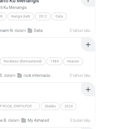
anti Ku Menangis
ti Ku Menangis
CK
Nangis Beb!
2012
Data
nti Ku Menangis
Pop Rock
rnaim N.
dalam
Data
3 tahun lalu
Reckless (Remastered)
1984
Heaven
Bryan Adams
S.
dalam
rock internacional
3 tahun lalu
OPM, POP ROCK, SYNTH-POP, POP
Silakbo
2024
 rock, Synth-pop, Pop
Cup of Joe
Multo
e B.
dalam
My 4shared
5 bulan lalu