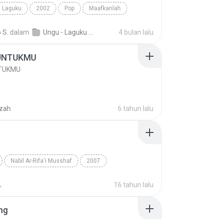
Laguku
2002
Pop
Maafkanlah
 S.
dalam
Ungu - Laguku 2002
4 bulan lalu
 UNTUKMU
NTUKMU
jzah
6 tahun lalu
Nabil Ar-Rifa'i Musshaf
2007
ifa'i
Al-Isra
Quran
.
16 tahun lalu
ng