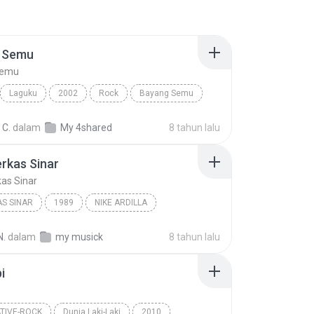
 Semu
Semu
Laguku
2002
Rock
Bayang Semu
 C.
dalam
My 4shared
8 tahun lalu
rkas Sinar
as Sinar
S SINAR
1989
NIKE ARDILLA
kas Sinar
N.
dalam
my musick
8 tahun lalu
i
TIVE-ROCK
Dunia Laki-Laki
2010