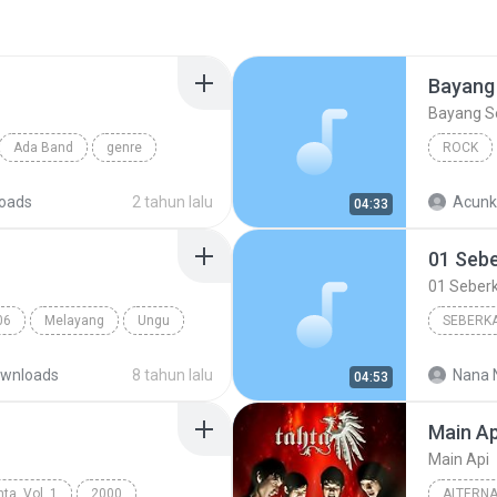
Bayang
Bayang 
Ada Band
genre
ROCK
Ungu
oads
2 tahun lalu
Acunk
04:33
01 Sebe
01 Seberk
06
Melayang
Ungu
SEBERKA
01 Seber
wnloads
8 tahun lalu
Nana 
04:53
Main Ap
Main Api
ta, Vol. 1
2000
ALTERNA