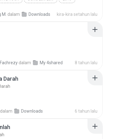
Alternative-Rock
Tahta
g M.
dalam
Downloads
kira-kira setahun lalu
 Fachrezy
dalam
My 4shared
8 tahun lalu
a Darah
Darah
dalam
Downloads
6 tahun lalu
nlah
ah