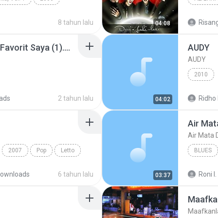
a 19
Main Api
8 tahun lalu
Risan
04:08
Dadali Full Album Lagu Favorit Saya (1).mp3
AUDY
AUDY
2010
ads
2 tahun lalu
Ridho
04:02
Air Mat
Air Mata 
2007
Pop
Letto
BLUES
ownloads
6 tahun lalu
Roni I.
03:37
Maafka
Maafkanl