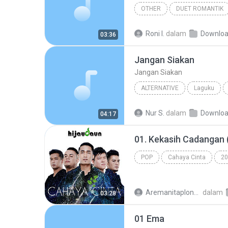
OTHER
DUET ROMANTIK
02 Ani
Other
Roni I.
dalam
Downlo
03:36
Jangan Siakan
Jangan Siakan
ALTERNATIVE
Laguku
Jangan Siakan
Ungu
Nur S.
dalam
Downlo
04:17
01. Kekasih Cadangan 
POP
Cahaya Cinta
20
Aremanitaploncink83 Y.
dalam
03:28
01 Ema