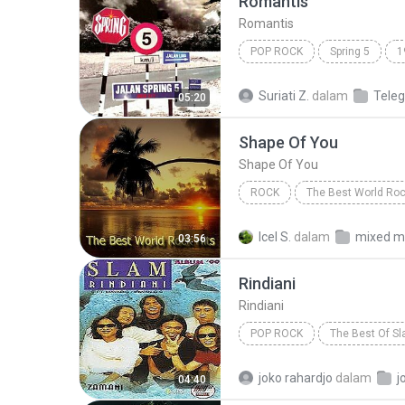
Romantis
Romantis
POP ROCK
Spring 5
1
Romantis
Suriati Z.
dalam
Tele
05:20
Shape Of You
Shape Of You
ROCK
The Best World Roc
Fame On Fire
Rock
S
Icel S.
dalam
mixed m
03:56
Rindiani
Rindiani
POP ROCK
The Best Of S
Pop Rock
joko rahardjo
dalam
j
04:40