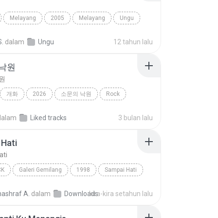
Melayang
2005
Melayang
Ungu
S.
dalam
Ungu
12 tahun lalu
 낙원
원
개화
2026
소문의 낙원
Rock
악뮤)
dalam
Liked tracks
3 bulan lalu
Hati
ati
CK
Galeri Gemilang
1998
Sampai Hati
Pop Rock
nashraf A.
dalam
Downloads
kira-kira setahun lalu