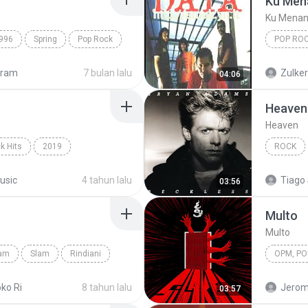
Ku Men
Ku Menan
996
Spring
Pop Rock
POP RO
Ku Mena
gram
7 bulan lalu
Zulke
04:06
Heaven
Heaven
k Hits
2019
ROCK
hape Of You
Rock
usic
4 tahun lalu
Tiago 
03:56
Multo
Multo
lam
Slam
Rindiani
OPM, Pop
oko Ri
8 tahun lalu
Jerom
03:57