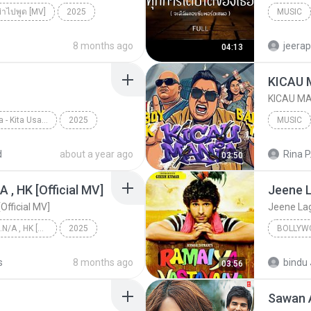
ย่าไปพูด [MV]
2025
MUSIC
่าไปพูด [MV]
Just tin
8 months ago
jeera
04:13
Top Chart Indonesia - Kita Usahakan Lagi
2025
MUSIC
Batas Senja
d
about a year ago
Rina P
03:50
/A , HK [Official MV]
Jeene 
[Official MV]
Jeene La
KRK - เธอทิ้งฉันไว้ Ft.N/A , HK [Official MV]
2025
BOLLYW
KRK - เธอทิ้งฉันไว้ Ft.N/A , HK [Official MV]
Atif Asl
s
8 months ago
bindu 
03:56
Jeene L