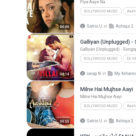
Piya Aaye Na
BOLLYWOOD MUSIC
Aashi
Bollywood Music
Piya Aa
Satrio U.
in
Ashiqui 2
04:46
Galliyan (Unplugged) 
Galliyan (Unplugged) - Song
BOLLYWOOD MUSIC
Ek Vi
Bollywood Music
swap N.
in
My 4share
04:14
Shraddha Kapoor & Ankit Tiwari
Milne Hai Mujhse Aayi
Milne Hai Mujhse Aayi
BOLLYWOOD MUSIC
Aashi
Arijit Singh
Bollywood Mus
Satrio U.
in
Ashiqui 2
04:55