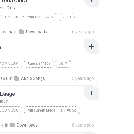
arena Cinta
ena Cinta
OST Cinta Karena Cinta SCTV
2019
Cinta Karena Cinta
Music
 johana
in
Downloads
6 years ago
a
OOD MUSIC
Raees (2017)
2017
od Music
Zaalima
eb F.
in
Audio Songs
5 years ago
ingh & Harshdeep Kaur
Laage
aage
OOD MUSIC
Arijit Singh Mega Hits (100 So
Shreya Ghoshal & Arijit Singh
Bollywood Music
 K.
in
Downloads
8 years ago
aage