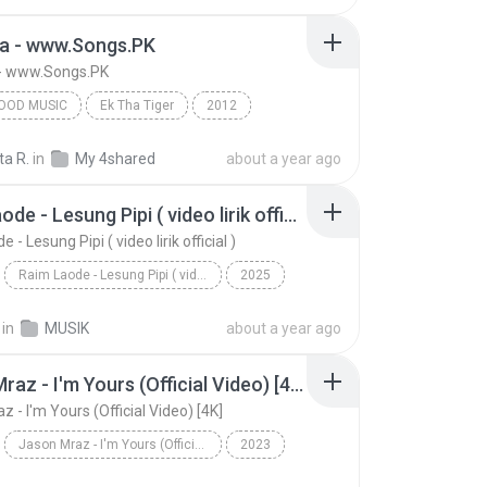
ra - www.Songs.PK
 - www.Songs.PK
OOD MUSIC
Ek Tha Tiger
2012
Mohit Chauhan, Taraannum Malik
Bollywood Music
ta R.
in
My 4shared
about a year ago
 - www.Songs.PK
Raim Laode - Lesung Pipi ( video lirik official )
 - Lesung Pipi ( video lirik official )
Raim Laode - Lesung Pipi ( video lirik official )
2025
ode
Music
Raim Laode - Lesung Pipi ( video lirik official )
in
MUSIK
about a year ago
Jason Mraz - I'm Yours (Official Video) [4K]
 - I'm Yours (Official Video) [4K]
Jason Mraz - I'm Yours (Official Video) [4K]
2023
raz
Jason Mraz - I'm Yours (Official Video) [4K]
Music