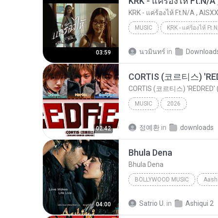
KRK - แค่ร้องไห้ Ft.N/A , AISXX
MUSIC
KRK - แค่ร้องไห้ Ft.N/A , AISXXN [Official MV]
นวมินทร์
in
Download
03:59
CORTIS (코르티스) 'REDRED' (C
MUSIC
2026
정예환
in
downloads
02:42
Bhula Dena
Bhula Dena
BOLLYWOOD MUSIC
Aashi
Bhula Dena
Mustafa Zahi
Satrio U.
in
Ashiqui 2
04:00