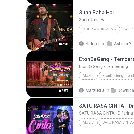
Sunn Raha Hai
Sunn Raha Hai
BOLLYWOOD MUSIC
Aashi
Bollywood Music
Ankit Ti
Satrio U.
in
Ashiqui 2
06:30
EtonDeGeng - Tember
EtonDeGeng - Temberang
MUSIC
EtonDeGeng - Tem
EtonDeGeng - Temberang
Marzuki J.
in
Downloa
02:57
MUSIC
SATU RASA CINTA - Difarina Indra Ad