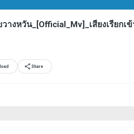
างหวัน_[Official_Mv]_เสียงเรียกเข
load
Share