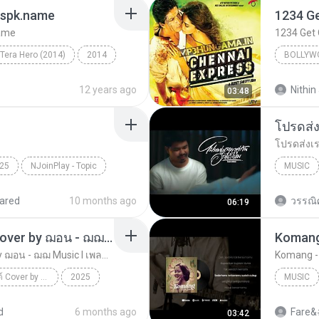
gspk.name
name
1234 Get
Tera Hero (2014)
2014
BOLLYW
ingh, Shalmali Kholgade
Bollywo
12 years ago
Nithin 
03:48
Vishal D
25
NJoinPlay - Topic
MUSIC
โชเล่ย์ ช
ared
10 months ago
วรรณิ
06:19
เธอลำเอียง I อริสมันต์ Cover by ฌอน - ฌฌ Music I เพลงยุค 90 I Rock Cover
Komang 
เธอลำเอียง I อริสมันต์ Cover by ฌอน - ฌฌ Music I เพลงยุค 90 I Rock Cover
Komang - R
เธอลำเอียง I อริสมันต์ Cover by ฌอน - ฌฌ Music I เพลงยุค 90 I Rock Cover
2025
MUSIC
Music
ฌฌ Music
Raim La
d
6 months ago
Fare&
03:42