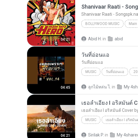
Shanivaar Raati - Son
Shanivaar Raati - Songspk.
BOLLYWOOD MUSIC
Main 
Bollywood Music
Arijit S
Abid H.
in
abid
04:21
Shanivaar Raati - Songspk.name
วันที่อ่อนแอ
วันที่อ่อนแอ
MUSIC
วันที่อ่อนแอ
20
Music
วันที่อ่อนแอ
ลูกไม้หล่น ไ.
in
My 4sh
04:45
MUSIC
เธอลำเอียง I อริสมันต์ Cover by ฌอน - ฌฌ Music I เ...
Sirilak P.
in
My 4share
04:21