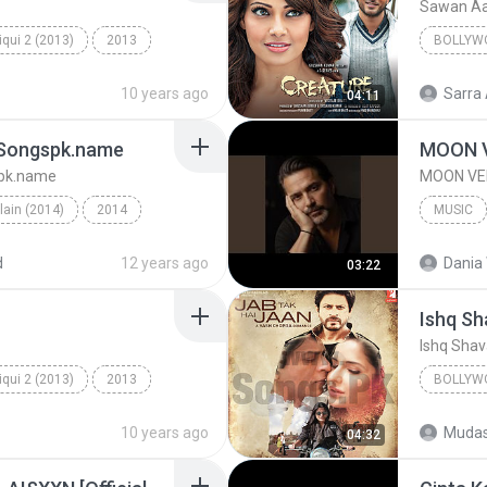
Sawan Aa
qui 2 (2013)
2013
BOLLYW
ye Na
K.K. & Tulsi Kumar
Bollywo
10 years ago
Sarra 
04:11
- Songspk.name
MOON 
spk.name
MOON VE
llain (2014)
2014
MUSIC
Galliyan (Unplugged) - Songspk.name
MOON VE
d
12 years ago
Dania 
03:22
Ishq S
Ishq Sha
qui 2 (2013)
2013
BOLLYW
ic
Milne Hai Mujhse Aayi
Bollywo
10 years ago
Mudas
04:32
Ishq Sha