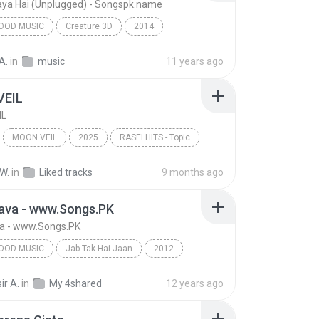
ya Hai (Unplugged) - Songspk.name
OOD MUSIC
Creature 3D
2014
od Music
Tony Kakkar
A.
in
music
11 years ago
Sawan Aaya Hai (Unplugged) - Songspk.name
VEIL
IL
MOON VEIL
2025
RASELHITS - Topic
IL
Music
W.
in
Liked tracks
9 months ago
hava - www.Songs.PK
va - www.Songs.PK
OOD MUSIC
Jab Tak Hai Jaan
2012
od Music
Raghav Mathur & Shilpa Rao
ir A.
in
My 4shared
12 years ago
va - www.Songs.PK