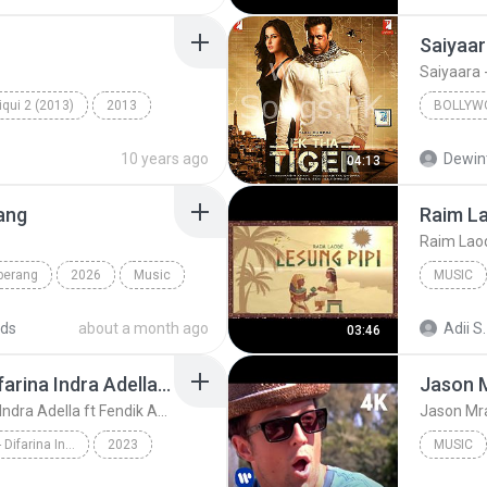
Saiyaa
Saiyaara
qui 2 (2013)
2013
BOLLYW
wari
Sunn Raha Hai
10 years ago
Dewin
04:13
Saiyaara
ang
Raim Laode
berang
2026
Music
MUSIC
Z. A
Raim La
ds
about a month ago
Adii S.
03:46
SATU RASA CINTA - Difarina Indra Adella ft Fendik Adella - OM ADELLA
SATU RASA CINTA - Difarina Indra Adella ft Fendik Adella - OM ADELLA
Jason Mraz
SATU RASA CINTA - Difarina Indra Adella ft Fendik Adella - OM ADELLA
2023
MUSIC
ella ft Fendik ...
Music
Henny Adella
Jason M