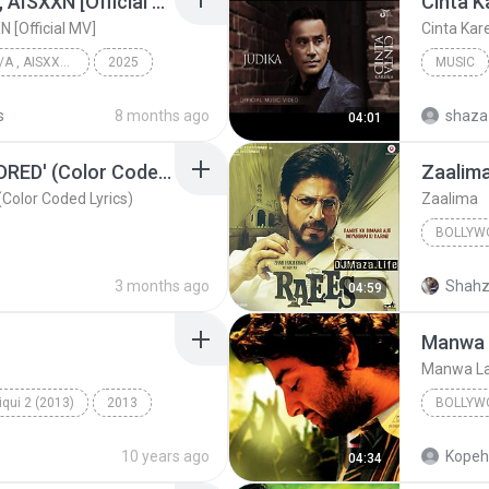
KRK - แค่ร้องไห้ Ft.N/A , AISXXN [Official MV]
Cinta K
N [Official MV]
Cinta Kar
KRK - แค่ร้องไห้ Ft.N/A , AISXXN [Official MV]
2025
MUSIC
KRK Music
Music
Judika
s
8 months ago
shaza
04:01
CORTIS (코르티스) 'REDRED' (Color Coded Lyrics)
Zaalim
olor Coded Lyrics)
Zaalima
BOLLYW
Bollywo
3 months ago
Shahz
04:59
Arijit S
Manwa 
Manwa L
qui 2 (2013)
2013
BOLLYW
d
Bollywood Music
2017
10 years ago
Kopeh
04:34
Manwa L