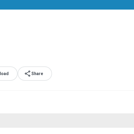
load
Share