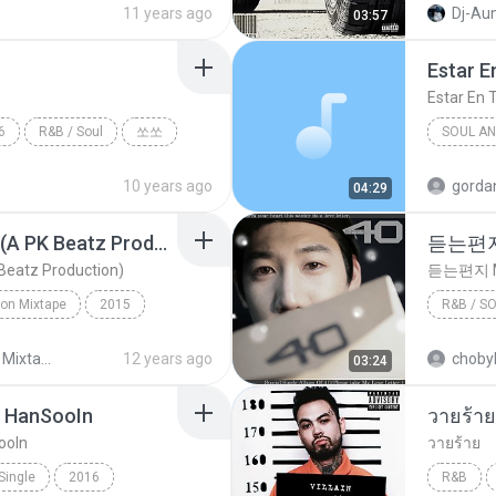
11 years ago
Dj-Aun
03:57
Estar 
Estar En
6
R&B / Soul
쏘쏘
SOUL AN
Reik & S
10 years ago
gorda
04:29
Better Have My Money(A PK Beatz Production)
듣는편지 
Beatz Production)
듣는편지 Ma
ion Mixtape
2015
R&B / S
roduction)
Hip Hop/Rap/R&B
R&B / So
Detention Mixtape
12 years ago
choby
03:24
BY HanSooIn
วายร้าย
ooIn
วายร้าย
 Single
2016
R&B