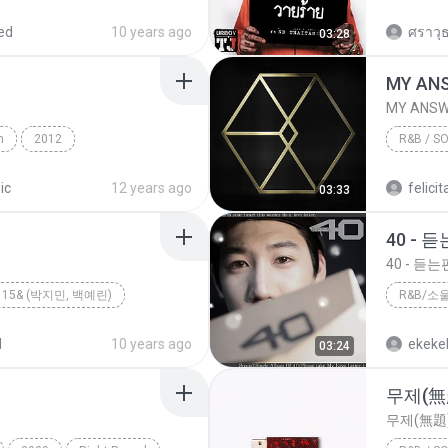
HanSooIn
UrboyTJ
R&B
R&B
ed
10 years ago
ศราวุธ
03:28
MY AN
MY ANS
n
2012
R&B / S
 By sek-aun
R&B
MY ANS
ic
12 years ago
felicit
03:33
40 - 
40 - 듣
15& (박지민, 백예린)
R&B/소
R&B/소
d
10 years ago
ekeke
03:24
무제(無
무제(無題