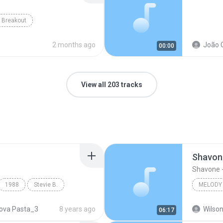
Breakout
2 months ago
João 
00:00
View all 203 tracks
Shavone
Shavone -
1988
Stevie B.
MELODY
 One
Shavone 
ova Pasta_3
8 years ago
Wilson
06:17