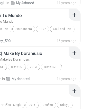
g L.
in
My 4shared
11 years ago
En Tu Mundo
 Tu Mundo
D R&B
Sin Bandera
1997
Soul and R&B
in Banderas
Estar En Tu Mundo
ny_590
16 years ago
Make By Doramusic
ke By Doramusic
OUL
듣는편지
2013
듣는편지 ...
ul
40
h
in
My 4shared
14 years ago
วายร้าย - Single
2016
วายร้าย
Urboytj