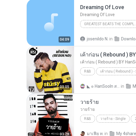
Dreaming Of Love
Dreaming Of Love
GREATEST BEATS THE COMPLETE COL
Stevie B
josenildo N.
in
Downlo
04:09
เค้าก่อน ( Rebound ) 
เค้าก่อน ( Rebound ) BY HanS
R&B
เค้าก่อน ( Rebound ) -
เค้าก่อน ( Rebound ) BY 
◣ ๏ HanSooIn สาขา 2 ๏ ◥ ◣.
in
M
03:05
วายร้าย
วายร้าย
R&B
วายร้าย - Single
R&B
มาเฟีย ท.
in
My 4shar
03:28