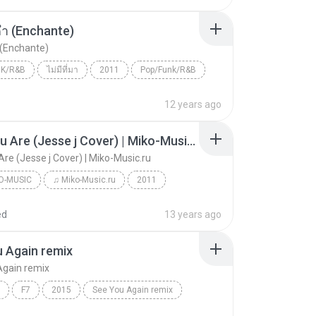
REGGAETON Y RAP Y R&B Y HIP HOP
ำ (Enchante)
(Enchante)
NK/R&B
ไม่มีที่มา
2011
Pop/Funk/R&B
 ANIMAL
คำบางคำ (Enchante)
12 years ago
Who You Are (Jesse j Cover) | Miko-Music.ru
re (Jesse j Cover) | Miko-Music.ru
O-MUSIC
♫ Miko-Music.ru
2011
Who You Are (Jesse j Cover) | Miko-Music.ru
R&B Miko-Music
ed
13 years ago
Conor Maynard feat. Sophie Graffin
 Again remix
Again remix
F7
2015
See You Again remix