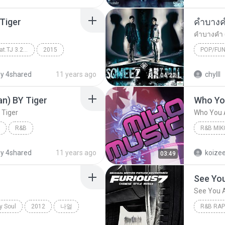
 Tiger
คำบางค
คำบางคำ 
ไม่เป็นไร (All Good) feat.TJ 3.2.1 - Single
2015
POP/FU
R&B
SQWEEZ
y 4shared
11 years ago
chylll
04:22
n) BY Tiger
 Tiger
Who You A
R&B
R&B MIK
aii (หวาย)
y 4shared
11 years ago
koize
03:49
See You
See You 
y Soul
2012
나얼
R&B RAP
R&B Rap