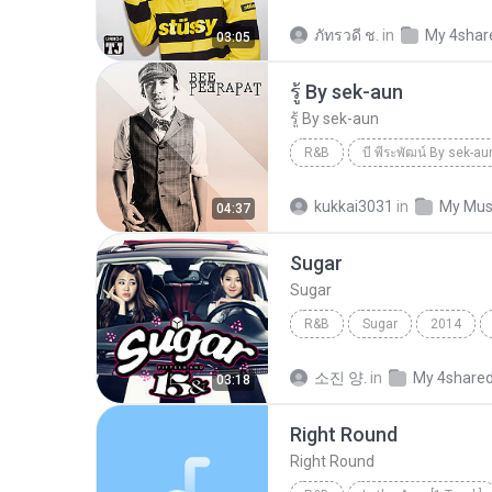
เค้าก่อน ( Rebound ) BY 
ภัทรวดี ช.
in
My 4shar
03:05
รู้ By sek-aun
รู้ By sek-aun
R&B
บี พีระพัฒน์ By sek-au
บี พีระพัฒน์ By sek-aun
รู้
kukkai3031
in
My Mus
04:37
Sugar
Sugar
R&B
Sugar
2014
Sugar
R&B
소진 양.
in
My 4share
03:18
Right Round
Right Round