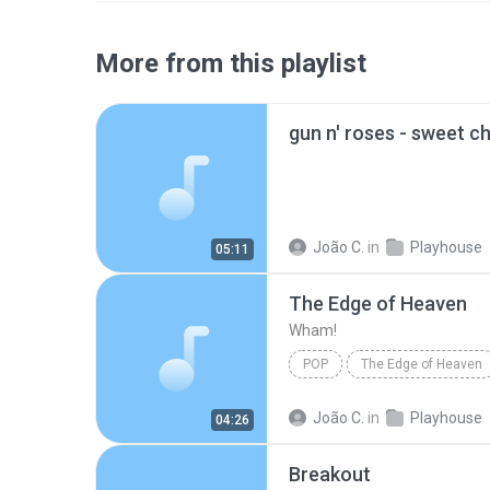
More from this playlist
gun n' roses - sweet c
João C.
in
Playhouse
05:11
The Edge of Heaven
Wham!
POP
The Edge of Heaven
João C.
in
Playhouse
04:26
Breakout