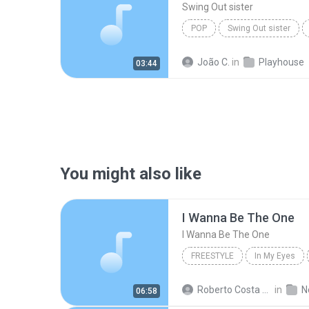
Swing Out sister
POP
Swing Out sister
João C.
in
Playhouse
03:44
You might also like
I Wanna Be The One
I Wanna Be The One
FREESTYLE
In My Eyes
Freestyle
I Wanna Be The
Roberto Costa Pereira C.
in
N
06:58