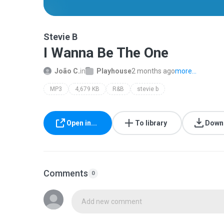
Stevie B
I Wanna Be The One
João C.
in
Playhouse
2 months ago
more...
MP3
4,679 KB
R&B
stevie b
Open in...
To library
Down
Comments
0
Add new comment