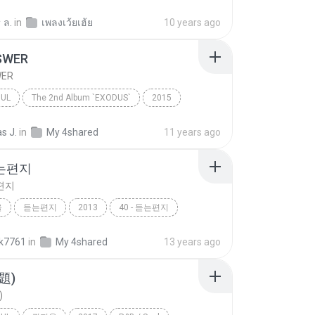
 ล.
in
เพลงเว้ยเฮ้ย
10 years ago
SWER
WER
OUL
The 2nd Album `EXODUS`
2015
WER
R&B / Soul
EXO
as J.
in
My 4shared
11 years ago
듣는편지
는편지
울
듣는편지
2013
40 - 듣는편지
울
40
k7761
in
My 4shared
13 years ago
題)
)