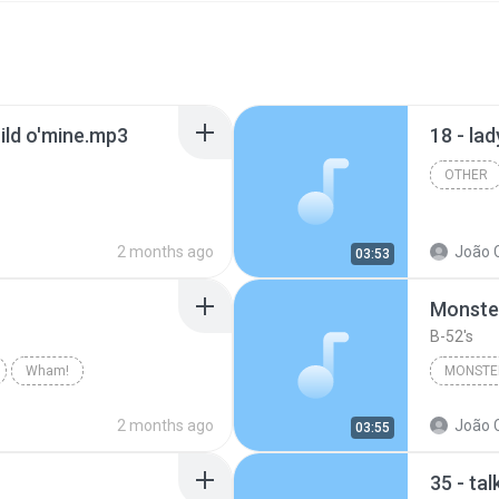
hild o'mine.mp3
18 - la
OTHER
2 months ago
João 
03:53
Monster
B-52's
Wham!
MONSTER
2 months ago
João 
03:55