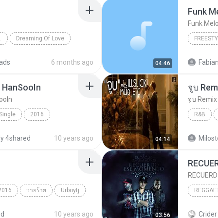
Funk M
Funk Mel
LECTION VOLUME 8
Dreaming Of Love
FREESTY
Freestyl
ads
6 months ago
Fabian
04:46
BY HanSooIn
จูบ Remi
ooIn
จูบ Remix 
 Single
2016
R&B
HanSooIn
UrboyTJ
R&B
จูบ Remix
y 4shared
10 years ago
Milos
04:14
2016
วายร้าย
Urboytj
2011
ed
10 years ago
Crider 
03:56