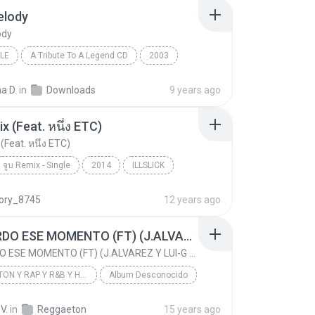
elody
ody
LE
A Tribute To A Legend CD
2003
e
Funk Melody
Stevie B
a D.
in
Downloads
9 years ago
x (Feat. หนึ่ง ETC)
(Feat. หนึ่ง ETC)
จูบ Remix - Single
2014
ILLSLICK
 (Feat. หนึ่ง ETC)
R&B
tory_8745
12 years ago
RECUERDO ESE MOMENTO (FT) (J.ALVAREZ Y LUI-G 21 PLUS)
RECUERDO ESE MOMENTO (FT) (J.ALVAREZ Y LUI-G 21 PLUS)
REGGAETON Y RAP Y R&B Y HIP HOP
Album Desconocido
RECUERDO ESE MOMENTO (FT) (J.ALVAREZ Y LUI-G 21 PL...
ARCANGEL
V.
in
Reggaeton
15 years ago