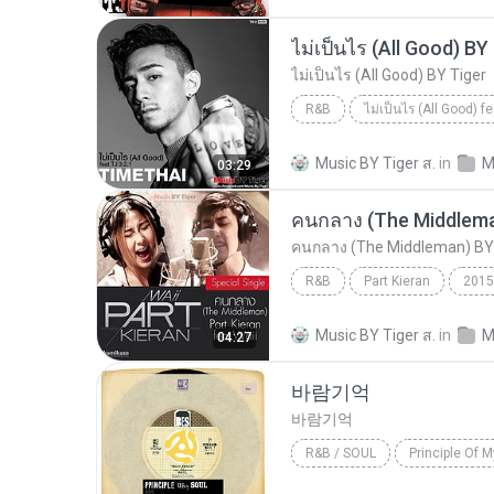
ไม่เป็นไร (All Good) BY
ไม่เป็นไร (All Good) BY Tiger
R&B
ไม่เป็นไร (All Good) BY Tiger
Music BY Tiger ส.
in
M
03:29
Timethai (ธามไท) feat.TJ. 3.2.1
คนกลาง (The Middlema
คนกลาง (The Middleman) BY
R&B
Part Kieran
2015
Part Kieran (พาร์ท เคียราน) feat.W
Music BY Tiger ส.
in
M
04:27
คนกลาง (The Middleman) BY Tiger
바람기억
바람기억
R&B / SOUL
Principle Of M
R&B / Soul
바람기억