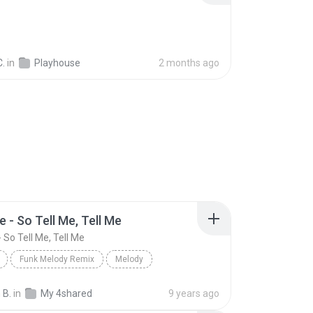
C.
in
Playhouse
2 months ago
 - So Tell Me, Tell Me
 So Tell Me, Tell Me
Funk Melody Remix
Melody
- So Tell Me, Tell Me
 B.
in
My 4shared
9 years ago