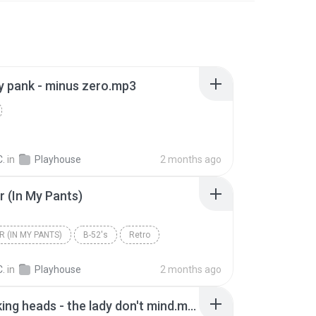
dy pank - minus zero.mp3
C.
in
Playhouse
2 months ago
 (In My Pants)
 (IN MY PANTS)
B-52's
Retro
C.
in
Playhouse
2 months ago
35 - talking heads - the lady don't mind.mp3