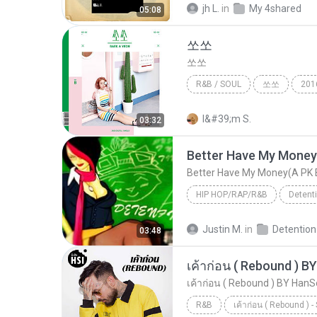
jh L.
in
My 4shared
05:08
쏘쏘
쏘쏘
R&B / SOUL
쏘쏘
201
백아연 (Baek A Yeon)
I&#39;m S.
03:32
Better Have My Money(A PK 
HIP HOP/RAP/R&B
Detent
Better Have My Money(A PK Beatz P
Justin M.
in
03:48
Just-In-Time
เค้าก่อน ( Rebound ) 
เค้าก่อน ( Rebound ) BY HanS
R&B
เค้าก่อน ( Rebound ) -