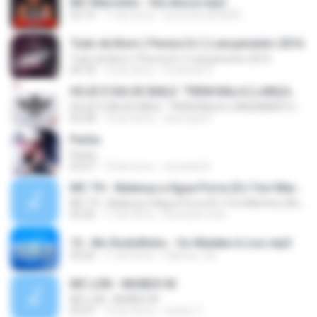
MC Marcinho - Ela desce.mp3
03:14
11 lat temu
brunoferrari3000
Tudo de Bom ( Perera DJ ) Lançamento 2016
Tudo de Bom ( Perera DJ ) Lançamento 2016
04:18
10 lat temu
Emanuel V.
HOJE É DIA DE BAILE ´TREM BALA [ LANÇAMENTO 2016 ]
HOJE É DIA DE BAILE ´TREM BALA [ LANÇAMENTO 2016 ]
03:28
10 lat temu
ana clara F.
Partiu
Partiu
03:27
10 lat temu
amanda R.
MC TH - Balança a Água Porra (DJ Yuri Martins) (Áudio Oficial) Lançamento 2016
MC TH - Balança a Água Porra (DJ Yuri Martins) (Áudio Oficial) Lançamento 2016
02:26
11 lat temu
leonardo.cota
13 . Mc Rodolfinho - Os Muleke é Liso.mp3
03:26
11 lat temu
fabricio_3d
MC LON - MUNDO M
MC LON - MUNDO M
03:47
16 lat temu
necko17