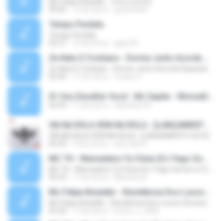
Mc Felipe Boladão - Tony Country
03:06
16 lat temu
guzinho66
Tempo Perdido
Tempo Perdido
02:57
10 lat temu
gaby M.
Ze Neto E Cristiano - Dorme Junto Acorda Separado - Top 20 Sertanejas de 2015
Ze Neto E Cristiano - Dorme Junto Acorda Separado - Top 20 Sertanejas de 2015
02:42
11 lat temu
renato S.
01 Vou Desafiar Você - Mc Sapão - MonzaDJ Tocando só as Melhores (2).mp3
03:59
11 lat temu
danisilva.3d
VAI NA ROLA VEM NA ROLA ♪ [LANÇAMENTO 2016]
VAI NA ROLA VEM NA ROLA ♪ [LANÇAMENTO 2016]
02:59
10 lat temu
ana clara F.
MC TH - Mamadeira Ta Cheia (DJ Yago Gomes e DJ LD do Martins) Lançamento Oficial 2016
MC TH - Mamadeira Ta Cheia (DJ Yago Gomes e DJ LD do Martins) Lançamento Oficial 2016
02:55
11 lat temu
Mariana A.
Mc Felipe Boladão - Residência Dos Loucos (Exclusividade ToPFunk) Vrs Original
Mc Felipe Boladão - Residência Dos Loucos (Exclusividade ToPFunk) Vrs Original
03:20
17 lat temu
bruno_f_2006