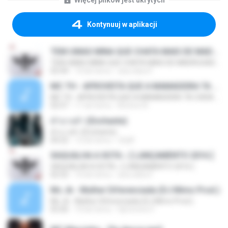
Więcej plików jest ukrytych
Kontynuuj w aplikacji
TEM UMAS MINA QUE CHATA MAIS DE MADRUGADA CHORA ♫ [LANÇAMENTO 2015]
TEM UMAS MINA QUE CHATA MAIS DE MADRUGADA CHORA ♫ [LANÇAMENTO 2015]
02:44
10 lat temu
ana clara F.
MC TH - APROVEITA QUE A MAMADEIRA TA CHEIA (LANÇAMENTO OFICIAL 2015)
MC TH - APROVEITA QUE A MAMADEIRA TA CHEIA (LANÇAMENTO OFICIAL 2015)
02:57
11 lat temu
Brenno N.
คำบางคำ (Enchante)
คำบางคำ (Enchante)
04:22
12 lat temu
chylll
XAQUALHA A XOTA ♪ [ LANÇAMENTO 2016 ]
XAQUALHA A XOTA ♪ [ LANÇAMENTO 2016 ]
02:52
10 lat temu
ana clara F.
Mc Jk - Mulher Diferenciada (DJ Mimo Prod.)
Mc Jk - Mulher Diferenciada (DJ Mimo Prod.)
03:26
10 lat temu
Djmoreno F.