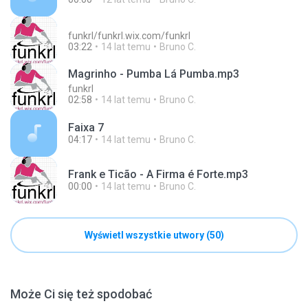
funkrl/funkrl.wix.com/funkrl
03:22
14 lat temu
Bruno C.
Magrinho - Pumba Lá Pumba.mp3
funkrl
02:58
14 lat temu
Bruno C.
Faixa 7
04:17
14 lat temu
Bruno C.
Frank e Ticão - A Firma é Forte.mp3
00:00
14 lat temu
Bruno C.
Wyświetl wszystkie utwory (50)
Może Ci się też spodobać