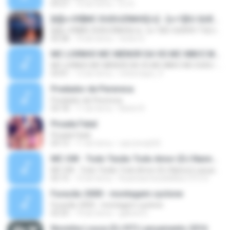
03:27
16 lat temu
DJ D.
[b][c=39]MC DUDUZINHO[/c] - [c=1]EU QUERO TU[/c] (( [c=39]CD DA RADIO MANDELA DIGITAL[/c] ))[/b]
[b][c=39]MC DUDUZINHO[/c] - [c=1]EU QUERO TU[/c] (( [c=39]CD DA RADIO MANDELA DIGITAL[/c] ))[/b]
02:28
14 lat temu
Victor D.
MC LIVINHO MC MENOR DA VG MC MM E MC DUDU - TREINAMENTO DAS PEPECA ( DJ CARLINHOS DA S.R )
MC LIVINHO MC MENOR DA VG MC MM E MC DUDU - TREINAMENTO DAS PEPECA ( DJ CARLINHOS DA S.R )
03:01
12 lat temu
mhenrique_9
Predador de Perereca
Predador de Perereca
03:18
11 lat temu
Kelvin R.
Picada Fatal
Picada Fatal
03:12
11 lat temu
caio.bredy92
MC GW - Todo Tesão Todo Amor (DJ Nanno) Lançamento 2016
MC GW - Todo Tesão Todo Amor (DJ Nanno) Lançamento 2016
02:15
10 lat temu
RuanSamtosdeMelo1313 S.
Furacão 2000 - montagem cyclone
Furacão 2000 - montagem cyclone
02:55
14 lat temu
gabriel G.
Novinha Louca (DJ R7) Lançamento 2016