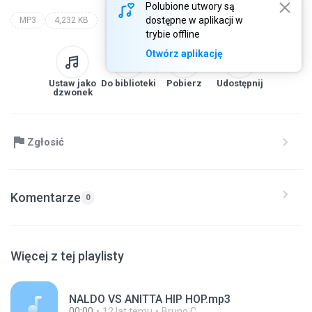
Polubione utwory są
dostępne w aplikacji w
MP3
4,232 KB
trybie offline
Otwórz aplikację
Ustaw jako
Do biblioteki
Pobierz
Udostępnij
dzwonek
Zgłosić
Komentarze
0
Więcej z tej playlisty
NALDO VS ANITTA HIP HOP.mp3
00:00
12 lat temu
Bruno C.