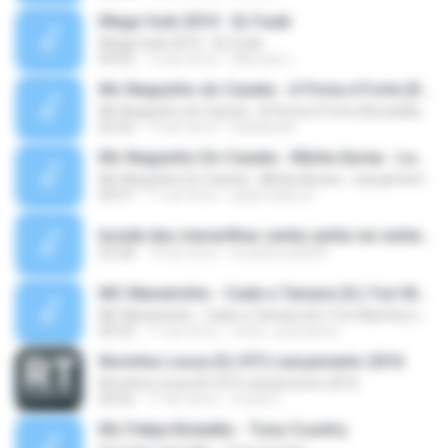
Mega funk 2010 - Dj Yuuki
Mega funk 2010 - Dj Yuuki
09:23
12 lat temu
Marcelo L.
Mc Neguinho do Caxeta - A Firma é Forte (Kondzilla) Lançamento 2013
Mc Neguinho do Caxeta - A Firma é Forte (Kondzilla) Lançamento 2013
02:52
13 lat temu
bielloko66
Mc Neguinho Do Caxeta - Minha Áurea - Lançamento 2015
Mc Neguinho Do Caxeta - Minha Áurea - Lançamento 2015
02:51
11 lat temu
playFunkbr B.
bonde das maravilhas senta senta vai senta.mp3
03:28
14 lat temu
lucasbeca2009
MC Maneirinho - Cade a Tamara (DJ Yuri Martins) Lançamento Oficial 2015
MC Maneirinho - Cade a Tamara (DJ Yuri Martins) Lançamento Oficial 2015
02:32
11 lat temu
victor_araruama
Novinha Louca (DJ R7) Lançamento 2016
Novinha Louca (DJ R7) Lançamento 2016
03:55
11 lat temu
murilo L.
Mc Felipe Boladão - Tony Country