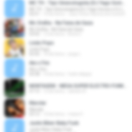
MC TH - Tipo Ginecologista (DJ Yago Gomes e DJ LD do Martins) (Áudio Oficial) Lançamento 2016
MC TH - Tipo Ginecologista (DJ Yago Gomes e DJ LD do Martins) (Áudio Oficial) Lançamento 2016
02:51
10 lat temu
Joao Victor Ramos Da Costa R.
Mc Orelha - Na Faixa de Gaza
Mc Orelha - Na Faixa de Gaza
03:02
12 lat temu
Breno Í.
Lindo Popo
Lindo Popo
02:42
10 lat temu
jorge L.
Ate o Fim
Ate o Fim
04:38
16 lat temu
funk reliquia
MONTAGEM - MEGA SUPER ELECTRO-FUNK [LANÇAMENTO 2015].mp3
07:15
12 lat temu
adriano R.
Marolar
Marolar
03:12
10 lat temu
maria V.
Justin Biber-Baby Funk
Justin Biber-Baby Funk