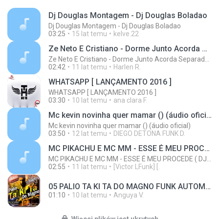
Dj Douglas Montagem - Dj Douglas Boladao
Dj Douglas Montagem - Dj Douglas Boladao
03:25
15 lat temu
kelve.22
Ze Neto E Cristiano - Dorme Junto Acorda Separado - Top 20 Sertanejas de 2015
Ze Neto E Cristiano - Dorme Junto Acorda Separado - Top 20 Sertanejas de 2015
02:42
11 lat temu
Harlen R.
WHATSAPP [ LANÇAMENTO 2016 ]
WHATSAPP [ LANÇAMENTO 2016 ]
03:30
10 lat temu
ana clara F.
Mc kevin novinha quer mamar () (áudio oficial)
Mc kevin novinha quer mamar () (áudio oficial)
03:50
12 lat temu
DIEGO DETONA FUNK D.
MC PIKACHU E MC MM - ESSE É MEU PROCEDE ( DJ CARLINHOS DA S.R )
MC PIKACHU E MC MM - ESSE É MEU PROCEDE ( DJ CARLINHOS DA S.R )
02:55
11 lat temu
[Victor LFunk] [.
05 PALIO TA KI TA DO MAGNO FUNK AUTOMOTIVO VOLUME 01.mp3
01:10
10 lat temu
Anguya V.