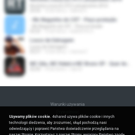
Novinha Louca (DJ R7) Lançamento 2016
03:55
10 lat temu
Gabriel V.
- Mc Neguinho do CXT - Peço proteção
- Mc Neguinho do CXT - Peço proteção
02:25
12 lat temu
Guilherme S.
Louco de Selvagem
Louco de Selvagem
03:27
10 lat temu
marcos F.
MC Gão, MC Kekel e MC Bruno SP - Quer Andar de Meiota (Perera DJ) Lançamento 2016.mp3
02:50
10 lat temu
Caio B.
Warunki używania
Prywatność
Używamy plików cookie.
4shared używa plików cookie i innych
Wsparcie
technologii śledzenia, aby zrozumieć, skąd pochodzą nasi
Nie sprzedawaj moich danych osobowych
odwiedzający i poprawić Państwa doświadczenie przeglądania na
Nie udostępniaj moich danych osobowych
naszej Stronie. Korzystając z naszej Strony, wyrażają Państwo zgodę