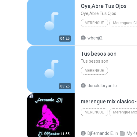
Oye,Abre Tus Ojos
Oye,Abre Tus Ojos
MERENGUE
Merengues Cl
Oye,Abre Tus Ojos
Meren
wbenji2
04:25
Tus besos son
Tus besos son
MERENGUE
donald.bryan.lopez
03:25
merengue mix clasico
MERENGUE
Merengue Mix
DjFernando E.
in
My 4
11:55