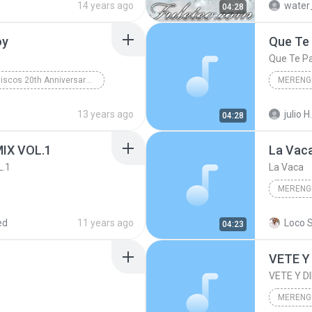
14 years ago
water
04:28
oy
Que Te 
Que Te Pa
Sony Discos 20th Anniversary - Tito Rojas
MERENG
Como Soy
Salsa/Merengue
El Conju
13 years ago
julio H.
04:28
Merengu
IX VOL.1
La Vac
.1
La Vaca
MERENG
ed
11 years ago
Loco S
04:23
VETE Y
VETE Y D
MERENG