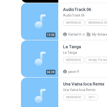
AudioTrack 06
AudioTrack 06
MERENGUE
MERENGUE DE
AudioTrack 06
NENE SAR
Rafael H.
in
My 4shar
13:20
La Tanga
La Tanga
MERENGUE
La Tanga
Oro Sólido
jason P.
04:29
Una Vaina loca Remix
Una Vaina loca Remix
MERENGUE
2011