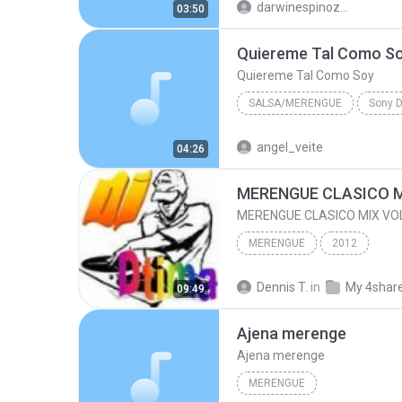
darwinespinoza29
03:50
Quiereme Tal Como S
Quiereme Tal Como Soy
SALSA/MERENGUE
Tito Rojas
Quiereme Tal 
angel_veite
04:26
MERENGUE CLASICO M
MERENGUE CLASICO MIX VOL
MERENGUE
2012
Dennis T.
in
My 4shar
09:49
Ajena merenge
Ajena merenge
MERENGUE