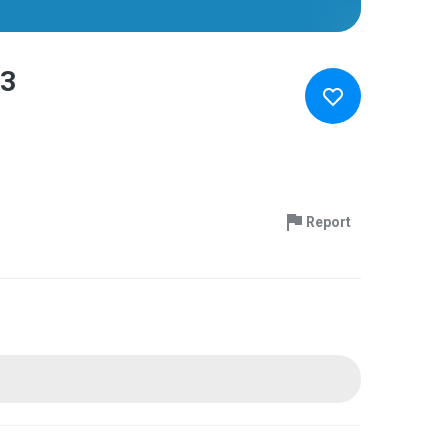
p3
Report