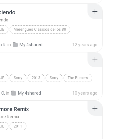
iendo
endo
UE
Merengues Clásicos de los 80
 Villalona
Amaneciendo
Merengue
a R.
in
My 4shared
12 years ago
UE
Sorry
2013
Sorry
The Biebers
e
 O.
in
My 4shared
10 years ago
more Remix
re Remix
UE
2011