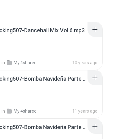
king507-Dancehall Mix Vol.6.mp3
.
in
My 4shared
10 years ago
@djchecking507-Bomba Navideña Parte 1.mp3
.
in
My 4shared
11 years ago
@djchecking507-Bomba Navideña Parte 2.mp3