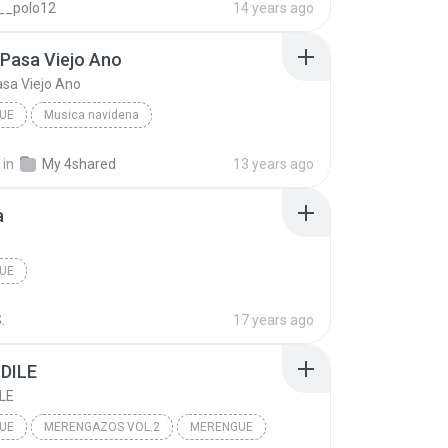
__polo12
14 years ago
Pasa Viejo Ano
sa Viejo Ano
UE
Musica navidena
nto Quisquella
Que Te Pasa Viejo Ano
in
My 4shared
13 years ago
e
a
UE
.
17 years ago
 DILE
ILE
UE
MERENGAZOS VOL.2
MERENGUE