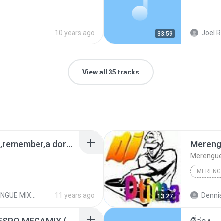
10 years ago
Joel R
33:59
View all 35 tracks
suavemente,tu sonrisa,remember,a dormir juntitos,ajena,la foto se me borro,yo sin tu amor,danza kuduro urbano,fuera de mi vida,el alicate,dejame vivir.mp3
MERENG
MERENGUE MIX 1
11 years ago
Dennis
13:27
MERENGUE - ELVIS CRESPO MEGAMIX ( CL.mp3
ที่ว่าง