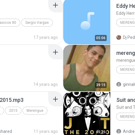
Eddy He
Eddy Herr
asicos 80
Sergio Vargas
MERENG
gue
17 years ago
Dj Ped
05:06
mereng
merengue
MERENG
grupo ma
14 years ago
ginna
39:15
-2015.mp3
Suit an
Suit and 
2015
Merengue
MERENG
Justin T
shared
11 years ago
Andre
05:25