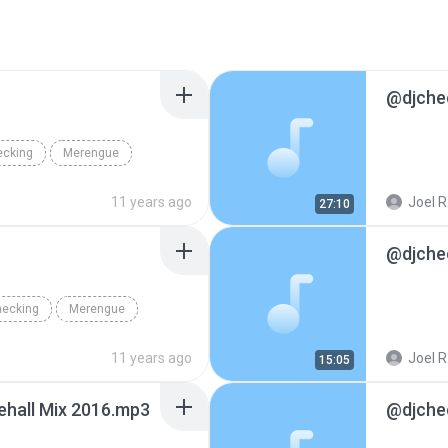
@djchec
ecking
Merengue
11 years ago
Joel R
27:10
hecking
Merengue
11 years ago
Joel R
15:05
hall Mix 2016.mp3