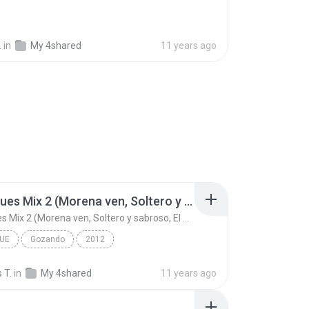
.
in
My 4shared
11 years ago
Merengues Mix 2 (Morena ven, Soltero y sabroso, El baile del Sua Sua, Rompecintura, El Ombliguito
Merengues Mix 2 (Morena ven, Soltero y sabroso, El baile del Sua Sua, Rompecintura, El Ombliguito
UE
Gozando
2012
Merengues Mix 2 (Morena ven, Soltero y sabroso, El...
 T.
in
My 4shared
11 years ago
Hermanos Rosario Ft Kinito Mendez Ft Los Sabrosos ...
Merengue