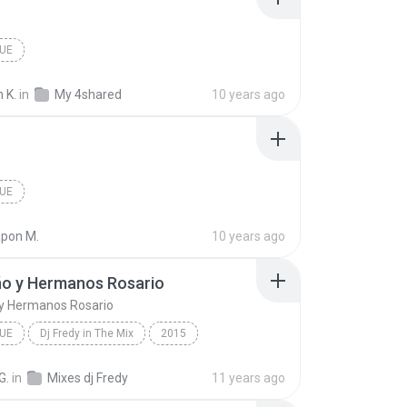
UE
 K.
in
My 4shared
10 years ago
UE
apon M.
10 years ago
ño y Hermanos Rosario
 y Hermanos Rosario
UE
Dj Fredy in The Mix
2015
 y Hermanos Rosario
Merengue
G.
in
Mixes dj Fredy
11 years ago