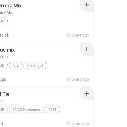
rrera Mix
era Mix
UE
ro M.
16 years ago
ue mix
 mix
UE
rgrz
merengue
nia-elvis crespo
merengue mix
lugo
14 years ago
d Tie
Tie
UE
20/20 Experience
2013
imberlake
Suit and Tie
Merengue
 R.
12 years ago