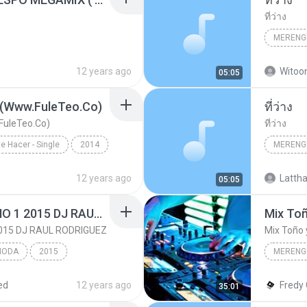
ที่ว่าง
MERENG
12 years ago
Witoon
05:05
 (Www.FuleTeo.Co)
ที่ว่าง
FuleTeo.Co)
ที่ว่าง
 Hacer - Single
2014
MERENG
Lil Silvio & El Vega
12 years ago
Latth
05:05
MIX MERENGUE URBANO 1 2015 DJ RAUL RODRIGUEZ
Mix To
015 DJ RAUL RODRIGUEZ
Mix Toño
MODA
2015
MERENG
- Maluma
Mix Toño
ed
12 years ago
Fredy 
35:01
Merengue Urbano