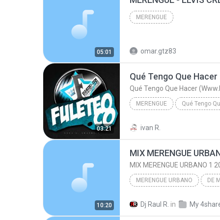
MERENGUE
omar.gtz83
05:01
Qué Tengo Que Hacer
Qué Tengo Que Hacer (Www.
MERENGUE
Qué Tengo Que
Qué Tengo Que Hacer (Www.FuleTeo.Co)
ivan R.
03:21
Merengue
MIX MERENGUE URBANO 1 2
MERENGUE URBANO
DE 
Sonny & Vaech - The Vega 
Dj Raul R.
in
My 4shar
10:20
MIX MERENGUE URBANO 1 2015 DJ RAUL RODRIGUEZ