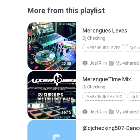
More from this playlist
Merengues Leves
Dj Checking
MERENGUES LEVES
Dj Ch
Joel R.
in
My 4shared
22:05
MerengueTime Mix
Dj Checking
MERENGUETIME MIX
Dj C
Joel R.
in
My 4shared
16:15
@djchecking507-Dance