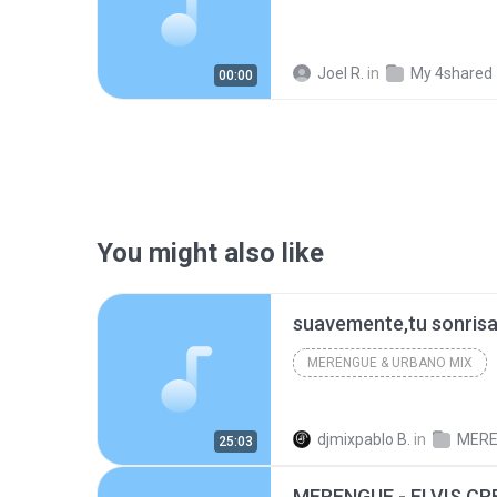
Joel R.
in
My 4shared
00:00
You might also like
MERENGUE & URBANO MIX
djmixpablo B.
in
25:03