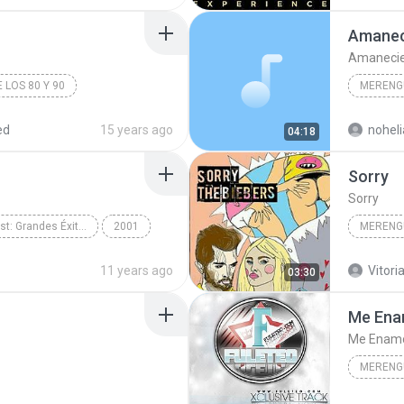
Amanec
Amaneci
 LOS 80 Y 90
MERENG
COS
Merengue
Fernando
ed
15 years ago
noheli
04:18
Sorry
Sorry
Simply The Best: Grandes Éxitos
2001
MERENG
Merengue
Merengu
11 years ago
Vitoria
03:30
Me Ena
Me Enamo
MERENG