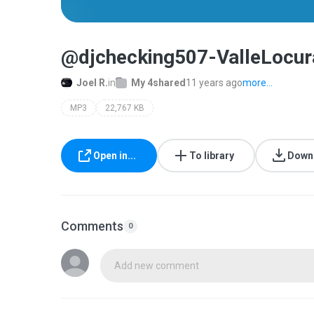
@djchecking507-ValleLocur
Joel R.
in
My 4shared
11 years ago
more...
MP3
22,767 KB
Open in...
To library
Down
Comments
0
Add new comment