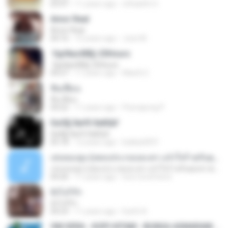
03:47
11 years ago
ohhaehh O.
Amor Real
Amor Real
04:16
15 years ago
Jose M.
·УдґйаѕХВ§-25Hours
·УдґйаѕХВ§-25Hours
04:27
11 years ago
MaxGi C.
ฟั่นเฟือน
ฟั่นเฟือน
04:22
11 years ago
Peerapong P.
ЄиЗ§·ХиґХ·ХиКШґ
ЄиЗ§·ХиґХ·ХиКШґ
05:18
12 years ago
kukkai3031
เล่นของสูง (เพลงประกอบละคร แจ๋วใจร้ายกับคุณชายเทวดา)
เล่นของสูง (เพลงประกอบละคร แจ๋วใจร้ายกับคุณชายเทวดา)
04:26
11 years ago
love-lovefriend
ยังไงก็รัก
ยังไงก็รัก
04:23
11 years ago
Earth A.
OM.SERA - KOPI HITAM - BUNGA ASMARANI ( official Music and Video by Danang Multimedia Entertaiment )