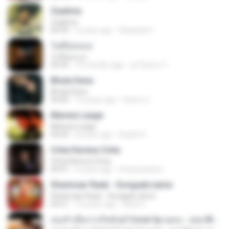
Zaalima
Zaalima
04:59
5 years ago
Shahzeb F.
วันที่อ่อนแอ
วันที่อ่อนแอ
04:45
10 months ago
ลูกไม้หล่น ไ.
Bhula Dena
Bhula Dena
04:00
10 years ago
Satrio U.
Manwa Laage
Manwa Laage
04:34
8 years ago
Kopeh K.
Cinta Karena Cinta
Cinta Karena Cinta
04:01
6 years ago
shaza johana
Shanivaar Raati - Songspk.name
Shanivaar Raati - Songspk.name
04:21
12 years ago
Abid H.
เธอลำเอียง I อริสมันต์ Cover by ฌอน - ฌฌ Music I เพลงยุค 90 I Rock Cover