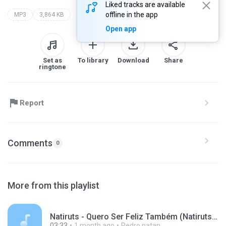
Liked tracks are available
offline in the app
MP3
3,864 KB
Open app
Set as
To library
Download
Share
ringtone
Report
Comments
0
More from this playlist
Natiruts - Quero Ser Feliz Também (Natiruts Acústico Ao Vivo no Rio de Janeiro) - NatirutsVEVO (youtube).mp3
03:33
1 month ago
Pedro natan