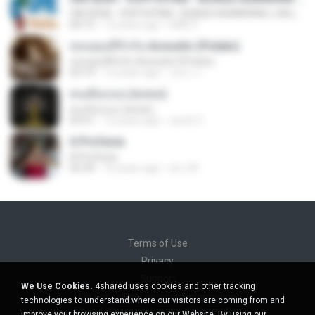
OM.SERA - KOPI HITAM - BUNGA ASMARANI ( official Music and Video by Danang Multimedia Entertaiment )
04:15
13 years ago
DME P.
ขอบคุณที่รักกัน Acoustic (Potato)
ขอบคุณที่รักกัน Acoustic (Potato)
03:19
12 years ago
รุสนา ร.
คนเดินถนน (พลพล)
คนเดินถนน (พลพล)
03:51
12 years ago
sumit 3.
A Profecia
A Profecia
05:39
16 years ago
drv-20
Terms of Use
Privacy
Support
We Use Cookies.
4shared uses cookies and other tracking
Do not sell my personal information
technologies to understand where our visitors are coming from and
Do not share my personal information
improve your browsing experience on our Website. By using our