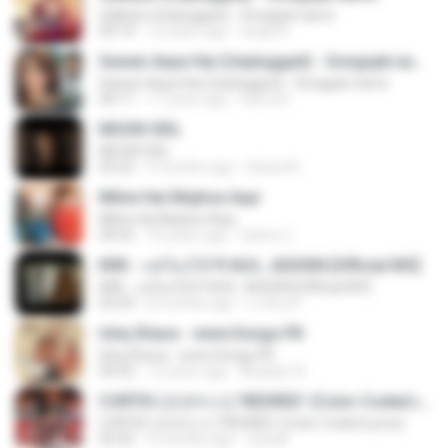
Galliyan (Unplugged) - Songspk.name
04:14
12 years ago
swap N.
Sawan Aaya Hai (Unplugged) - Songspk.name
Sawan Aaya Hai (Unplugged) - Songspk.name
04:11
11 years ago
Sarra A.
MOON VEIL
MOON VEIL
03:22
9 months ago
Dania W.
Milne Hai Mujhse Aayi
Milne Hai Mujhse Aayi
04:55
10 years ago
Satrio U.
KRK - แค่ร้องไห้ Ft.N/A , AISXXN [Official MV]
KRK - แค่ร้องไห้ Ft.N/A , AISXXN [Official MV]
03:59
8 months ago
นวมินทร์
Ishq Shava - www.Songs.PK
Ishq Shava - www.Songs.PK
04:32
12 years ago
Mudasir A.
CORTIS (코르티스) 'REDRED' (Color Coded Lyrics)
CORTIS (코르티스) 'REDRED' (Color Coded Lyrics)
02:42
3 months ago
정예환