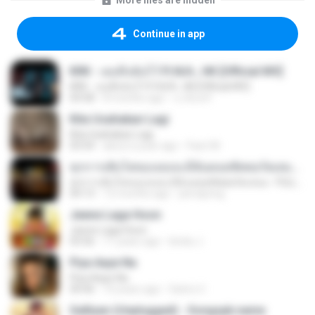
More files are hidden
Continue in app
KRK - เธอทิ้งฉันไว้ Ft.N/A , HK [Official MV]
KRK - เธอทิ้งฉันไว้ Ft.N/A , HK [Official MV]
04:58
8 months ago
นวมินทร์
Kita Usahakan Lagi
Kita Usahakan Lagi
03:54
about a year ago
Fazri M.
ทุกการเติบโตของเธอจะมีฉันคอยซัพพอร์ตเสมอ - FULL , [เนื้อเพลง]
ทุกการเติบโตของเธอจะมีฉันคอยซัพพอร์ตเสมอ - FULL , [เนื้อเพลง]
04:13
12 months ago
jeerapong
Jeene Laga Hoon
Jeene Laga Hoon
03:56
11 years ago
bindu J.
Piya Aaye Na
Piya Aaye Na
04:46
10 years ago
Satrio U.
Galliyan (Unplugged) - Songspk.name