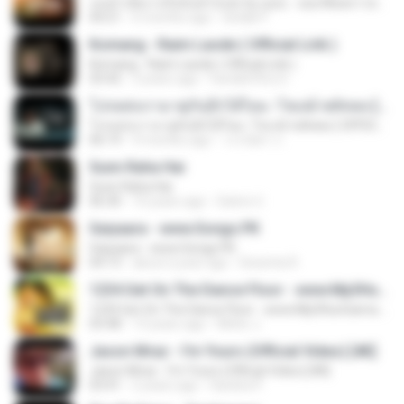
เธอลำเอียง I อริสมันต์ Cover by ฌอน - ฌฌ Music I เพลงยุค 90 I Rock Cover
04:21
6 months ago
Sirilak P.
Komang - Raim Laode ( Official Lirik )
Komang - Raim Laode ( Official Lirik )
03:42
3 years ago
Fare&#39;z D.
โปรดส่งเรามาคู่กันอีกได้ไหม -โชเล่ย์ ชคัทพล [ OFFICIAL MV ]
โปรดส่งเรามาคู่กันอีกได้ไหม -โชเล่ย์ ชคัทพล [ OFFICIAL MV ]
06:19
9 months ago
วรรณิศา ก.
Sunn Raha Hai
Sunn Raha Hai
06:30
10 years ago
Satrio U.
Saiyaara - www.Songs.PK
Saiyaara - www.Songs.PK
04:13
about a year ago
Dewinta R.
1234 Get On The Dance Floor - www.Mp3HunGama.IN
1234 Get On The Dance Floor - www.Mp3HunGama.IN
03:48
13 years ago
Nithin J.
Jason Mraz - I'm Yours (Official Video) [4K]
Jason Mraz - I'm Yours (Official Video) [4K]
03:41
2 years ago
Sandra P.