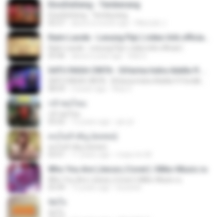
EtonDeGeng - Temberang
EtonDeGeng - Temberang
02:57
about a month ago
Marzuki J.
Raim Laode - Lesung Pipi ( video lirik official )
Raim Laode - Lesung Pipi ( video lirik official )
03:46
about a year ago
Adii S.
SATU RASA CINTA - Difarina Indra Adella ft Fendik Adella - OM ADELLA
SATU RASA CINTA - Difarina Indra Adella ft Fendik Adella - OM ADELLA
08:59
3 years ago
Arip S.
กล้าพอไหม
กล้าพอไหม
05:02
12 years ago
jan-jit
คนไม่สำคัญ (พลพล)
คนไม่สำคัญ (พลพล)
03:51
11 years ago
mass.tm M.
Who You Are (Jesse j Cover) | Miko-Music.ru
Who You Are (Jesse j Cover) | Miko-Music.ru
03:49
13 years ago
koizeed
ขัดใจ
ขัดใจ