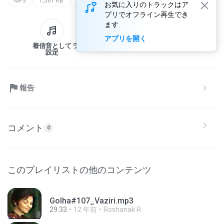
MP3
1,561 KB
roshanak
お気に入りのトラックはア
プリでオフライン再生でき
ます
アプリを開く
着信音として
ライブラリへ
ダウンロード
共有
設定
報告
コメント
0
このプレイリストの他のコンテンツ
Golha#107_Vaziri.mp3
29:33
12 年前
Roshanak R.