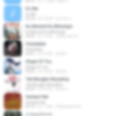
04:16
約 11 月前
Mith 9.
It′s Me
It′s Me
02:18
約 3 月前
문지영 여.
Ku Menanti Ku Menangis
Ku Menanti Ku Menangis
04:06
約 4 年前
Zulkernaim N.
Chandelier
Chandelier
03:51
約 2 年前
สัมพัน์ เ.
Shape Of You
Shape Of You
02:53
約 9 年前
류효정
Tak Mungkin Berpaling
Tak Mungkin Berpaling
04:54
約 8 年前
Bimo G.
Sampai Hati
Sampai Hati
05:14
約 1 年前
Shikenashraf A.
สายลมเจ็บปวด