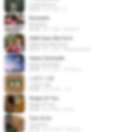
สายลมเจ็บปวด
04:23
約 8 月前
D
Romantis
Romantis
05:20
約 7 月前
Suriati Z.
Adek Saye Abe Sore
Adek Saye Abe Sore
04:10
約 3 月前
Muhammad A.
Heavy Serenade
Heavy Serenade
03:00
約 3 月前
문지영 여.
소문의 낙원
소문의 낙원
03:38
約 3 月前
가나.
Shape Of You
Shape Of You
03:56
約 4 年前
Icel S.
Tum Hi Ho
Tum Hi Ho
04:22
約 10 年前
Satrio U.