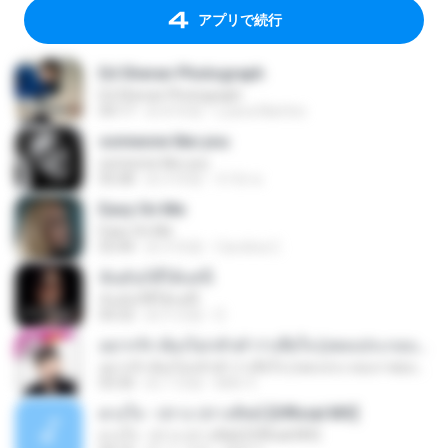
アプリで続行
Ed Sheran Photograph
Ed Sheran Photograph
04:17
約 8 年前
Luana Martins
someone like you
someone like you
05:08
約 4 年前
จํารัส พ.
Easy On Me
Easy On Me
03:44
約 4 年前
Carolina C.
ฉันมันก็ดีได้แค่นี้
ฉันมันก็ดีได้แค่นี้
04:32
約 9 月前
D
อยากรัก ต้องไม่กลัวคำว่าเสียใจ (เพลงประกอบภาพยนตร์ รัก 7 ปี ดี 7 หน)
อยากรัก ต้องไม่กลัวคำว่าเสียใจ (เพลงประกอบภาพยนตร์ รัก 7 ปี ดี 7 หน)
03:30
約 7 月前
Mith 9.
ดวงใจ - ปราง ปรางทิพย์ [Official MV]
ดวงใจ - ปราง ปรางทิพย์ [Official MV]