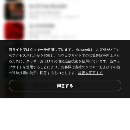
Ae Dil Hai Mushkil
Ae Dil Hai Mushkil
04:29
約 10 年前
Phino P.
춤 (CHOOM)
춤 (CHOOM)
02:58
約 3 月前
혜진 주.
Despacito
当サイトではクッキーを使用しています。
4sharedは、お客様がどこか
Despacito
らアクセスされたかを把握し、当ウェブサイトでの閲覧体験を向上させ
02:42
約 8 年前
희영 이.
るために、クッキーおよびその他の追跡技術を使用しています。当ウェ
Tum Hi Ho
ブサイトを使用することにより、お客様は当社のクッキーおよびその他
Tum Hi Ho
の追跡技術の使用に同意するものとします。
設定を変更する
04:21
約 9 年前
Teguh I.
기쁨, 슬픔, 아름다운 마음
同意する
기쁨, 슬픔, 아름다운 마음
04:36
約 4 月前
정은 홍.
LEMONADE
LEMONADE
03:07
約 2 月前
yasmim O.
Snowman