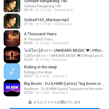
Golhaye Rangarang 140
Golhaye Rangarang 140
30:14
約 13 年前
Roshanak R.
Golha#165_Marziye.mp3
31:13
約 13 年前
Roshanak R.
A Thousand Years
A Thousand Years
04:44
約 2 年前
Amanda R.
ไม่มีใครรู้ตัวเรา– UNHEARD MUSIC 🖤| Official Lyric Video | เพลงสู้ชีวิต
ไม่มีใครรู้ตัวเรา– UNHEARD MUSIC 🖤| Official Lyric Video | เพลงสู้ชีวิต
05:03
約 3 月前
Peeraya L.
Rolling in the deep
Rolling in the deep
03:47
約 6 年前
Patricia C.
Big Boom - DJ.ILHAM (Lyrics) "big boom in the room i go kaboom"
Big Boom - DJ.ILHAM (Lyrics) "big boom in the room i go kaboom"
03:33
約 3 月前
Marzuki J.
さらにファイルが隠れています