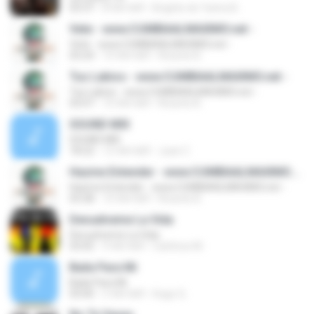
03:37
8 साल पहले
Brigitte de Yanira B.
Vete - www.CUMBIAALMAXIMO.net -
Vete - www.CUMBIAALMAXIMO.net -
03:24
10 साल पहले
Ricardo B.
Tus Labios - www.CUMBIAALMAXIMO.net -
Tus Labios - www.CUMBIAALMAXIMO.net -
03:07
10 साल पहले
Ricardo B.
SOUND MIX
SOUND MIX
18:22
12 साल पहले
Juan C.
Hazme Entender - www.CUMBIAALMAXIMO.net -
Hazme Entender - www.CUMBIAALMAXIMO.net -
03:28
10 साल पहले
Ricardo B.
Devuelveme La Vida
Devuelveme La Vida
03:05
9 साल पहले
Carlitoss M.
Baila Para Mi
Baila Para Mi
03:00
5 साल पहले
Hugo Q.