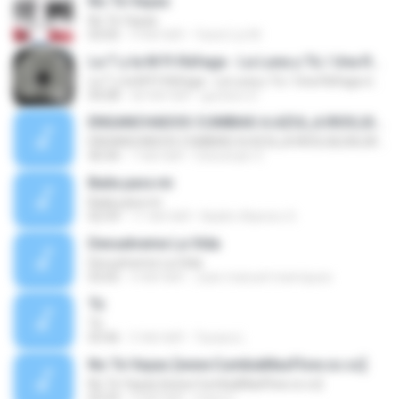
No Te Vayas
No Te Vayas
03:05
9 साल पहले
Yanet Liz M.
La T y la M Ft Ráfaga - La Luna y Tú / Una Ráfaga de Amor
La T y la M Ft Ráfaga - La Luna y Tú / Una Ráfaga de Amor
04:08
एक साल पहले
gustavo D.
ENGANCHADOS CUMBIAS A.AZUL,A.RIOS,GILDA,GRUPO RED,SOMBRAS,KARICIAS,LA CUMBIA,POTENCIA,LA NUEVA LUNA,RAFAGA,
ENGANCHADOS CUMBIAS A.AZUL,A.RIOS,GILDA,GRUPO RED,SOMBRAS,KARICIAS,LA CUMBIA,POTENCIA,LA NUEVA LUNA,RAFAGA,
40:44
7 साल पहले
Chinchulin V.
Baila para mi
Baila para mi
02:59
11 साल पहले
Nadim Alamiro S.
Devuelveme La Vida
Devuelveme La Vida
03:05
4 साल पहले
Juan manuel manriquez
Tú
Tú
03:46
5 साल पहले
Taciara L.
No Te Vayas [www.CumbiaMasFlow.co.cc]
No Te Vayas [www.CumbiaMasFlow.co.cc]
03:33
9 साल पहले
mara C.