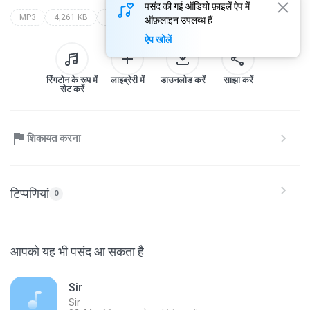
पसंद की गई ऑडियो फ़ाइलें ऐप में
MP3
4,261 KB
saund
los mejores exitos
rafaga
ऑफ़लाइन उपलब्ध हैं
ऐप खोलें
रिंगटोन के रूप में
लाइब्रेरी में
डाउनलोड करें
साझा करें
सेट करें
शिकायत करना
टिप्पणियां
0
आपको यह भी पसंद आ सकता है
Sir
Sir