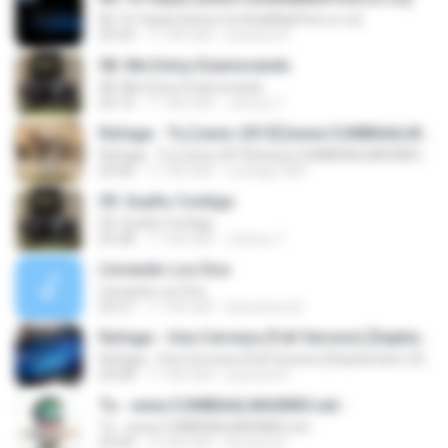
No Te Vayas [www.CumbiaMasFlow.co.cc]
03:33
11 साल पहले
joaosito31
08. Me Estoy Enamorando
08. Me Estoy Enamorando
03:10
11 साल पहले
Johnny T.
Rafaga - Tu [Junio 2015] [www.CUMBIAALMAXIMO.net]
Rafaga - Tu [Junio 2015] [www.CUMBIAALMAXIMO.net]
03:46
11 साल पहले
czuniga1987
09. Sueño Contigo
09. Sueño Contigo
03:28
11 साल पहले
Johnny T.
Llorando Los Dos
Llorando Los Dos
02:57
11 साल पहले
lukschiarotti
Rafaga - Una Cerveza (Full Version) [Septiembre 2014] [Cumbiaalmaximo.Bligoo.Com]
Rafaga - Una Cerveza (Full Version) [Septiembre 2014] [Cumbiaalmaximo.Bligoo.Com]
03:58
11 साल पहले
joaosito31
Tu - www.CUMBIAALMAXIMO.net -
Tu - www.CUMBIAALMAXIMO.net -
03:49
10 साल पहले
Ricardo B.