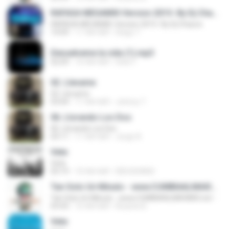
RAFAGA MEGAMIX-Version 2015- By Dj Chaura
RAFAGA MEGAMIX-Version 2015- By Dj Chaura
14:09
11 साल पहले
Diego T.
Devuelveme la vida (1).mp3
02:09
10 साल पहले
Hola Y.
02. Llevame
02. Llevame
03:04
11 साल पहले
Johnny T.
06. Llorando Los Dos
06. Llorando Los Dos
03:11
11 साल पहले
Jorge A.
Vete
Vete
03:19
10 साल पहले
DIEGODANO
Tan Solo Un Minuto - www.CUMBIAALMAXIMO.net -
Tan Solo Un Minuto - www.CUMBIAALMAXIMO.net -
03:43
10 साल पहले
Ricardo B.
Vete