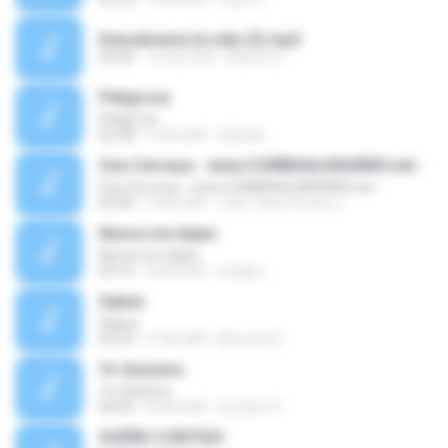
Devuelveme la vida (3).mp3
03:06
10 साल पहले
Debora C.
Peligrosa
Peligrosa
02:58
6 साल पहले
felizdia
Una Cerveza - www.CUMBIAALMAXIMO.net -
Una Cerveza - www.CUMBIAALMAXIMO.net -
04:00
3 साल पहले
Jose Jean Pereira J.
Nunca me dejes
Nunca me dejes
03:16
8 साल पहले
nataly L.
Sabes
Sabes
03:53
9 साल पहले
Marcelo B.
Yo Quisiera
Yo Quisiera
04:02
8 साल पहले
Gustavo P.
SUEÑO CONTIGO