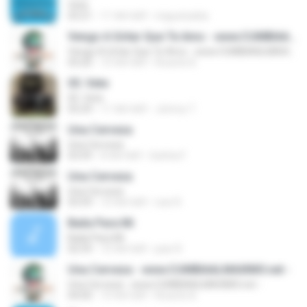
Vete
03:21
11 साल पहले
miguelzabla
Vengo A Gritar Que Te Amo - www.CUMBIAALMAXIMO.net -
Vengo A Gritar Que Te Amo - www.CUMBIAALMAXIMO.net -
03:20
10 साल पहले
Ricardo B.
05. Vete
05. Vete
03:29
11 साल पहले
Johnny T.
Una Cerveza
Una Cerveza
03:59
8 साल पहले
Gattita F.
Una Cerveza
Una Cerveza
03:59
10 साल पहले
ivan R.
Baila Para Mi
Baila Para Mi
02:59
10 साल पहले
jean R.
Una Cerveza - www.CUMBIAALMAXIMO.net -
Una Cerveza - www.CUMBIAALMAXIMO.net -
04:00
10 साल पहले
Ricardo B.