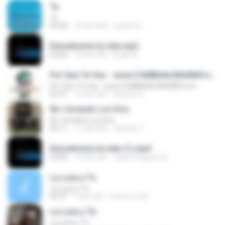
Tú
Tú
03:46
10 साल पहले
nicolas G.
Devuelveme la vida.mp3
03:06
10 साल पहले
Evelin R.
Por Que Te Vas - www.CUMBIAALMAXIMO.net -
Por Que Te Vas - www.CUMBIAALMAXIMO.net -
02:41
10 साल पहले
Ricardo B.
06. Llorando Los Dos
06. Llorando Los Dos
03:11
11 साल पहले
Johnny T.
Devuelveme la vida (1).mp3
03:06
10 साल पहले
César Augusto A.
La Luna y Tu
La Luna y Tu
03:37
9 साल पहले
Yanet Liz M.
La Luna y Tú
La Luna y Tú