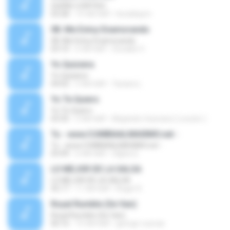
SUEÑO CONTIGO
03:28
15 साल पहले
heraldopm
08. Me Estoy Enamorando
08. Me Estoy Enamorando
03:10
6 साल पहले
Osvaldo V.
Yo Quisiera
Yo Quisiera
04:02
5 साल पहले
Taciara L.
Yo Te Quiero
Yo Te Quiero
03:35
2 साल पहले
Alejandro Guevara ( Locutor )
Tu - www.CUMBIAALMAXIMO.net -
Tu - www.CUMBIAALMAXIMO.net -
03:49
6 साल पहले
Olgita Q.
LO MEJOR DE LA SALSA
LO MEJOR DE LA SALSA
42:17
11 साल पहले
Roger K.
Royal Rumble (Se Van)
Royal Rumble (Se Van)
06:16
15 साल पहले
george-cuevas