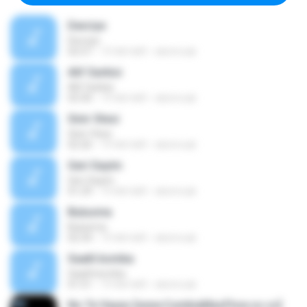
Devriye
Devriye
02:57
19 साल पहले
ekirimcali
Alif Sarkisi
Alif Sarkisi
03:30
19 साल पहले
ekirimcali
Sinir Otesi
Sinir Otesi
02:26
19 साल पहले
ekirimcali
Geri Sayim
Geri Sayim
01:29
19 साल पहले
ekirimcali
Bulusma
Bulusma
02:34
19 साल पहले
ekirimcali
Saatli bomba
Saatli bomba
01:51
19 साल पहले
ekirimcali
No Te Vayas [www.CumbiaMasFlow.co.cc]