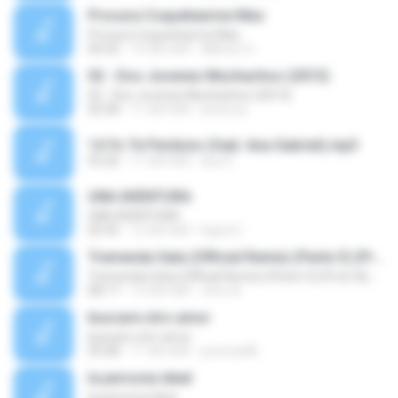
Procura Coquetearme Mas
Procura Coquetearme Mas
04:32
14 साल पहले
Willmer H.
02 - Dos Jovenes Muchachos (2013)
02 - Dos Jovenes Muchachos (2013)
02:58
11 साल पहले
america
14 Yo Te Perdono (feat. Ana Gabriel).mp3
03:26
11 साल पहले
ana S.
UNA AVENTURA
UNA AVENTURA
05:45
12 साल पहले
Ingrid C.
Tremenda Sata (Official Remix) (Parte 3) (Prod. By DJ Luian & Noize)
Tremenda Sata (Official Remix) (Parte 3) (Prod. By DJ Luian & Noize)
08:17
12 साल पहले
Jhon A.
buscare otro amor
buscare otro amor
05:08
11 साल पहले
yurimar86
la persona ideal
la persona ideal