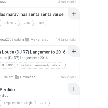
ko66
13 tahun lalu
bonde das maravilhas senta senta vai senta.mp3
Funk 2O12
2002
Funk
beca2009
dalam
My 4shared
14 tahun lalu
a Louca (DJ R7) Lançamento 2016
Louca (DJ R7) Lançamento 2016
UALIZADO
youtube.com/user/djrtdetonafunk
MC Menor da VG
 L.
dalam
Download
11 tahun lalu
Novinha Louca (DJ R7) Lançamento 2016
Funk Atualizado
Perdido
rdido
Tempo Perdido - Single
2016