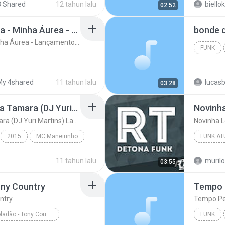
 Shared
12 tahun lalu
biello
02:52
Mc Neguinho Do Caxeta - Minha Áurea - Lançamento 2015
Mc Neguinho Do Caxeta - Minha Áurea - Lançamento 2015
FUNK
My 4shared
11 tahun lalu
lucas
03:28
MC Maneirinho - Cade a Tamara (DJ Yuri Martins) Lançamento Oficial 2015
Novinh
MC Maneirinho - Cade a Tamara (DJ Yuri Martins) Lançamento Oficial 2015
Novinha 
2015
MC Maneirinho
FUNK AT
uri Martins) La...
Funk
2016
11 tahun lalu
murilo
03:55
ony Country
Tempo 
ntry
Tempo Pe
Mc Felipe Boladão - Tony Country
FUNK