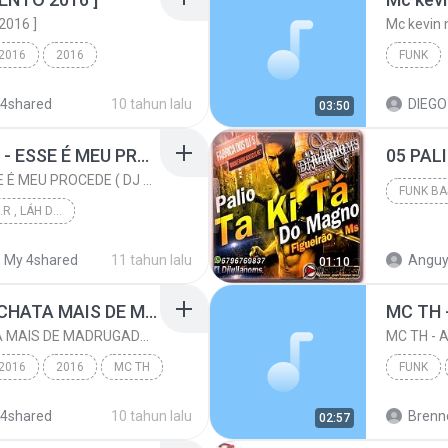
016 ]
Mc kevin 
 2016
2016
FUNK
MC TH
Funk
 4shared
10 tahun lalu
03:50
MC PIKACHU E MC MM - ESSE É MEU PROCEDE ( DJ CARLINHOS DA S.R )
MC PIKACHU E MC MM - ESSE É MEU PROCEDE ( DJ CARLINHOS DA S.R )
DJ CARLINHOS DA S.R , LÁH DA SÃO RAFAEL .
PALIO T
PRODUÇÃO 011-9...
My 4shared
11 tahun lalu
Anguy
01:10
 DJ CARLI...
Funk
TEM UMAS MINA QUE CHATA MAIS DE MADRUGADA CHORA ♫ [LANÇAMENTO 2015]
TEM UMAS MINA QUE CHATA MAIS DE MADRUGADA CHORA ♫ [LANÇAMENTO 2015]
 2016
2016
MC TH
FUNK
 ♫ ...
Funk
 4shared
10 tahun lalu
Brenn
02:57