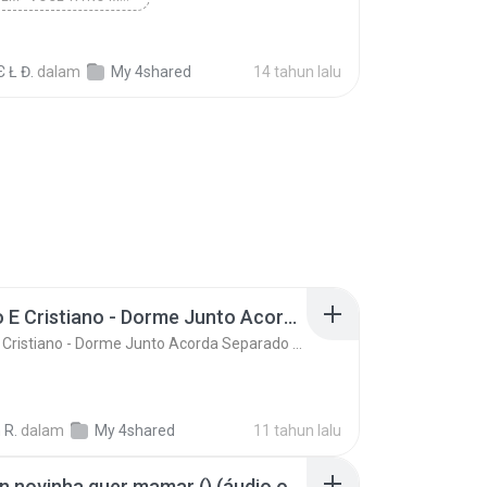
Є Ł Đ.
dalam
My 4shared
14 tahun lalu
Ze Neto E Cristiano - Dorme Junto Acorda Separado - Top 20 Sertanejas de 2015
Ze Neto E Cristiano - Dorme Junto Acorda Separado - Top 20 Sertanejas de 2015
 R.
dalam
My 4shared
11 tahun lalu
Mc kevin novinha quer mamar () (áudio oficial)