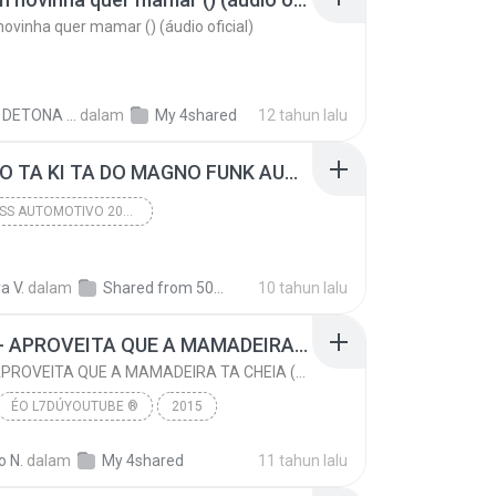
novinha quer mamar () (áudio oficial)
DIEGO DETONA FUNK D.
dalam
My 4shared
12 tahun lalu
05 PALIO TA KI TA DO MAGNO FUNK AUTOMOTIVO VOLUME 01.mp3
FUNK BASS AUTOMOTIVO 2016 LANÇAMENTOS
A KI TA DO MAGNO
2015
a V.
dalam
FUNK BASS AUTOMOTIVO 2016 LANÇAMENTOS
Shared from 5017A
10 tahun lalu
MC TH - APROVEITA QUE A MAMADEIRA TA CHEIA (LANÇAMENTO OFICIAL 2015)
MC TH - APROVEITA QUE A MAMADEIRA TA CHEIA (LANÇAMENTO OFICIAL 2015)
ÉO L7DÚYOUTUBE ®
2015
www.youtube.com/L7FunkOficial
o N.
dalam
My 4shared
11 tahun lalu
MC TH - APROVEITA QUE A MAMADEIRA TA CHEIA (LANÇAM...
FUNK