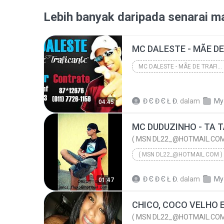
Lebih banyak daripada senarai ma
MC DALESTE - MÃE DE TRAFICANTE ♪( MSN DL22_@HOTMAI...
Đ Є Đ Є Ł Đ.
dalam
My
04:45
( MSN DL22_@HOTMAIL.COM
( MSN DL22_@HOTMAIL.COM )
MC DUDUZINHO - TA TARADINHA♪( MSN DL22_@HOTMAIL.CO...
Đ Є Đ Є Ł Đ.
dalam
My
01:47
( MSN DL22_@HOTMAIL.COM