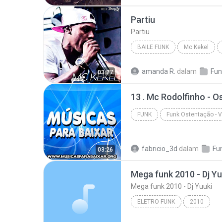
Funk Atualizado
Partiu
Partiu
BAILE FUNK
Mc Kekel
Baile Funk
Partiu
amanda R.
dalam
Fun
03:27
13 . Mc Rodolfinho - O
FUNK
Va - www.musicasparabaixar.org
fabricio_3d
dalam
Fu
03:26
Mega funk 2010 - Dj Yu
Mega funk 2010 - Dj Yuuki
ELETRO FUNK
2010