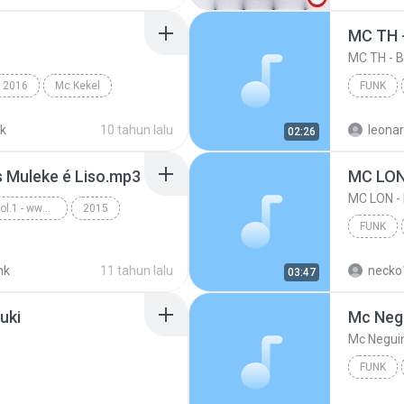
2016
Mc Kekel
FUNK
k
10 tahun lalu
leona
02:26
s Muleke é Liso.mp3
MC LON
MC LON 
Funk Ostentação - Vol.1 - www.musicasparabaixar.org
2015
FUNK
Funk
MC LON 
nk
11 tahun lalu
necko
03:47
uki
FUNK