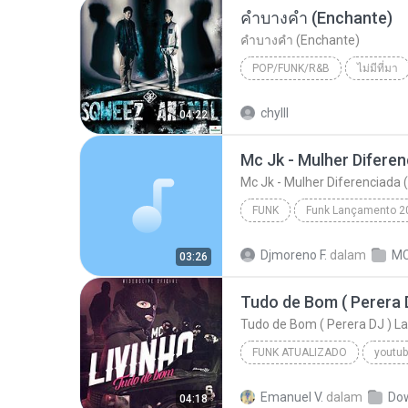
คำบางคำ (Enchante)
คำบางคำ (Enchante)
POP/FUNK/R&B
ไม่มีที่มา
SQWEEZ ANIMAL
คำบางคำ
chylll
04:22
Mc Jk - Mulher Diferenciada 
FUNK
Funk Lançamento 2
Mc Jk - Mulher Diferenciada (DJ Mimo Prod.)
Djmoreno F.
dalam
MC
03:26
Tudo de Bom ( Perera DJ ) 
FUNK ATUALIZADO
youtub
2016
Emanuel V.
dalam
Do
04:18