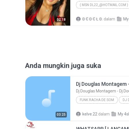
( MSN DL22_@HOTMAIL.COM )
CHICO, COCO VELHO E RAFAEL VEM ME A
Đ Є Đ Є Ł Đ.
dalam
My
02:18
Anda mungkin juga suka
Dj Douglas Montagem - Dj Do
FUNK RACHA DE SOM
Funk Racha de Som
kelve.22
dalam
My 4s
03:25
Dj Douglas Montagem - Dj Douglas Boladao
WHATSAPP [ LANÇAME