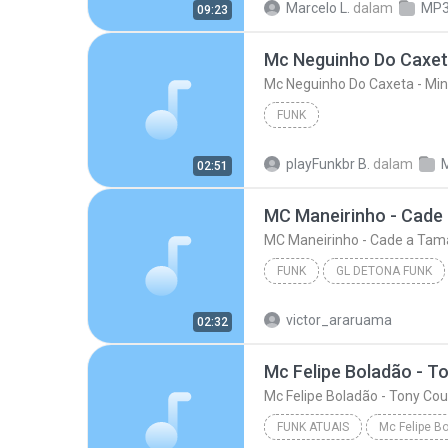
Marcelo L.
dalam
MP3
09:23
FUNK
playFunkbr B.
dalam
02:51
FUNK
GL DETONA FUNK
MC Maneirinho - Cade a Tamara (DJ Y
victor_araruama
02:32
Mc Felipe Boladão - T
Mc Felipe Boladão - Tony Cou
FUNK ATUAIS