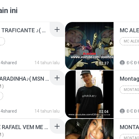
in ini
MC DALESTE - MÃE DE TRAFICANTE ♪( MSN DL22_@HOTMAIL.COM )
 4shared
14 tahun lalu
Đ Є Đ 
02:37
MC DUDUZINHO - TA TARADINHA♪( MSN DL22_@HOTMAIL.COM )
 )
 4shared
14 tahun lalu
Đ Є Đ 
02:04
CHICO, COCO VELHO E RAFAEL VEM ME ATRAVESSAR ( DJS DO BOTAFOGO) ( MSN DL22_@HOTMAIL.COM )
 )