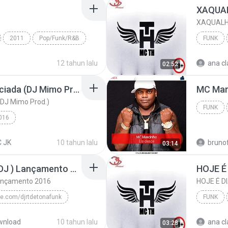
XAQUALHA
2011
Pop/Funk/R&B
FUNK
 (Enchante)
12 tahun lalu
ana cl
02:52
Mc Jk - Mulher Diferenciada (DJ Mimo Prod.)
MC Marc
(DJ Mimo Prod.)
FUNK
016
MC JK
Funk
 JK
10 tahun lalu
bruno
03:14
Tudo de Bom ( Perera DJ ) Lançamento 2016
Lançamento 2016
e.com/djrtdetonafunk
FUNK
Tudo de Bom ( Perera DJ ) Lançamento 2016
MC Livinho
wnload
10 tahun lalu
ana cl
03:28