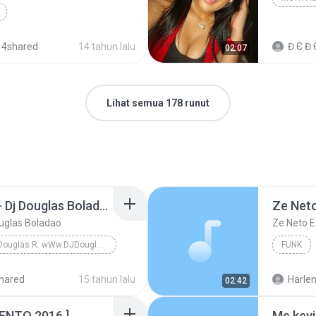
TRAVESSAR ( DJS...
 4shared
14 tahun lalu
Đ Є Đ 
02:07
Lihat semua 178 runut
Dj Douglas Montagem - Dj Douglas Boladao
uglas Boladao
DJ Douglas R. wWw.DJDouglasR.Blogspot.com (32)99071077 msn djdouglasricardo@live.com
FUNK
DJ Douglas R. wWw.DJDouglasR.Blogspot.com (32)9907...
hared
15 tahun lalu
Harlen
02:42
NTO 2016 ]