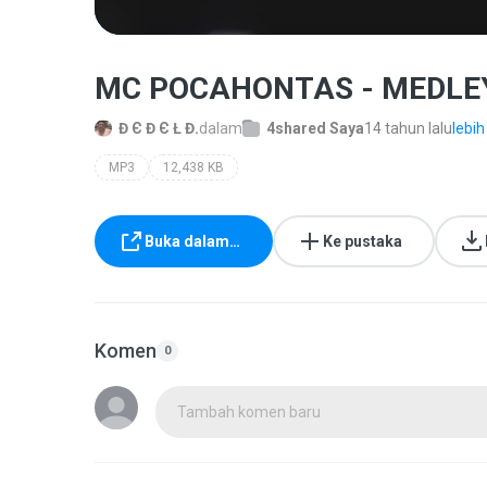
MC POCAHONTAS - MEDLEY
Đ Є Đ Є Ł Đ.
dalam
4shared Saya
14 tahun lalu
lebih
MP3
12,438 KB
Buka dalam…
Ke pustaka
Komen
0
Tambah komen baru