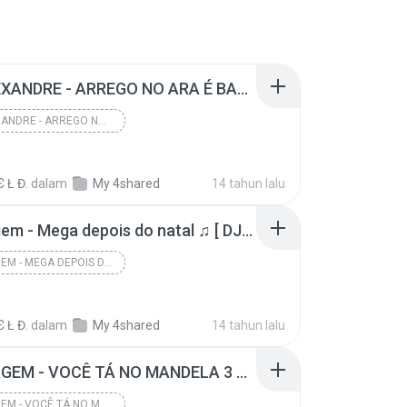
MC ALEXANDRE - ARREGO NO ARA É BALA ( MSN DL22_@hotmail.com )
MC ALEXANDRE - ARREGO NO ARA É BALA ( MSN DL22_@HO...
Є Ł Đ.
dalam
My 4shared
14 tahun lalu
Montagem - Mega depois do natal ♫ [ DJ GUINHO DA CDD ] ·#·$1 .: MSN ·$3DL22_@HOTMAIL.COM ·$4GRAVOU BUNITINHA ? :.
MONTAGEM - MEGA DEPOIS DO NATAL ♫ [ DJ GUINHO DA C...
Є Ł Đ.
dalam
My 4shared
14 tahun lalu
MONTAGEM - VOCÊ TÁ NO MANDELA 3 ♪♫ ( MSN DL22_@HOTMAIL.COM )
MONTAGEM - VOCÊ TÁ NO MANDELA 3 ♪♫ ( MSN DL22_@HOT...