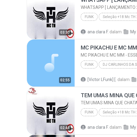
WHATSAPP [ LANÇAMENTO 2
FUNK
Seleção +18 Mc TH
WHATSAPP [ LANÇAMENTO 2016 ]
ana clara F.
dalam
My
03:30
FUNK
DJ CARLINHOS DA S.R ( CONTATO PRA 
[Victor LFunk] [.
dalam
02:55
MC PIKACHU E MC MM - ESSE É MEU PROCEDE (
FUNK
Seleção +18 Mc TH
TEM UMAS MINA QUE CHATA MAIS DE MADRUGADA CHORA
ana clara F.
dalam
My
02:44