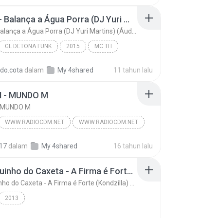
MC TH - Balança a Água Porra (DJ Yuri Martins) (Áudio Oficial) Lançamento 2016
MC TH - Balança a Água Porra (DJ Yuri Martins) (Áudio Oficial) Lançamento 2016
GL DETONA FUNK
2015
MC TH
MC TH - Balança a Água Porra (DJ Yuri Martins) (Áu...
Funk
rdo.cota
dalam
My 4shared
11 tahun lalu
 - MUNDO M
- MUNDO M
WWW.RADIOCDM.NET
WWW.RADIOCDM.NET
- MUNDO M
Funk
17
dalam
My 4shared
16 tahun lalu
Mc Neguinho do Caxeta - A Firma é Forte (Kondzilla) Lançamento 2013
Mc Neguinho do Caxeta - A Firma é Forte (Kondzilla) Lançamento 2013
2013