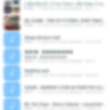
( เสียงเรียกเข้า ) ร้ายๆ-ใจหมา-เชือกวิเศษ-ว้าเหว่.mp3
01:46
11 mga taon na ang nakalipas
อัยการ เ.
MC GUIME - PAIS DO FUTEBOL (PART EMICIDA) 2014.mp3
03:03
13 mga taon na ang nakalipas
patrese100ideia
Always Bonjovi.mp3
03:07
13 mga taon na ang nakalipas
brando M.
��â� - ��������
��â� - ��������
04:50
12 mga taon na ang nakalipas
패턴 C.
Sky&Sea.mp3
05:26
11 mga taon na ang nakalipas
Ouma S.
SUGAR - MARRON 5 SOM AUTOMOTIVO (DJ COTONETE BHZ).mp3
03:17
11 mga taon na ang nakalipas
DjCotonete D.
Mc Tati Zaqui - Eterno Daleste - Lançamento 2014.mp3
02:41
12 mga taon na ang nakalipas
Sabrina A.