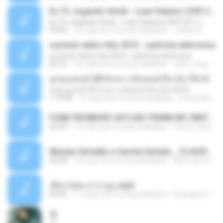
Eu Tô Jogando Verde - Luan Satana ( DVD 2011 )
Eu Tô Jogando Verde - Luan Satana ( DVD 2011 )
03:09
12 mga taon na ang nakalipas
Juliana R.
summer eletro hits 2010 - sanfona eletronica
summer eletro hits 2010 - sanfona eletronica
06:35
16 mga taon na ang nakalipas
dudu_muy_loko
ลูกทุ่งแดนซ์ 2014 สงการต์แดนซ์ ดีเจ ต้น รีมิกซ์
ลูกทุ่งแดนซ์ 2014 สงการต์แดนซ์ ดีเจ ต้น รีมิกซ์
1:19:48
12 mga taon na ang nakalipas
powerbass2009
FUNK PROIBIDÃO 2012 MC FRANK MC SMITH MC LON MC DEDE MC DALESTE MC ROBA CENA MC K9 MC LUAN MC DINHO DA VP MC KELVINHO MC YOSHI MC DUHZINHO DA VR MC NOBRUH MC GALO SP - HINO PCC - PRIMEIRO COMANDO .mp3
03:33
12 mga taon na ang nakalipas
Castornidas
Wesley Safadão e Garota Safada _ CLAUDIA LEITE_REMIX_DJAMOROSO 2014.mp3
03:08
12 mga taon na ang nakalipas
flavio.oliveira78
เชือกวิเศษ ลาบานูน.mp3
04:45
11 mga taon na ang nakalipas
kriangkrai T.
쿵