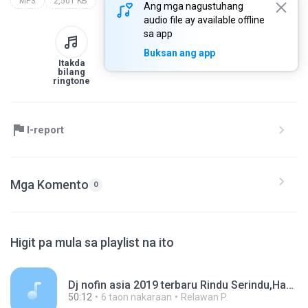
MP3
2,501 KB
Ang mga nagustuhang
audio file ay available offline
sa app
Buksan ang app
Itakda
Sa library
I-download
Ibahagi
bilang
ringtone
I-report
Mga Komento
0
Higit pa mula sa playlist na ito
Dj nofin asia 2019 terbaru Rindu Serindu,Hanya Rindu,Salah Apa Aku, Via Vallen, (1).mp3
50:12
6 taon nakaraan
Relawan P.