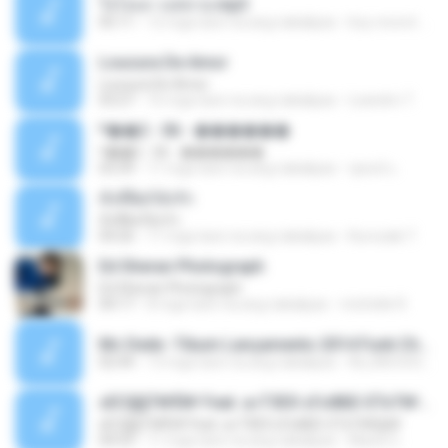
ใจโลเล-วงสหาย.mp3
05:11
12 mga taon na ang nakalipas
boy record studio[boy pala] B.
Loucura De Amor
Loucura De Amor
03:27
16 mga taon na ang nakalipas
Leandro T.
ᴹ��2 - 06 - ������
ᴹ��2 - 06 - ������
03:39
11 mga taon na ang nakalipas
ชูพงษ์ แ.
ทั้งที่ผิดก็ยังรัก
ทั้งที่ผิดก็ยังรัก
04:26
11 mga taon na ang nakalipas
Kurozaki T.
Ed Sheran Photograph
Ed Sheran Photograph
04:17
8 mga taon na ang nakalipas
michelle R.
Mc Dede -Tibum Lançamento 2014 Funk Chique Produçoes .mp3
02:44
13 mga taon na ang nakalipas
ALLAN DOUGLAS C.
ѕЕС§§Т№Ё№ Feat. а»ТЗЕХ ѕГѕФБЕ-ЕТєТ№Щ№
ѕЕС§§Т№Ё№ Feat. а»ТЗЕХ ѕГѕФБЕ-ЕТєТ№Щ№
04:53
11 mga taon na ang nakalipas
MaxGi C.