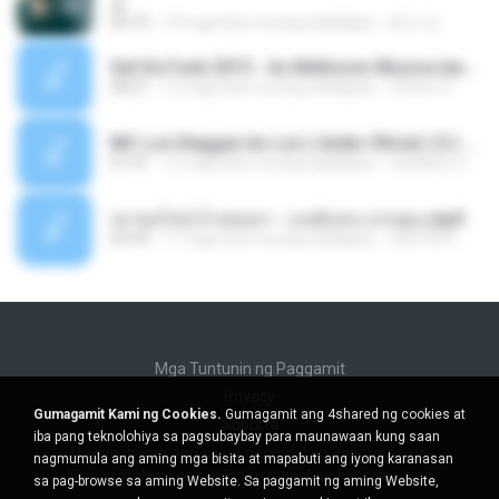
쿵
03:10
10 mga taon na ang nakalipas
동규 김.
Set De Funk 2015 - As Melhores Musica lançamentos ''Dj Jhóòm''.mp3
58:21
12 mga taon na ang nakalipas
Jhóòm S.
MC Lon Reggae do Lon ( Aúdio Oficial ) DJ Gui Beats.mp3
01:41
12 mga taon na ang nakalipas
Carlinhos C.
เขาขอไลน์ อ้ายขอลา - มนต์แคน แก่นคูน.mp3
03:49
11 mga taon na ang nakalipas
nuk19991
Mga Tuntunin ng Paggamit
Privacy
Gumagamit Kami ng Cookies.
Gumagamit ang 4shared ng cookies at
Suporta
iba pang teknolohiya sa pagsubaybay para maunawaan kung saan
Huwag ibenta ang aking personal na impormasyon
nagmumula ang aming mga bisita at mapabuti ang iyong karanasan
Huwag ibahagi ang aking personal na impormasyon
sa pag-browse sa aming Website. Sa paggamit ng aming Website,