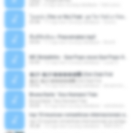
Ukays - Tergamak Kau
04:31
5 mga taon na ang nakalipas
Hati Lara L.
โอเคป่ะ (Yes or No) Feat. นุช วิลาวัลย์ อาร์สยาม - Flame.mp3
03:48
11 mga taon na ang nakalipas
tsuora
พื้นที่ซับซ้อน -Peacemaker.mp3
04:44
11 mga taon na ang nakalipas
Ana N.
MC Boladinho - Que Popo esse Que Popo Gigante (DjWn) (áudio Oficial).mp3
02:40
12 mga taon na ang nakalipas
Lucas S.
�Ԫ �Ԫ�����԰ (Ost.Club Frid
�Ԫ �Ԫ�����԰ (Ost.Club Frid
04:42
12 mga taon na ang nakalipas
doraemon_bestdan
Bruna Karla ' Sou Humano' Faix
Bruna Karla ' Sou Humano' Faix
05:00
16 mga taon na ang nakalipas
carlosbizarelo1
top 10 musicas romanticas internacionais as antigas que faz seu coraçao bater mais forte remix
top 10 musicas romanticas internacionais as antigas que faz seu coraçao bater mais forte remix
36:28
12 mga taon na ang nakalipas
ANA ISIS L.