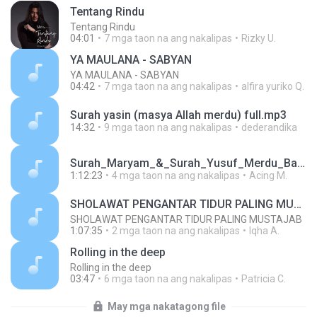
Tentang Rindu
Tentang Rindu
04:01
7 mga taon na ang nakalipas
Rizky U.
YA MAULANA - SABYAN
YA MAULANA - SABYAN
04:42
7 mga taon na ang nakalipas
alfira yuriko Q.
Surah yasin (masya Allah merdu) full.mp3
14:32
9 mga taon na ang nakalipas
dederandika
Surah_Maryam_&_Surah_Yusuf_Merdu_Bacaan_Al_Quran_Untuk_Ibu_Hamil (1).mp3
1:12:23
4 mga taon na ang nakalipas
Acing M.
SHOLAWAT PENGANTAR TIDUR PALING MUSTAJAB
SHOLAWAT PENGANTAR TIDUR PALING MUSTAJAB
1:07:35
2 mga taon na ang nakalipas
Iqha A.
Rolling in the deep
Rolling in the deep
03:47
6 mga taon na ang nakalipas
Patricia C.
May mga nakatagong file