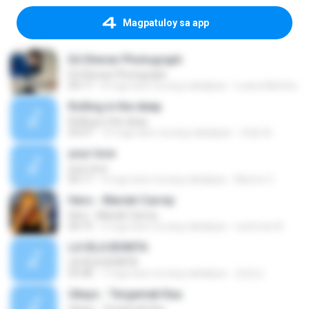
Magpatuloy sa app
Ed Sheran Photograph
Ed Sheran Photograph
04:17
8 mga taon na ang nakalipas
Luana Martins
Rolling in the deep
Rolling in the deep
03:47
10 mga taon na ang nakalipas
희종 화.
your love
your love
03:17
9 mga taon na ang nakalipas
Marvio C.
Hero - Mariah Carrey
Hero - Mariah Carrey
04:19
2 mga taon na ang nakalipas
rachman B.
LA ISLA BONITA
LA ISLA BONITA
03:48
7 mga taon na ang nakalipas
장정선
Ukays - Tergamak Kau