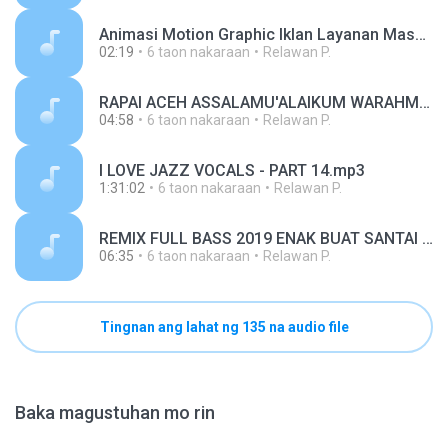
Animasi Motion Graphic Iklan Layanan Masyarakat Waspada Hoax.mp3
02:19
6 taon nakaraan
Relawan P.
RAPAI ACEH ASSALAMU'ALAIKUM WARAHMATUHU (1).mp3
04:58
6 taon nakaraan
Relawan P.
I LOVE JAZZ VOCALS - PART 14.mp3
1:31:02
6 taon nakaraan
Relawan P.
REMIX FULL BASS 2019 ENAK BUAT SANTAI Jogetan anak Motor (1).mp3
06:35
6 taon nakaraan
Relawan P.
Tingnan ang lahat ng 135 na audio file
Baka magustuhan mo rin