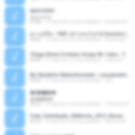
apascentar
apascentar
07:08
17 mga taon na ang nakalipas
josysilver22
ตราบธุรีดิน - PMC ปู่จ๋านลองไมค์ & Sixonine ( Cover Version ).mp3
04:04
11 mga taon na ang nakalipas
KingSongCP แ.
Thiago Brava Cristiano Araujo Mr. Catra - Ta Soltinha.mp3
03:30
13 mga taon na ang nakalipas
rudiere07
Mc Nandinho Malandramente - Lançamento 2016.mp3
03:04
10 mga taon na ang nakalipas
Dj A.
�ʧ�ѹ���
�ʧ�ѹ���
05:29
12 mga taon na ang nakalipas
Thanaphat K.
Funk_Ostentação_Melhores_2013_Novas MC GUIME, MC LON, MC RODOLFINHO, MC NEGUINHO DO KAXETA, MC Leo Da Baixada, MC Boy Do CHarmes.mp3
35:29
13 mga taon na ang nakalipas
alexsander_patel