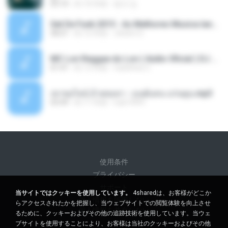
03:10
約 10 年前
동규 김.
Set De Funk 2015 - As Melhores Musica lançamentos ''Dj Jhóòm''.mp3
58:21
約 12 年前
Jhóòm S.
MC Lon Reggae do Lon ( Aúdio Oficial ) DJ Gui Beats.mp3
01:41
約 12 年前
Carlinhos C.
เขาขอไลน์ อ้ายขอลา - มนต์แคน แก่นคูน.mp3
03:49
約 11 年前
nuk19991
使用条件
プライバシー
サポート
当サイトではクッキーを使用しています。
4sharedは、お客様がどこか
個人情報を販売しない
らアクセスされたかを把握し、当ウェブサイトでの閲覧体験を向上させ
個人情報を共有しない
るために、クッキーおよびその他の追跡技術を使用しています。当ウェ
ブサイトを使用することにより、お客様は当社のクッキーおよびその他