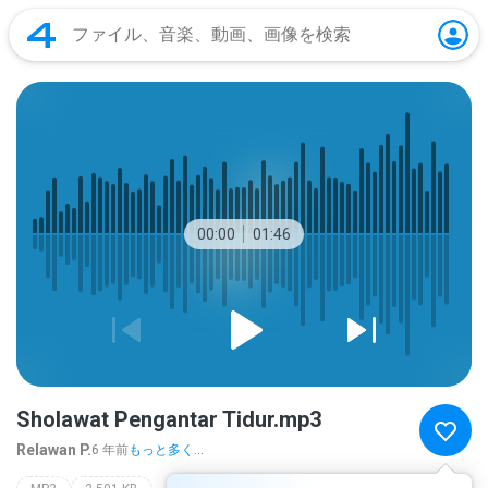
00:00
01:46
Sholawat Pengantar Tidur.mp3
Relawan P.
6 年前
もっと多く...