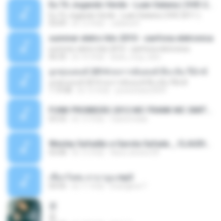
Eu Tô Jogando Verde - Luan Satana ( DVD 2011 )
Eu Tô Jogando Verde - Luan Satana ( DVD 2011 )
03:09
約 12 年前
Juliana R.
summer eletro hits 2010 - sanfona eletronica
summer eletro hits 2010 - sanfona eletronica
06:35
約 16 年前
dudu_muy_loko
ลูกทุ่งแดนซ์ 2014 สงการต์แดนซ์ ดีเจ ต้น รีมิกซ์
ลูกทุ่งแดนซ์ 2014 สงการต์แดนซ์ ดีเจ ต้น รีมิกซ์
1:19:48
約 12 年前
powerbass2009
FUNK PROIBIDÃO 2012 MC FRANK MC SMITH MC LON MC DEDE MC DALESTE MC ROBA CENA MC K9 MC LUAN MC DINHO DA VP MC KELVINHO MC YOSHI MC DUHZINHO DA VR MC NOBRUH MC GALO SP - HINO PCC - PRIMEIRO COMANDO .mp3
03:33
約 12 年前
Castornidas
Wesley Safadão e Garota Safada _ CLAUDIA LEITE_REMIX_DJAMOROSO 2014.mp3
03:08
約 12 年前
flavio.oliveira78
เชือกวิเศษ ลาบานูน.mp3
04:45
約 11 年前
kriangkrai T.
쿵
쿵