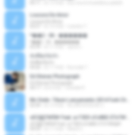
05:11
約 12 年前
boy record studio[boy pala] B.
Loucura De Amor
Loucura De Amor
03:27
約 16 年前
Leandro T.
ᴹ��2 - 06 - ������
ᴹ��2 - 06 - ������
03:39
約 11 年前
ชูพงษ์ แ.
ทั้งที่ผิดก็ยังรัก
ทั้งที่ผิดก็ยังรัก
04:26
約 11 年前
Kurozaki T.
Ed Sheran Photograph
Ed Sheran Photograph
04:17
約 8 年前
michelle R.
Mc Dede -Tibum Lançamento 2014 Funk Chique Produçoes .mp3
02:44
約 13 年前
ALLAN DOUGLAS C.
ѕЕС§§Т№Ё№ Feat. а»ТЗЕХ ѕГѕФБЕ-ЕТєТ№Щ№
ѕЕС§§Т№Ё№ Feat. а»ТЗЕХ ѕГѕФБЕ-ЕТєТ№Щ№
04:53
約 11 年前
MaxGi C.