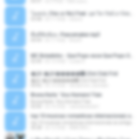
04:31
約 5 年前
Hati Lara L.
โอเคป่ะ (Yes or No) Feat. นุช วิลาวัลย์ อาร์สยาม - Flame.mp3
03:48
約 11 年前
tsuora
พื้นที่ซับซ้อน -Peacemaker.mp3
04:44
約 11 年前
Ana N.
MC Boladinho - Que Popo esse Que Popo Gigante (DjWn) (áudio Oficial).mp3
02:40
約 12 年前
Lucas S.
�Ԫ �Ԫ�����԰ (Ost.Club Frid
�Ԫ �Ԫ�����԰ (Ost.Club Frid
04:42
約 12 年前
doraemon_bestdan
Bruna Karla ' Sou Humano' Faix
Bruna Karla ' Sou Humano' Faix
05:00
約 16 年前
carlosbizarelo1
top 10 musicas romanticas internacionais as antigas que faz seu coraçao bater mais forte remix
top 10 musicas romanticas internacionais as antigas que faz seu coraçao bater mais forte remix
36:28
約 12 年前
ANA ISIS L.