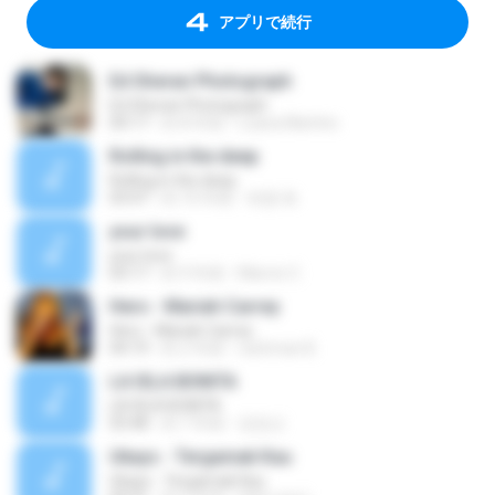
アプリで続行
Ed Sheran Photograph
Ed Sheran Photograph
04:17
約 8 年前
Luana Martins
Rolling in the deep
Rolling in the deep
03:47
約 10 年前
희종 화.
your love
your love
03:17
約 9 年前
Marvio C.
Hero - Mariah Carrey
Hero - Mariah Carrey
04:19
約 2 年前
rachman B.
LA ISLA BONITA
LA ISLA BONITA
03:48
約 7 年前
장정선
Ukays - Tergamak Kau
Ukays - Tergamak Kau