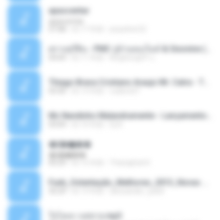
apascentar
apascentar
07:08
約 17 年前
josysilver22
ตราบธุรีดิน - PMC ปู่จ๋านลองไมค์ & Sixonine ( Cover Version ).mp3
04:04
約 11 年前
KingSongCP แ.
Thiago Brava Cristiano Araujo Mr. Catra - Ta Soltinha.mp3
03:30
約 13 年前
rudiere07
Mc Nandinho Malandramente - Lançamento 2016.mp3
03:04
約 10 年前
Dj A.
�ʧ�ѹ���
�ʧ�ѹ���
05:29
約 12 年前
Thanaphat K.
Funk_Ostentação_Melhores_2013_Novas MC GUIME, MC LON, MC RODOLFINHO, MC NEGUINHO DO KAXETA, MC Leo Da Baixada, MC Boy Do CHarmes.mp3
35:29
約 13 年前
alexsander_patel
ใจโลเล-วงสหาย.mp3