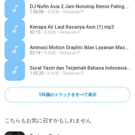
DJ Nofin Asia 2 Jam Nonstop Remix Paling Mantap Harusnya aku yang disana - On my way - Mungkin.mp3
1:56:08
6 年前
Relawan P.
Kenapa Air Laut Rasanya Asin (1).mp3
02:15
6 年前
Relawan P.
Animasi Motion Graphic Iklan Layanan Masyarakat Waspada Hoax (1).mp3
02:19
6 年前
Relawan P.
Surat Yasin dan Terjemah Bahasa Indonesia.mp3
1:05:20
6 年前
Relawan P.
135個のトラックをすべて表示
こちらもお気に召すかもしれません