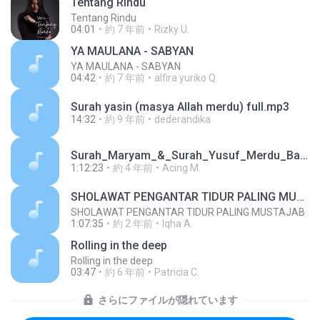
Tentang Rindu
Tentang Rindu
04:01
約 7 年前
Rizky U.
YA MAULANA - SABYAN
YA MAULANA - SABYAN
04:42
約 7 年前
alfira yuriko Q.
Surah yasin (masya Allah merdu) full.mp3
14:32
約 9 年前
dederandika
Surah_Maryam_&_Surah_Yusuf_Merdu_Bacaan_Al_Quran_Untuk_Ibu_Hamil (1).mp3
1:12:23
約 4 年前
Acing M.
SHOLAWAT PENGANTAR TIDUR PALING MUSTAJAB
SHOLAWAT PENGANTAR TIDUR PALING MUSTAJAB
1:07:35
約 2 年前
Iqha A.
Rolling in the deep
Rolling in the deep
03:47
約 6 年前
Patricia C.
さらにファイルが隠れています