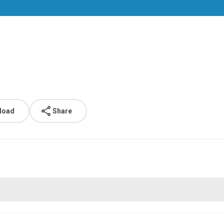
load
Share