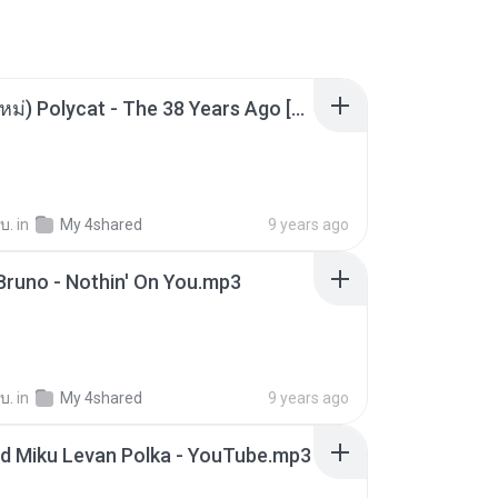
(พบกันใหม่) Polycat - The 38 Years Ago [Cover]「70」.mp3
 บ.
in
My 4shared
9 years ago
Bruno - Nothin' On You.mp3
 บ.
in
My 4shared
9 years ago
d Miku Levan Polka - YouTube.mp3