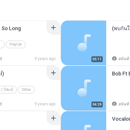
| So Long
PolyCat
d
9 years ago
อนันท์
05:11
Í)
Bob Ft 
 (¨Ôê¡«Í)
Other
d
9 years ago
อนันท์
04:29
Vocaloi