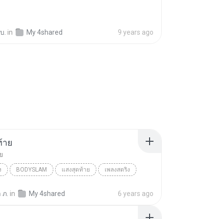
 บ.
in
My 4shared
9 years ago
้าย
ย
ง
BODYSLAM
แสงสุดท้าย
เพลงสตริง
M (บอดี้สแลม)
 ภ.
in
My 4shared
6 years ago