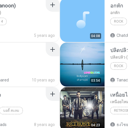
banoon)
อกหัก
)
อกหัก
14
ROCK
Rock
บอดี้สแลม
Rock
s
5 years ago
Chatc
04:08
ปลิดปลิ
ปลิดปลิว 
ROCK
บอดี้สแล
hared
10 years ago
Tanach
03:54
ด
เหนื่อย
เหนื่อยไห
บอดี้ สแลม
RETROS
her
ads
8 years ago
ธงไชย
04:23