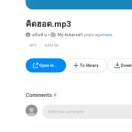
คิดฮอด.mp3
อนันท์ บ.
in
My 4shared
9 years ago
more...
MP3
4,889 KB
Open in...
To library
Down
Comments
0
Add new comment