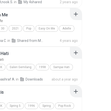
;nook S.
in
My 4shared
2 years ago
n Me
Me
30
2021
Pop
Easy On Me
Adelle
na C.
in
Shared from M2101K7AI
4 years ago
Hati
ati
CK
Galeri Gemilang
1998
Sampai Hati
Pop Rock
nashraf A.
in
Downloads
about a year ago
is
CK
Spring 5
1996
Spring
Pop Rock