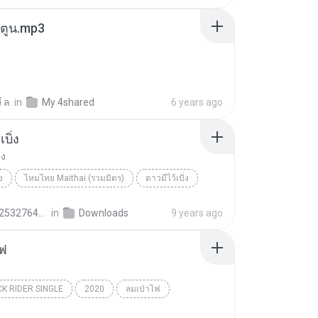
 ตูน.mp3
 ล.
in
My 4shared
6 years ago
บิ่ง
่ง
ง
ไหมไทย Maithai (รวมมิตร)
ดาวมีไว้เบิ่ง
Maithai
เพลงลูกทุ่ง
fb273253276425476.373b2abb
in
Downloads
9 years ago
ไฟ
K RIDER SINGLE
2020
ลมเป่าไฟ
 Rider