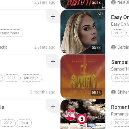
12 years ago
N&#39
04:14
Easy O
Easy On 
usand Years
POP
d Years
Pop; Soundtrack
acks
2 years ago
Caroli
03:44
Sampai 
Sampai H
2025
MrSad17
POP RO
Spring
9 months ago
Shike
05:14
is
Romant
Romantis
2012
Data
POP RO