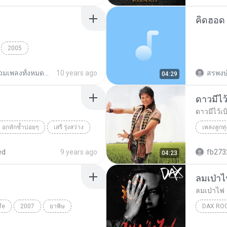
คิดฮอด
2005
)
ความเชื่อ
รวมเพลงทั้งหมดของ Bodyslam
10 years ago
สรพงษ์
04:29
ดาวมีไว้เ
ดาวมีไว้เบิ
อกหักซ้ำบ่อยๆ
เสรี รุ่งสว่าง
เพลงลูกทุ่
ไหมไทย 
ed
9 years ago
04:23
ลมเป่า
ลมเป่าไฟ
fe
2007
ยาพิษ
DAX ROC
Dax Rock