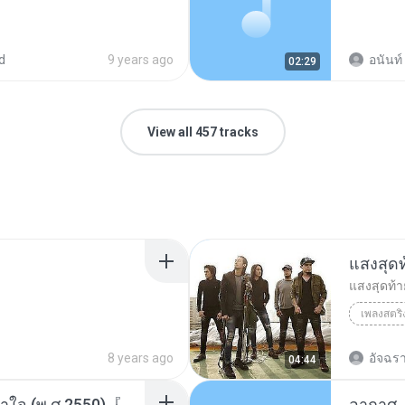
d
9 years ago
อนันท์
02:29
View all 457 tracks
แสงสุดท
แสงสุดท้า
เพลงสตริ
BODYSLA
8 years ago
อัจฉรา
04:44
บอดี้สแลม - ยิ่งรู้ยิ่งไม่เข้าใจ (พ.ศ.2550)『MULTI SUB』(mp3j.cc).mp3
อากาศ