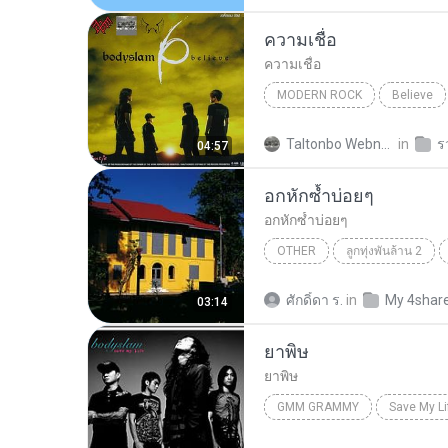
ความเชื่อ
ความเชื่อ
MODERN ROCK
Believe
Bodyslam (Feat. แอ๊ด คาราบาว
Taltonbo Webnangpi Siongkwan ต.
in
04:57
Modern Rock
อกหักซ้ำบ่อยๆ
อกหักซ้ำบ่อยๆ
OTHER
ลูกทุ่งพันล้าน 2
Other
ศักดิ์ดา ร.
in
My 4shar
03:14
ยาพิษ
ยาพิษ
GMM GRAMMY
Save My Li
Bodyslam
GMM Grammy