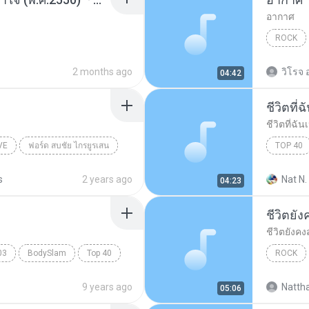
อากาศ
ROCK
2 months ago
วิโรจ 
04:42
ชีวิตที่ฉ
ชีวิตที่ฉันเ
VE
ฟอร์ด สบชัย ไกรยูรเสน
TOP 40
ชีวิตที่ฉัน
s
2 years ago
Nat N.
04:23
ชีวิตยั
ชีวิตยังค
03
BodySlam
Top 40
ROCK
ชีวิตยัง
9 years ago
Natth
05:06