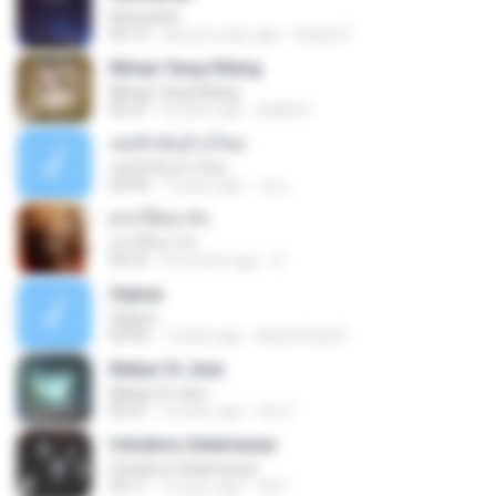
Keinsafan
05:13
about a year ago
Daniel Z.
Mimpi Yang Hilang
Mimpi Yang Hilang
05:27
8 years ago
Aqilla R.
เคยรักฉันบ้างไหม
เคยรักฉันบ้างไหม
04:49
7 years ago
เธอ เ.
ฝากให้เขารัก
ฝากให้เขารัก
04:16
8 months ago
D
Sejiwa
Sejiwa
05:00
7 years ago
Muhd Fazli B.
Mekar Di Jiwa
Mekar Di Jiwa
05:01
3 years ago
Siti Z.
Untukmu Selamanya
Untukmu Selamanya
04:11
5 years ago
Siti I.