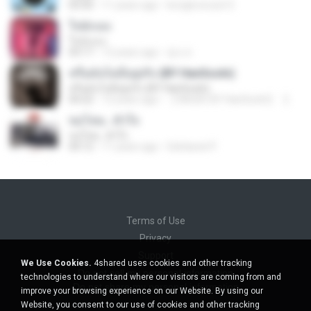
03:50
11 years ago
konglovecza12
ใจนักเลง
ใจนักเลง
03:17
12 years ago
นู๋เจ ส.
หรือมันไม่มีอยู่จริง (BY HanSooIn)
หรือมันไม่มีอยู่จริง (BY HanSooIn)
04:22
12 years ago
【 MUSIC BY HanSooIn】 【.
ขอโทษ...หัวใจ
ขอโทษ...หัวใจ
04:12
11 years ago
Sattawat P.
Terms of Use
Privacy
Support
We Use Cookies.
4shared uses cookies and other tracking
Do not sell my personal information
technologies to understand where our visitors are coming from and
Do not share my personal information
improve your browsing experience on our Website. By using our
Website, you consent to our use of cookies and other tracking