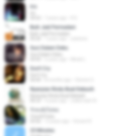
Iris
Iris
04:52
7 years ago
R D.
Buih Jadi Permadani
Buih Jadi Permadani
05:20
7 years ago
zulstone
Suci Dalam Debu
Suci Dalam Debu
04:43
6 years ago
Minah L.
Don't Cry
Don't Cry
04:44
8 months ago
Clerenir S.
Nyanyian Rindu Buat Kekasih
Nyanyian Rindu Buat Kekasih
06:23
4 years ago
Zulkernaim N.
รักคงยังไม่พอ
รักคงยังไม่พอ
03:56
12 years ago
Vincent R.
25 Minutes