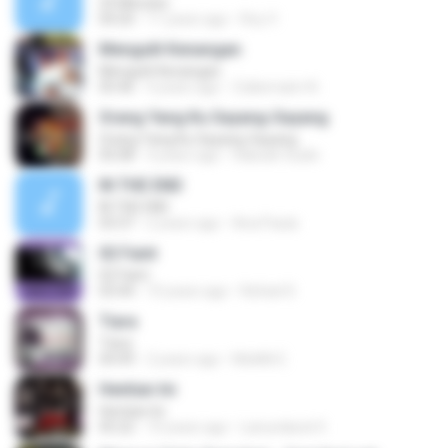
25 Minutes
04:20
11 years ago
Roy V.
Mengulit Kenangan
Mengulit Kenangan
05:46
4 years ago
Zulkernaim N.
Orang Yang Ku Sayang-Sayang
Orang Yang Ku Sayang-Sayang
05:08
4 years ago
Habsah Sudin
IN THE END
IN THE END
03:37
2 years ago
Ana Paula
02 Faint
02 Faint
03:44
10 years ago
Rafael D.
Tiara
Tiara
04:49
2 years ago
MokKk E.
Hentian Ini
Hentian Ini
05:22
10 years ago
Lanundarat 0.