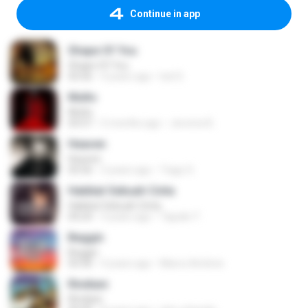
Continue in app
Shape Of You
Shape Of You
03:56
4 years ago
Icel S.
Multo
Multo
03:57
5 months ago
Jerome B.
Heaven
Heaven
03:56
3 years ago
Tiago S.
Hakikat Sebuah Cinta
Hakikat Sebuah Cinta
04:24
3 years ago
Tajudin T.
Beggin
Beggin
03:30
4 years ago
Marco Antônio
Rindiani
Rindiani