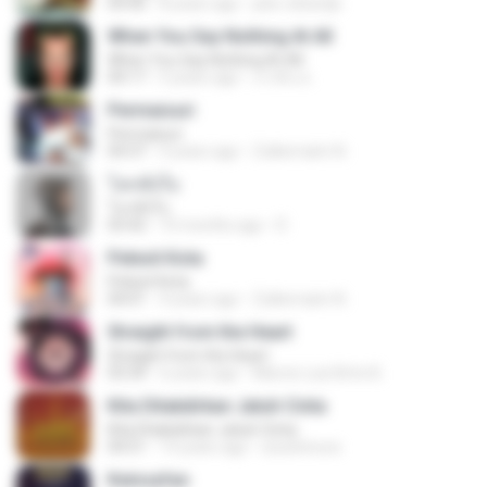
04:40
8 years ago
joko rahardjo
When You Say Nothing At All
When You Say Nothing At All
04:17
5 years ago
เกวลิน ด.
Permaisuri
Permaisuri
04:37
4 years ago
Zulkernaim N.
โลกทั้งใบ
โลกทั้งใบ
03:42
10 months ago
D
Pelesit Kota
Pelesit Kota
04:01
4 years ago
Zulkernaim N.
Straight from the Heart
Straight from the Heart
03:34
6 years ago
Marcio Luiz Brito B.
Kita Ditakdirkan Jatuh Cinta
Kita Ditakdirkan Jatuh Cinta
04:51
14 years ago
izzuhimura
Keinsafan