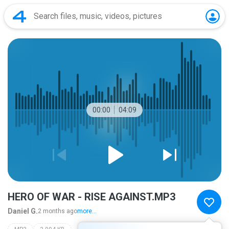
00:00
04:09
HERO OF WAR - RISE AGAINST.MP3
Daniel G.
2 months ago
more...