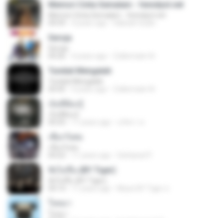
Memori Cinta Semalam - fenndyst.net
Memori Cinta Semalam - fenndyst.net
04:59
4 years ago
Habsah Sudin
Seroja
Seroja
04:26
4 years ago
Zulkernaim N.
Tunduk Mengalah
Tunduk Mengalah
04:45
4 years ago
Zulkernaim N.
เจ็บที่ต้องรู้
เจ็บที่ต้องรู้
05:03
11 years ago
นริศรา ส.
เชือกวิเศษ
เชือกวิเศษ
04:22
11 years ago
Sattawat P.
ฟังไม่ขึ้น (BY Tiger)
ฟังไม่ขึ้น (BY Tiger)
04:14
11 years ago
Music BY Tiger ส.
ใจหมา
ใจหมา