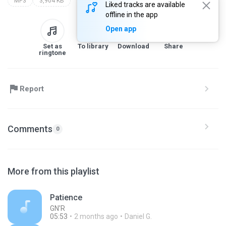
MP3
3,904 KB
Liked tracks are available
offline in the app
Open app
Set as
To library
Download
Share
ringtone
Report
Comments
0
More from this playlist
Patience
GN'R
05:53
2 months ago
Daniel G.