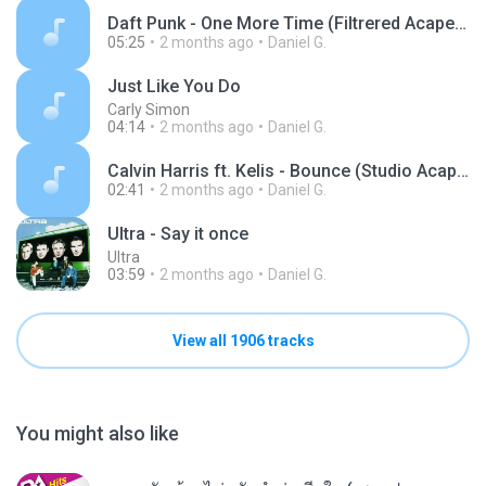
Daft Punk - One More Time (Filtrered Acapella) (128 kbps) (1).mp3
05:25
2 months ago
Daniel G.
Just Like You Do
Carly Simon
04:14
2 months ago
Daniel G.
Calvin Harris ft. Kelis - Bounce (Studio Acapella) WITH DOWNLOAD LINK (128 kbps) (1).mp3
02:41
2 months ago
Daniel G.
Ultra - Say it once
Ultra
03:59
2 months ago
Daniel G.
View all 1906 tracks
You might also like