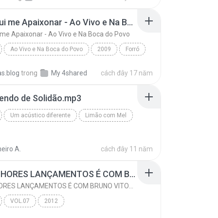
Como fui me Apaixonar - Ao Vivo e Na Boca do Povo
me Apaixonar - Ao Vivo e Na Boca do Povo
Ao Vivo e Na Boca do Povo
2009
Forró
Como fui me Apaixonar - Ao Vivo e Na Boca do Povo
Calcinha Preta
s.blog
trong
My 4shared
cách đây 17 năm
vendo de Solidão.mp3
Um acústico diferente
Limão com Mel
eiro A.
cách đây 11 năm
OS MELHORES LANÇAMENTOS É COM BRUNO VITOR. QUER NOVIDADE ENTÃO É BRUNOVITOR LINK http://www.4shared.com/folder/Ub1KnZtV/MAIS_MUSICAS_AQUI.html
OS MELHORES LANÇAMENTOS É COM BRUNO VITOR. QUER NOVIDADE ENTÃO É BRUNOVITOR LINK http://www.4shared.com/folder/Ub1KnZtV/MAIS_MUSICAS_AQUI.html
VOL.07
2012
0 ALÇA SEGREDOS
a
boa
FORRÓ