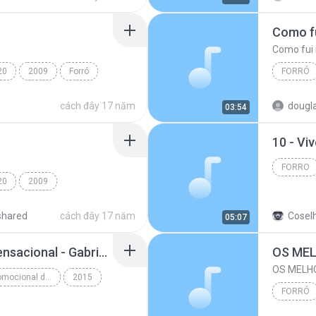
Como fui 
20
2009
Forró
FORRÓ
 Preta
cách đây 17 năm
dougla
03:54
10 - Vi
FORRO
20
2009
Forro
ó
Calcinha Preta
shared
cách đây 17 năm
Coselh
05:07
03 - As novinhas tão sensacional - Gabriel Diniz - CHINACDS.NET.BR.mp3
Seleção Forró - Promocional de Verão - 2015
2015
FORRÓ
Seleção Forró - Promocional de Verão - 2015
MALA 10