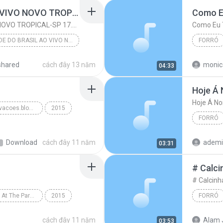
BONDE DO BRASIL AO VIVO NOVO TROPICAL-SP 17.04.2012 N@ILTON CD's
Como E
BONDE DO BRASIL AO VIVO NOVO TROPICAL-SP 17.04.2012 N@ILTON CD's
Como Eu
BONDE DO BRASIL AO VIVO NOVO TROPICAL-SP 17.04.2012 N@ILTON CD's
FORRÓ
BONDE DO BRASIL AO VIVO NOVO TROPICAL-SP 17.04.201...
Como Eu
shared
cách đây 13 năm
monic
04:33
EXCLUSIVIDADES-N@ILTON CD's
Hoje Á 
Hoje Á No
www.doquinhagravacoes.blogspot.com.br
2015
FORRÓ
s
Hoje Á N
Download
cách đây 11 năm
03:31
# Calci
# Calcinh
Ensaio do DVD GD At The Park - www.Mp3Atualizado.com
2015
FORRÓ
Forró
# Calcin
cách đây 11 năm
Alam 
03:53