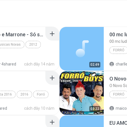
Garota Safada e Bruno e Marrone - Só sei te Amar.mp3
00 mc l
00 mc lud
Musicas Novas
2012
FORRÓ
Praxedes CD - @Wendell_PC @Wesley_Praxedes
 4shared
cách đây 14 năm
charll
02:49
O Novo
O Novo 
eza 2016
2016
Forró
FORRÓ
nho
Forró Bo
ared
cách đây 10 năm
maico
03:22