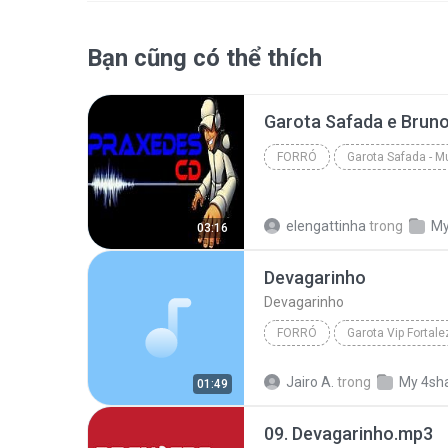
Bạn cũng có thể thích
FORRÓ
Garota Safada - 
FORRÓ
elengattinha
trong
My
03:16
Devagarinho
Devagarinho
FORRÓ
Garota Vip Fortal
Wesley Safadão
Devagari
Jairo A.
trong
My 4sh
01:49
09. Devagarinho.mp3