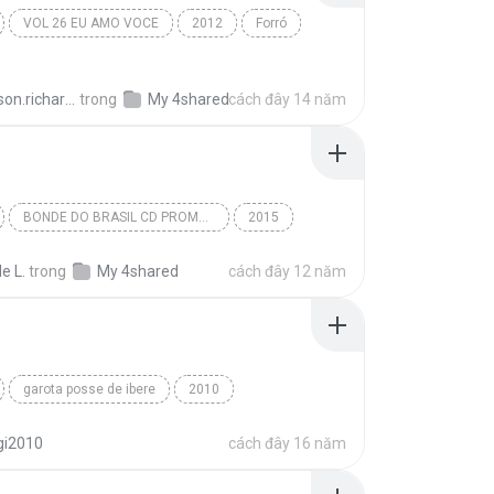
VOL 26 EU AMO VOCE
2012
Forró
ALCINHA PRETA
anderson.richards
trong
My 4shared
cách đây 14 năm
BONDE DO BRASIL CD PROMOCIONAL 2015
2015
FORRÓ
le L.
trong
My 4shared
cách đây 12 năm
garota posse de ibere
2010
afada weslei safadão
Faixa 8
Forro
gi2010
cách đây 16 năm