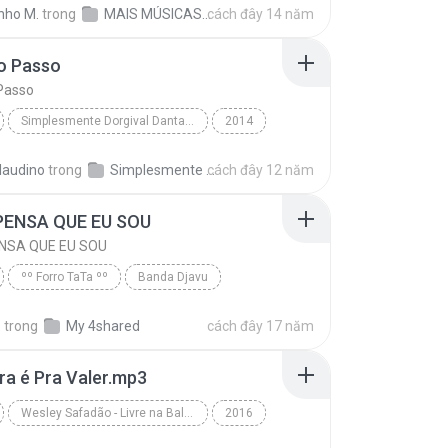
nho M.
trong
MAIS MÚSICAS AQUI
cách đây 14 năm
OS MELHORES LANÇAMENTOS É COM BRUNO VITOR. QUER NO...
forro
do
o Passo
Passo
Simplesmente Dorgival Dantas - Audio do DVD
2014
Dorgival Dantas
Primeiro Passo
laudino
trong
Simplesmente Dorgival Dantas
cách đây 12 năm
PENSA QUE EU SOU
NSA QUE EU SOU
ºº Forro TaTa ºº
Banda Djavu
ENSA QUE EU SOU
forró
.
trong
My 4shared
cách đây 17 năm
ra é Pra Valer.mp3
Wesley Safadão - Livre na Balada 2016
2016
Wesley Safadão - Livre na Balada 2016
Forró