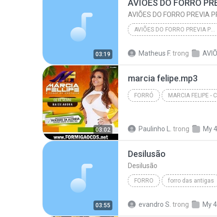
AVIÕES DO FORRO PREVIA PROMOCIONAL AGOSTO 2015 LAPADA PRA PAREDÃO @BRUNO CDS
AVIÕES DO FORRO PREVIA PROMOCIONAL AGOSTO 2015 LAPADA PRA PAREDÃO @BRUNO CDS
Matheus F.
trong
03:19
AVIÕES DO FORRO PREVIA PROMOCIONAL AGOSTO 2015 LAP...
marcia felipe.mp3
FORRÓ
FORRÓ
www.FORMIGAOCD
Paulinho L.
trong
My 
03:02
Desilusão
Desilusão
FORRO
forro das antigas
Calcinha Preta
evandro S.
trong
My 4
03:55