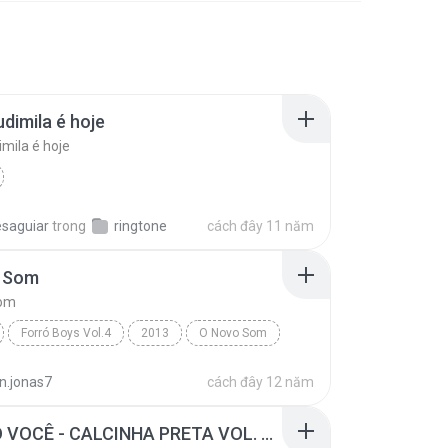
udimila é hoje
imila é hoje
esaguiar
trong
ringtone
cách đây 11 năm
 Som
Som
Forró Boys Vol.4
2013
O Novo Som
ys
Forró
n.jonas7
cách đây 12 năm
EU AMO VOCÊ - CALCINHA PRETA VOL. 26 - 2012.mp3