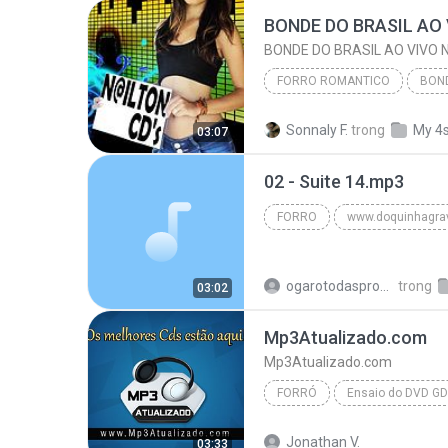
FORRO ROMANTICO
2012
Sonnaly F.
trong
My 4
03:07
FORRO ROMANTICO
02 - Suite 14.mp3
FORRO
Forro
Doquinha Gravaçõe
ogarotodasproducoes
trong
03:02
Mp3Atualizado.com
Mp3Atualizado.com
FORRÓ
Gabriel Diniz - www.Mp3Atualizado.com
Jonathan V.
03:33