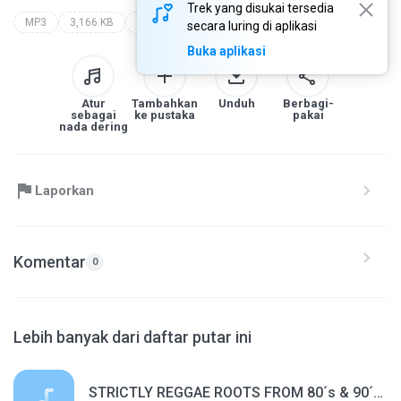
Trek yang disukai tersedia
MP3
3,166 KB
Funk
mc livinho
terapia - single
secara luring di aplikasi
Buka aplikasi
Atur
Tambahkan
Unduh
Berbagi-
sebagai
ke pustaka
pakai
nada dering
Laporkan
Komentar
0
Lebih banyak dari daftar putar ini
STRICTLY REGGAE ROOTS FROM 80´s & 90´s.m4a