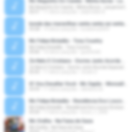
Mc Neguinho Do Caxeta - Minha Áurea - Lançamento 2015
Mc Neguinho Do Caxeta - Minha Áurea - Lançamento 2015
02:51
11 tahun yang lalu
playFunkbr B.
bonde das maravilhas senta senta vai senta.mp3
03:28
14 tahun yang lalu
lucasbeca2009
Mc Felipe Boladão - Tony Country
Mc Felipe Boladão - Tony Country
03:06
16 tahun yang lalu
guzinho66
Ze Neto E Cristiano - Dorme Junto Acorda Separado - Top 20 Sertanejas de 2015
Ze Neto E Cristiano - Dorme Junto Acorda Separado - Top 20 Sertanejas de 2015
02:42
11 tahun yang lalu
renato S.
01 Vou Desafiar Você - Mc Sapão - MonzaDJ Tocando só as Melhores (2).mp3
03:59
11 tahun yang lalu
danisilva.3d
Mc Felipe Boladão - Residência Dos Loucos (Exclusividade ToPFunk) Vrs Original
Mc Felipe Boladão - Residência Dos Loucos (Exclusividade ToPFunk) Vrs Original
03:20
17 tahun yang lalu
bruno_f_2006
Mc Orelha - Na Faixa de Gaza
Mc Orelha - Na Faixa de Gaza