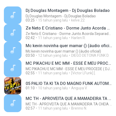
Dj Douglas Montagem - Dj Douglas Boladao
Dj Douglas Montagem - Dj Douglas Boladao
03:25
15 tahun yang lalu
kelve.22
Ze Neto E Cristiano - Dorme Junto Acorda Separado - Top 20 Sertanejas de 2015
Ze Neto E Cristiano - Dorme Junto Acorda Separado - Top 20 Sertanejas de 2015
02:42
11 tahun yang lalu
Harlen R.
Mc kevin novinha quer mamar () (áudio oficial)
Mc kevin novinha quer mamar () (áudio oficial)
03:50
12 tahun yang lalu
DIEGO DETONA FUNK D.
MC PIKACHU E MC MM - ESSE É MEU PROCEDE ( DJ CARLINHOS DA S.R )
MC PIKACHU E MC MM - ESSE É MEU PROCEDE ( DJ CARLINHOS DA S.R )
02:55
11 tahun yang lalu
[Victor LFunk] [.
05 PALIO TA KI TA DO MAGNO FUNK AUTOMOTIVO VOLUME 01.mp3
01:10
10 tahun yang lalu
Anguya V.
MC TH - APROVEITA QUE A MAMADEIRA TA CHEIA (LANÇAMENTO OFICIAL 2015)
MC TH - APROVEITA QUE A MAMADEIRA TA CHEIA (LANÇAMENTO OFICIAL 2015)
02:57
11 tahun yang lalu
Brenno N.