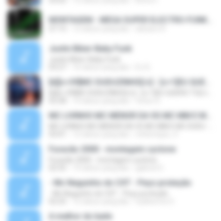
03:02
12 tahun yang lalu
Breno Í.
MONTAGEM - MEGA SUPER ELECTRO-FUNK [LANÇAMENTO 2015].mp3
07:15
12 tahun yang lalu
adriano R.
Justin Biber-Baby Funk
Justin Biber-Baby Funk
03:27
16 tahun yang lalu
DJ D.
[b][c=39]MC DUDUZINHO[/c] - [c=1]EU QUERO TU[/c] (( [c=39]CD DA RADIO MANDELA DIGITAL[/c] ))[/b]
[b][c=39]MC DUDUZINHO[/c] - [c=1]EU QUERO TU[/c] (( [c=39]CD DA RADIO MANDELA DIGITAL[/c] ))[/b]
02:28
14 tahun yang lalu
Victor D.
MC LIVINHO MC MENOR DA VG MC MM E MC DUDU - TREINAMENTO DAS PEPECA ( DJ CARLINHOS DA S.R )
MC LIVINHO MC MENOR DA VG MC MM E MC DUDU - TREINAMENTO DAS PEPECA ( DJ CARLINHOS DA S.R )
03:01
12 tahun yang lalu
mhenrique_9
Furacão 2000 - montagem cyclone
Furacão 2000 - montagem cyclone
02:55
14 tahun yang lalu
gabriel G.
- Mc Neguinho do CXT - Peço proteção
- Mc Neguinho do CXT - Peço proteção
02:25
12 tahun yang lalu
Guilherme S.
A melhor do baile