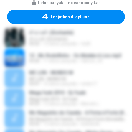
Lebih banyak file disembunyikan
Lanjutkan di aplikasi
คำบางคำ (Enchante)
คำบางคำ (Enchante)
04:22
12 tahun yang lalu
chylll
13 . Mc Rodolfinho - Os Muleke é Liso.mp3
03:26
11 tahun yang lalu
fabricio_3d
MC LON - MUNDO M
MC LON - MUNDO M
03:47
16 tahun yang lalu
necko17
Mega funk 2010 - Dj Yuuki
Mega funk 2010 - Dj Yuuki
09:23
12 tahun yang lalu
Marcelo L.
Mc Neguinho do Caxeta - A Firma é Forte (Kondzilla) Lançamento 2013
Mc Neguinho do Caxeta - A Firma é Forte (Kondzilla) Lançamento 2013
02:52
13 tahun yang lalu
bielloko66