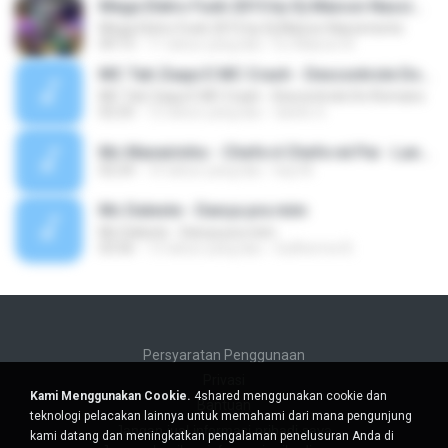
Mega Eletro Funk 2015 by Dj Maicon Nascimento
Mega Eletro Funk 2015 by Dj Maicon Nascimento
09:13
11 tahun yang lalu
DJ Maicon N.
MC Tati Zaqui E MC Crash - Descontrole Do Romano
MC Tati Zaqui E MC Crash - Descontrole Do Romano
02:25
12 tahun yang lalu
danilo S.
Mc Maneirinho - Chefe é Chefe né Pai - Lançamento 2016 (1).mp3
02:24
10 tahun yang lalu
kay M.
Mc Daleste - Dança pra mim
Mc Daleste - Dança pra mim
03:56
13 tahun yang lalu
Guilherme B.
Persyaratan Penggunaan
Privasi
Kami Menggunakan Cookie.
4shared menggunakan cookie dan
Bantuan
teknologi pelacakan lainnya untuk memahami dari mana pengunjung
Jangan jual informasi pribadi saya
kami datang dan meningkatkan pengalaman penelusuran Anda di