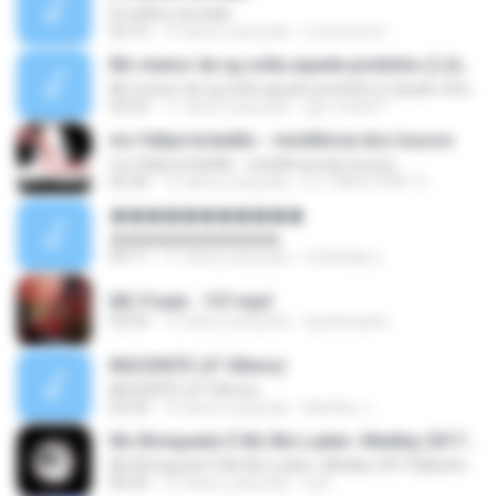
A melhor do baile
02:10
10 tahun yang lalu
Leonardo A.
Mc menor da vg solta aquele pontinho () (áudio oficial)
Mc menor da vg solta aquele pontinho () (áudio oficial)
02:54
11 tahun yang lalu
igor-lindo61
mc felipe boladão - residência dos loucos
mc felipe boladão - residência dos loucos
02:36
15 tahun yang lalu
DJ TINHO FPM² O.
�����������
�����������
04:11
11 tahun yang lalu
Littlebaby L.
MC Frank - 157.mp3
02:54
13 tahun yang lalu
dj.planejado
INOCENTE (4° Último)
INOCENTE (4° Último)
02:32
10 tahun yang lalu
Marflan J.
Mc Brinquedo E Mc Bin Laden -Medley 2017(Djbetinho Rr Studio)
Mc Brinquedo E Mc Bin Laden -Medley 2017(Djbetinho Rr Studio)
06:02
10 tahun yang lalu
dj B.