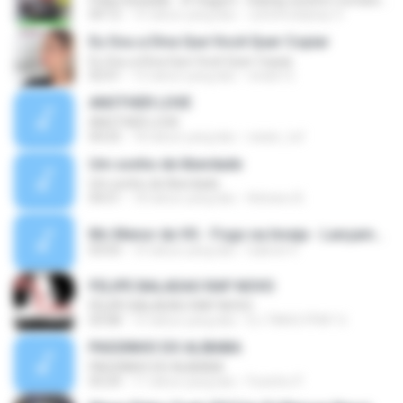
Felipe Boladão - A Viagem - DejhayJuninho Contato 8840-1106
04:12
15 tahun yang lalu
Juninhodejhay O.
Eu Sou a Diva Que Você Quer Copiar
Eu Sou a Diva Que Você Quer Copiar
02:01
12 tahun yang lalu
vinais12
ANOTHER LOVE
ANOTHER LOVE
04:25
18 tahun yang lalu
natan_tuf
Um sonho de liberdade
Um sonho de liberdade
04:51
18 tahun yang lalu
Adriano B.
Mc Menor da VG - Fogo na Inveja - Lançamento 2016 (1).mp3
03:03
10 tahun yang lalu
Gabriel V.
FELIPE BALADAO RAP NOVO
FELIPE BALADAO RAP NOVO
03:08
15 tahun yang lalu
DJ TINHO FPM² O.
PASSINHO DO ALIBABA
PASSINHO DO ALIBABA
03:24
11 tahun yang lalu
Fezinho P.