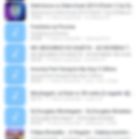
Eletrônica vs Eletrofunk 2015 (Parte 1) by Dj Maicon Nascimento
Eletrônica vs Eletrofunk 2015 (Parte 1) by Dj Maicon Nascimento
10:52
11 tahun yang lalu
DJ Maicon N.
Festinha na Piscina
Festinha na Piscina
03:08
13 tahun yang lalu
sabequeforo
MC NEGUINHO DO KAXETA - AS NOVINHA TÃO A MIL (DJ GABRIEL)
MC NEGUINHO DO KAXETA - AS NOVINHA TÃO A MIL (DJ GABRIEL)
03:33
14 tahun yang lalu
le.zinho13
Insonia Part Hungria Hip Hop 3 Ultimo
Insonia Part Hungria Hip Hop 3 Ultimo
04:43
11 tahun yang lalu
joao_vitor_longo
Montagem Ja Rule vs 50 cents [Lragado dj].mp3
02:15
17 tahun yang lalu
Luann dj
Dj Douglas Montagem - Dj Douglas Boladao
Dj Douglas Montagem - Dj Douglas Boladao
03:25
14 tahun yang lalu
anapaula_10nik
Felipe Boladão - A Viagem - DejhayJuninho Contato 8840-1106