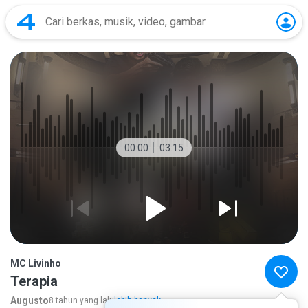
00:00
03:15
MC Livinho
Terapia
Augusto
8 tahun yang lalu
lebih banyak...