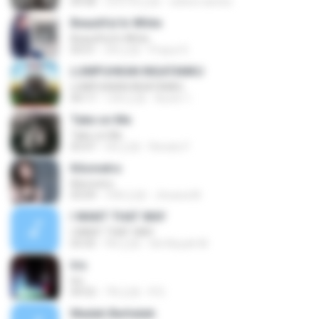
04:58
大约1年之前
celene santos
Beautiful In White
Beautiful In White
03:51
2年之前
Prayut S.
LUMPUHKAN INGATANKU
LUMPUHKAN INGATANKU
04:17
12年之前
Aureri 1.
Take on Me
Take on Me
03:47
5年之前
Renato F.
Kilometro
Kilometro
03:09
10年之前
Jhoana M.
I WANT THAT WAY
I WANT THAT WAY
03:35
9年之前
Siti Aisyah M.
Iris
Iris
04:52
7年之前
R D.
Madah Berhelah