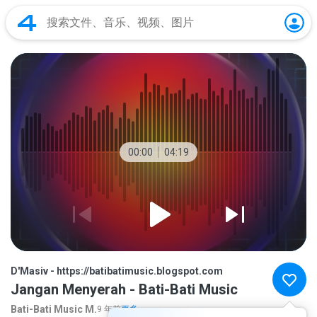
00:00
04:19
D'Masiv - https://batibatimusic.blogspot.com
Jangan Menyerah - Bati-Bati Music
Bati-Bati Music M.
9 年前
更多...