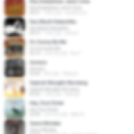
Kita Ditakdirkan Jatuh Cinta
Kita Ditakdirkan Jatuh Cinta
04:51
14年之前
izzuhimura
Kau Masih Kekasihku
Kau Masih Kekasihku
04:37
12年之前
anna S.
It's Gonna Be Me
It's Gonna Be Me
03:14
大约1年之前
Nur F.
Asmara
Asmara
04:26
4年之前
Gilang S.
Sejarah Mungkin Berulang
Sejarah Mungkin Berulang
05:22
10年之前
Baihaqi
Hey, Soul Sister
Hey, Soul Sister
03:34
大约1年之前
Mike A.
Same Mistake
Same Mistake