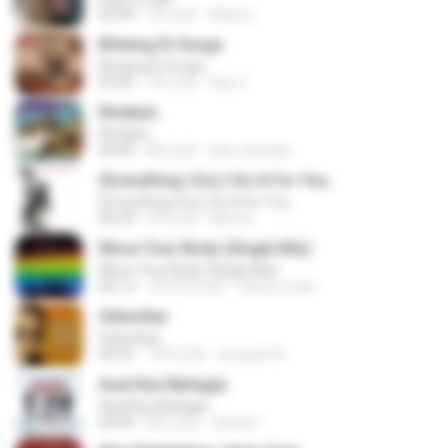
03:44
2年之前
Maira L.
Bintang Di Surga
Bintang Di Surga
05:00
7年之前
Sep Z.
Rindiani
Rindiani
04:40
8年之前
joko rahardjo
(Everything I Do) I Do It For You
(Everything I Do) I Do It For You
06:34
2年之前
Maira L.
Move Your Body (Single Mix)
Move Your Body (Single Mix)
04:12
大约1年之前
cleiton maia
Selumbar
Selumbar
04:55
10年之前
anugrah N.
Asal Kau Bahagia
Asal Kau Bahagia
04:04
8年之前
James I.