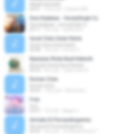
Madah Berhelah
04:41
15年之前
Iriduan1208
Desi Kalakaar - HoneySingh.Co
Desi Kalakaar - HoneySingh.Co
04:17
9年之前
aadithya B.
Surat Cinta Untuk Starla
Surat Cinta Untuk Starla
05:08
7年之前
Firman S.
Nyanyian Rindu Buat Kekasih
Nyanyian Rindu Buat Kekasih
06:23
4年之前
Zulkernaim N.
Roman Cinta
Roman Cinta
04:03
10年之前
Riefarsha I.
Free
Free
03:07
7月之前
Magno L.
Airmata Di Persandinganmu
Airmata Di Persandinganmu
04:09
2年之前
Tominandi putra T.