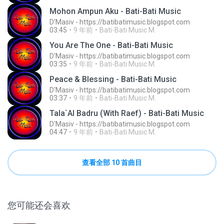
Mohon Ampun Aku - Bati-Bati Music
D'Masiv - https://batibatimusic.blogspot.com
03:45
9 年前
Bati-Bati Music M.
You Are The One - Bati-Bati Music
D'Masiv - https://batibatimusic.blogspot.com
03:35
9 年前
Bati-Bati Music M.
Peace & Blessing - Bati-Bati Music
D'Masiv - https://batibatimusic.blogspot.com
03:37
9 年前
Bati-Bati Music M.
Tala`Al Badru (With Raef) - Bati-Bati Music
D'Masiv - https://batibatimusic.blogspot.com
04:47
9 年前
Bati-Bati Music M.
查看全部 10 首曲目
您可能还会喜欢