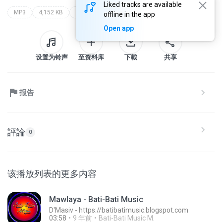
Liked tracks are available
MP3
4,152 KB
Pop
d`masiv with raef (bati-bati music)
d'masiv - https://batibatimusic.blogspot.com
offline in the app
Open app
设置为铃声
至资料库
下載
共享
报告
評論
0
该播放列表的更多内容
Mawlaya - Bati-Bati Music
D'Masiv - https://batibatimusic.blogspot.com
03:58
9 年前
Bati-Bati Music M.