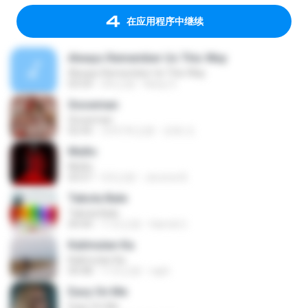
在应用程序中继续
Always Remember Us This Way
Always Remember Us This Way
03:54
2年之前
Noisy S.
Snowman
Snowman
02:45
大约1年之前
은혜 조.
Multo
Multo
03:57
5月之前
Jerome B.
Tabola Bale
Tabola Bale
04:44
11月之前
Hamdi U.
Kalimutan Ka
Kalimutan Ka
04:48
11月之前
raph
Easy On Me
Easy On Me