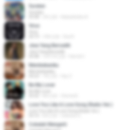
Suratan
Suratan
05:08
2年之前
Kalasahanku 8.
Virus
Virus
04:19
10年之前
Dea R.
Jiwa Yang Bersedih
Jiwa Yang Bersedih
04:48
大约1年之前
Hamdi U.
Membebaniku
Membebaniku
04:23
7年之前
Sep Z.
Be My Lover
Be My Lover
03:32
8年之前
Chenta B.
Love You Like A Love Song (Radio Ver.)
Love You Like A Love Song (Radio Ver.)
03:10
8月之前
Celestes G.
Cobalah Mengerti