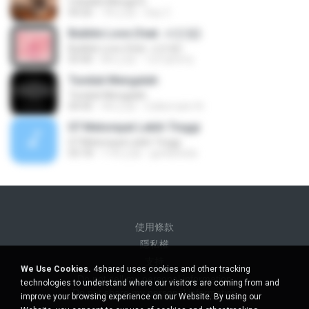
Cobalah Mengerti
04:26
7年之前
Sep Z.
Bubble Love (feat. 서인영)
Bubble Love (feat. 서인영)
03:40
8年之前
123 qwerty
Tunduk Mengalah
Tunduk Mengalah
04:45
4年之前
Zulkernaim N.
07 Melompat Lebih Tinggi
07 Melompat Lebih Tinggi
03:18
11年之前
genksheila
使用條款
隱私權
支持
We Use Cookies.
4shared uses cookies and other tracking
Do not sell my personal information
technologies to understand where our visitors are coming from and
Do not share my personal information
improve your browsing experience on our Website. By using our