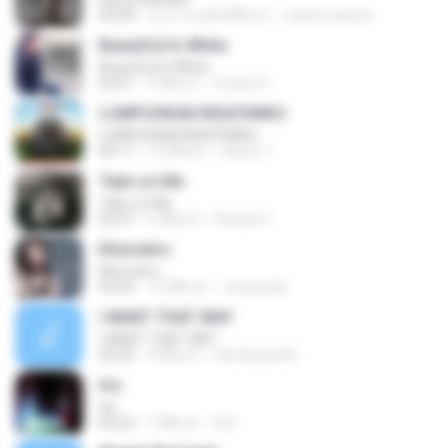
04:58
ประมาณหนึ่งปีที่แล้ว
celene santos
Beautiful In White
Beautiful In White
03:51
2 ปีที่แล้ว
Prayut S.
LUMPUHKAN INGATANKU
LUMPUHKAN INGATANKU
04:17
12 ปีที่แล้ว
Aureri 1.
Take on Me
Take on Me
03:47
5 ปีที่แล้ว
Renato F.
Kilometro
Kilometro
03:09
10 ปีที่แล้ว
Jhoana M.
I WANT THAT WAY
I WANT THAT WAY
03:35
9 ปีที่แล้ว
Siti Aisyah M.
Iris
Iris
04:52
7 ปีที่แล้ว
R D.