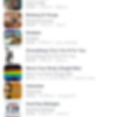
Easy On Me
03:44
2 ปีที่แล้ว
Maira L.
Bintang Di Surga
Bintang Di Surga
05:00
7 ปีที่แล้ว
Sep Z.
Rindiani
Rindiani
04:40
8 ปีที่แล้ว
joko rahardjo
(Everything I Do) I Do It For You
(Everything I Do) I Do It For You
06:34
2 ปีที่แล้ว
Maira L.
Move Your Body (Single Mix)
Move Your Body (Single Mix)
04:12
ประมาณหนึ่งปีที่แล้ว
cleiton maia
Selumbar
Selumbar
04:55
10 ปีที่แล้ว
anugrah N.
Asal Kau Bahagia
Asal Kau Bahagia
04:04
8 ปีที่แล้ว
James I.