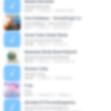
Madah Berhelah
Madah Berhelah
04:41
15 ปีที่แล้ว
Iriduan1208
Desi Kalakaar - HoneySingh.Co
Desi Kalakaar - HoneySingh.Co
04:17
9 ปีที่แล้ว
aadithya B.
Surat Cinta Untuk Starla
Surat Cinta Untuk Starla
05:08
7 ปีที่แล้ว
Firman S.
Nyanyian Rindu Buat Kekasih
Nyanyian Rindu Buat Kekasih
06:23
4 ปีที่แล้ว
Zulkernaim N.
Roman Cinta
Roman Cinta
04:03
10 ปีที่แล้ว
Riefarsha I.
Free
Free
03:07
7 เดือนที่แล้ว
Magno L.
Airmata Di Persandinganmu
Airmata Di Persandinganmu