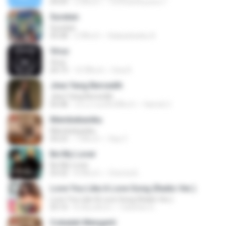
04:09
2 ปีที่แล้ว
Tominandi putra T.
Suratan
Suratan
05:08
2 ปีที่แล้ว
Kalasahanku 8.
Virus
Virus
04:19
10 ปีที่แล้ว
Dea R.
Jiwa Yang Bersedih
Jiwa Yang Bersedih
04:48
ประมาณหนึ่งปีที่แล้ว
Hamdi U.
Membebaniku
Membebaniku
04:23
7 ปีที่แล้ว
Sep Z.
Be My Lover
Be My Lover
03:32
8 ปีที่แล้ว
Chenta B.
Love You Like A Love Song (Radio Ver.)
Love You Like A Love Song (Radio Ver.)
03:10
8 เดือนที่แล้ว
Celestes G.
Cobalah Mengerti