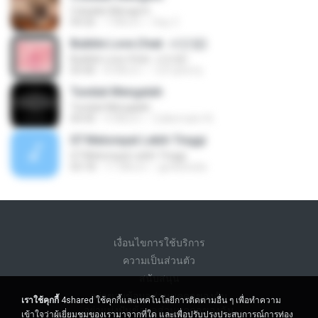
Cobalah Mengerti
04:26
7 ปีที่แล้ว
Sep Z.
Bubble Love (feat. 서인영)
Bubble Love (feat. 서인영)
03:40
8 ปีที่แล้ว
123 qwerty
Tunduk Mengalah
Tunduk Mengalah
04:45
4 ปีที่แล้ว
Zulkernaim N.
07 Melompat Lebih Tinggi
07 Melompat Lebih Tinggi
03:18
11 ปีที่แล้ว
genksheila
เงื่อนไขการใช้บริการ
ความเป็นส่วนตัว
สนับสนุน
อย่าขายข้อมูลส่วนบุคคลของฉัน
เราใช้คุกกี้
4shared ใช้คุกกี้และเทคโนโลยีการติดตามอื่น ๆ เพื่อทำความ
อย่าแบ่งปันข้อมูลส่วนบุคคลของฉัน
เข้าใจว่าผู้เยี่ยมชมของเรามาจากที่ใด และเพื่อปรับปรุงประสบการณ์การท่อง