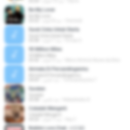
faiz A.
منذ 10 أعوام
03:24
Be My Lover
Be My Lover
Chenta B.
منذ 8 أعوام
03:32
Surat Cinta Untuk Starla
Surat Cinta Untuk Starla
Firman S.
منذ 7 أعوام
05:08
93 Million Miles
93 Million Miles
Marco Antonio Nunes da Silva
منذ 3 أعوام
03:36
Airmata Di Persandinganmu
Airmata Di Persandinganmu
Tominandi putra T.
منذ عامين
04:09
Suratan
Suratan
Kalasahanku 8.
منذ عامين
05:08
Cobalah Mengerti
Cobalah Mengerti
Sep Z.
منذ 7 أعوام
04:26
Bubble Love (feat. 서인영)