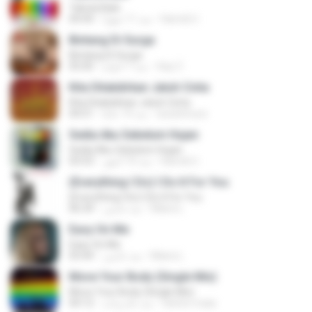
Tabola Bale
Hamdi U.
منذ 11 شهرًا
04:44
Bintang Di Surga
Bintang Di Surga
Sep Z.
منذ 7 أعوام
05:00
Kita Ditakdirkan Jatuh Cinta
Kita Ditakdirkan Jatuh Cinta
izzuhimura
منذ 14 عامًا
04:51
Sedia Aku Sebelum Hujan
Sedia Aku Sebelum Hujan
Hamdi U.
منذ 10 أشهر
03:53
(Everything I Do) I Do It For You
(Everything I Do) I Do It For You
Maira L.
منذ عامين
06:34
Easy On Me
Easy On Me
Maira L.
منذ عامين
03:44
Move Your Body (Single Mix)
Move Your Body (Single Mix)
cleiton maia
منذ عام واحد
04:12