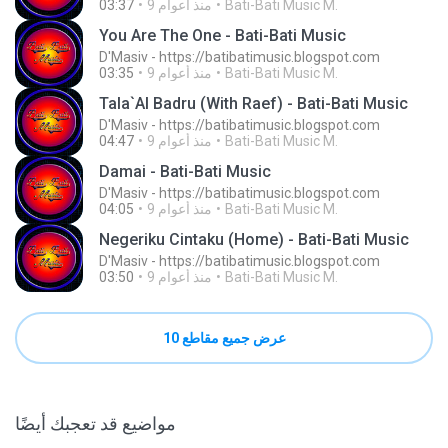
Bati-Bati Music M.
9 منذ أعوام
03:37
You Are The One - Bati-Bati Music
D'Masiv - https://batibatimusic.blogspot.com
Bati-Bati Music M.
9 منذ أعوام
03:35
Tala`Al Badru (With Raef) - Bati-Bati Music
D'Masiv - https://batibatimusic.blogspot.com
Bati-Bati Music M.
9 منذ أعوام
04:47
Damai - Bati-Bati Music
D'Masiv - https://batibatimusic.blogspot.com
Bati-Bati Music M.
9 منذ أعوام
04:05
Negeriku Cintaku (Home) - Bati-Bati Music
D'Masiv - https://batibatimusic.blogspot.com
Bati-Bati Music M.
9 منذ أعوام
03:50
عرض جميع مقاطع 10
مواضيع قد تعجبك أيضًا