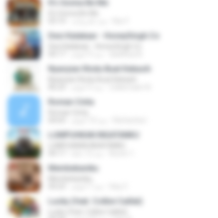
It's Gonna Be Me
It's Gonna Be Me
Nur F.
منذ عام واحد
03:14
Desi Kalakaar - HoneySingh.Co
Desi Kalakaar - HoneySingh.Co
aadithya B.
منذ 9 أعوام
04:17
Nyanyian Rindu Buat Kekasih
Nyanyian Rindu Buat Kekasih
Zulkernaim N.
منذ 3 أعوام
06:23
Roman Cinta
Roman Cinta
Riefarsha I.
منذ 10 أعوام
04:03
LUMPUHKAN INGATANKU
LUMPUHKAN INGATANKU
Aureri 1.
منذ 12 عامًا
04:17
Membebaniku
Membebaniku
Sep Z.
منذ 7 أعوام
04:23
Lucky (feat. Colbie Caillat)
Lucky (feat. Colbie Caillat)