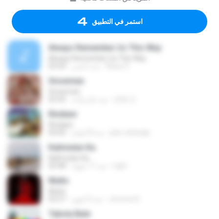
استمر في التطبيق
Always Remember Us This Way
Always Remember Us This Way
Noisy S.
منذ عامين
03:54
Snowman
Snowman
은혜 조.
منذ عام واحد
02:45
Rindiani
Rindiani
joko rahardjo
منذ 8 أعوام
04:40
Kalimutan Ka
Kalimutan Ka
raph
منذ 11 شهرًا
04:48
Multo
Multo
Jerome B.
منذ 5 أشهر
03:57
Tabola Bale