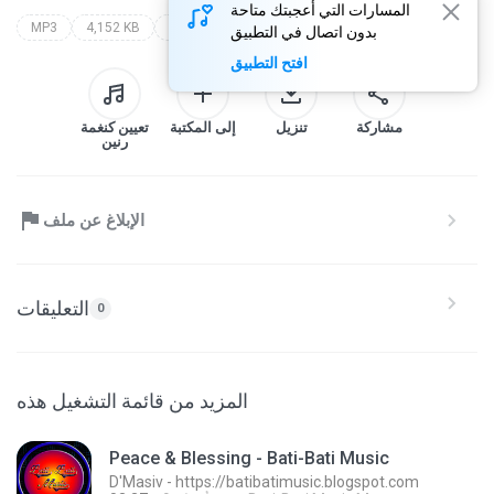
المسارات التي أعجبتك متاحة
MP3
4,152 KB
Pop
d`masiv with raef (bati-bati music)
d'masiv - https://batibatimusic.blogspot.com
بدون اتصال في التطبيق
افتح التطبيق
مشاركة
تنزيل
إلى المكتبة
تعيين كنغمة
رنين
الإبلاغ عن ملف
التعليقات
0
المزيد من قائمة التشغيل هذه
Peace & Blessing - Bati-Bati Music
D'Masiv - https://batibatimusic.blogspot.com