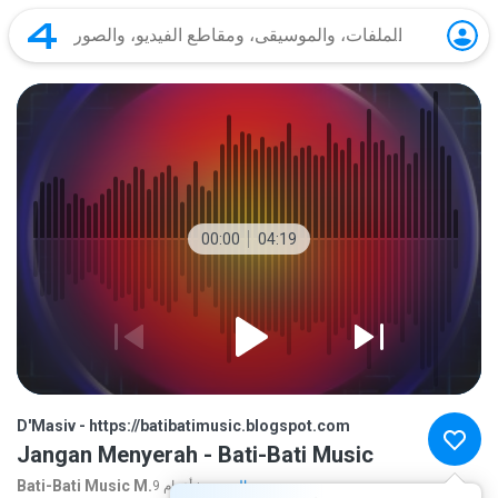
00:00
04:19
D'Masiv - https://batibatimusic.blogspot.com
Jangan Menyerah - Bati-Bati Music
Bati-Bati Music M.
المزيد...
9 منذ أعوام