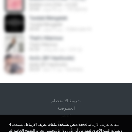
Bubble Love (feat. 서인영)
123 qwerty
منذ 8 أعوام
03:40
Tunduk Mengalah
Tunduk Mengalah
Zulkernaim N.
منذ 3 أعوام
04:45
That's Hilarious
That's Hilarious
근조 김.
منذ عام واحد
02:26
ตัดพ้อ (BY HanSooIn)
ตัดพ้อ (BY HanSooIn)
luechany
منذ 11 عامًا
04:24
شروط الاستخدام
الخصوصية
الدعم
لا تبيع معلوماتي الشخصية
نحن نستخدم ملفات تعريف الارتباط.
يستخدم 4shared ملفات تعريف الارتباط
لا تشارك معلوماتي الشخصية
وتقنيات التتبع الأخرى لفهم من أين يأتي زوارنا وتحسين تجربة التصفح الخاصة بك