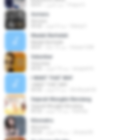
Prayut S.
منذ عامين
03:51
Asmara
Asmara
Gilang S.
منذ 4 أعوام
04:26
Madah Berhelah
Madah Berhelah
Iriduan1208
منذ 15 عامًا
04:41
Selumbar
Selumbar
anugrah N.
منذ 10 أعوام
04:55
I WANT THAT WAY
I WANT THAT WAY
Siti Aisyah M.
منذ 9 أعوام
03:35
Sejarah Mungkin Berulang
Sejarah Mungkin Berulang
Baihaqi
منذ 10 أعوام
05:22
Kilometro
Kilometro
Jhoana M.
منذ 10 أعوام
03:09