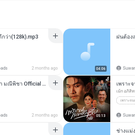
้าดีกว่า(128k).mp3
oads
2 months ago
Suwan
04:06
ฮักได้ก่อ WanMai x ลาร่า มณีพิชา Official MV.mp3
เพราะจน
เม้ก อภิสิทธ
เพราะจนเ
oads
2 months ago
Suwan
05:13
ช่างแม่