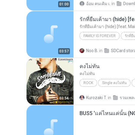
อ้อม คนเดิม เ.
in
Downl
01:00
รักที่ยืมเค้ามา (hide) [feat. Ma
FAMILY IS FOREVER
GAVIN.D
Noo B.
in
SDCard stor
03:57
คงไม่ทัน
คงไม่ทัน
ROCK
Single คงไม่ทัน
สงกรานต์ รังสรรค์
Kurozaki T.
in
รวมเพล
03:54