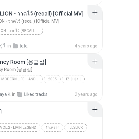
ON - วาดไว้ (recall) [Official MV]
- วาดไว้ (recall) [Official MV]
BOWKYLION - วาดไว้ (RECALL) [OFFICIAL MV]
BOWKYLION - วาดไว้ (recall) [Official MV]
์ ไ.
in
tata
4 years ago
ency Room [응급실]
cy Room [응급실]
IZI VOL.1 MODERN LIFE... AND... WITH IZI
2005
IZI [이지]
ncy Room [응급실]
aya K.
in
Liked tracks
2 years ago
ๆ
VOL.2 - LIVIN LEGEND
รักเหงาๆ
ILLSLICK