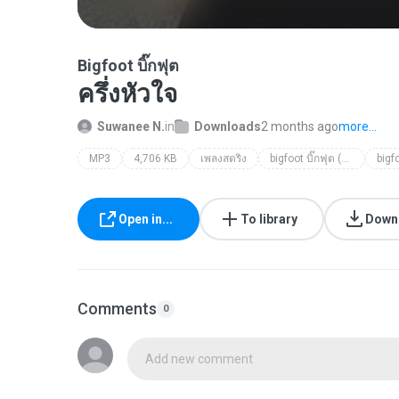
Bigfoot บิ๊กฟุต
ครึ่งหัวใจ
Suwanee N.
in
Downloads
2 months ago
more...
MP3
4,706 KB
เพลงสตริง
bigfoot บิ๊กฟุต (รวมมิตร)
bigfo
Open in...
To library
Down
Comments
0
Add new comment