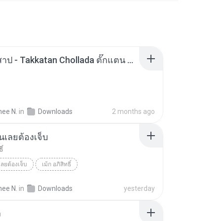
ฝนต้องสาป - Takkatan Chollada ตั๊กแตน ชลดา『OFFICIAL MV』.mp3
ee N.
in
Downloads
2 months ago
เลยต้องเจ็บ
ิ์
ลยต้องเจ็บ
เม้ก อภิสิทธิ์
ee N.
in
Downloads
yesterday
ง