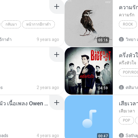
ความรั
ความรัก
กลับมา
หน้ากากอีกาดำ
ROCK
ความรัก
อีกาดำ
9 years ago
วิทยา เ
05:16
ครึ่งหัว
ครึ่งหัวใจ
POP/RO
BIGFOO
es
2 years ago
ศศิมาภ
04:59
AudioCutter_เธอมากับผัว เนื้อเพลง Owen เธอมากับผัว-ตัด.mp3
เสียเวล
เสียเวลา
POP
เสียเวลา
oads
4 years ago
Satha
00:47