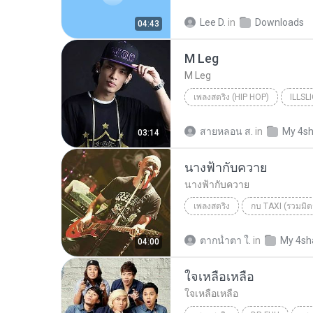
Lee D.
in
Downloads
04:43
M Leg
M Leg
เพลงสตริง (HIP HOP)
ILLSL
M Leg
ILLSLICK (อิลสลิก)
สายหลอน ส.
in
My 4s
03:14
นางฟ้ากับควาย
นางฟ้ากับควาย
เพลงสตริง
กบ TAXI (รวมมิต
นางฟ้ากับควาย
ตากน้ำตา ใ.
in
My 4sh
04:00
ใจเหลือเหลือ
ใจเหลือเหลือ