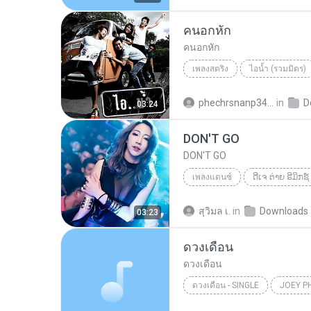
คนอกหัก
คนอกหัก
เพลงสตริง
ไอน้ำ (รวมมิตร)
ไอน้ำ
phechrsnanp345@gmail.com
in
D
03:24
DON'T GO
DON'T GO
เพลงแดนซ์
ດີເຈ ຕ່າຍ ຣີມິກຊ໌
DON'T GO
เพลงแดนซ์
สุวิมล เ.
in
Downloads
03:23
ดวงเดือน
ดวงเดือน
ดวงเดือน - SINGLE
JOEY P