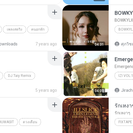
BOWKYLI
BOWKYLION 
เพลงสตริง
คนอกหัก
ownloads
7 years ago
ศุภวิชญ
04:31
Emerg
Emergen
DJ.Taiy Remix
Emerge
5 years ago
Jirach
04:00
รักเหงา
รักเหงาๆ
HUWASIT
ดวงเดือน
FIXTAPE 