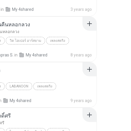
N (ลาบานูน)
เชือกวิเศษ
in
My 4shared
3 years ago
ในคืนหลอกลวง
คืนหลอกลวง
ง
วิด ไฮเปอร์ อาร์สยาม
เพลงสตริง
ร์
รักแท้ในคืนหลอกลวง
pras S.
in
My 4shared
8 years ago
า
ง
LABANOON
เพลงสตริง
N (ลาบานูน)
แฟนเก่า
n
My 4shared
9 years ago
ดิ์ศรี
ศรี