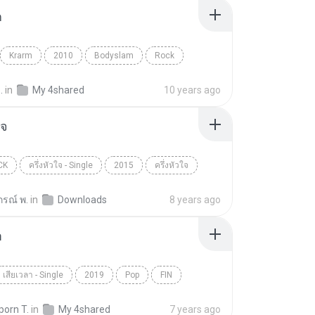
ก
Krarm
2010
Bodyslam
Rock
.
in
My 4shared
10 years ago
ใจ
CK
ครึ่งหัวใจ - Single
2015
ครึ่งหัวใจ
T
Pop/Rock
รณ์ พ.
in
Downloads
8 years ago
า
เสียเวลา - Single
2019
Pop
FIN
porn T.
in
My 4shared
7 years ago