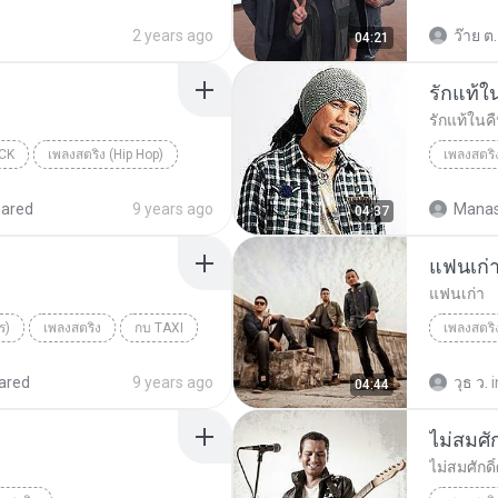
LABANOO
2 years ago
ว๊าย ต.
04:21
รักแท้
รักแท้ใน
ICK
เพลงสตริง (Hip Hop)
เพลงสตริ
วิด ไฮเปอ
hared
9 years ago
Manas
04:37
แฟนเก่
แฟนเก่า
ร)
เพลงสตริง
กบ TAXI
เพลงสตริ
LABANOO
ared
9 years ago
วุธ ว.
i
04:44
ไม่สมศัก
ไม่สมศักดิ์