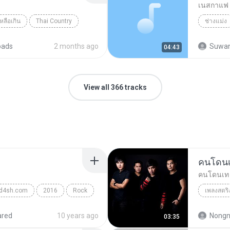
เนสกาแฟ 
เหลือเกิน
Thai Country
ช่างแม่ง
oads
2 months ago
Suwan
04:43
View all 366 tracks
คนโดนเ
คนโดนเท 
oad4sh.com
2016
Rock
เพลงสตริ
FLAME (
ared
10 years ago
Nongn
03:35