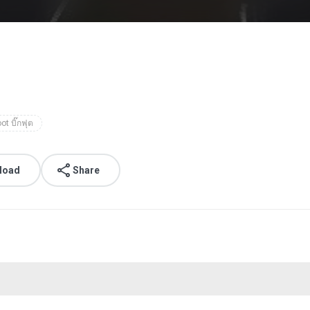
ot บิ๊กฟุต
load
Share