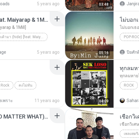
oads
5 years ago
Janjir
03:48
รักที่ยืมเค้ามา (hide) [feat. Maiyarap & 1Mill]
ไม่บอก
iyarap & 1Mill]
ไม่บอกเธ
รักที่ยืมเค้ามา (hide) [feat. Maiyarap & 1Mill]
POP-RO
Bedroom
age
5 years ago
ปิยศักดิ
05:16
ทุกลมห
ทุกลมหาย
Rock
คงไม่ทัน
ROCK
เสก โลโซ
งเพราะ
11 years ago
Sahar
04:09
BUS5 'แค่ไหนแค่นั้น (NO MATTER WHAT).mp3
เชือกวิ
เชือกวิเศษ
เพลงสตริ