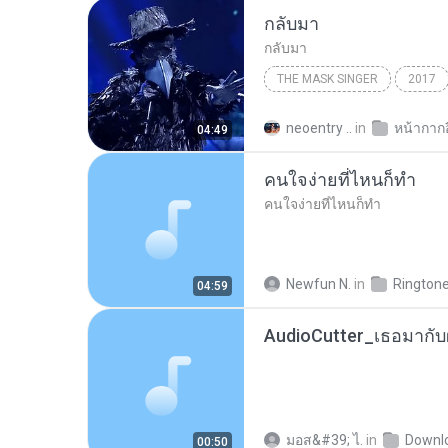
กลับมา
กลับมา
THE MASK SINGER
2017
neoentry ..
in
หน้ากาก
04:49
คนใจง่ายที่ไหนก็ทำ
คนใจง่ายที่ไหนก็ทำ
Newfun N.
in
Rington
04:59
มอส&#39; ไ.
in
Downl
00:50