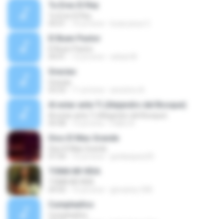
Tu Eres El Rey
Tu Eres El Rey
05:01
10 yıl önce
lucas jesus C.
El Buen Pastor
El Buen Pastor
04:41
12 yıl önce
sebas M.
Gracias
Gracias
03:33
11 yıl önce
anonimo A.
Al estar ante Ti (Alejandro del Bosque)
Al estar ante Ti (Alejandro del Bosque)
05:58
13 yıl önce
Pablo A.
Dios El Mas Grande
Dios El Mas Grande
07:34
15 yıl önce
gvelasquez25
TOMA MI VIDA
TOMA MI VIDA
04:50
15 yıl önce
giovanny-500
Cumpleaños
Cumpleaños