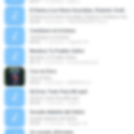
06:47
11 yıl önce
Dani G.
El Reina (con Rene González, Roberto Orellana e Isabelle)
El Reina (con Rene González, Roberto Orellana e Isabelle)
04:40
15 yıl önce
RADIOMANANTIALS I.
Cambiare mi tristeza
Cambiare mi tristeza
06:06
11 yıl önce
miguell_92
Bendice Tu Pueblo Señor
Bendice Tu Pueblo Señor
06:15
15 yıl önce
ernestocarlos22
Con mi Dios
Con mi Dios
04:03
13 yıl önce
MARCELO O.
02 Eres Todo Para Mi.mp3
02 Eres Todo Para Mi.mp3
05:56
11 yıl önce
rose S.
Gozate delante del Señor
Gozate delante del Señor
03:52
11 yıl önce
Raquel_ile
Un mundo diferente