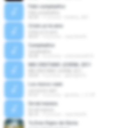
Feliz cumpleaños
Feliz cumpleaños
02:33
11 yıl önce
newboy_360
Cristo yo te amo
Cristo yo te amo
05:47
14 yıl önce
Juan Ariel B.
Cumpleaños
Cumpleaños
03:36
16 yıl önce
cristoviene2010
MIX CRISTIANO JUVENIL 2011
MIX CRISTIANO JUVENIL 2011
23:53
15 yıl önce
alberdj2010
Los muros caen
Los muros caen
01:57
14 yıl önce
gerardo_1_9_99
De tal manera
De tal manera
06:10
14 yıl önce
Juan Ariel B.
Tu Eres Digno de Gloria