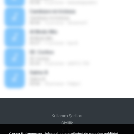
03:36
15 yıl önce
katiuskapaulino
Cambiare mi tristeza
Cambiare mi tristeza
06:06
12 yıl önce
showmet1
Al Modo Mio
Al Modo Mio
03:37
17 yıl önce
luis A.
03. Coritos
03. Coritos
02:25
13 yıl önce
stk412-150
Salmo 8
Salmo 8
04:06
18 yıl önce
Felipe I.
Kullanım Şartları
Gizlilik
Destek