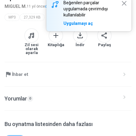
Beğenilen parçalar
MIGUEL M.
11 yıl önce
daha fazla...
uygulamada çevrimdışı
kullanılabilir
MP3
27,329 KB
Uygulamayı aç
Zil sesi
Kitaplığa
İndir
Paylaş
olarak
ayarla
İhbar et
Yorumlar
0
Bu oynatma listesinden daha fazlası