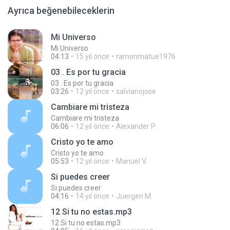
Ayrıca beğenebileceklerin
Mi Universo
Mi Universo
04:13
15 yıl önce
ramonmatue1976
03 . Es por tu gracia
03 . Es por tu gracia
03:26
12 yıl önce
salvianojose
Cambiare mi tristeza
Cambiare mi tristeza
06:06
12 yıl önce
Alexander P.
Cristo yo te amo
Cristo yo te amo
05:53
12 yıl önce
Manuel V.
Si puedes creer
Si puedes creer
04:16
14 yıl önce
Juergen M.
12 Si tu no estas.mp3
12 Si tu no estas.mp3