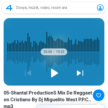
00:00
19:25
05-Shantal ProductionS Mix De Reggaet
on Cristiano By Dj Miguelito West P.P.C..
mp3