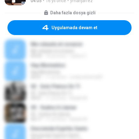
04:05
16 yıl önce
ymanjarrez
Daha fazla dosya gizli
Uygulamada devam et
Me robaste el corazon
Me robaste el corazon
09:43
10 yıl önce
Carlos C.
Hay Momentos
Hay Momentos
05:01
11 yıl önce
evelynchirinos81
02 . Solo Pienso En Ti
02 . Solo Pienso En Ti
04:01
11 yıl önce
Bolele M.
05 . Vuelve A Llamar
05 . Vuelve A Llamar
04:17
11 yıl önce
Bolele M.
Desciende Espíritu Santo
Desciende Espíritu Santo