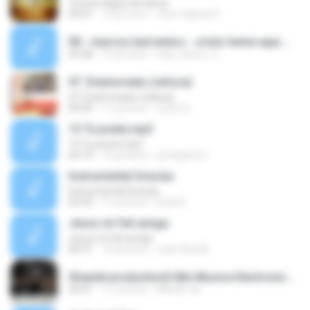
Tu Eres Digno de Gloria
05:01
14 yıl önce
Jhon Gabriel G.
00 - marcos barrientos - cristo heme aqui.mp3
05:38
15 yıl önce
only_cherry_2
07. Enamorada (Julissa)
07. Enamorada (Julissa)
04:25
11 yıl önce
omar Q.
13 Tu poeta.mp3
13 Tu poeta.mp3
04:19
16 yıl önce
ymanjarrez
Instrumental Gracias
Instrumental Gracias
03:33
11 yıl önce
Erick R.
Jesus mi fiel amigo
Jesus mi fiel amigo
06:51
14 yıl önce
Juan Ariel B.
Shantal productionS Mix Musica Electronica Cristiana De Grupo II By dj Miguelito West P.T.Y..mp3
24:41
11 yıl önce
MIGUEL M.