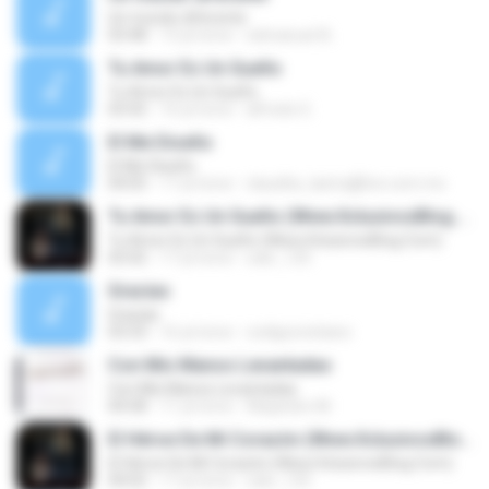
Un mundo diferente
03:48
13 yıl önce
edmanuel A.
Tu Amor Es Un Sueño
Tu Amor Es Un Sueño
03:42
16 yıl önce
alfredo G.
El Me Diseño
El Me Diseño
04:05
17 yıl önce
claudita_lastra@live.com.mx
Tu Amor Es Un Sueño (Www.XclusivosBlog.Com)
Tu Amor Es Un Sueño (Www.XclusivosBlog.Com)
03:42
17 yıl önce
oskr_125
Gracias
Gracias
03:33
16 yıl önce
codigocristiano
Con Mis Manos Levantadas
Con Mis Manos Levantadas
04:58
11 yıl önce
Alejandro M.
El Héroe De Mi Corazón (Www.XclusivosBlog.Com)
El Héroe De Mi Corazón (Www.XclusivosBlog.Com)
04:02
17 yıl önce
oskr_125