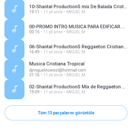
10-Shantal ProductionS mix De Balada Cristiana By Dj miguelito WesT (1).mp3
19:11
11 yıl önce
MIGUEL M.
00-PROMO INTRO MUSICA PARA EDIFICAR.mp3
00:15
11 yıl önce
MIGUEL M.
06-Shantal ProductionS Reggaeton Cristiano By Dj Miguelito WesT 507.mp3
16:49
11 yıl önce
MIGUEL M.
Musica Cristiana Tropical
djmiguelitowest@hotmail.com
31:16
11 yıl önce
MIGUEL M.
02-Shantal ProductionS Mix de Reggaeton Cristiano Mixeado by Dj Miguelito West P.R.T..mp3
19:09
11 yıl önce
MIGUEL M.
Tüm 13 parçalarını görüntüle