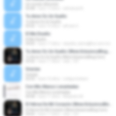
Un mundo diferente
03:48
hace 13 años
edmanuel A.
Tu Amor Es Un Sueño
Tu Amor Es Un Sueño
03:42
hace 16 años
alfredo G.
El Me Diseño
El Me Diseño
04:05
hace 17 años
claudita_lastra@live.com.mx
Tu Amor Es Un Sueño (Www.XclusivosBlog.Com)
Tu Amor Es Un Sueño (Www.XclusivosBlog.Com)
03:42
hace 17 años
oskr_125
Gracias
Gracias
03:33
hace 16 años
codigocristiano
Con Mis Manos Levantadas
Con Mis Manos Levantadas
04:58
hace 11 años
Alejandro M.
El Héroe De Mi Corazón (Www.XclusivosBlog.Com)
El Héroe De Mi Corazón (Www.XclusivosBlog.Com)
04:02
hace 17 años
oskr_125