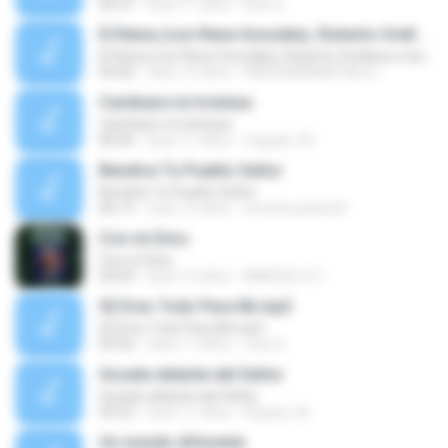
06:47
hace 11 años
Dani G.
El Reina (con Rene González, Roberto Orellana e Isabelle)
El Reina (con Rene González, Roberto Orellana e Isabelle)
04:40
hace 15 años
RADIOMANANTIALS I.
Cambiare mi tristeza
Cambiare mi tristeza
06:06
hace 11 años
miguell_92
Bendice Tu Pueblo Señor
Bendice Tu Pueblo Señor
06:15
hace 15 años
ernestocarlos22
Con mi Dios
Con mi Dios
04:03
hace 13 años
MARCELO O.
02 Eres Todo Para Mi.mp3
02 Eres Todo Para Mi.mp3
05:56
hace 11 años
rose S.
Gozate delante del Señor
Gozate delante del Señor
03:52
hace 11 años
Raquel_ile
Un mundo diferente