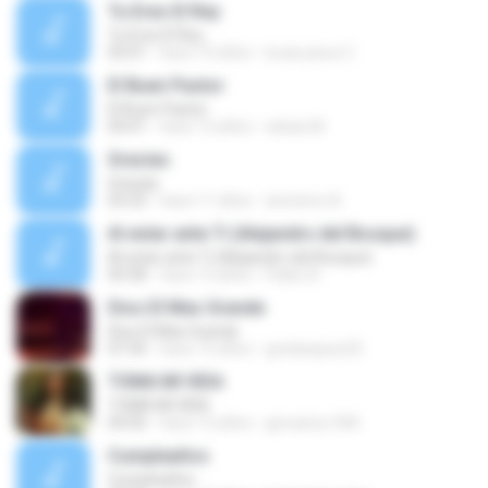
Tu Eres El Rey
Tu Eres El Rey
05:01
hace 10 años
lucas jesus C.
El Buen Pastor
El Buen Pastor
04:41
hace 12 años
sebas M.
Gracias
Gracias
03:33
hace 11 años
anonimo A.
Al estar ante Ti (Alejandro del Bosque)
Al estar ante Ti (Alejandro del Bosque)
05:58
hace 13 años
Pablo A.
Dios El Mas Grande
Dios El Mas Grande
07:34
hace 15 años
gvelasquez25
TOMA MI VIDA
TOMA MI VIDA
04:50
hace 15 años
giovanny-500
Cumpleaños
Cumpleaños