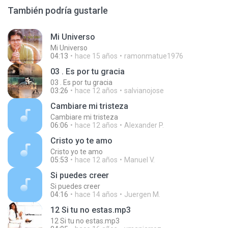
También podría gustarle
Mi Universo
Mi Universo
04:13
hace 15 años
ramonmatue1976
03 . Es por tu gracia
03 . Es por tu gracia
03:26
hace 12 años
salvianojose
Cambiare mi tristeza
Cambiare mi tristeza
06:06
hace 12 años
Alexander P.
Cristo yo te amo
Cristo yo te amo
05:53
hace 12 años
Manuel V.
Si puedes creer
Si puedes creer
04:16
hace 14 años
Juergen M.
12 Si tu no estas.mp3
12 Si tu no estas.mp3