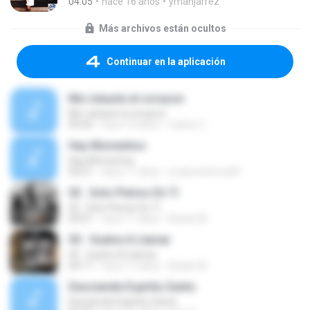
04:05
hace 16 años
ymanjarrez
Más archivos están ocultos
Continuar en la aplicación
Me robaste el corazon
Me robaste el corazon
09:43
hace 10 años
Carlos C.
Hay Momentos
Hay Momentos
05:01
hace 11 años
evelynchirinos81
02 . Solo Pienso En Ti
02 . Solo Pienso En Ti
04:01
hace 11 años
Bolele M.
05 . Vuelve A Llamar
05 . Vuelve A Llamar
04:17
hace 11 años
Bolele M.
Desciende Espíritu Santo
Desciende Espíritu Santo