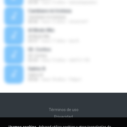
03:36
hace 15 años
katiuskapaulino
Cambiare mi tristeza
Cambiare mi tristeza
06:06
hace 12 años
showmet1
Al Modo Mio
Al Modo Mio
03:37
hace 17 años
luis A.
03. Coritos
03. Coritos
02:25
hace 13 años
stk412-150
Salmo 8
Salmo 8
04:06
hace 18 años
Felipe I.
Términos de uso
Privacidad
Asistencia