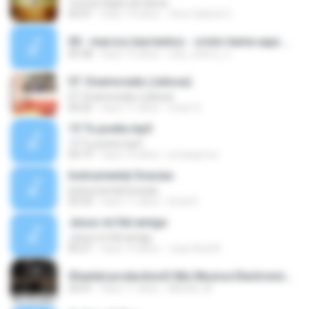
Tu Eres Digno de Gloria
05:01
hace 14 años
Jhon Gabriel G.
00 - marcos barrientos - cristo heme aqui.mp3
05:38
hace 15 años
only_cherry_2
07. Enamorada (Julissa)
07. Enamorada (Julissa)
04:25
hace 11 años
omar Q.
13 Tu poeta.mp3
13 Tu poeta.mp3
04:19
hace 16 años
ymanjarrez
Instrumental Gracias
Instrumental Gracias
03:33
hace 11 años
Erick R.
Jesus mi fiel amigo
Jesus mi fiel amigo
06:51
hace 14 años
Juan Ariel B.
Shantal productionS Mix Musica Electronica Cristiana De Grupo II By dj Miguelito West P.T.Y..mp3
24:41
hace 11 años
MIGUEL M.