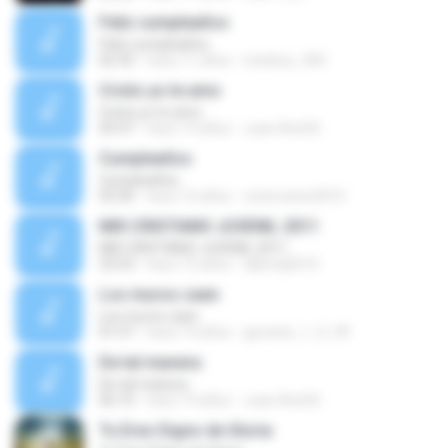
Feliz cumpleaños
Feliz cumpleaños
02:33
hace 11 años
newboy_360
Cristo yo te amo
Cristo yo te amo
05:47
hace 14 años
Juan Ariel B.
Cumpleaños
Cumpleaños
03:36
hace 16 años
cristoviene2010
MIX CRISTIANO JUVENIL 2011
MIX CRISTIANO JUVENIL 2011
23:53
hace 15 años
alberdj2010
Los muros caen
Los muros caen
01:57
hace 14 años
gerardo_1_9_99
De tal manera
De tal manera
06:10
hace 14 años
Juan Ariel B.
Tu Eres Digno de Gloria