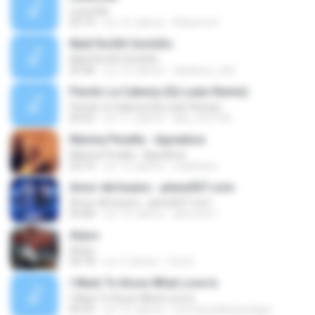
Luna Dile
03:19
vor 15 Jahren
Roberto R.
MaX RoOtS SoUnDs
MaX RoOtS SoUnDs
03:58
vor 12 Jahren
laisalves_mkt
Pierdo La Cabeza (Dj Luian Remix)
Pierdo La Cabeza (Dj Luian Remix)
05:02
vor 11 Jahren
alex_007144
Marina Peralta - Agradece
Marina Peralta - Agradece
03:19
vor 12 Jahren
s3adriano
Amor del bueno - plena507.com
Amor del bueno - plena507.com
04:08
vor 14 Jahren
alexmen1
Anjos
Anjos
04:18
vor 3 Jahren
Cris B.
I Want To Know What Love Is
I Want To Know What Love Is
04:35
vor 16 Jahren
emmanuelkanyesigye