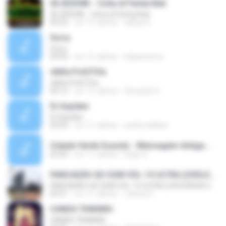
SEJEDEWE - Cinta di Pantai Bali
SEJEDEWE - Cinta di Pantai Bali
05:22
vor 12 Jahren
aditya S.
Sorry
Sorry
04:05
vor 12 Jahren
hajiazeisme
vIbRa PoSiTiVa
vIbRa PoSiTiVa
04:15
vor 12 Jahren
Gerardini G.
Di Sayidan
Di Sayidan
03:55
vor 11 Jahren
andre.habibie
Cidade Verde Sounds - Mensagem Antiga.mp3
03:44
vor 11 Jahren
Hugo G.
PANCADÃO GD SOM VOL-15 ULTRA ((VIOLENCIA SONORA GT PRODUCOES HD-192K 2016))
PANCADÃO GD SOM VOL-15 ULTRA ((VIOLENCIA SONORA GT PRODUCOES HD-192K 2016))
03:51
vor 11 Jahren
James S.
CANDA TAWAMU
CANDA TAWAMU