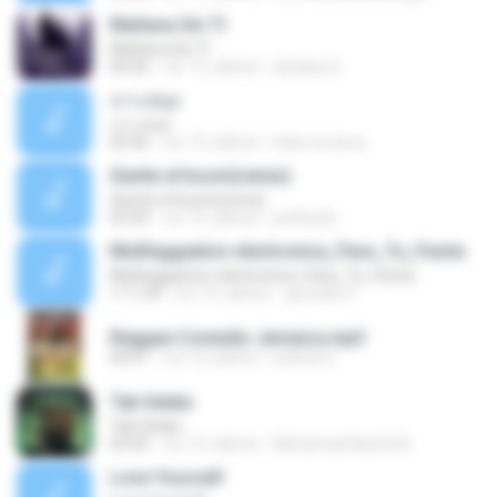
Mañana Sin TI
Mañana Sin TI
04:26
vor 15 Jahren
dj blass D.
เกาะสมุย
เกาะสมุย
05:46
vor 12 Jahren
kuku-loveyou
Siente el boom(remix)
Siente el boom(remix)
03:39
vor 16 Jahren
pethizz0
MixReggaeton-electronica_Para_Tu_Fiesta
MixReggaeton-electronica_Para_Tu_Fiesta
1:11:29
vor 15 Jahren
gonzalo V.
Reggae Conexão Jamaica.mp3
04:01
vor 12 Jahren
patrick G.
Tak Selalu
Tak Selalu
03:45
vor 12 Jahren
Mohamad Naufal A.
Love Yourself