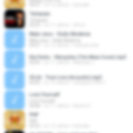
Bilang I Love You
03:57
vor 12 Jahren
be2cafin
Tertanam
Tertanam
03:25
vor 11 Jahren
affa S.
Mato seco - Visão Moderna
Mato seco - Visão Moderna
04:27
vor 15 Jahren
matosecofan
Ela Partiu - Vibrações (Tim Maia Cover).mp3
02:05
vor 11 Jahren
Machado J.
SOJA - True Love (Acoustic).mp3
04:30
vor 12 Jahren
welington199011
Love Yourself
Love Yourself
04:08
vor 11 Jahren
Ramiro S.
PHP
PHP
03:22
vor 12 Jahren
be2cafin