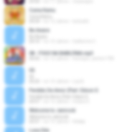
03:56
vor 11 Jahren
Zeylavigne
Cuma Kamu
Cuma Kamu
04:34
vor 12 Jahren
be2cafin
Be Aware
Be Aware
04:10
vor 15 Jahren
Guilherme C.
08 - FOGO NA BABILÔNIA.mp3
06:02
vor 12 Jahren
henrique_santos1758
05
05
05:25
vor 15 Jahren
Luis B.
Perdido De Amor (Part. Edson G
Perdido De Amor (Part. Edson G
03:57
vor 12 Jahren
viviane D.
Welcome to Jamrock
Welcome to Jamrock
03:31
vor 15 Jahren
Helakjr
Luna Dile