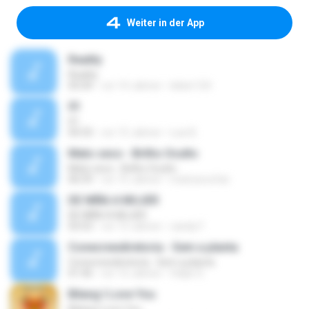
Weiter in der App
Reality
Reality
05:04
vor 14 Jahren
leiber124
01
01
04:33
vor 15 Jahren
Luis B.
Mato seco - Brilho Oculto
Mato seco - Brilho Oculto
06:59
vor 15 Jahren
matosecofan
DE NIÑA A MUJER
DE NIÑA A MUJER
03:53
vor 13 Jahren
candy F.
Conecrewdiretoria - Sem a planta
Conecrewdiretoria - Sem a planta
01:46
vor 12 Jahren
felipe S.
Bilang I Love You