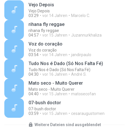
Vejo Depois
Vejo Depois
03:29
vor 14 Jahren
Marcelo C.
rihana fly reggae
rihana fly reggae
04:57
vor 15 Jahren
Juzannurkhaliza
Voz do coração
Voz do coração
03:54
vor 14 Jahren
jandirpaulo
Tudo Nos é Dado (Só Nos Falta Fé)
Tudo Nos é Dado (Só Nos Falta Fé)
04:30
vor 16 Jahren
André S.
Mato seco - Muito Querer
Mato seco - Muito Querer
04:40
vor 15 Jahren
matosecofan
07-bush doctor
07-bush doctor
03:59
vor 15 Jahren
cesaraugustomen
Weitere Dateien sind ausgeblendet