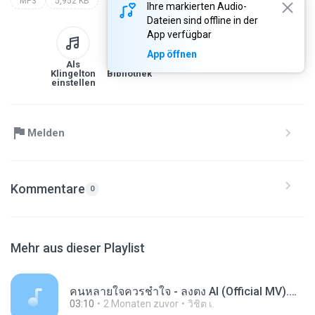
MP3
5,952 KB
Ihre markierten Audio-
Dateien sind offline in der
App verfügbar
App öffnen
Als
Zur
Herunterladen
Link
Klingelton
Bibliothek
einstellen
Melden
Kommentare
0
Mehr aus dieser Playlist
คนหลายใจควรชำใจ - ลงตง AI (Official MV).mp3
03:10
2 Monaten zuvor
วิชิต เ.