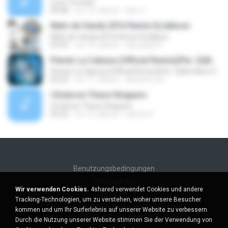
Love Yourself
04:08
vor 10 Jahren
Davi J.
Melo de Vanda 2016 Remix Dj Iallison
Melo de Vanda 2016 Remix Dj Iallison
03:42
vor 10 Jahren
são paulo P.
Pierdo La Cabeza (Official Remix)(Pte. 2)(By Nano De La Geezy & CarloSway)(Prod.By Dj Luian, Dj Urba & Rome) (By Edupboy)
Pierdo La Cabeza (Official Remix)(Pte. 2)(By Nano De La Geezy & CarloSway)(Prod.By Dj Luian, Dj Urba & Rome) (By Edupboy)
04:22
vor 11 Jahren
davinchi_he
I Endorse These Strippers
I Endorse These Strippers
04:22
vor 13 Jahren
samire F.
Benutzungsbedingungen
Privatsphäre
Wir verwenden Cookies.
4shared verwendet Cookies und andere
Support
Tracking-Technologien, um zu verstehen, woher unsere Besucher
Meine persönlichen Daten nicht verkaufen
kommen und um Ihr Surferlebnis auf unserer Website zu verbessern.
Meine persönlichen Daten nicht weitergeben
Durch die Nutzung unserer Website stimmen Sie der Verwendung von