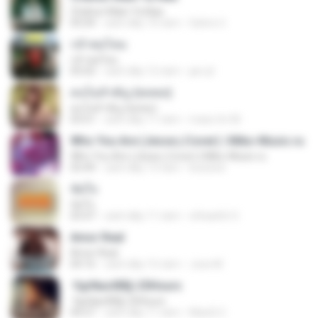
Chahun Main Ya Naa
05:04
cách đây 10 năm
Satrio U.
กล้าพอไหม
กล้าพอไหม
05:02
cách đây 12 năm
jan-jit
คนไม่สำคัญ (พลพล)
คนไม่สำคัญ (พลพล)
03:51
cách đây 11 năm
mass.tm M.
Who You Are (Jesse j Cover) | Miko-Music.ru
Who You Are (Jesse j Cover) | Miko-Music.ru
03:49
cách đây 13 năm
koizeed
ขัดใจ
ขัดใจ
03:47
cách đây 11 năm
ohhaehh O.
Amor Real
Amor Real
04:16
cách đây 15 năm
Jose M.
·УдґйаѕХВ§-25Hours
·УдґйаѕХВ§-25Hours
04:27
cách đây 11 năm
MaxGi C.