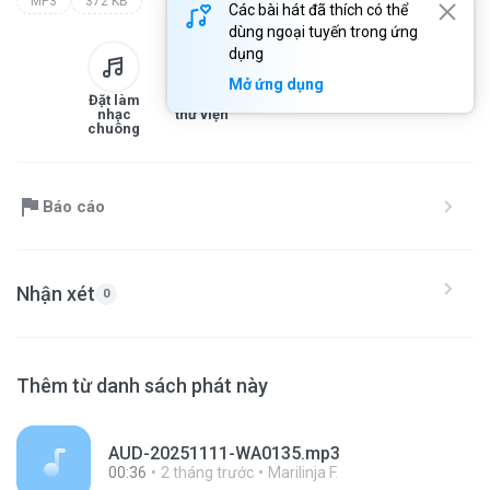
MP3
372 KB
Các bài hát đã thích có thể
dùng ngoại tuyến trong ứng
dụng
Mở ứng dụng
Đặt làm
Thêm vào
Tải xuống
Chia sẻ
nhạc
thư viện
chuông
Báo cáo
Nhận xét
0
Thêm từ danh sách phát này
AUD-20251111-WA0135.mp3
00:36
2 tháng trước
Marilinja F.