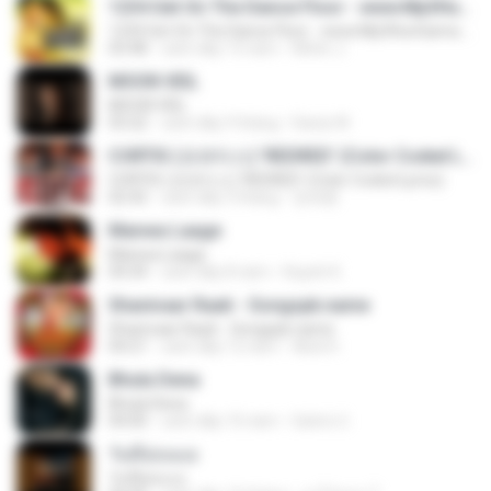
1234 Get On The Dance Floor - www.Mp3HunGama.IN
1234 Get On The Dance Floor - www.Mp3HunGama.IN
03:48
cách đây 13 năm
Nithin J.
MOON VEIL
MOON VEIL
03:22
cách đây 9 tháng
Dania W.
CORTIS (코르티스) 'REDRED' (Color Coded Lyrics)
CORTIS (코르티스) 'REDRED' (Color Coded Lyrics)
02:42
cách đây 3 tháng
정예환
Manwa Laage
Manwa Laage
04:34
cách đây 8 năm
Kopeh K.
Shanivaar Raati - Songspk.name
Shanivaar Raati - Songspk.name
04:21
cách đây 12 năm
Abid H.
Bhula Dena
Bhula Dena
04:00
cách đây 10 năm
Satrio U.
วันที่อ่อนแอ
วันที่อ่อนแอ