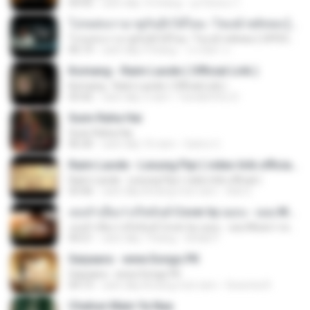
04:45
cách đây 10 tháng
ลูกไม้หล่น ไ.
โปรดส่งเรามาคู่กันอีกได้ไหม -โชเล่ย์ ชคัทพล [ OFFICIAL MV ]
โปรดส่งเรามาคู่กันอีกได้ไหม -โชเล่ย์ ชคัทพล [ OFFICIAL MV ]
06:19
cách đây 9 tháng
วรรณิศา ก.
Komang - Raim Laode ( Official Lirik )
Komang - Raim Laode ( Official Lirik )
03:42
cách đây 3 năm
Fare&#39;z D.
Sunn Raha Hai
Sunn Raha Hai
06:30
cách đây 10 năm
Satrio U.
Raim Laode - Lesung Pipi ( video lirik official )
Raim Laode - Lesung Pipi ( video lirik official )
03:46
cách đây khoảng một năm
Adii S.
เธอลำเอียง I อริสมันต์ Cover by ฌอน - ฌฌ Music I เพลงยุค 90 I Rock Cover
เธอลำเอียง I อริสมันต์ Cover by ฌอน - ฌฌ Music I เพลงยุค 90 I Rock Cover
04:21
cách đây 7 tháng
Sirilak P.
Saiyaara - www.Songs.PK
Saiyaara - www.Songs.PK
04:13
cách đây khoảng một năm
Dewinta R.
Chahun Main Ya Naa