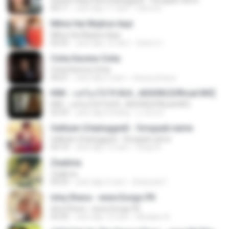
Sawan Aaya Hai (Unplugged) - Songspk.name
04:11
cách đây 11 năm
Sarra A.
Milne Hai Mujhse Aayi
Milne Hai Mujhse Aayi
04:55
cách đây 10 năm
Satrio U.
Cinta Karena Cinta
Cinta Karena Cinta
04:01
cách đây 6 năm
shaza johana
KRK - แค่ร้องไห้ Ft.N/A , AISXXN [Official MV]
KRK - แค่ร้องไห้ Ft.N/A , AISXXN [Official MV]
03:59
cách đây 8 tháng
นวมินทร์
Galliyan (Unplugged) - Songspk.name
Galliyan (Unplugged) - Songspk.name
04:14
cách đây 12 năm
swap N.
Zaalima
Zaalima
04:59
cách đây 5 năm
Shahzeb F.
Ishq Shava - www.Songs.PK
Ishq Shava - www.Songs.PK
04:32
cách đây 12 năm
Mudasir A.