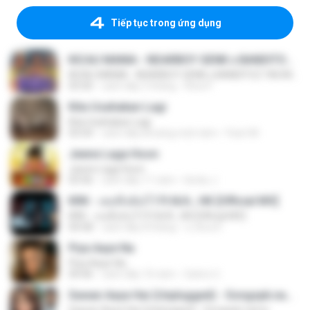
Tiếp tục trong ứng dụng
KICAU MANIA - NDARBOY GENK x BANDITOZ YAOW 86 (OFFICIAL LYRIC VIDEO) GAS POL NDANGAK
KICAU MANIA - NDARBOY GENK x BANDITOZ YAOW 86 (OFFICIAL LYRIC VIDEO) GAS POL NDANGAK
03:50
cách đây 3 tháng
Rina P.
Kita Usahakan Lagi
Kita Usahakan Lagi
03:54
cách đây khoảng một năm
Fazri M.
Jeene Laga Hoon
Jeene Laga Hoon
03:56
cách đây 11 năm
bindu J.
KRK - เธอทิ้งฉันไว้ Ft.N/A , HK [Official MV]
KRK - เธอทิ้งฉันไว้ Ft.N/A , HK [Official MV]
04:58
cách đây 8 tháng
นวมินทร์
Piya Aaye Na
Piya Aaye Na
04:46
cách đây 10 năm
Satrio U.
Sawan Aaya Hai (Unplugged) - Songspk.name