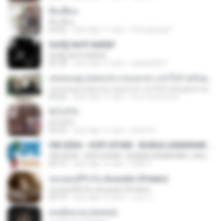
ฟั่นเฟือน
ฟั่นเฟือน
04:22
cách đây 11 năm
Peerapong P.
ЄиЗ§·ХиґХ·ХиКШґ
ЄиЗ§·ХиґХ·ХиКШґ
05:18
cách đây 12 năm
kukkai3031
เล่นของสูง (เพลงประกอบละคร แจ๋วใจร้ายกับคุณชายเทวดา)
เล่นของสูง (เพลงประกอบละคร แจ๋วใจร้ายกับคุณชายเทวดา)
04:26
cách đây 11 năm
love-lovefriend
ยังไงก็รัก
ยังไงก็รัก
04:23
cách đây 11 năm
Earth A.
OM.SERA - KOPI HITAM - BUNGA ASMARANI ( official Music and Video by Danang Multimedia Entertaiment )
OM.SERA - KOPI HITAM - BUNGA ASMARANI ( official Music and Video by Danang Multimedia Entertaiment )
04:15
cách đây 13 năm
DME P.
ขอบคุณที่รักกัน Acoustic (Potato)
ขอบคุณที่รักกัน Acoustic (Potato)
03:19
cách đây 13 năm
รุสนา ร.
คนเดินถนน (พลพล)