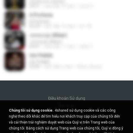
คนเดินถนน (พลพล)
03:51
cách đây 12 năm
sumit 3.
A Profecia
A Profecia
05:39
cách đây 16 năm
drv-20
เล่นของสูง (Klear)
เล่นของสูง (Klear)
04:41
cách đây 11 năm
nisha T.
Um Pedido
Um Pedido
03:00
cách đây 6 năm
Kelvin oliveira
Điều khoản Sử dụng
Bảo mật
Chúng tôi sử dụng cookie.
4shared sử dụng cookie và các công
Hỗ trợ
nghệ theo dõi khác để tìm hiểu nơi khách truy cập của chúng tôi đến
Không bán thông tin cá nhân của tôi
và cải thiện trải nghiệm duyệt web của Quý vị trên Trang web của
Không chia sẻ thông tin cá nhân của tôi
chúng tôi. Bằng cách sử dụng Trang web của chúng tôi, Quý vị đồng ý