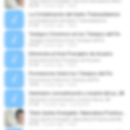
Título Quinto Evangelio: Secretos del Espacio Abstracto Absoluto - Título Original: Mensaje a las Juventudes Gnósticas
30:58
5 years ago
Osk2
La Cristalización del Santo Triamazikamno
La Cristalización del Santo Triamazikamno
51:00
5 years ago
Osk2
Testigos Cósmicos en los Tiempos del Fin
Testigos Cósmicos en los Tiempos del Fin
54:29
5 years ago
Osk2
Entrevista al Gran Preceptor de Acuario
Entrevista al Gran Preceptor de Acuario
31:05
5 years ago
Osk2
Pormenores Sobre los Tiempos del Fin
Pormenores Sobre los Tiempos del Fin
18:36
5 years ago
Osk2
Seminario concentración y muerte del yo, 2B
Seminario concentración y muerte del yo, 2B
31:00
14 years ago
Lourdes M.
Título Quinto Evangelio: Naturaleza Práctica del Mensaje de Acuario - Título Original: Chakras Prácticas, Astral Jinas Prácticas
Título Quinto Evangelio: Naturaleza Práctica del Mensaje de Acuario - Título Original: Chakras Prácticas, Astral Jinas Prácticas
59:39
5 years ago
Osk2