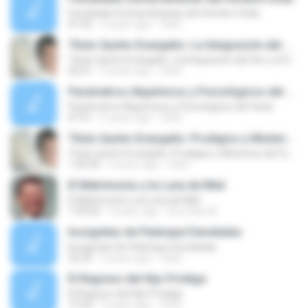
Facultades Extraordinarias del Hombre Solar
41:42
5 years ago
Osk2
Título Quinto Evangelio: La Integración del Ser y el Saber - Título Original: El Ser y el Saber
Título Quinto Evangelio: La Integración del Ser y el Saber - Título Original: El Ser y el Saber
30:21
5 years ago
Osk2
Parámetros Alquímicos y Psicológicos del Vacío
Parámetros Alquímicos y Psicológicos del Vacío
47:51
5 years ago
Osk2
Título Quinto Evangelio: Prodigios y Misterios del Fuego - Título Original: La Doctrina del Fuego 1 y 2
Título Quinto Evangelio: Prodigios y Misterios del Fuego - Título Original: La Doctrina del Fuego 1 y 2
1:30:30
5 years ago
Osk2
El Matrimonio y la Luna de Miel
El Matrimonio y la Luna de Miel
1:09:50
9 years ago
Dora Alis M.
Incógnitas de Palenque Develadas
Incógnitas de Palenque Develadas
32:25
5 years ago
Osk2
El Regreso del Hijo Pródigo
El Regreso del Hijo Pródigo
13:34
5 years ago
Osk2