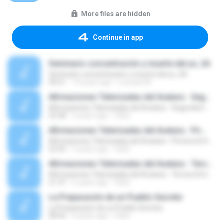
More files are hidden
Continue in app
Seminario concentración y muerte del yo, 2A
Seminario concentración y muerte del yo, 2A
30:51
14 years ago
Lourdes M.
Afirmaciones Televisadas del Avatara - Segunda Entrevista
Afirmaciones Televisadas del Avatara - Segunda Entrevista
25:28
5 years ago
Osk2
Afirmaciones Televisadas del Avatara - Primera Entrevista
Afirmaciones Televisadas del Avatara - Primera Entrevista
23:35
5 years ago
Osk2
Afirmaciones Televisadas del Avatara - Tercera Entrevista
Afirmaciones Televisadas del Avatara - Tercera Entrevista
21:37
5 years ago
Osk2
La Preparación de un Pueblo Secreto
La Preparación de un Pueblo Secreto
58:56
5 years ago
Osk2