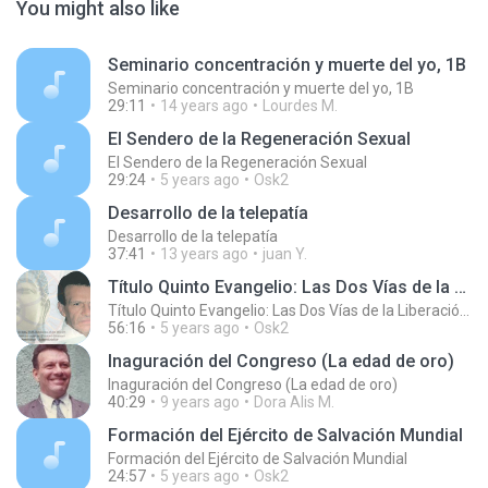
You might also like
Seminario concentración y muerte del yo, 1B
Seminario concentración y muerte del yo, 1B
29:11
14 years ago
Lourdes M.
El Sendero de la Regeneración Sexual
El Sendero de la Regeneración Sexual
29:24
5 years ago
Osk2
Desarrollo de la telepatía
Desarrollo de la telepatía
37:41
13 years ago
juan Y.
Título Quinto Evangelio: Las Dos Vías de la Liberación - Título Original: La Fiesta de los Muertos, Despertar para no Regresar
Título Quinto Evangelio: Las Dos Vías de la Liberación - Título Original: La Fiesta de los Muertos, Despertar para no Regresar
56:16
5 years ago
Osk2
Inaguración del Congreso (La edad de oro)
Inaguración del Congreso (La edad de oro)
40:29
9 years ago
Dora Alis M.
Formación del Ejército de Salvación Mundial
Formación del Ejército de Salvación Mundial
24:57
5 years ago
Osk2