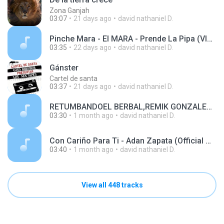
Zona Ganjah
03:07
21 days ago
david nathaniel D.
Pinche Mara - El MARA - Prende La Pipa (VIDEO OFICIAL)_1769390980661.mp3
03:35
22 days ago
david nathaniel D.
Gánster
Cartel de santa
03:37
21 days ago
david nathaniel D.
RETUMBANDOEL BERBAL,REMIK GONZALEZ LA 4 VERDE--e54a55d5b7b285f83c5c7399065cbea3.mp3
03:30
1 month ago
david nathaniel D.
Con Cariño Para Ti - Adan Zapata (Official Music Video) Recuerdos_1769407934673.mp3
03:40
1 month ago
david nathaniel D.
View all 448 tracks