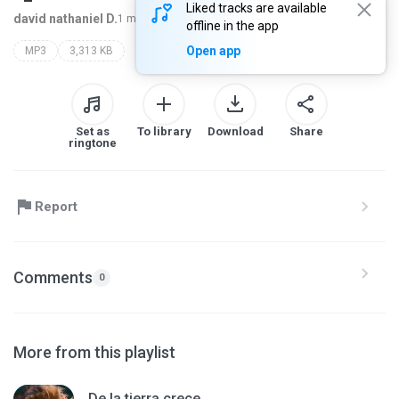
Liked tracks are available
david nathaniel D.
1 month ago
more...
offline in the app
Open app
MP3
3,313 KB
Set as
To library
Download
Share
ringtone
Report
Comments
0
More from this playlist
De la tierra crece