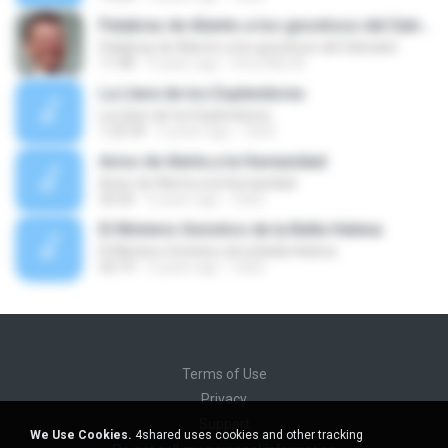
Palabras de Aliento a los gnosticos del Salvador
Palabras de Aliento a los gnosticos del Salvador
11:48
9 years ago
Dora Alis M.
La Llave de los Esplendores
La Llave de los Esplendores
1:22:34
5 years ago
Osk2
Aviso de Alerta a la Humanidad
Aviso de Alerta a la Humanidad
20:26
5 years ago
Osk2
El Misterio Gnóstico de la Bella Helena
El Misterio Gnóstico de la Bella Helena
42:19
5 years ago
Osk2
Terms of Use
Privacy
Support
We Use Cookies.
4shared uses cookies and other tracking