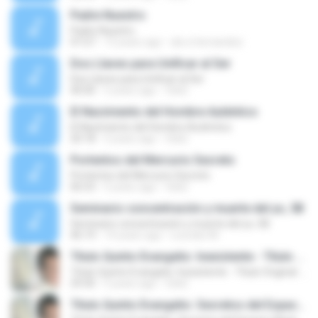
Padre Nuestro
Padre Nuestro
07:27
13 years ago
alx.e.hernandez
Dos Llaves para Unificar al Ser
Dos Llaves para Unificar al Ser
40:00
5 years ago
Osk2
El Nacimiento del Hombre Auténtico
El Nacimiento del Hombre Auténtico
20:18
5 years ago
Osk2
Portentos del Mercurio Secreto
Portentos del Mercurio Secreto
06:53
5 years ago
Osk2
Seminario concentración y muerte del yo, 5B
Seminario concentración y muerte del yo, 5B
46:19
14 years ago
Lourdes M.
Título Quinto Evangelio: Inexistente - Título Original: El Compromiso del Bautismo
Título Quinto Evangelio: Inexistente - Título Original: El Compromiso del Bautismo
29:30
5 years ago
Osk2
Título Quinto Evangelio: Secretos del Espacio Abstracto Absoluto - Título Original: Mensaje a las Juventudes Gnósticas