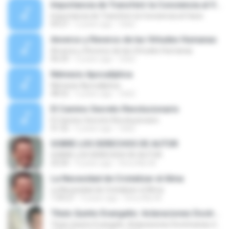
Importancia de Transferir la Conciencia al Vacio
Importancia de Transferir la Conciencia al Vacio
09:27
5 years ago
Osk2
Anverso y Reverso de las Virtudes Humanas
Anverso y Reverso de las Virtudes Humanas
06:29
5 years ago
Osk2
Némesis Apocalíptica
Némesis Apocalíptica
48:52
5 years ago
Osk2
El Camino Secreto Revolucionario
El Camino Secreto Revolucionario
41:32
5 years ago
Osk2
SOBRE LOS DERECHOS DE AUTOR
SOBRE LOS DERECHOS DE AUTOR
25:04
9 years ago
Dora Alis M.
La Necesidad de Cristalizar el Alma
La Necesidad de Cristalizar el Alma
1:59:27
9 years ago
Dora Alis M.
Título Quinto Evangelio: Aclaraciones Doctrinarias del Avatara - Título Original: Plática en la Casa del VM SAW
Título Quinto Evangelio: Aclaraciones Doctrinarias del Avatara - Título Original: Plática en la Casa del VM SAW