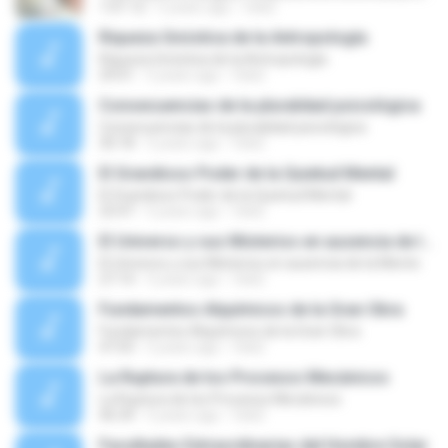
1:01:12
5 years ago
Osk2
Riqueza Gnóstica de la Antropología
Riqueza Gnóstica de la Antropología
29:01
5 years ago
Osk2
Consecuencias de la pluralidad psicológica
Consecuencias de la pluralidad psicológica
30:18
5 years ago
Osk2
El Grandioso Poder de la Quietud Mental
El Grandioso Poder de la Quietud Mental
23:47
5 years ago
Osk2
El Universo y sus Misterios en ausencia de la Mente
El Universo y sus Misterios en ausencia de la Mente
27:14
5 years ago
Osk2
Fundamentos Alquímicos de la Gran Obra
Fundamentos Alquímicos de la Gran Obra
47:03
5 years ago
Osk2
La Ruptura de los Procesos Mecánicos
La Ruptura de los Procesos Mecánicos
46:34
5 years ago
Osk2
Facultades Extraordinarias del Hombre Solar