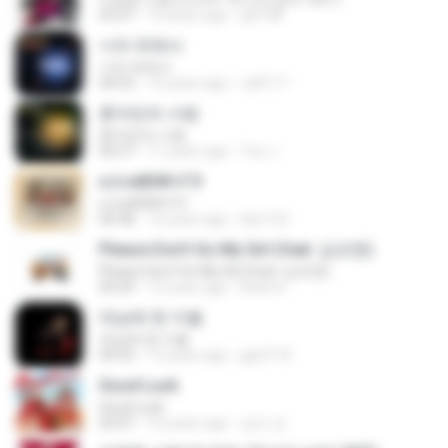
03:37
14 years ago
plk748
너의 뒤에서
너의 뒤에서
04:53
14 years ago
cd0117
혼자만의 사랑
혼자만의 사랑
05:27
11 years ago
Yeo J.
єЈ»зёЮ№«ГЭ
єЈ»зёЮ№«ГЭ
04:38
14 years ago
klsc123
Please Don't Go My Girl (feat. 김조한)
Please Don't Go My Girl (feat. 김조한)
04:29
13 years ago
Brian K.
대낮에 한 이별
대낮에 한 이별
04:32
13 years ago
jgh2176
Good Luck
Good Luck
03:07
10 years ago
승민 강.