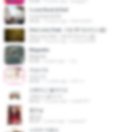
03:28
13 years ago
pinggg R.
I Love Rock & Roll
I Love Rock & Roll
04:26
15 years ago
theman261
One Love (feat. 가희 Of 애프터스쿨)
One Love (feat. 가희 Of 애프터스쿨)
03:33
13 years ago
moosun4448
Magnetic
Magnetic
02:40
2 years ago
수딩
여성시대
여성시대
03:32
11 years ago
재우 이.
오빠라고 불러다오
오빠라고 불러다오
04:52
13 years ago
soda4747
좋은날
좋은날
03:53
6 years ago
eunhay P.
사건의 지평선