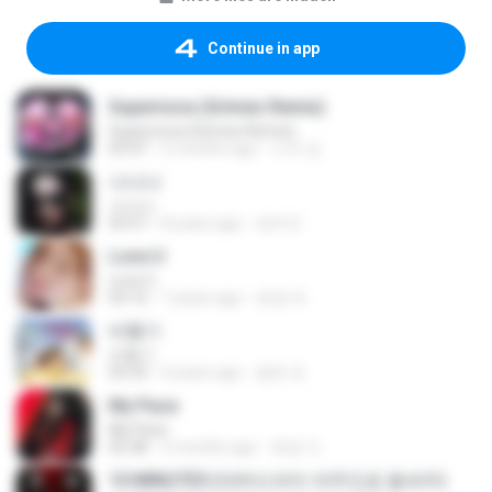
Continue in app
Supernova (Grimes Remix)
Supernova (Grimes Remix)
03:47
2 months ago
시우 김.
나나나
나나나
03:57
8 years ago
양우진
Love U
Love U
03:10
7 years ago
호영 박.
비행기
비행기
03:33
4 years ago
용준 유.
My Pace
My Pace
02:38
3 months ago
희정 이.
10 MINUTES (대하드라마 여주인공 꽃새우)