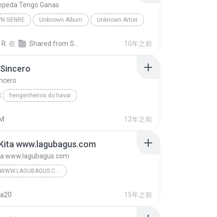
epeda Tengo Ganas
N GENRE
Unknown Album
Unknown Artist
 Genre
Andres Cepeda Tengo Ganas
 R.
在
Shared from SM-J700M
10年之前
 Sincero
incero
hengenheiros do havai
iros do Hawai
Pra ser Sincero
genre
M.
12年之前
 Kita www.lagubagus.com
ita www.lagubagus.com
#GENRE WWW.LAGUBAGUS.COM
#Memory Negeri Jiran www.lagubagus.com
na20
15年之前
www.lagubagus.com