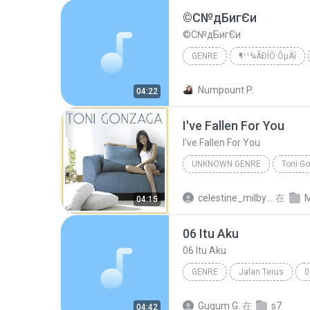
©С№дБигЄи
©С№дБигЄи
GENRE
¶¹¹¾ÃÐÍÒ·ÔµÂì
THE SUN
Numpount P.
04:22
I've Fallen For You
I've Fallen For You
UNKNOWN GENRE
Toni Go
I've Fallen For You
Toni G
celestine_milby08
在
M
04:15
06 Itu Aku
06 Itu Aku
GENRE
Jalan Terus
0
Sheila On 7
Gugum G.
在
s7
04:42