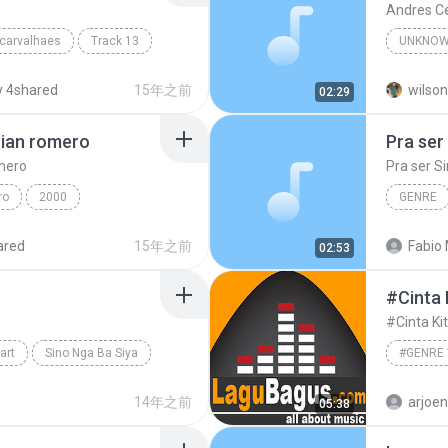
Andres C
 carvalhaes
Track 13
UNKNOW
Unknown
 4shared
15年之前
wilson
02:29
rian romero
Pra ser
omero
Pra ser S
ro
2000
GENRE
Engenhe
ared
15年之前
Fabio 
02:53
#Cinta
#Cinta K
art
Sino Nga Ba Siya
ronimo
14年之前
arjoe
05:38
#genre 