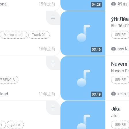
onal
15年之前
ศิริชัย 
04:28
ўНгЛй
ўНгЛйаЛ
Marco brasil
Track 01
GENRE
Budodan
16年之前
noy N.
03:46
Nuvem 
Nuvem De
FERENCIA
GENRE
re
genre
load
11年之前
keila.j
03:49
Jika
Jika
้ำ
genre
GENRE