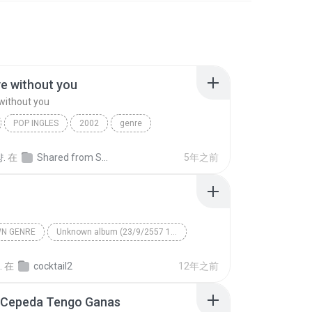
ive without you
 without you
POP INGLES
2002
genre
e without you
Maraya Carey
.
在
Shared from SM-N900K
5年之前
N GENRE
Unknown album (23/9/2557 12:59:08)
artist
Track 5
Unknown genre
.
在
cocktail2
12年之前
 Cepeda Tengo Ganas