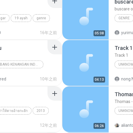
buscar
buscare o
ngar
19 ayah
genre
GENRE
por siem
O
16年之前
yurim
05:08
u
Track 1
Track 1
18 TEMBANG KENANGAN INDONESIA 70-80 VOL.1
UNKNOW
nknown Genre
Unknown 
red
10年之前
nong 
04:13
Thomas
Thomas -
 ฆ่าให้ตายอ้ายกะฮัก
2013
UNKNOW
กะฮัก
Unknown genre
Thomas
12年之前
aliant
06:26