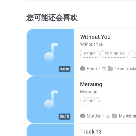
您可能还会喜欢
Without You
Without You
GENRE
POP INGLES
2
genre
Maraya Carey
Hoon P.
在
Liked track
03:30
Meraung
Meraung
GENRE
Murdiati I.
在
My 4sha
05:10
Track 13