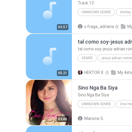
Track 13
UNKNOWN GENRE
shirley
Unknown Genre
s.fraga_adriana
在
My
03:57
tal como soy-jesus ad
tal como soy-jesus adrian r
GENRE
jesus adrian rome
musica cristiana
genre
HEKTOR X.
在
My 4sh
05:21
tal como soy-jesus adrian romero
Sino Nga Ba Siya
Sino Nga Ba Siya
UNKNOWN GENRE
One He
Unknown genre
Sarah Ge
Marione S.
03:46