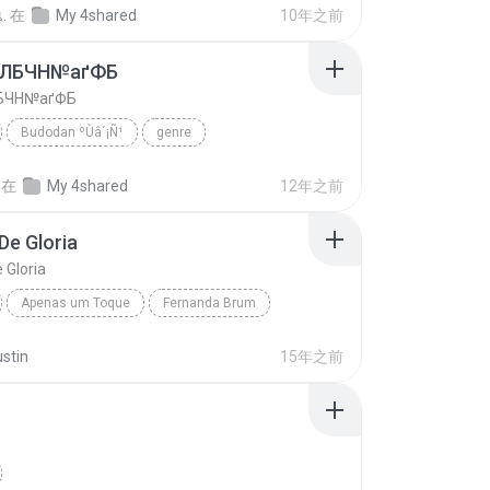
เ.
在
My 4shared
10年之前
аЛБЧН№аґФБ
БЧН№аґФБ
Budodan ºÙâ´¡Ñ¹
genre
 ºÙâ´¡Ñ¹
ўНгЛйаЛБЧН№аґФБ
在
My 4shared
12年之前
De Gloria
 Gloria
Apenas um Toque
Fernanda Brum
Nuvem De Gloria
ustin
15年之前