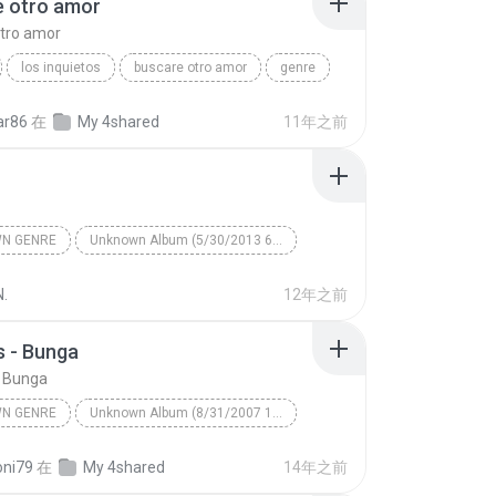
e otro amor
#Cinta Kita www.lagubagus.com
tro amor
#Amy Search ft. Inka Christy www.lagubagus.com
los inquietos
buscare otro amor
genre
pre
ar86
在
My 4shared
11年之前
N GENRE
Unknown Album (5/30/2013 6:57:02 PM)
Artist
Track 1
Unknown Genre
N.
12年之前
 - Bunga
 Bunga
N GENRE
Unknown Album (8/31/2007 12:27:55 PM)
Unknown Genre
Thomas - Bunga
oni79
在
My 4shared
14年之前