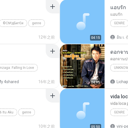
แอบรัก
แอบรัก
©С№дБигЄи
genre
GENRE
12年之前
อ้น เ.
04:15
ดอกจา
ดอกจานป
nzaga: Falling In Love
UNKNOW
onzaga
Unknown Genre
Unknown
y 4shared
16年之前
Lichap
04:05
vida lo
vida loca 
6 Itu Aku
genre
GENRE
Genre
10年之前
vini-p
05:50