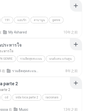
191
แอบรัก
ลาบานูน
genre
在
My 4shared
10年之前
นประหารใจ
ระหารใจ
N GENRE
รวมฮิตสุดสะแนน
มนต์แคน แก่นคูน
 Genre
ดอกจานประหารใจ
l
在
รวมฮิตสุดสะแนน มนต์แคนแก่นคูน RIPCD
8年之前
ca parte 2
parte 2
cd
vida loca parte 2
racionais
essoa
在
Music
13年之前