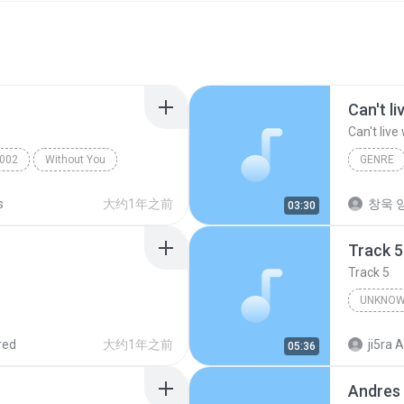
Can't l
Can't live
002
Without You
GENRE
Can't liv
s
大约1年之前
창욱 양
03:30
Track 5
Track 5
UNKNOW
Unknown 
red
大约1年之前
ji5ra A
05:36
Andres