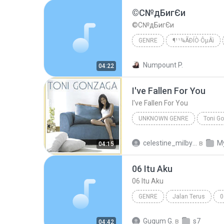
©С№дБигЄи
©С№дБигЄи
GENRE
¶¹¹¾ÃÐÍÒ·ÔµÂì
THE SUN
Numpount P.
04:22
I've Fallen For You
I've Fallen For You
UNKNOWN GENRE
Toni Go
I've Fallen For You
Toni G
celestine_milby08
в
M
04:15
06 Itu Aku
06 Itu Aku
GENRE
Jalan Terus
0
Sheila On 7
Gugum G.
в
s7
04:42