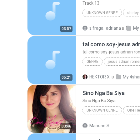
Track 13
UNKNOWN GENRE
shirley
Unknown Genre
s.fraga_adriana
в
My
03:57
tal como soy-jesus ad
tal como soy-jesus adrian r
GENRE
jesus adrian rome
musica cristiana
genre
HEKTOR X.
в
My 4sha
05:21
tal como soy-jesus adrian romero
Sino Nga Ba Siya
Sino Nga Ba Siya
UNKNOWN GENRE
One He
Unknown genre
Sarah Ge
Marione S.
03:46