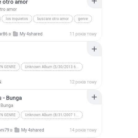
e otro amor
#Cinta Kita www.lagubagus.com
tro amor
#Amy Search ft. Inka Christy www.lagubagus.com
los inquietos
buscare otro amor
genre
pre
ar86
в
My 4shared
11 років тому
N GENRE
Unknown Album (5/30/2013 6:57:02 PM)
Artist
Track 1
Unknown Genre
N.
12 років тому
 - Bunga
 Bunga
N GENRE
Unknown Album (8/31/2007 12:27:55 PM)
Unknown Genre
Thomas - Bunga
oni79
в
My 4shared
14 років тому