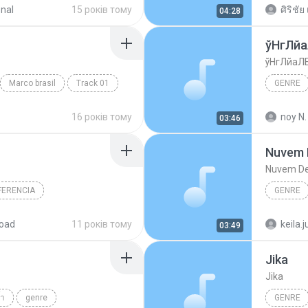
onal
15 років тому
ศิริชัย 
04:28
ўНгЛй
ўНгЛйаЛ
Marco brasil
Track 01
GENRE
Budodan
16 років тому
noy N.
03:46
Nuvem 
Nuvem De
FERENCIA
GENRE
re
genre
oad
11 років тому
keila.j
03:49
Jika
Jika
้ำ
genre
GENRE