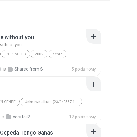
ive without you
 without you
POP INGLES
2002
genre
e without you
Maraya Carey
.
в
Shared from SM-N900K
5 років тому
N GENRE
Unknown album (23/9/2557 12:59:08)
artist
Track 5
Unknown genre
.
в
cocktail2
12 років тому
 Cepeda Tengo Ganas