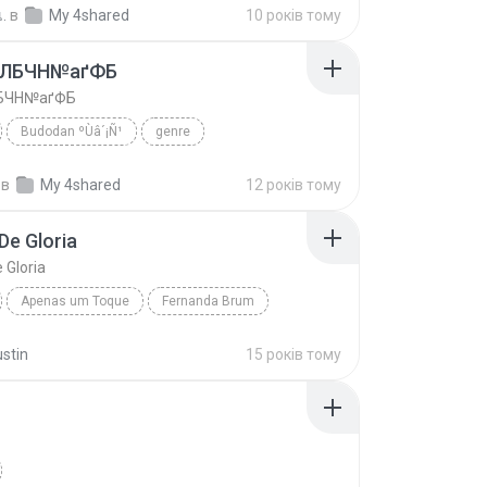
เ.
в
My 4shared
10 років тому
аЛБЧН№аґФБ
БЧН№аґФБ
Budodan ºÙâ´¡Ñ¹
genre
 ºÙâ´¡Ñ¹
ўНгЛйаЛБЧН№аґФБ
в
My 4shared
12 років тому
De Gloria
 Gloria
Apenas um Toque
Fernanda Brum
Nuvem De Gloria
ustin
15 років тому