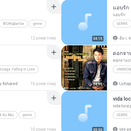
แอบรัก
แอบรัก
©С№дБигЄи
genre
GENRE
12 років тому
อ้น เ.
в
04:15
ดอกจา
ดอกจานป
nzaga: Falling In Love
UNKNOW
onzaga
Unknown Genre
Unknown
y 4shared
16 років тому
Lichap
04:05
vida lo
vida loca 
6 Itu Aku
genre
GENRE
Genre
10 років тому
vini-p
05:50