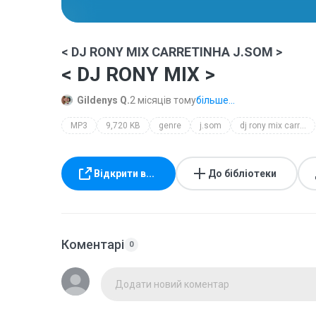
< DJ RONY MIX CARRETINHA J.SOM >
< DJ RONY MIX >
Gildenys Q.
2 місяців тому
більше...
MP3
9,720 KB
genre
j.som
dj rony mix carretinha j.som
Відкрити в...
До бібліотеки
Коментарі
0
Додати новий коментар