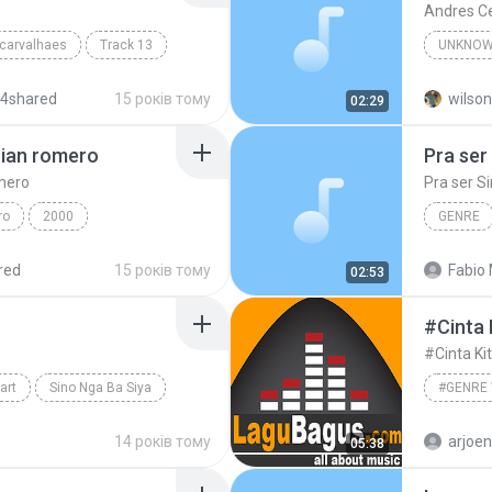
Andres C
 carvalhaes
Track 13
UNKNOW
Unknown
 4shared
15 років тому
wilson
02:29
rian romero
Pra ser
omero
Pra ser S
ro
2000
GENRE
Engenhe
red
15 років тому
Fabio 
02:53
#Cinta
#Cinta K
art
Sino Nga Ba Siya
ronimo
14 років тому
arjoe
05:38
#genre 