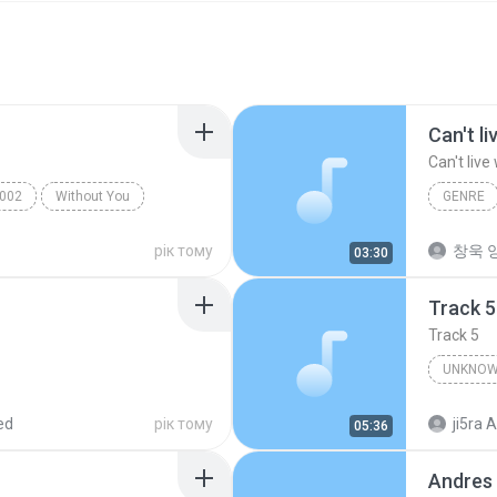
Can't l
Can't live
002
Without You
GENRE
Can't liv
рік тому
창욱 양
03:30
Track 5
Track 5
UNKNOW
Unknown 
ed
рік тому
ji5ra A
05:36
Andres