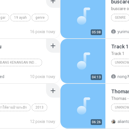
buscar
buscare o
ngar
19 ayah
genre
GENRE
por siem
16 років тому
yurim
05:08
u
Track 1
Track 1
18 TEMBANG KENANGAN INDONESIA 70-80 VOL.1
UNKNOW
nknown Genre
Unknown 
red
10 років тому
nong 
04:13
Thomas
Thomas -
 ฆ่าให้ตายอ้ายกะฮัก
2013
UNKNOW
กะฮัก
Unknown genre
Thomas
12 років тому
aliant
06:26