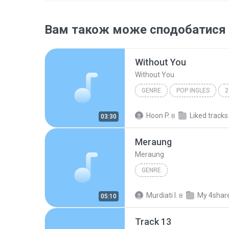
Вам також може сподобатися
Without You
Without You
GENRE
POP INGLES
2
genre
Maraya Carey
Hoon P.
в
Liked tracks
03:30
Meraung
Meraung
GENRE
Murdiati I.
в
My 4shar
05:10
Track 13