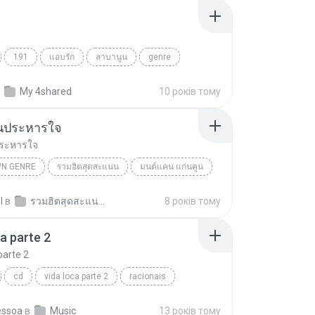
191
แอบรัก
ลาบานูน
genre
My 4shared
10 років тому
นประหารใจ
ระหารใจ
N GENRE
รวมฮิตสุดสะแนน
มนต์แคน แก่นคูน
 Genre
ดอกจานประหารใจ
l
в
รวมฮิตสุดสะแนน มนต์แคนแก่นคูน RIPCD
8 років тому
ca parte 2
parte 2
cd
vida loca parte 2
racionais
essoa
в
Music
13 років тому