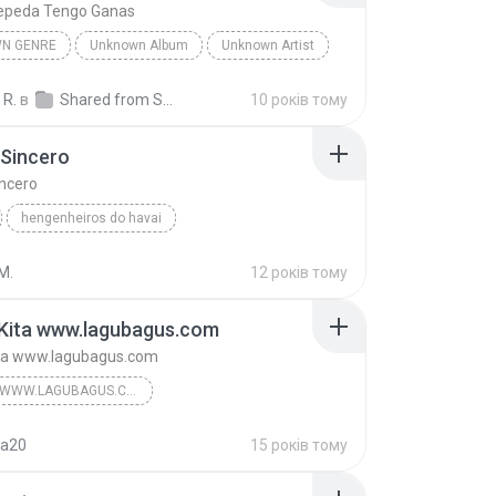
epeda Tengo Ganas
N GENRE
Unknown Album
Unknown Artist
 Genre
Andres Cepeda Tengo Ganas
 R.
в
Shared from SM-J700M
10 років тому
 Sincero
incero
hengenheiros do havai
iros do Hawai
Pra ser Sincero
genre
M.
12 років тому
 Kita www.lagubagus.com
ita www.lagubagus.com
#GENRE WWW.LAGUBAGUS.COM
#Memory Negeri Jiran www.lagubagus.com
na20
15 років тому
www.lagubagus.com