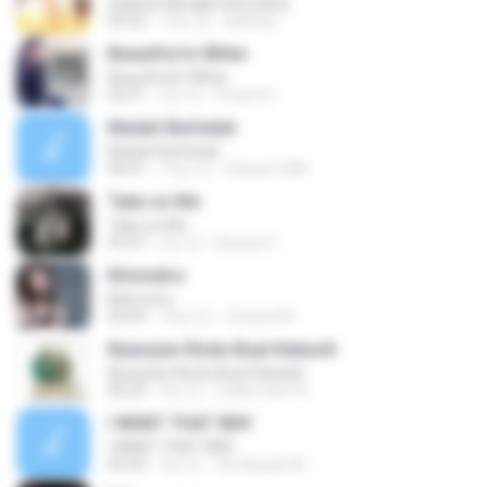
Sejarah Mungkin Berulang
05:22
10년 전
Baihaqi
Beautiful In White
Beautiful In White
03:51
2년 전
Prayut S.
Madah Berhelah
Madah Berhelah
04:41
15년 전
Iriduan1208
Take on Me
Take on Me
03:47
5년 전
Renato F.
Kilometro
Kilometro
03:09
10년 전
Jhoana M.
Nyanyian Rindu Buat Kekasih
Nyanyian Rindu Buat Kekasih
06:23
4년 전
Zulkernaim N.
I WANT THAT WAY
I WANT THAT WAY
03:35
9년 전
Siti Aisyah M.