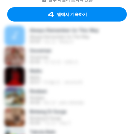
일부 파일이 숨겨져 있음
앱에서 계속하기
Always Remember Us This Way
Always Remember Us This Way
03:54
2년 전
Noisy S.
Snowman
Snowman
02:45
약 1년 전
은혜 조.
Multo
Multo
03:57
5개월 전
Jerome B.
Rindiani
Rindiani
04:40
8년 전
joko rahardjo
Bintang Di Surga
Bintang Di Surga
05:00
7년 전
Sep Z.
Tabola Bale