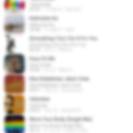
Tabola Bale
04:44
11개월 전
Hamdi U.
Kalimutan Ka
Kalimutan Ka
04:48
11개월 전
raph
(Everything I Do) I Do It For You
(Everything I Do) I Do It For You
06:34
2년 전
Maira L.
Easy On Me
Easy On Me
03:44
2년 전
Maira L.
Kita Ditakdirkan Jatuh Cinta
Kita Ditakdirkan Jatuh Cinta
04:51
14년 전
izzuhimura
Selumbar
Selumbar
04:55
10년 전
anugrah N.
Move Your Body (Single Mix)
Move Your Body (Single Mix)
04:12
약 1년 전
cleiton maia