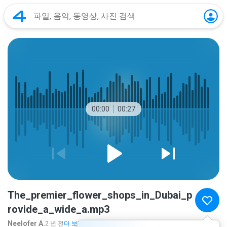
00:00
00:27
The_premier_flower_shops_in_Dubai_p
rovide_a_wide_a.mp3
Neelofer A.
2 년 전
더 보기...