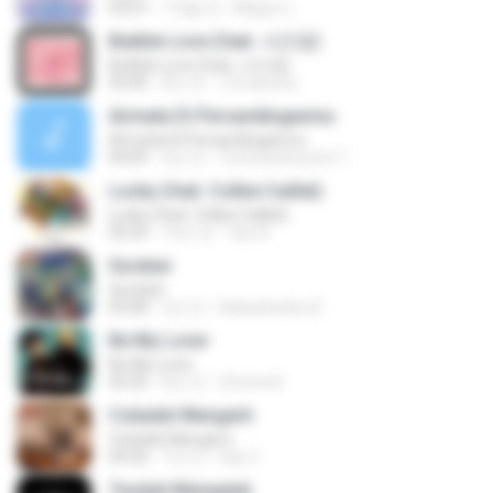
03:07
7개월 전
Magno L.
Bubble Love (feat. 서인영)
Bubble Love (feat. 서인영)
03:40
8년 전
123 qwerty
Airmata Di Persandinganmu
Airmata Di Persandinganmu
04:09
2년 전
Tominandi putra T.
Lucky (feat. Colbie Caillat)
Lucky (feat. Colbie Caillat)
03:24
10년 전
faiz A.
Suratan
Suratan
05:08
2년 전
Kalasahanku 8.
Be My Lover
Be My Lover
03:32
8년 전
Chenta B.
Cobalah Mengerti
Cobalah Mengerti
04:26
7년 전
Sep Z.
Tunduk Mengalah