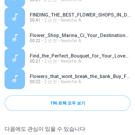
FINDING_THE_BEST_FLOWER_SHOPS_IN_DUBAI.mp3
00:41
2 년 전
Neelofer A.
Flower_Shop_Marina_Ci_Your_Destination_for_Fresh_B.mp3
00:22
2 년 전
Neelofer A.
Find_the_Perfect_Bouquet_for_Your_Loved_One.mp3
00:21
2 년 전
Neelofer A.
Flowers_that_wont_break_the_bank_Buy_Flowers_Onlin.mp3
00:22
2 년 전
Neelofer A.
196 트랙 모두 보기
다음에도 관심이 있을 수 있습니다