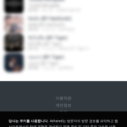
Tunduk Mengalah
04:45
4년 전
Zulkernaim N.
ตัดพ้อ (BY HanSooIn)
ตัดพ้อ (BY HanSooIn)
04:24
11년 전
luechany
ฟังไม่ขึ้น (BY Tiger)
ฟังไม่ขึ้น (BY Tiger)
04:14
11년 전
Music BY Tiger ส.
เธอเก่ง (BY Tiger)
เธอเก่ง (BY Tiger)
04:58
11년 전
golfilisol
이용약관
개인정보
지원
내 개인 정보를 판매하지 마십시오
당사는 쿠키를 사용합니다.
4shared는 방문자의 방문 경로를 파악하고 웹
내 개인 정보를 공유하지 마십시오
사이트에서의 탐색 경험을 개선하기 위해 쿠키 및 기타 추적 기술을 사용