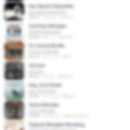
Kau Masih Kekasihku
Kau Masih Kekasihku
04:37
12년 전
anna S.
Asal Kau Bahagia
Asal Kau Bahagia
04:04
8년 전
James I.
It's Gonna Be Me
It's Gonna Be Me
03:14
약 1년 전
Nur F.
Asmara
Asmara
04:26
4년 전
Gilang S.
Hey, Soul Sister
Hey, Soul Sister
03:34
약 1년 전
Mike A.
Same Mistake
Same Mistake
04:58
약 1년 전
celene santos
Sejarah Mungkin Berulang