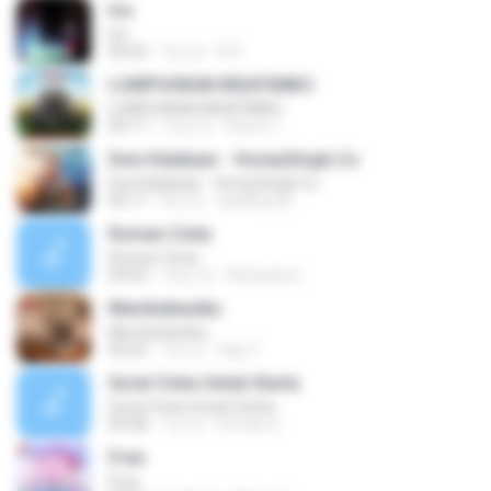
Iris
Iris
04:52
7년 전
R D.
LUMPUHKAN INGATANKU
LUMPUHKAN INGATANKU
04:17
12년 전
Aureri 1.
Desi Kalakaar - HoneySingh.Co
Desi Kalakaar - HoneySingh.Co
04:17
9년 전
aadithya B.
Roman Cinta
Roman Cinta
04:03
10년 전
Riefarsha I.
Membebaniku
Membebaniku
04:23
7년 전
Sep Z.
Surat Cinta Untuk Starla
Surat Cinta Untuk Starla
05:08
7년 전
Firman S.
Free
Free