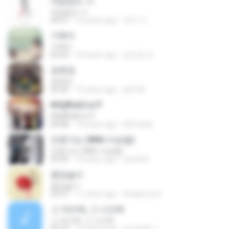
대답없는 너
대답없는 너
04:27
12 years ago
재우 이.
거북이
거북이
03:43
10 years ago
김민정 민.
정류장
정류장
03:26
15 years ago
pj3106
№Щ¶чАЗ іл·Ў
№Щ¶чАЗ іл·Ў
04:08
14 years ago
HDmania
언젠가는 (With 이승철)
언젠가는 (With 이승철)
03:39
15 years ago
ryouhch
꽃잎놀이
꽃잎놀이
03:37
11 years ago
farapiruzzz
그 자리에, 그 시간에
그 자리에, 그 시간에
04:10
14 years ago
cocoball_v