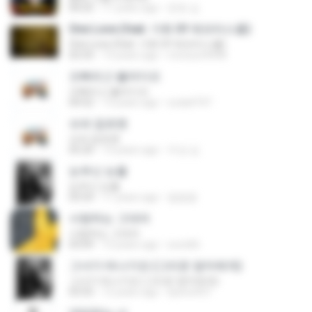
04:25
11 years ago
준호 심.
One Love (feat. 가희 Of 애프터스쿨)
One Love (feat. 가희 Of 애프터스쿨)
03:33
13 years ago
moosun4448
오빠라고 불러다오
오빠라고 불러다오
04:52
13 years ago
soda4747
슈퍼 잡초맨
슈퍼 잡초맨
05:20
13 years ago
우성 심.
눈부신 눈물
눈부신 눈물
03:54
11 years ago
깔깔깔
사랑하는 그대여
사랑하는 그대여
03:09
12 years ago
woni66
그녀가 떠나가요 (그리운 엄마에게)
그녀가 떠나가요 (그리운 엄마에게)
03:55
12 years ago
tpwns957