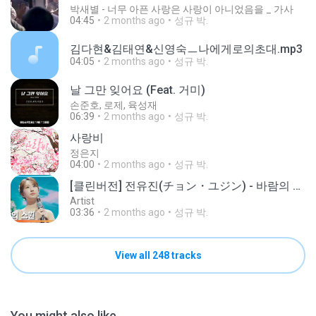
박새별 - 너무 아픈 사랑은 사랑이 아니었음을 _ 가사
04:45
2 months ago
성규 박.
김다현&김태연&신영숙ㅡ나에게로의초대.mp3
04:05
2 months ago
성규 박.
날 그만 잊어요 (Feat. 거미)
손준호, 로제, 육성재
06:39
2 months ago
성규 박.
사랑비
정은지
04:00
2 months ago
성규 박.
[클린버전] 전유진(チョン・ユジン) - 바람의 소원(風の願い)｜⚡한일톱텐쇼⚡250127
Artist
03:36
2 months ago
성규 박.
View all 248 tracks
You might also like