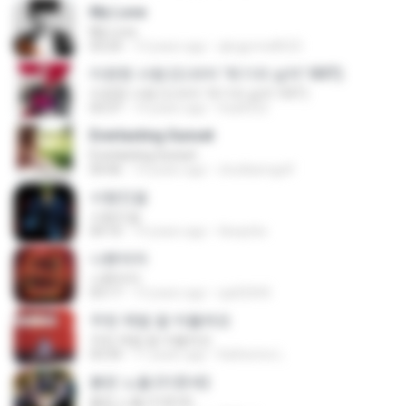
My Love
My Love
03:24
13 years ago
qkrgyrms8523
미련한 사랑 (드라마 '위기의 남자' OST)
미련한 사랑 (드라마 '위기의 남자' OST)
03:37
14 years ago
hsa0522
Everlasting Sunset
Everlasting Sunset
04:46
14 years ago
chutikarngolf
사랑인걸
사랑인걸
04:16
14 years ago
tlswprbs
나쁜여자
나쁜여자
03:17
13 years ago
sja02045
우린 제법 잘 어울려요
우린 제법 잘 어울려요
03:34
11 years ago
Katherine L.
붉은 노을 (이문세)
붉은 노을 (이문세)