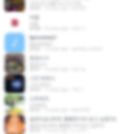
크게 라디오를 켜고 (시나위)
05:03
13 years ago
bbs904
바램
바램
04:38
10 years ago
희준 이.
kpoconmiz1
kpoconmiz1
04:56
12 years ago
garfield_wicked
동경소녀
동경소녀
03:31
12 years ago
태민 임.
너의 뒤에서
너의 뒤에서
04:53
11 years ago
Yeo J.
신부에게
신부에게
03:55
15 years ago
kjhw9595
칼로리송 (부제: 통통한거라 믿고 싶겠지)
칼로리송 (부제: 통통한거라 믿고 싶겠지)
02:53
13 years ago
u_u7011