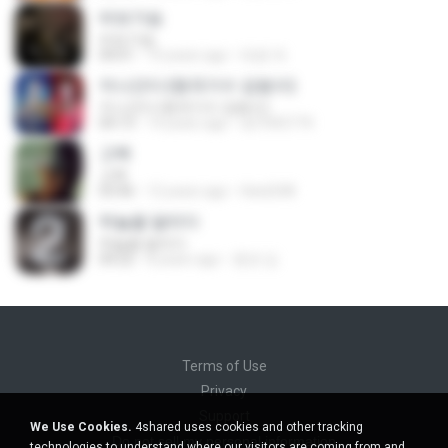
바보가슴
바보가슴
04:01
10 years ago
태원 박.
지나간다 (원곡가수 김범수)
지나간다 (원곡가수 김범수)
04:13
14 years ago
a27045774
고백
고백
03:46
12 years ago
hleel248
하늘을 달리다
하늘을 달리다
04:22
8 years ago
종관 김.
Terms of Use
Privacy
Support
We Use Cookies.
4shared uses cookies and other tracking
Do not sell my personal information
technologies to understand where our visitors are coming from and