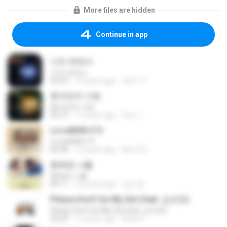
More files are hidden
Continue in app
너의 뒤에서
너의 뒤에서
04:53
14 years ago
cd0117
혼자만의 사랑
혼자만의 사랑
05:27
11 years ago
Yeo J.
єЈ»зёЮ№«ГЭ
єЈ»зёЮ№«ГЭ
04:38
14 years ago
klsc123
행복한 나를
행복한 나를
04:11
13 years ago
성진 윤.
Please Don't Go My Girl (feat. 김조한)
Please Don't Go My Girl (feat. 김조한)
04:29
13 years ago
Brian K.