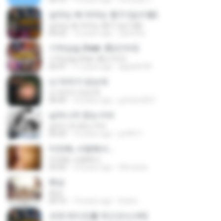
남자는 배 여자는 항구 (심수봉)
남자는 배 여자는 항구 (심수봉)
04:22
13 years ago
yasmine
기억상실 (feat. 美) (거미)
기억상실 (feat. 美) (거미)
05:41
11 years ago
apple8749
난 여자가 있는데
난 여자가 있는데
04:49
14 years ago
jyehan2007
남자니까 웃는거야
남자니까 웃는거야
03:43
15 years ago
jini9911
미안해, 사랑해서...
미안해, 사랑해서...
03:25
14 years ago
HDmania
회상
회상
04:16
13 years ago
linda L.
크게 라디오를 켜고 (시나위)