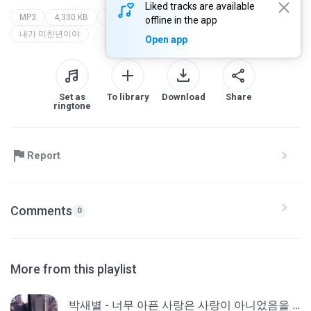
Liked tracks are available
MP3
4,330 KB
팝 > 발라드 (Ballad)
김보형 [스피카]
offline in the app
내가 미친년이야
Open app
Set as
To library
Download
Share
ringtone
Report
Comments
0
More from this playlist
박새별 - 너무 아픈 사랑은 사랑이 아니었음을 _ 가사