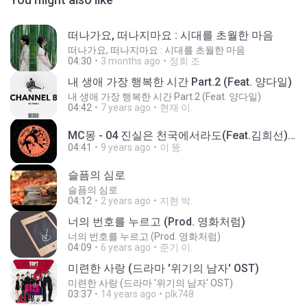
떠나가요, 떠나지마요 : 시대를 초월한 마음
떠나가요, 떠나지마요 : 시대를 초월한 마음
04:30
3 months ago
정희 조.
내 생애 가장 행복한 시간 Part.2 (Feat. 양다일)
내 생애 가장 행복한 시간 Part.2 (Feat. 양다일)
04:42
7 years ago
현재 이.
MC몽 - 04 진실은 천국에서라도(Feat.김희선).mp3
04:41
9 years ago
이 뚱.
슬픔의 심로
슬픔의 심로
04:12
2 years ago
지현 박.
너의 번호를 누르고 (Prod. 영화처럼)
너의 번호를 누르고 (Prod. 영화처럼)
04:09
6 years ago
준기 이.
미련한 사랑 (드라마 '위기의 남자' OST)
미련한 사랑 (드라마 '위기의 남자' OST)
03:37
14 years ago
plk748