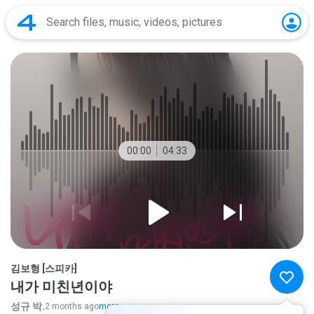
00:00
04:33
김보형 [스피카]
내가 미친년이야
성규 박.
2 months ago
more...