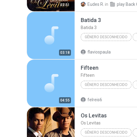
Eudes R.
in
03:51
Batida 3
Batida 3
GÊNERO DESCONHECIDO
Batida 3
Gênero Desconh
flaviospaula
03:18
Fifteen
Fifteen
GÊNERO DESCONHECIDO
Felps
Gênero Desconheci
felreis6
04:55
Os Levitas
Os Levitas
GÊNERO DESCONHECIDO