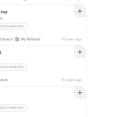
-me
me
 DESCONHECIDO
Álbum desconhecido (12/01/2012 22:17:05)
Tiago
Abraça-me
farias
in
My 4shared
14 years ago
desconhecido
8
 DESCONHECIDO
Álbum Desconhecido (7/11/2010 16:49:38)
Faixa 18
elvin
16 years ago
Desconhecido
Gênero Desconhecido
 DESCONHECIDO
Álbum Desconhecido (1/9/2010 13:11:13)
Faixa 3