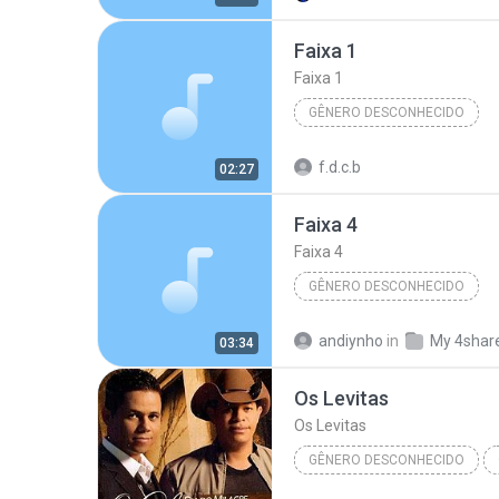
MC'S GÁ DALESTE DANADO - ESTILO PESADO
Faixa 1
Gênero Desconhecido
Faixa 1
GÊNERO DESCONHECIDO
Álbum Desconhecido (6/11/2007 
f.d.c.b
02:27
Artista Desconhecido
Gên
Faixa 4
Faixa 4
GÊNERO DESCONHECIDO
Álbum Desconhecido (29/8/2009 
andiynho
in
My 4shar
03:34
Artista Desconhecido
Gên
Os Levitas
Os Levitas
GÊNERO DESCONHECIDO
Gênero desconhecido
Os 