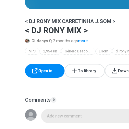
< DJ RONY MIX CARRETINHA J.SOM >
< DJ RONY MIX >
Gildenys Q.
2 months ago
more...
MP3
2,954 KB
Gênero Desconhecido
j.som
Open in...
To library
Down
Comments
0
Add new comment