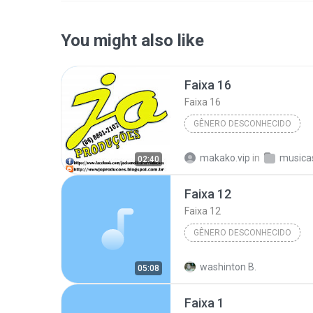
You might also like
Faixa 16
Faixa 16
GÊNERO DESCONHECIDO
Wesley Safadão e Garota Safada - Promocional - Junho 2014
makako.vip
in
02:40
((QUALIDADE - 100% JO Produções))
Faixa 12
Faixa 16
Faixa 12
GÊNERO DESCONHECIDO
Álbum Desconhecido (1/9/2009 
washinton B.
05:08
Artista Desconhecido
Gên
Faixa 1