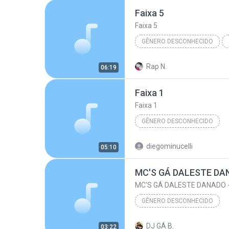
Faixa 5
Faixa 5
GÊNERO DESCONHECIDO
Artista desconhecido
Fai
Rap N.
06:19
Faixa 1
Faixa 1
GÊNERO DESCONHECIDO
Álbum Desconhecido (7/9/2009 
diegominucelli
05:10
Artista Desconhecido
Gên
MC'S GÁ DALESTE DANADO 
GÊNERO DESCONHECIDO
Álbum Desconhecido (16/12/2009 
DJ GÁ B.
03:22