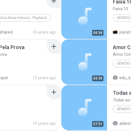
Faixa 1
Faixa 10
Uma Nova Historia - Playback
GÊNERO
storia
shared
16 years ago
josnet
04:34
Artista 
Pela Prova
Amor Cr
rova
Amor Cri
GÊNERO
sa09:40:10)
2005
Tribo da 
spel
15 years ago
edu_k
03:35
Artista Desconhecido
Gênero 
Todas 
Todas as 
GÊNERO
14:45:07)
Faixa 6
Todas a
14 years ago
aldeo
07:31
ero Desconhecido
Gênero 