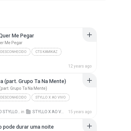
 Quer Me Pegar
uer Me Pegar
 DESCONHECIDO
CTS KAMIKAZ
CTS KAMIKAZ/CTS KAMIKA-Z E DUCKJAY
Gênero desconhecido
12 years ago
Quer Me Pegar
La (part. Grupo Ta Na Mente)
 (part. Grupo Ta Na Mente)
 DESCONHECIDO
STYLLO X AO VIVO
09 Sei La (part. Grupo Ta Na Mente)
Styllo X
GRUPO STYLLO X
in
STYLLO X AO VIVO 2011
15 years ago
Desconhecido
 pode durar uma noite