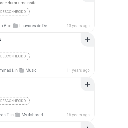
ode durar uma noite
 DESCONHECIDO
Álbum Desconhecido (05/07/2009 23:41:24)
a A.
in
Louvores de Débora Miranda e Léia Miranda _ Gravadora A Voz da Libertação
13 years ago
pode durar uma noite
Débora e Léia
2
Desconhecido
 DESCONHECIDO
Álbum Desconhecido (1/9/2009 15:36:31)
Faixa 12
mad I.
in
Music
11 years ago
Desconhecido
Gênero Desconhecido
 DESCONHECIDO
Álbum Desconhecido (30/12/2010 20:20:22)
Faixa 3
rdo T.
in
My 4shared
16 years ago
Desconhecido
Gênero Desconhecido