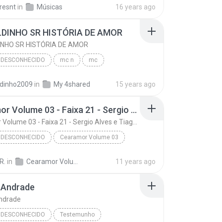
resnt
in
Músicas
16 years ago
Desconhecido
Gênero Desconhecido
DINHO SR HISTÓRIA DE AMOR
NHO SR HISTÓRIA DE AMOR
 DESCONHECIDO
mc n
mc
INHO SR DE IPATINGA
naldinho.sr
dinho2009
in
My 4shared
15 years ago
MC NALDINHO SR HISTÓRIA DE AMOR
Gênero Desconhecido
Cearamor Volume 03 - Faixa 21 - Sergio Alves e Tiaguinho
Cearamor Volume 03 - Faixa 21 - Sergio Alves e Tiaguinho
 DESCONHECIDO
Cearamor Volume 03
r Volume 03
Cearamor Volume 03 - Faixa 21 - Sergio Alves e Tia...
R.
in
Cearamor Volume 03
11 years ago
Desconhecido
 Andrade
Andrade
 DESCONHECIDO
Testemunho