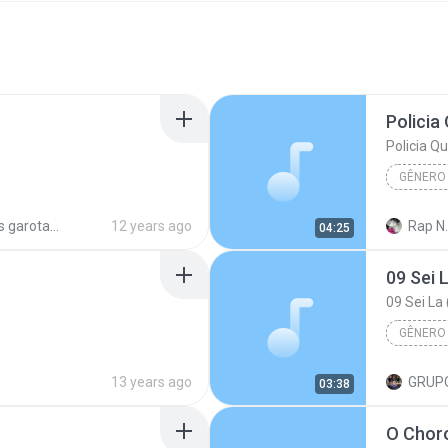
Policia
Policia Q
GÊNERO
musicas garota safada expo linhares
12 years ago
Rap N.
04:25
Gênero desconhecido
Policia 
09 Sei 
09 Sei La
GÊNERO
15:36:31)
Faixa 12
13 years ago
03:38
ero Desconhecido
Gênero 
O Choro