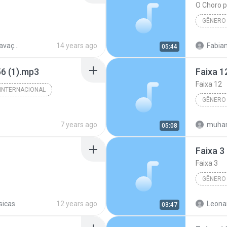
O Choro p
GÊNERO
3:38)
Artista desconhecido
Planeta Gravações MP3 Músicas
14 years ago
Fabian
05:44
cido
O Choro 
 (1).mp3
Faixa 1
Gênero 
Faixa 12
INTERNACIONAL
GÊNERO
Gênero Desconhecido
7 years ago
muham
05:08
Artista 
Faixa 3
Faixa 3
GÊNERO
4:15)
Faixa 2
sicas
12 years ago
Leona
03:47
ero desconhecido
Artista 