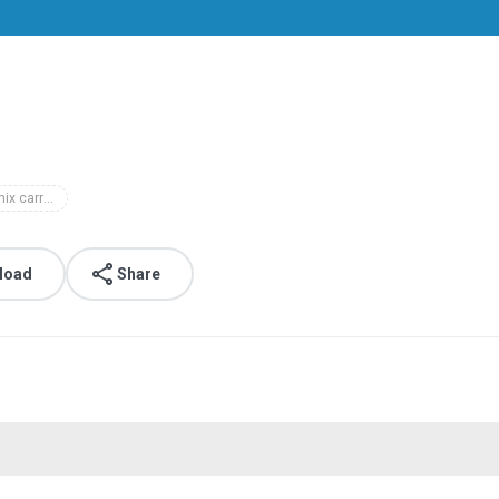
dj rony mix carretinha j.som
load
Share