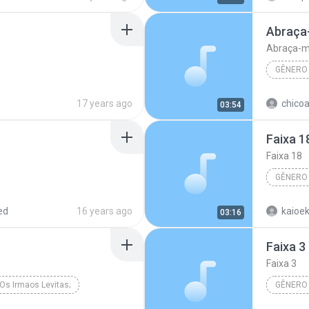
Artista Desconhecido
Abraça
Abraça-
GÊNERO
16:51:19)
Faixa 1
17 years ago
chicoa
03:54
ero Desconhecido
Gênero 
Faixa 1
Faixa 18
GÊNERO
10:42:22)
Faixa 4
ed
16 years ago
kaioek
03:16
ero Desconhecido
Artista 
Faixa 3
Faixa 3
Os Irmaos Levitas;
GÊNERO
Levitas