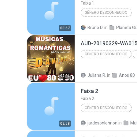
Faixa 1
GÊNERO DESCONHECIDO
Álbum desconhecido (30/10/2007 00:1
Bruno D.
in
03:57
Faixa 1
Gênero desconhe
AUD-20190329-WA0156
GÊNERO DESCONHECIDO
Dami_Music | SELEÇÃO ROMÂNTICA ANos 80,90
Juliana R.
in
Anos 80
04:04
Faixa 2
Faixa 2
GÊNERO DESCONHECIDO
Álbum desconhecido (22/05/2014 20:5
jardesonlennon
in
Mu
02:58
Artista desconhecido
Gên