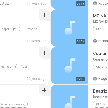
play Back OS LEVITAS
11 years ago
locuto
04:16
Artista 
MC NAL
MC NALDI
Gospel Nigth
Eletronica
GÊNERO
ecido
MC NALD
14 years ago
mcnal
03:27
Fearless
Fifteen
GÊNERO
do
Cearamo
16 years ago
Hiago 
02:06
Gênero 
Beatriz
Beatriz 
Os Irmaos Levitas;
GÊNERO