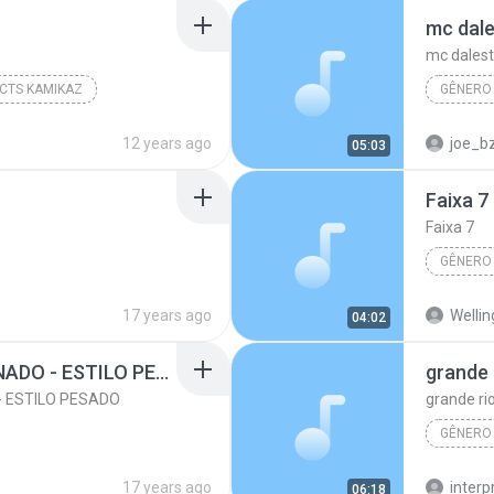
mc dale
mc dalest
CTS KAMIKAZ
GÊNERO
xa 5
Gênero desconhecido
mc dales
12 years ago
joe_b
05:03
Faixa 7
Faixa 7
GÊNERO
00:11:33)
Faixa 1
Faixa 7
17 years ago
Wellin
04:02
ero Desconhecido
MC'S GÁ DALESTE DANADO - ESTILO PESADO
grande 
- ESTILO PESADO
grande ri
GÊNERO
01:32:37)
grande r
17 years ago
interp
06:18