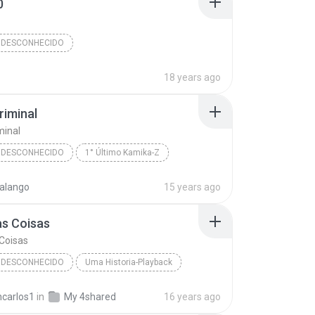
0
 DESCONHECIDO
Álbum Desconhecido (08/04/2008 20:39:07)
Faixa 10
18 years ago
Desconhecido
Gênero Desconhecido
iminal
minal
 DESCONHECIDO
1° Último Kamika-Z
Periferia
Amor Criminal
alango
15 years ago
Desconhecido
as Coisas
Coisas
 DESCONHECIDO
Uma Historia-Playback
s Coisas
Fernandinho
ncarlos1
in
My 4shared
16 years ago
Desconhecido