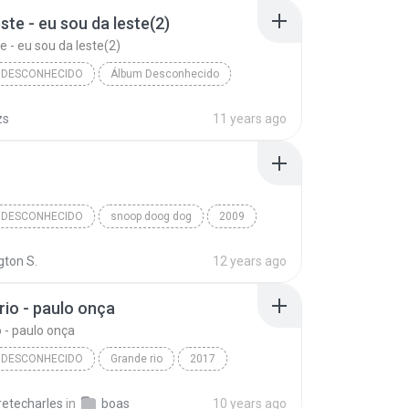
ste - eu sou da leste(2)
e - eu sou da leste(2)
 DESCONHECIDO
Álbum Desconhecido
te - eu sou da leste(2)
Gênero Desconhecido
zs
11 years ago
 DESCONHECIDO
snoop doog dog
2009
snoop
Gênero Desconhecido
gton S.
12 years ago
rio - paulo onça
o - paulo onça
 DESCONHECIDO
Grande rio
2017
io - paulo onça
Gênero desconhecido
retecharles
in
boas
10 years ago