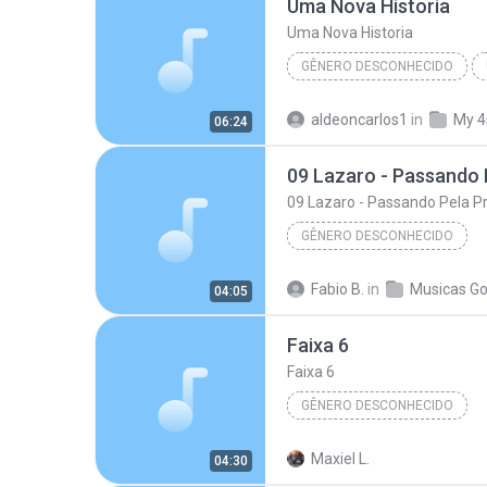
Uma Nova Historia
Uma Nova Historia
GÊNERO DESCONHECIDO
Fernandinho
Uma Nova Hi
aldeoncarlos1
in
My 4
06:24
Gênero Desconhecido
09 Lazaro - Passando 
09 Lazaro - Passando Pela P
GÊNERO DESCONHECIDO
Álbum Desconhecido (13/03/2008 Thai
Fabio B.
in
Musicas Go
04:05
09 Lazaro - Passando Pela Prova
Faixa 6
Gênero Desconhecido
Faixa 6
GÊNERO DESCONHECIDO
Álbum Desconhecido (29/5/2009 
Maxiel L.
04:30
Artista Desconhecido
Gên