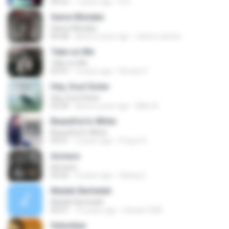
04:52
7 years ago
R D.
Same Mistake
Same Mistake
04:58
about a year ago
celene santos
Take on Me
Take on Me
03:47
5 years ago
Renato F.
Hey, Soul Sister
Hey, Soul Sister
03:34
about a year ago
Mike A.
Beautiful In White
Beautiful In White
03:51
2 years ago
Prayut S.
Asmara
Asmara
04:26
4 years ago
Gilang S.
Madah Berhelah
Madah Berhelah
04:41
15 years ago
Iriduan1208
Selumbar