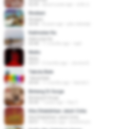
02:45
about a year ago
은혜 조.
Rindiani
Rindiani
04:40
8 years ago
joko rahardjo
Kalimutan Ka
Kalimutan Ka
04:48
11 months ago
raph
Multo
Multo
03:57
5 months ago
Jerome B.
Tabola Bale
Tabola Bale
04:44
11 months ago
Hamdi U.
Bintang Di Surga
Bintang Di Surga
05:00
7 years ago
Sep Z.
Kita Ditakdirkan Jatuh Cinta
Kita Ditakdirkan Jatuh Cinta
04:51
14 years ago
izzuhimura