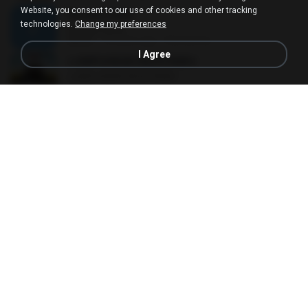
Website, you consent to our use of cookies and other tracking
Roman Cinta
technologies.
Change my preferences
Roman Cinta
04:03
10 years ago
Riefarsha I.
I Agree
LUMPUHKAN INGATANKU
LUMPUHKAN INGATANKU
04:17
12 years ago
Aureri 1.
Membebaniku
Membebaniku
04:23
7 years ago
Sep Z.
Lucky (feat. Colbie Caillat)
Lucky (feat. Colbie Caillat)
03:24
10 years ago
faiz A.
Be My Lover
Be My Lover
03:32
8 years ago
Chenta B.
Surat Cinta Untuk Starla
Surat Cinta Untuk Starla
05:08
7 years ago
Firman S.
93 Million Miles