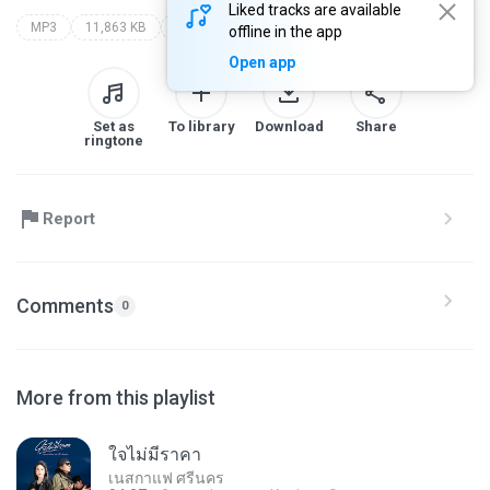
Liked tracks are available
MP3
11,863 KB
saran gtk
ใจพัง
offline in the app
Open app
Set as
To library
Download
Share
ringtone
Report
Comments
0
More from this playlist
ใจไม่มีราคา
เนสกาแฟ ศรีนคร