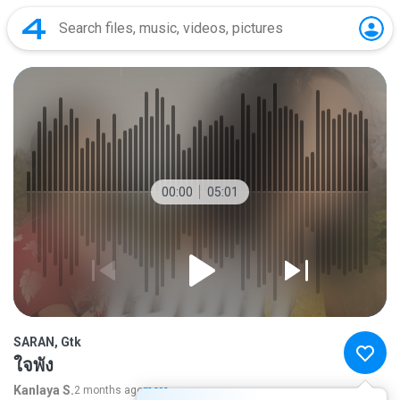
00:00
05:01
SARAN, Gtk
ใจพัง
Kanlaya S.
2 months ago
more...