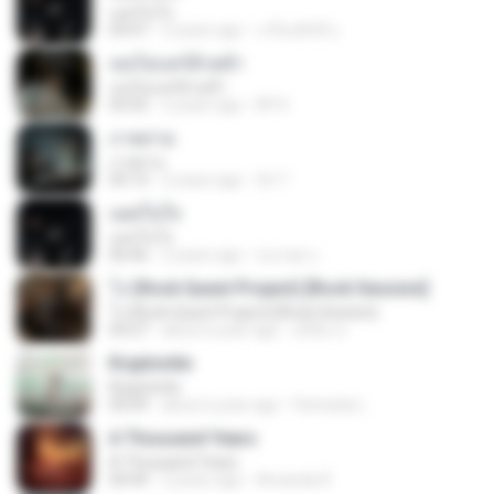
แผลในใจ
04:47
3 years ago
เกรียงศักดิ์ อ.
เธอไม่แคร์ด้วยซ้ำ
เธอไม่แคร์ด้วยซ้ำ
03:32
2 years ago
KP K.
ภาพถ่าย
ภาพถ่าย
04:14
2 years ago
Sri T.
แผลในใจ
แผลในใจ
06:46
2 years ago
ธนกฤต แ.
โง่ (Rock Quest Project) [Rock Session]
โง่ (Rock Quest Project) [Rock Session]
04:27
about a year ago
สุริยัน ท.
Kryptonite
Kryptonite
05:09
about a year ago
Fameela L.
A Thousand Years
A Thousand Years
04:44
2 years ago
Amanda R.