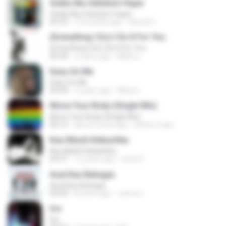
Sedia Aku Sebelum Hujan
Sedia Aku Sebelum Hujan
03:53
10 months ago
Hamdi U.
(Everything I Do) I Do It For You
(Everything I Do) I Do It For You
06:34
2 years ago
Maira L.
Easy On Me
Easy On Me
03:44
2 years ago
Maira L.
Move Your Body (Single Mix)
Move Your Body (Single Mix)
04:12
about a year ago
cleiton maia
Kau Masih Kekasihku
Kau Masih Kekasihku
04:37
12 years ago
anna S.
Asal Kau Bahagia
Asal Kau Bahagia
04:04
8 years ago
James I.
Iris
Iris