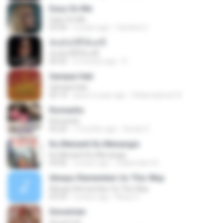
Easy On Me
Easy On Me
03:44
4 years ago
Carolina C.
ฉันมันก็ดีได้แค่นี้
ฉันมันก็ดีได้แค่นี้
04:32
9 months ago
D
Sampai Hati
Sampai Hati
05:14
about a year ago
Shikenashraf A.
Romantis
Romantis
05:20
7 months ago
Suriati Z.
Ku Menanti Ku Menangis
Ku Menanti Ku Menangis
04:06
3 years ago
Zulkernaim N.
Always Remember Us This Way
Always Remember Us This Way
03:54
2 years ago
Noisy S.
Snowman
Snowman