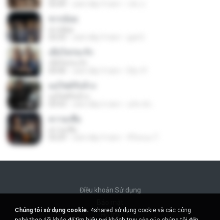
03:49
cách đây 9 năm
เขัม ป.
ซากอ้อย
ซากอ้อย
03:33
cách đây 9 năm
guk D.
เมื่อไหร่จะรัก
เมื่อไหร่จะรัก
04:40
cách đây 9 năm
Elly-l P.
มอไซค์รับจ้าง
มอไซค์รับจ้าง
03:53
cách đây 6 năm
อภิชาติ เ.
ความเชื่อ
ความเชื่อ
03:29
cách đây 9 năm
ชีวิตของ ใ.
Điều khoản Sử dụng
Bảo mật
Chúng tôi sử dụng cookie.
4shared sử dụng cookie và các công
Hỗ trợ