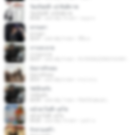
วัยบริสุทธิ์--เอ๋ สันติภาพ
วัยบริสุทธิ์--เอ๋ สันติภาพ
05:05
cách đây 10 năm
อนุกูล ท.
ธรรมดา
ธรรมดา
02:47
cách đây 9 năm
ขี้ดื้อ ต.
เราและนาย
เราและนาย
03:57
cách đây 9 năm
fb109246223063164.841fbe0b
บังอาจรักเธอ
บังอาจรักเธอ
03:51
cách đây 6 năm
สามารถ ย.
14 อีกครั้ง
14 อีกครั้ง
03:59
cách đây 7 năm
P&#39;takrub L.
หน้าตาไม่ดี--เดโช
หน้าตาไม่ดี--เดโช
04:20
cách đây 10 năm
นุชจ๋า ห.
รักสามเศร้า