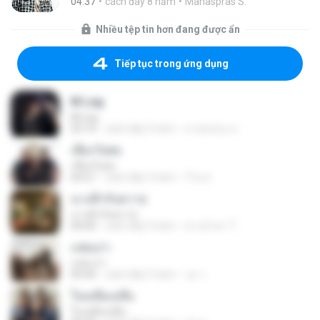
04:37
cách đây 8 năm
Manaspras S.
Nhiều tệp tin hơn đang được ẩn
Tiếp tục trong ứng dụng
M Leg
M Leg
03:14
cách đây 9 năm
สายหลอน ส.
เชือกวิเศษ
เชือกวิเศษ
04:21
cách đây 3 năm
ว๊าย ต.
นางฟ้ากับควาย
นางฟ้ากับควาย
04:00
cách đây 9 năm
ตากน้ำตา ใ.
แฟนเก่า
แฟนเก่า
04:44
cách đây 9 năm
วุธ ว.
ใจเหลือเหลือ
ใจเหลือเหลือ