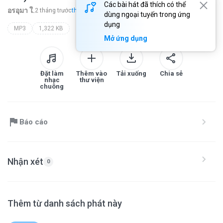
Các bài hát đã thích có thể
อรอุมา ใ.
2 tháng trước
thêm...
dùng ngoại tuyến trong ứng
dụng
MP3
1,322 KB
Mở ứng dụng
Đặt làm
Thêm vào
Tải xuống
Chia sẻ
nhạc
thư viện
chuông
Báo cáo
Nhận xét
0
Thêm từ danh sách phát này