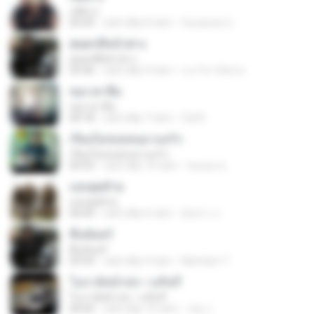
แพ้ทาง
03:29
cách đây 8 năm
น้องพลอย ช.
ฝนตกที่หน้าต่าง
ฝนตกที่หน้าต่าง
03:36
cách đây 9 năm
น.ส.วิภารัตน์ ค.
ขอเวลาลืม
ขอเวลาลืม
04:18
cách đây 7 năm
Zai N.
เรียนไม่จบหลบมาแลวัว
เรียนไม่จบหลบมาแลวัว
03:53
cách đây 10 năm
สมปอง พ.
แสงสุดท้าย
แสงสุดท้าย
04:44
cách đây 6 năm
อัจฉรา ภ.
คืนจันทร์
คืนจันทร์
03:54
cách đây 9 năm
Namtarn T.
โนราห์หน้าปก--วงกินรี
โนราห์หน้าปก--วงกินรี
04:42
cách đây 10 năm
Joy J.