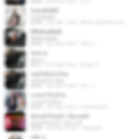
04:30
cách đây 9 năm
ต่อ ต.
ไม่สมศักดิ์ศรี
ไม่สมศักดิ์ศรี
04:36
cách đây 7 năm
Wichai Jearpattranont
มีสิทธิ์แค่คิดถึง
มีสิทธิ์แค่คิดถึง
04:46
cách đây 9 năm
ไพศาล เ.
ซมซาน
ซมซาน
05:12
cách đây 6 năm
สุภิญญา ช.
เคยรักฉันบ้างไหม
เคยรักฉันบ้างไหม
04:49
cách đây 3 năm
กัลยา ล.
นานเท่าไหร่ก็รอ
นานเท่าไหร่ก็รอ
04:53
cách đây 3 năm
Thawatchai D.
น้องเสร็จไปแล้ว--น้องเจนนี่
น้องเสร็จไปแล้ว--น้องเจนนี่
03:20
cách đây 10 năm
Npaprni N.
แพ้ทาง