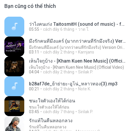
Bạn cũng có thể thích
ว่าไงคนเก่ง TaitosmitH (sound of music) - fondfuarrakk video audio sound (youtube).mp3
05:55
cách đây 6 tháng
วาด ใ.
มึงรักคนที่มึงแคร์ (มากกว่าคนที่รักมึงจริง) Version Original OfficialTaNWaMuSiC (official audio)
มึงรักคนที่มึงแคร์ (มากกว่าคนที่รักมึงจริง) Version Original OfficialTaNWaMuSiC (official audio)
03:11
cách đây 2 tháng
Karnjans
เห็นใจกูบ้าง - [Kham Kuen Nee Music] (Official Video)
เห็นใจกูบ้าง - [Kham Kuen Nee Music] (Official Video)
04:04
cách đây 2 tháng
Sirilak P.
b28af7de_ย้าย่ายะ-อูโน่_หลาวทอง(3).mp3
00:21
cách đây 2 tháng
Note K.
ชนะใจตัวเองให้ได้ก่อน
ชนะใจตัวเองให้ได้ก่อน
03:45
cách đây 7 tháng
Sirilak P.
รักแท้ในคืนหลอกลวง
รักแท้ในคืนหลอกลวง