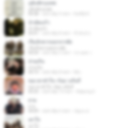
ภูมิแพ้กรุงเทพ
ภูมิแพ้กรุงเทพ
04:38
cách đây 9 năm
Ksdlfjk K.
น้ำเต็มแก้ว
น้ำเต็มแก้ว
03:41
cách đây 8 năm
ชีวธันย์ ห.
เรือเล็กควรออกจากฝั่ง
เรือเล็กควรออกจากฝั่ง
04:24
cách đây 5 năm
ประยุทธ ว.
ส่วนเกิน
ส่วนเกิน
04:14
cách đây 8 năm
Mj L.
ขอเวลาทำใจ--ก้อย วงกินรี
ขอเวลาทำใจ--ก้อย วงกินรี
05:25
cách đây 10 năm
Adipong S.
ยาม
ยาม
04:09
cách đây 6 năm
ณัฐมน ศ.
เดาใจ
เดาใจ