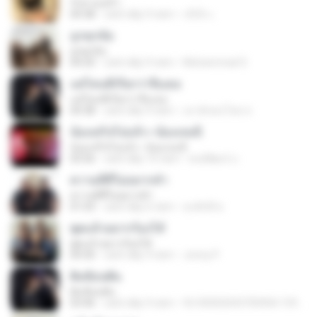
รักสามเศร้า
04:38
cách đây 9 năm
เจ๊เล็ก เ.
ถูกทุกข้อ
ถูกทุกข้อ
04:20
cách đây 9 năm
Muhammad S.
แค่ไหนที่เรียกว่าจีบเธอ
แค่ไหนที่เรียกว่าจีบเธอ
04:38
cách đây 9 năm
เฮาฮักคนโสด ส.
น้องเสร็จไปแล้ว--น้องเจนนี่
น้องเสร็จไปแล้ว--น้องเจนนี่
03:56
cách đây 10 năm
พงษ์พัฒน์ บ.
ความดีที่ไม่อยากทำ
ความดีที่ไม่อยากทำ
01:03
cách đây 6 năm
สุรศักดิ์ พ.
พูดแล้วอยากร้องไห้
พูดแล้วอยากร้องไห้
04:30
cách đây 9 năm
Jonny P.
ฝันซ้อนฝัน
ฝันซ้อนฝัน
03:46
cách đây 9 năm
fb100002043700904.1593c5c4