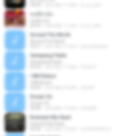
อย่าบอกว่ารัก
04:24
cách đây 11 năm
ti_ra_yuth
คนที่ฆ่าฉัน
คนที่ฆ่าฉัน
04:23
cách đây 11 năm
ti_ra_yuth
Around The World
Around The World
03:51
cách đây 12 năm
samuantunes
Senapang Patah
Senapang Patah
04:33
cách đây 11 năm
Zacck Z.
I Will Return
I Will Return
04:44
cách đây 16 năm
ninloth
Dream On
Dream On
04:28
cách đây 17 năm
mbarlk4
Kickstart My Heart
Kickstart My Heart
04:20
cách đây 12 năm
Luis Norberto S.