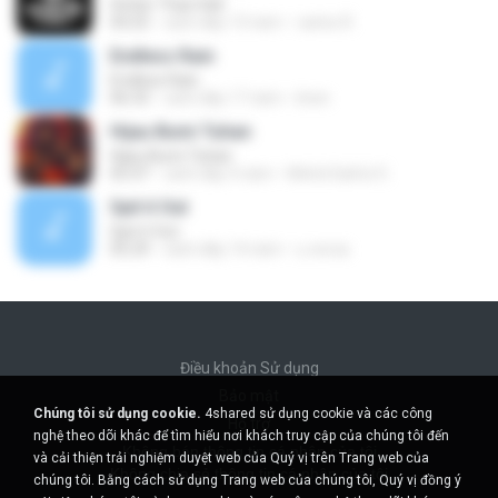
Hotter Than Hell
04:25
cách đây 13 năm
carlos R.
Endless Rain
Endless Rain
06:33
cách đây 17 năm
lirien
Hijau Bumi Tuhan
Hijau Bumi Tuhan
05:47
cách đây 4 năm
Mohd Saiful O.
Spit it Out
Spit it Out
05:29
cách đây 14 năm
u.verza
Điều khoản Sử dụng
Bảo mật
Chúng tôi sử dụng cookie.
4shared sử dụng cookie và các công
Hỗ trợ
nghệ theo dõi khác để tìm hiểu nơi khách truy cập của chúng tôi đến
Không bán thông tin cá nhân của tôi
và cải thiện trải nghiệm duyệt web của Quý vị trên Trang web của
Không chia sẻ thông tin cá nhân của tôi
chúng tôi. Bằng cách sử dụng Trang web của chúng tôi, Quý vị đồng ý