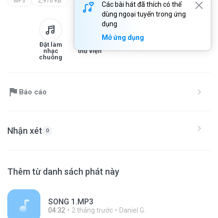
MP3
2,916 KB
Các bài hát đã thích có thể
dùng ngoại tuyến trong ứng
dụng
Mở ứng dụng
Đặt làm
Thêm vào
Tải xuống
Chia sẻ
nhạc
thư viện
chuông
Báo cáo
Nhận xét
0
Thêm từ danh sách phát này
SONG 1.MP3
04:32
2 tháng trước
Daniel G.