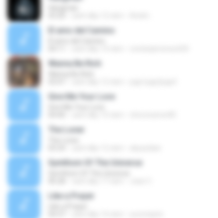
Hangman
03:20
cách đây 12 năm
André ..
El amo del Camino
El amo del Camino
04:11
cách đây 14 năm
cristianjimenez420
Wanna Be Rich
Wanna Be Rich
03:47
cách đây 12 năm
pqp1pqp2pqp3
Give Me Your Love
Give Me Your Love
04:40
cách đây 15 năm
chris.kramer85
The Loner
The Loner
05:54
cách đây 12 năm
aliyazdian
Symthom Of The Universe
Symthom Of The Universe
06:28
cách đây 17 năm
Jean C.
Like a Prayer
Like a Prayer
04:37
cách đây 14 năm
yuricrispim