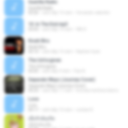
Guerilla Radio
Guerilla Radio
03:26
cách đây 15 năm
fernando-valentini
10. In The End.mp3
03:43
cách đây 14 năm
Wih D.
Kisah Biru
Kisah Biru
05:10
cách đây 15 năm
Nayhan-hyan
The Unforgiven
The Unforgiven
05:05
cách đây 9 năm
Faiz A.
Separate Ways (Journey Cover)
Separate Ways (Journey Cover)
05:23
cách đây 11 năm
brenda.martinez.ibarra
Love
Love
04:17
cách đây 10 năm
cristian R.
เมื่อรักฉันเกิด
เมื่อรักฉันเกิด