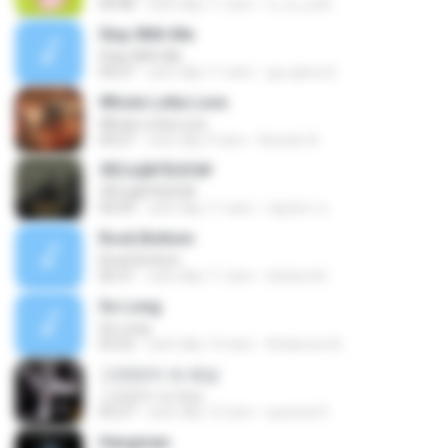
04:48
cách đây 11 năm
ti_ra_yuth
Stay With Me
Stay With Me
04:27
cách đây 11 năm
gui-ghero2
Whole Lotta Love
Whole Lotta Love
04:27
cách đây 9 năm
Renato A.
ЛЕСєўйТБЗС№
ЛЕСєўйТБЗС№
04:39
cách đây 11 năm
ณัฐภัทร ช.
Rock Bottom
Rock Bottom
06:31
cách đây 11 năm
dvidoretti
So Long
So Long
03:22
cách đây 14 năm
Anderson B.
그것만이 내 세상
그것만이 내 세상
05:27
cách đây 12 năm
queener3
Hangman