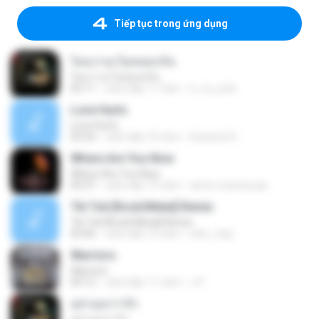
Tiếp tục trong ứng dụng
ไหนว่าจะไม่หลอกกัน
ไหนว่าจะไม่หลอกกัน
05:11
cách đây 11 năm
ti_ra_yuth
Love Hurts
Love Hurts
03:54
cách đây 10 năm
Eduardo R.
Where Are You Now
Where Are You Now
04:37
cách đây 15 năm
airton.trancaruas
Tik Tok [Rock/Metal] Remix
Tik Tok [Rock/Metal] Remix
03:46
cách đây 16 năm
niko_mijo
Warriors
Warriors
04:12
cách đây 11 năm
J P.
อย่าบอกว่ารัก