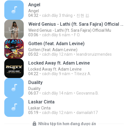
Angel
Angel
04:32
cách đây 3 tháng
진현 김.
Weird Genius - Lathi (ft. Sara Fajira) Official Mu
Weird Genius - Lathi (ft. Sara Fajira) Official Mu
03:06
cách đây 6 năm
F O.
Gotten (feat. Adam Levine)
Gotten (feat. Adam Levine)
05:02
cách đây 12 năm
leandroruizmendes
Locked Away ft. Adam Levine
Locked Away ft. Adam Levine
04:22
cách đây 9 năm
Titiezz A.
Duality
Duality
06:07
cách đây 14 năm
Geovanna B.
Laskar Cinta
Laskar Cinta
05:19
cách đây 12 năm
damailah17
Nhiều tệp tin hơn đang được ẩn