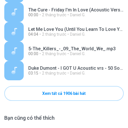
The Cure - Friday I'm In Love (Acoustic Version) (128 kbps).mp3
00:00
2 tháng trước
Daniel G.
Let Me Love You (Until You Learn To Love Yourself) (Live ... (128 kbps).mp3
04:04
2 tháng trước
Daniel G.
5-The_Killers_-_09_The_World_We_.mp3
00:00
2 tháng trước
Daniel G.
Duke Dumont - I GOT U Acoustic vrs - 50 Songs (Radio Deejay).mp3
03:15
2 tháng trước
Daniel G.
Xem tất cả 1906 bài hát
Bạn cũng có thể thích