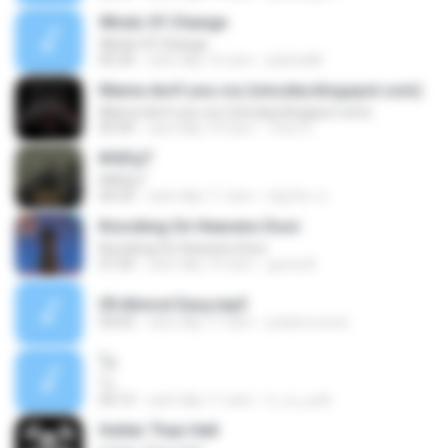
Winds Of Change
Winds Of Change
05:34
cách đây 16 năm
platinaM
Mama don't you cry (vinczka.blogspot.com)
Mama don't you cry (vinczka.blogspot.com)
05:49
cách đây 14 năm
Theo 6.
№йУµТ
№йУµТ
04:33
cách đây 11 năm
ณัฐภัทร ช.
Knocking On Heavens Door
Knocking On Heavens Door
07:24
cách đây 10 năm
guivia B.
09.Almost Easy.mp3
04:03
cách đây 17 năm
junkist.woow
โง่
โง่
04:13
cách đây 11 năm
ti_ra_yuth
Hotter Than Hell