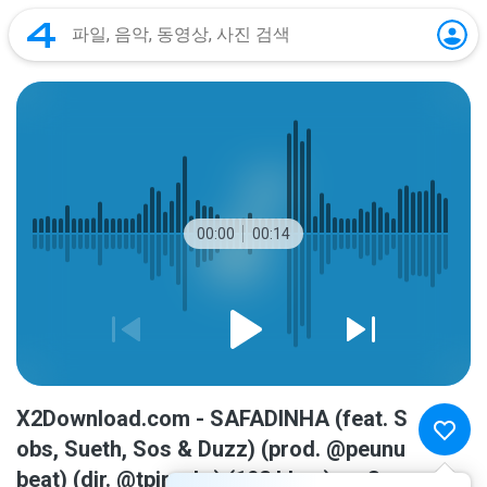
00:00
00:14
X2Download.com - SAFADINHA (feat. S
obs, Sueth, Sos & Duzz) (prod. @peunu
beat) (dir. @tpiresbr) (192 kbps).mp3