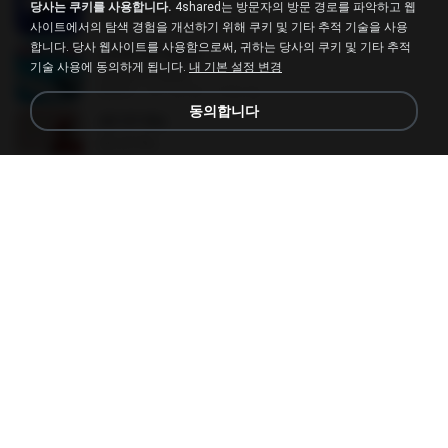
BANG BANG
당사는 쿠키를 사용합니다.
4shared는 방문자의 방문 경로를 파악하고 웹
02:57
6개월 전
JH Y.
사이트에서의 탐색 경험을 개선하기 위해 쿠키 및 기타 추적 기술을 사용
합니다. 당사 웹사이트를 사용함으로써, 귀하는 당사의 쿠키 및 기타 추적
LOVE ATTACK
기술 사용에 동의하게 됩니다.
내 기본 설정 변경
LOVE ATTACK
03:01
약 1년 전
지빈 임.
동의합니다
All Of Me
All Of Me
04:38
약 1년 전
Nutcha P.
Malayalam Songs Collection
Malayalam Songs Collection
04:16
2년 전
Vinod A.
Kal Ho Na Ho
Kal Ho Na Ho
05:21
10년 전
Barath D.
your love
your love
03:17
9년 전
Marvio C.
Beggin
Beggin
03:30
4년 전
Marco Antônio