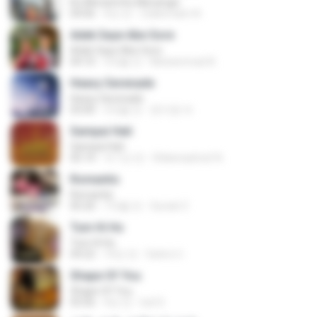
Ku Menanti Ku Menangis
04:06
4년 전
Zulkernaim N.
Adek Saye Abe Sore
Adek Saye Abe Sore
04:10
3개월 전
Muhammad A.
Heavy Serenade
Heavy Serenade
03:00
3개월 전
문지영 여.
Sampai Hati
Sampai Hati
05:14
약 1년 전
Shikenashraf A.
Romantis
Romantis
05:20
7개월 전
Suriati Z.
Tum Hi Ho
Tum Hi Ho
04:22
10년 전
Satrio U.
Shape Of You
Shape Of You
03:56
4년 전
Icel S.