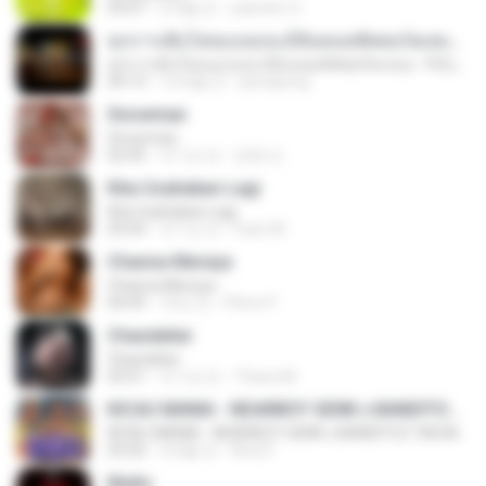
03:07
2개월 전
yasmim O.
ทุกการเติบโตของเธอจะมีฉันคอยซัพพอร์ตเสมอ - FULL , [เนื้อเพลง]
ทุกการเติบโตของเธอจะมีฉันคอยซัพพอร์ตเสมอ - FULL , [เนื้อเพลง]
04:13
12개월 전
jeerapong
Snowman
Snowman
02:45
약 1년 전
은혜 조.
Kita Usahakan Lagi
Kita Usahakan Lagi
03:54
약 1년 전
Fazri M.
Channa Mereya
Channa Mereya
04:49
10년 전
Phino P.
Chandelier
Chandelier
03:51
약 1년 전
Thiara M.
KICAU MANIA - NDARBOY GENK x BANDITOZ YAOW 86 (OFFICIAL LYRIC VIDEO) GAS POL NDANGAK
KICAU MANIA - NDARBOY GENK x BANDITOZ YAOW 86 (OFFICIAL LYRIC VIDEO) GAS POL NDANGAK
03:50
3개월 전
Rina P.
Multo