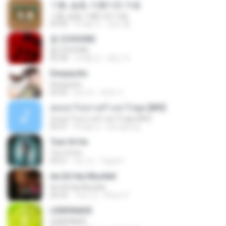
기쁨, 슬픔, 아름다운 마음
기쁨, 슬픔, 아름다운 마음
04:36
4개월 전
정은 홍.
춤 (CHOOM)
춤 (CHOOM)
02:58
3개월 전
혜진 주.
Despacito
Despacito
02:42
8년 전
희영 이.
สุขอย่าไปเล่าเศร้าอย่าไปพูด [MV]
สุขอย่าไปเล่าเศร้าอย่าไปพูด [MV]
04:31
8개월 전
jeerapong
Tum Hi Ho
Tum Hi Ho
04:21
9년 전
Teguh I.
Ae Dil Hai Mushkil
Ae Dil Hai Mushkil
04:29
10년 전
Phino P.
LEMONADE
LEMONADE