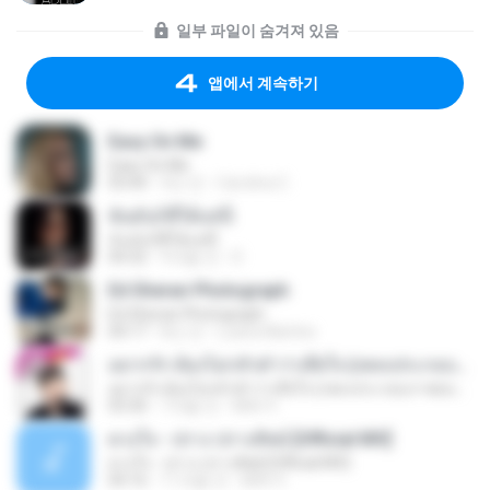
일부 파일이 숨겨져 있음
앱에서 계속하기
Easy On Me
Easy On Me
03:44
4년 전
Carolina C.
ฉันมันก็ดีได้แค่นี้
ฉันมันก็ดีได้แค่นี้
04:32
9개월 전
D
Ed Sheran Photograph
Ed Sheran Photograph
04:17
8년 전
Luana Martins
อยากรัก ต้องไม่กลัวคำว่าเสียใจ (เพลงประกอบภาพยนตร์ รัก 7 ปี ดี 7 หน)
อยากรัก ต้องไม่กลัวคำว่าเสียใจ (เพลงประกอบภาพยนตร์ รัก 7 ปี ดี 7 หน)
03:30
7개월 전
Mith 9.
ดวงใจ - ปราง ปรางทิพย์ [Official MV]
ดวงใจ - ปราง ปรางทิพย์ [Official MV]
04:16
11개월 전
Mith 9.