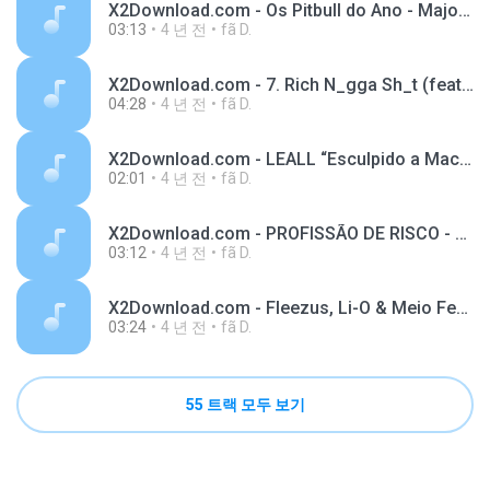
X2Download.com - Os Pitbull do Ano - Major RD _ Baviera _ LEALL (Prod. Malive) (256 kbps).mp3
03:13
4 년 전
fã D.
X2Download.com - 7. Rich N_gga Sh_t (feat. Mc Igu, Sidoka, Derek & Jé Santiago) (Official Visualizer) (192 kbps).mp3
04:28
4 년 전
fã D.
X2Download.com - LEALL “Esculpido a Machado” _ 10 EAM (256 kbps).mp3
02:01
4 년 전
fã D.
X2Download.com - PROFISSÃO DE RISCO - Veigh, LEALL, Kayode, Celo & Nagalli (192 kbps).mp3
03:12
4 년 전
fã D.
X2Download.com - Fleezus, Li-O & Meio Feel - Liga Nois (Audio) (feat. Yunk Vino) (128 kbps).mp3
03:24
4 년 전
fã D.
55 트랙 모두 보기