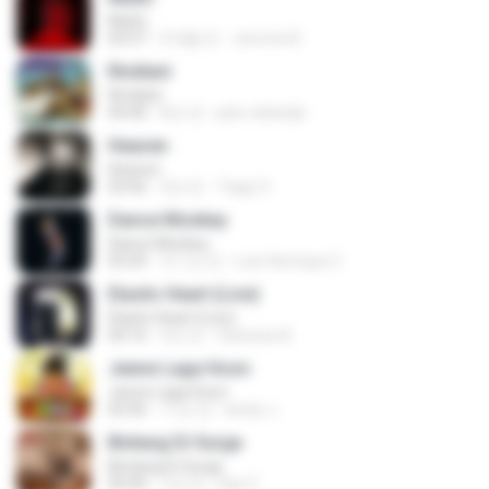
Multo
03:57
5개월 전
Jerome B.
Rindiani
Rindiani
04:40
8년 전
joko rahardjo
Heaven
Heaven
03:56
3년 전
Tiago S.
Dance Monkey
Dance Monkey
03:29
약 1년 전
Luis Henrique C.
Elastic Heart (Live)
Elastic Heart (Live)
04:16
3년 전
Vanessa A.
Jeene Laga Hoon
Jeene Laga Hoon
03:56
11년 전
bindu J.
Bintang Di Surga
Bintang Di Surga
05:00
7년 전
Sep Z.