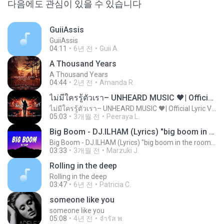
다음에도 관심이 있을 수 있습니다
GuiiAssis
GuiiAssis
04:11
6년 전
Guii A.
A Thousand Years
A Thousand Years
04:44
2년 전
Amanda R.
ไม่มีใครรู้ตัวเรา– UNHEARD MUSIC 🖤| Official Lyric Video | เพลงสู้ชีวิต
ไม่มีใครรู้ตัวเรา– UNHEARD MUSIC 🖤| Official Lyric Video | เพลงสู้ชีวิต
05:03
3개월 전
Peeraya L.
Big Boom - DJ.ILHAM (Lyrics) "big boom in the room i go kaboom"
Big Boom - DJ.ILHAM (Lyrics) "big boom in the room i go kaboom"
03:33
3개월 전
Marzuki J.
Rolling in the deep
Rolling in the deep
03:47
6년 전
Patricia C.
someone like you
someone like you
05:08
4년 전
จํารัส พ.