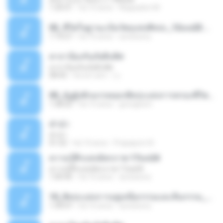
1:24:31
há 10 anos
Noppadon M.
02_ชีวิตในฐานะเป็นวัตถุแห่งศิลปะ_12เมย23.mp3
1:14:27
há 16 anos
accessory
คาถาป้องกันภัยสิบทิศ
คาถาป้องกันภัยสิบทิศ
08:42
há um ano
กุ เ.
05_อัฏฐังคิกมรรคยอกศิลปะแห่งการครองชีวิต_10พค23.mp3
1:28:22
há 15 anos
grongitum
คำนำ
คำนำ
01:52
há 14 anos
Prapaporn N.
ความรู้สึกแห่งมิตรภาพ 17มค24
ความรู้สึกแห่งมิตรภาพ 17มค24
1:00:45
há 16 anos
accessory
10_ศิลปะแห่งการอยู่เหนือกรรมและสิ้นกรรม_14มิย23.mp3
1:30:07
há 16 anos
accessory