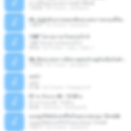
ความมีวิญญาณแห่งการต่อสู้ 14มีค24
1:24:23
há 16 anos
accessory
05_อัฏฐังคิกมรรคยอกศิลปะแห่งการครองชีวิต_10พค23.mp3
1:28:21
há 16 anos
accessory
158P โลกวุ่นวาย กิเลสวุ่นใจ 5
158P โลกวุ่นวาย กิเลสวุ่นใจ 5
49:52
há 15 anos
Jack_1Jack_1
08_ศิลปะแห่งการมีพระพุทธเจ้าอยู่กับเนื้อกับตัว_31พค23.mp3
1:10:03
há 15 anos
grongitum
บทนำ
บทนำ
07:38
há 14 anos
Prapaporn N.
07. พ. 5 เม.ย. 60 - 15.50 น
07. พ. 5 เม.ย. 60 - 15.50 น
09:56
há 8 anos
Seehanat N.
มองดูปริทัศน์แห่งชีวิตในทุกแง่ทุกมุม 12กพ26
มองดูปริทัศน์แห่งชีวิตในทุกแง่ทุกมุม 12กพ26
1:55:17
há 16 anos
accessory