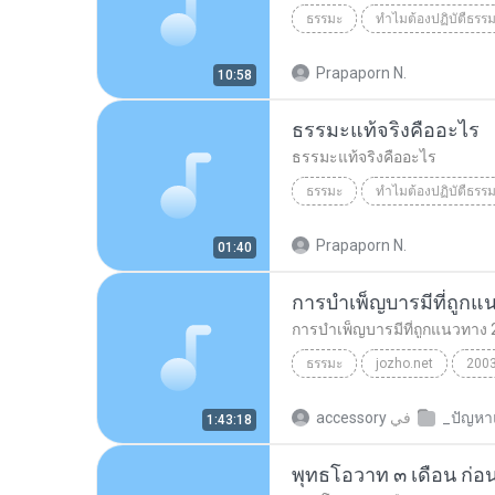
ธรรมะ
ทำไมต้องปฏิบัตืธรร
เหตุใดเราต้องมาปฏิบัติธรรม
Prapaporn N.
10:58
ธรรมะแท้จริงคืออะไร
ธรรมะแท้จริงคืออะไร
ธรรมะ
ทำไมต้องปฏิบัตืธรร
ธรรมะ
ธรรมะแท้จริงคืออะไร
Prapaporn N.
01:40
การบำเพ็ญบารมีที่ถูกแ
การบำเพ็ญบารมีที่ถูกแนวทาง 
ธรรมะ
jozho.net
200
การบำเพ็ญบารมีที่ถูกแนวทาง 21มีค24
في
accessory
1:43:18
พุทธโอวาท ๓ เดือน ก่อน