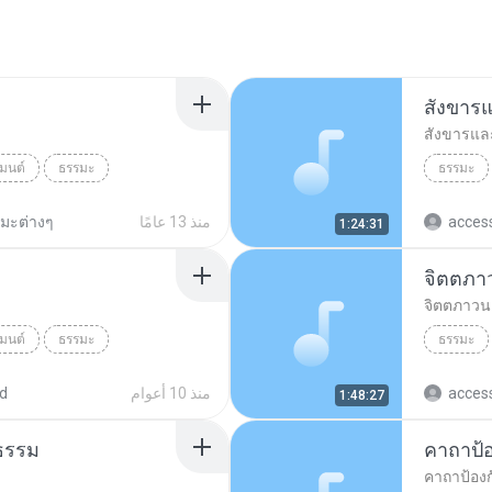
สังขารแ
สังขารและ
มนต์
ธรรมะ
ธรรมะ
ร ไกรลาศ
สังขารแล
acces
منذ 13 عامًا
มะต่างๆ
1:24:31
จิตตภา
จิตตภาวน
มนต์
ธรรมะ
ธรรมะ
ร ไกรลาศ
ธรรมะ
acces
منذ 10 أعوام
d
1:48:27
ิธรรม
คาถาป้อ
คาถาป้องก