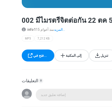
002 มีไมรตรีจิตต่อกัน 22 ตค
المزيد...
15 منذ أعوام
info1
MP3
7,212 KB
تنزيل
إلى المكتبة
فتح في...
التعليقات
0
إضافة تعليق جديد