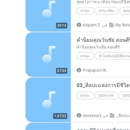
พุทธโอวาท ๓ เดือน ก่อนปรินิพ
ธรรมะ
ธรรมะคีตะ
พุทธสมาคม อ.พังโคน จ.สกลนคร
My 4sh
في
kitipant S.
29:13
คำนิยมคุณวันชัย สอนศิร
คำนิยมคุณวันชัย สอนศิริ
ธรรมะ
ทำไมต้องปฏิบัตืธรร
คำนิยมคุณวันชัย สอนศิริ
ธร
Prapaporn N.
07:53
ธรรมะ
jozho.net
200
في
accessory
1:47:52