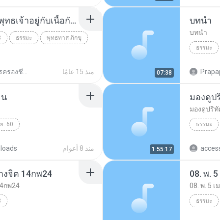
08_ศิลปะแห่งการมีพระพุทธเจ้าอยู่กับเนื้อกับตัว_31พค23.mp3
บทนำ
บทนำ
3
ธรรมะ
พุทธทาส ภิกขุ
ธรรมะ
บทนำ
Prapa
منذ 15 عامًا
ศิลปการครองชีวิต พุทธทาสภิกขุ
07:38
 น
มองดูปริท
.ย. 60
ธรรมะ
7. พ. 5 เม.ย. 60 - 15.50 น
acces
منذ 8 أعوام
loads
1:55:17
างจิต 14กพ24
08. พ. 5
14กพ24
08. พ. 5 เ
3
ธรรมะ
ธรรมะ
พุทธทาส ภิกขุ
08. พ. 5 