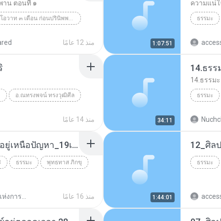
พาน ตอนที่ ๑
ความแน่ใจใ
พุทธโอวาท ๓ เดือน ก่อนปรินิพพาน ตอนที่ ๑
ธรรมะ
ธรรมะ
acces
منذ 12 عامًا
ared
1:07:51
ิ
14.ธรร
14.ธรรมะ
ม
อ.ณทรงพจน์ ทรงวุฒิศีล
ธรรมะ
รมะ
14.ธรรม
Nuchc
منذ 14 عامًا
34:11
03_ศิลปะแห่งการมีชีวิตอยู่เหนือปัญหา_19เมย23.mp3
3
ธรรมะ
พุทธทาส ภิกขุ
ธรรมะ
acces
منذ 16 عامًا
_ศิลปะแห่งการครองชีวิต.พุทธทาส
1:44:01