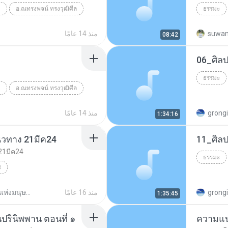
ม
อ.ณทรงพจน์ ทรงวุฒิศีล
ธรรมะ
ธรรมะ
คาถาป้อง
suwan
منذ 14 عامًا
08:42
ธรรมะ
ม
อ.ณทรงพจน์ ทรงวุฒิศีล
grong
منذ 14 عامًا
1:34:16
นวทาง 21มีค24
21มีค24
ธรรมะ
3
ธรรมะ
พุทธทาส ภิกขุ
grong
منذ 16 عامًا
_ปัญหาแห่งมนุษย์ภาพ.พุทธทาส
1:35:45
ปรินิพพาน ตอนที่ ๑
ความแน่ใ