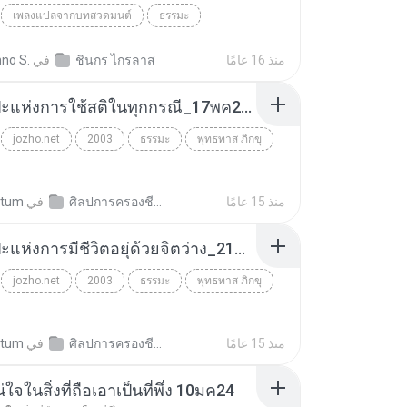
เพลงแปลจากบทสวดมนต์
ธรรมะ
กันภัยสิบทิศ
ชินกร ไกรลาศ
منذ 16 عامًا
ชินกร ไกรลาส
في
no S.
06_ศิลปะแห่งการใช้สติในทุกกรณี_17พค23.mp3
jozho.net
2003
ธรรมะ
พุทธทาส ภิกขุ
منذ 15 عامًا
ศิลปการครองชีวิต พุทธทาสภิกขุ
في
itum
11_ศิลปะแห่งการมีชีวิตอยุ่ด้วยจิตว่าง_21มิย23.mp3
jozho.net
2003
ธรรมะ
พุทธทาส ภิกขุ
منذ 15 عامًا
ศิลปการครองชีวิต พุทธทาสภิกขุ
في
itum
จในสิ่งที่ถือเอาเป็นที่พึ่ง 10มค24