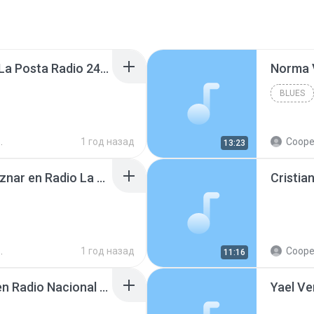
Guillermo Grosvald en La Posta Radio 240828.mp3
BLUES
1 год назад
Cooperativ
13:23
María de los Ángeles Aznar en Radio La Compañía 250617.mp3
1 год назад
Cooperativ
11:16
Sebastián Labaronne en Radio Nacional Viedma 240325.mp3
Yael Ve