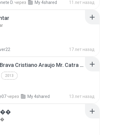
nete D.
через
My 4shared
11 лет назад
ntar
ar
lver22
17 лет назад
Thiago Brava Cristiano Araujo Mr. Catra - Ta Soltinha.mp3
2013
re07
через
My 4shared
13 лет назад
���
��