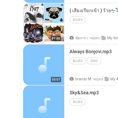
BLUES
อัยการ เ.
через
My 4s
01:46
Always Bonjovi.mp3
BLUES
2000
brando M.
через
My 
03:07
Sky&Sea.mp3
BLUES