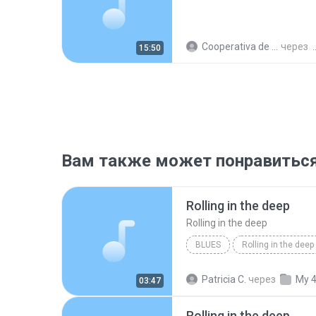
Cooperativa de Trabajo C.
через
15:50
Вам также может понравитьс
Rolling in the deep
Rolling in the deep
BLUES
Rolling in the deep
Rolling in the deep
Patricia C.
через
My 
03:47
Rolling in the deep