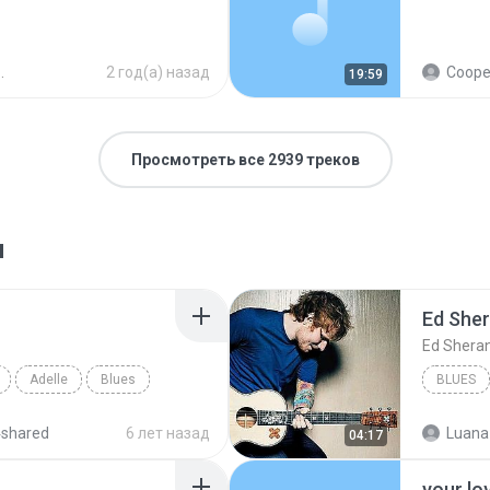
2 год(а) назад
Cooperativ
19:59
Просмотреть все 2939 треков
я
Ed She
Ed Shera
Adelle
Blues
BLUES
4shared
6 лет назад
Luana
04:17
your lo