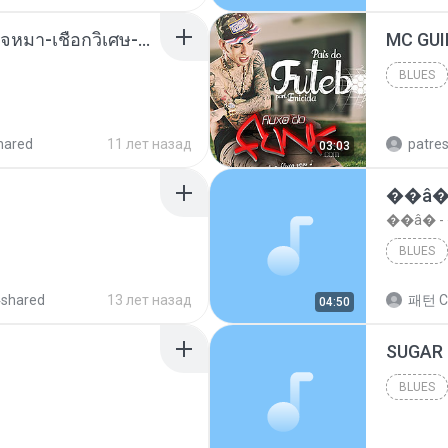
( เสียงเรียกเข้า ) ร้ายๆ-ใจหมา-เชือกวิเศษ-ว้าเหว่.mp3
BLUES
Blues
hared
11 лет назад
patre
03:03
��â�
��â� 
BLUES
4shared
13 лет назад
패턴 C
04:50
BLUES