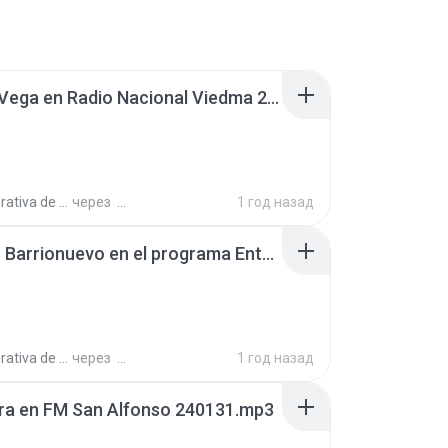
Norma Vega en Radio Nacional Viedma 240918.mp3
a de Trabajo C.
через
1 год назад
Cristian Barrionuevo en el programa Entre amigos, en AgenHoy Radio 250409.mp3
a de Trabajo C.
через
1 год назад
ra en FM San Alfonso 240131.mp3