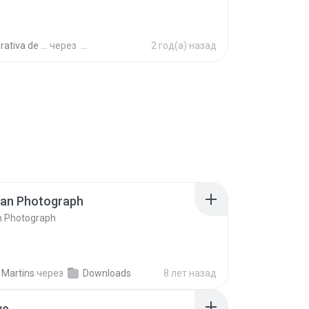
a de Trabajo C.
через
2 год(а) назад
ran Photograph
n Photograph
 Martins
через
Downloads
8 лет назад
ve