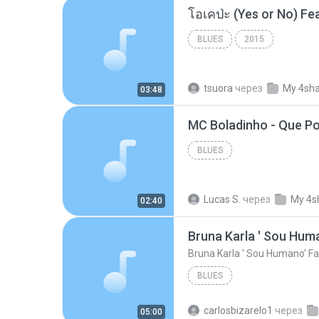
BLUES
2015
tsuora
через
My 4sh
03:48
BLUES
Lucas S.
через
My 4s
02:40
Bruna Karla ' Sou Huma
Bruna Karla ' Sou Humano' Fa
BLUES
carlosbizarelo1
через
05:00