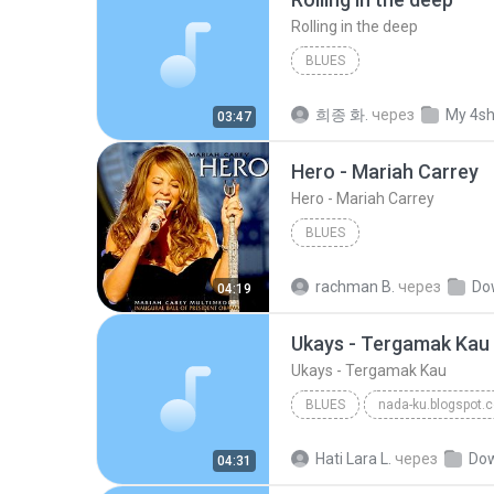
Rolling in the deep
BLUES
희종 화.
через
My 4s
03:47
Hero - Mariah Carrey
Hero - Mariah Carrey
BLUES
rachman B.
через
Do
04:19
Ukays - Tergamak Kau
Ukays - Tergamak Kau
BLUES
nada-ku.blogspot.
Ukays
Blues
Hati Lara L.
через
Do
04:31