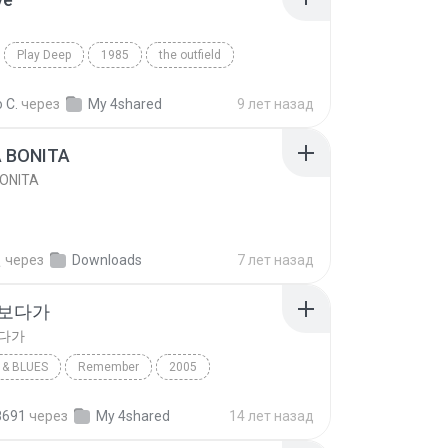
Play Deep
1985
the outfield
e
Blues
 C.
через
My 4shared
9 лет назад
A BONITA
BONITA
선
через
Downloads
7 лет назад
 보다가
보다가
& BLUES
Remember
2005
보다가
바이브
Rhythm & Blues
8691
через
My 4shared
14 лет назад