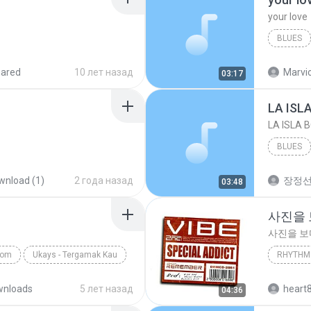
your love
BLUES
your lov
hared
10 лет назад
Marvio
03:17
LA ISL
LA ISLA 
BLUES
wnload (1)
2 года назад
장정
03:48
사진을
사진을 
com
Ukays - Tergamak Kau
RHYTHM 
사진을 
wnloads
5 лет назад
heart
04:36