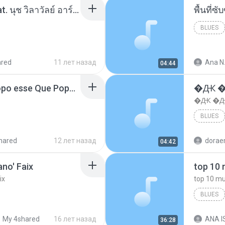
โอเคป่ะ (Yes or No) Feat. นุช วิลาวัลย์ อาร์สยาม - Flame.mp3
พื้นที่
BLUES
ared
11 лет назад
Ana N
04:44
MC Boladinho - Que Popo esse Que Popo Gigante (DjWn) (áudio Oficial).mp3
�Ԫ �Ԫ
�Ԫ �Ԫ�
BLUES
hared
12 лет назад
04:42
no' Faix
ix
BLUES
dj valmir
My 4shared
16 лет назад
ANA IS
36:28