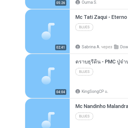
Ouma S.
05:26
BLUES
Sabrina A.
через
Dow
02:41
BLUES
KingSongCP แ.
04:04
BLUES