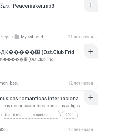
ซับซ้อน -Peacemaker.mp3
.
через
My 4shared
11 лет назад
�����԰ (Ost.Club Frid
����԰ (Ost.Club Frid
doraemon_bestdan
12 лет назад
top 10 musicas romanticas internacionais as antigas que faz seu coraçao bater mais forte remix
top 10 musicas romanticas internacionais as antigas que faz seu coraçao bater mais forte remix
top 10 musicas romanticas dj valmir santos pitanga pr
2011
 santos pitanga pr
IS L.
12 лет назад