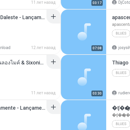
11 лет назад
DjCoto
03:17
Mc Tati Zaqui - Eterno Daleste - Lançamento 2014.mp3
apasce
apascent
BLUES
nload
12 лет назад
josysi
07:08
ตราบธุรีดิน - PMC ปู่จ๋านลองไมค์ & Sixonine ( Cover Version ).mp3
BLUES
11 лет назад
rudie
03:30
Mc Nandinho Malandramente - Lançamento 2016.mp3
�ʧ�ѹ
�ʧ�ѹ�
BLUES