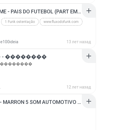
top 10 musicas romanticas internacionais as antiga...
Blues
MC GUIME - PAIS DO FUTEBOL (PART EMICIDA) 2014.mp3
1 Funk ostentação
www.fluxodofunk.com
se100ideia
13 лет назад
 - ��������
- ��������
.
12 лет назад
SUGAR - MARRON 5 SOM AUTOMOTIVO (DJ COTONETE BHZ).mp3