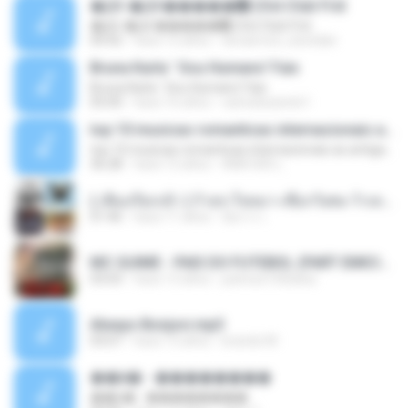
�Ԫ �Ԫ�����԰ (Ost.Club Frid
�Ԫ �Ԫ�����԰ (Ost.Club Frid
04:42
hace 12 años
doraemon_bestdan
Bruna Karla ' Sou Humano' Faix
Bruna Karla ' Sou Humano' Faix
05:00
hace 16 años
carlosbizarelo1
top 10 musicas romanticas internacionais as antigas que faz seu coraçao bater mais forte remix
top 10 musicas romanticas internacionais as antigas que faz seu coraçao bater mais forte remix
36:28
hace 12 años
ANA ISIS L.
( เสียงเรียกเข้า ) ร้ายๆ-ใจหมา-เชือกวิเศษ-ว้าเหว่.mp3
01:46
hace 11 años
อัยการ เ.
MC GUIME - PAIS DO FUTEBOL (PART EMICIDA) 2014.mp3
03:03
hace 13 años
patrese100ideia
Always Bonjovi.mp3
03:07
hace 13 años
brando M.
��â� - ��������
��â� - ��������