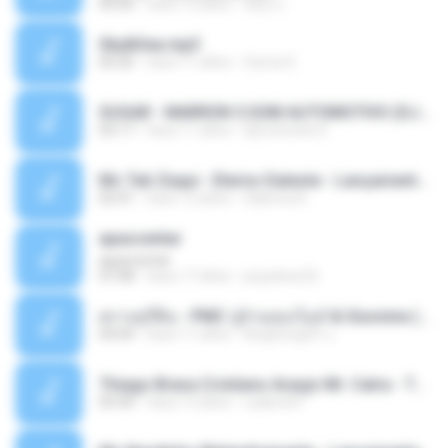
04:50
hace 12 años
패턴 C.
Sky&Sea.mp3
05:26
hace 11 años
Ouma S.
SUGAR - MARRON 5 SOM AUTOMOTIVO (DJ COTONETE BHZ).mp3
03:17
hace 11 años
DjCotonete D.
Mc Tati Zaqui - Eterno Daleste - Lançamento 2014.mp3
02:41
hace 12 años
Sabrina A.
apascentar
apascentar
07:08
hace 17 años
josysilver22
ตราบธุรีดิน - PMC ปู่จ๋านลองไมค์ & Sixonine ( Cover Version ).mp3
04:04
hace 11 años
KingSongCP แ.
Thiago Brava Cristiano Araujo Mr. Catra - Ta Soltinha.mp3
03:30
hace 13 años
rudiere07