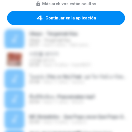
Más archivos están ocultos
Continuar en la aplicación
Ukays - Tergamak Kau
Ukays - Tergamak Kau
04:31
hace 5 años
Hati Lara L.
사진을 보다가
사진을 보다가
04:36
hace 14 años
heart8691
โอเคป่ะ (Yes or No) Feat. นุช วิลาวัลย์ อาร์สยาม - Flame.mp3
03:48
hace 11 años
tsuora
พื้นที่ซับซ้อน -Peacemaker.mp3
04:44
hace 11 años
Ana N.
MC Boladinho - Que Popo esse Que Popo Gigante (DjWn) (áudio Oficial).mp3
02:40
hace 12 años
Lucas S.