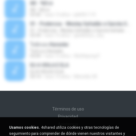
Äð - ¾Ö»ó
Äð - ¾Ö»ó
03:30
hace 13 años
pbk961119
01 - Poderosa - Wesley Safadão e Garota Safada - Promocional Dezembro
01 - Poderosa - Wesley Safadão e Garota Safada - Promocional Dezembro
02:34
hace 10 años
gisellefisio_cbq
ใจนักเลง Karaoke
ใจนักเลง Karaoke
03:04
hace 12 años
Wutthipong P.
EU A VIOLA E ELA
EU A VIOLA E ELA
03:14
hace 14 años
Meninão V8
Términos de uso
Privacidad
Asistencia
Usamos cookies.
4shared utiliza cookies y otras tecnologías de
No venda mi información personal
seguimiento para comprender de dónde vienen nuestros visitantes y