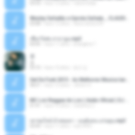
03:33
hace 12 años
Castornidas
Wesley Safadão e Garota Safada _ CLAUDIA LEITE_REMIX_DJAMOROSO 2014.mp3
03:08
hace 12 años
flavio.oliveira78
เชือกวิเศษ ลาบานูน.mp3
04:45
hace 11 años
kriangkrai T.
쿵
쿵
03:10
hace 10 años
동규 김.
Set De Funk 2015 - As Melhores Musica lançamentos ''Dj Jhóòm''.mp3
58:21
hace 12 años
Jhóòm S.
MC Lon Reggae do Lon ( Aúdio Oficial ) DJ Gui Beats.mp3
01:41
hace 12 años
Carlinhos C.
เขาขอไลน์ อ้ายขอลา - มนต์แคน แก่นคูน.mp3
03:49
hace 11 años
nuk19991