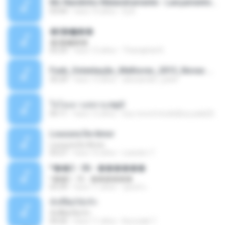
Mc Nandinho Malandramente - Lançamento 2016.mp3
03:04
hace 10 años
Dj A.
�ʧ�ѹ���
�ʧ�ѹ���
05:29
hace 12 años
Thanaphat K.
Funk_Ostentação_Melhores_2013_Novas MC GUIME, MC LON, MC RODOLFINHO, MC NEGUINHO DO KAXETA, MC Leo Da Baixada, MC Boy Do CHarmes.mp3
35:29
hace 13 años
alexsander_patel
ใจโลเล-วงสหาย.mp3
05:11
hace 12 años
boy record studio[boy pala] B.
Loucura De Amor
Loucura De Amor
03:27
hace 16 años
Leandro T.
ᴹ��2 - 06 - ������
ᴹ��2 - 06 - ������
03:39
hace 11 años
ชูพงษ์ แ.
ทั้งที่ผิดก็ยังรัก
ทั้งที่ผิดก็ยังรัก
04:26
hace 11 años
Kurozaki T.