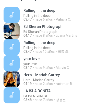
Rolling in the deep
Rolling in the deep
03:47
hace 6 años
Patricia C.
Ed Sheran Photograph
Ed Sheran Photograph
04:17
hace 8 años
Luana Martins
Rolling in the deep
Rolling in the deep
03:47
hace 10 años
희종 화.
your love
your love
03:17
hace 9 años
Marvio C.
Hero - Mariah Carrey
Hero - Mariah Carrey
04:19
hace 2 años
rachman B.
LA ISLA BONITA
LA ISLA BONITA
03:48
hace 7 años
장정선