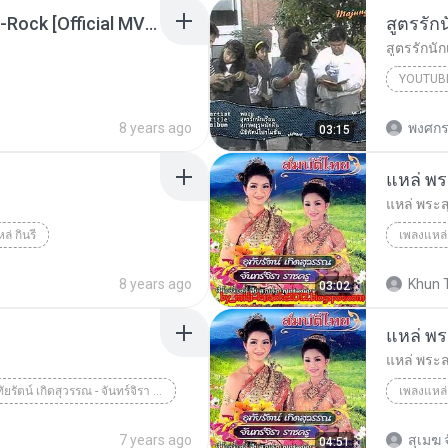
วอนซะแล้ว อัลบั้ม R-วุฑ-Rock [Official MV].mp3
สูตรรัก
สูตรรักนั
8 years ago
พงศกร
03:15
แหล่ พร
แหล่ พระส
ล่ กินรี
เพลงแหล่
ิรา ราชครู
เพลงแหล่
8 years ago
Khun T
03:02
แหล่ พ
แหล่ พระ
อุทัยรัตน์ เกิดสุวรรณ - จันทร์จิรา ราชครู
เพลงแหล่
เพลงแหล่
7 years ago
สุเมฆ
04:51