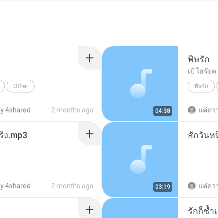
พิษรัก
เป้ ไฮร๊อค -
Other
พิษรัก
y 4shared
2 months ago
แค่ความร
04:38
ริง.mp3
สักวันหน
y 4shared
2 months ago
แค่ความร
03:19
รักก็ช้ำเ