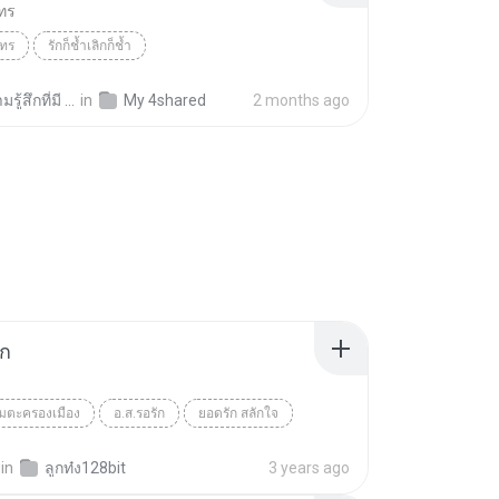
ทร
นทร
รักก็ช้ำเลิกก็ช้ำ
ู้สึกที่มี น.
in
My 4shared
2 months ago
ัก
มตะครองเมือง
อ.ส.รอรัก
ยอดรัก สลักใจ
in
ลูกท๋ง128bit
3 years ago