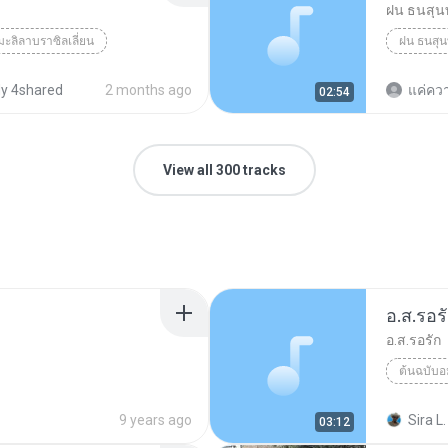
ฝน ธนสุน
มะลิลาบราซิลเลี่ยน
ฝน ธนสุ
y 4shared
2 months ago
แค่ความร
02:54
View all 300 tracks
อ.ส.รอร
อ.ส.รอรัก
ต้นฉบับอ
9 years ago
Sira L.
03:12