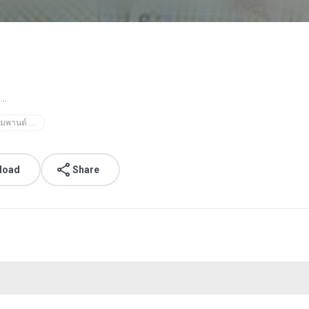
..
ทศพล หิมพานต์ (รวมมิตร)
load
Share