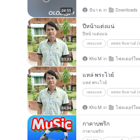
Top 40
ไวพจน์&ทศพล คู่บุญ 
มีนา ต.
in
Downloads
04:55
ปีหน้าแต่งแน่
ปีหน้าแต่งแน่
เพลงแหล่
ทศพล หิมพานต์ (
ทศพล หิมพานต์
เพลงแหล่
Kho M.
in
โฟลเดอร์ใหม
03:33
แหล่ พระไวย์
แหล่ พระไวย์
เพลงแหล่
ทศพล หิมพานต์ (
ทศพล หิมพานต์
เพลงแหล่
Kho M.
in
โฟลเดอร์ใหม
04:04
กาคาบพริก
กาคาบพริก