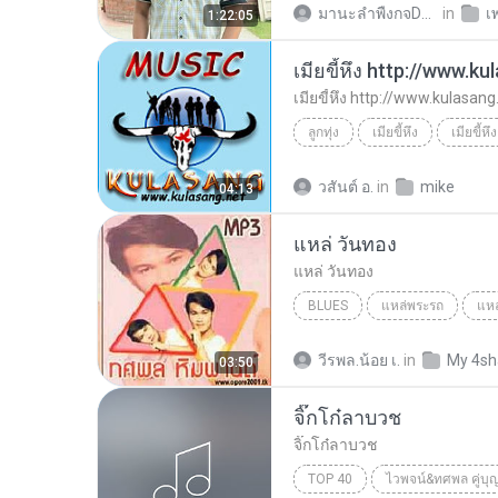
มานะลำพืงกจDa Ra
in
เ
1:22:05
เมียขี้หึง http://www.k
เมียขี้หึง http://www.kulasang
ลูกทุ่ง
เมียขี้หึง
ลูกทุ่ง
ทศพล เพลงไทย
วสันต์ อ.
in
mike
04:13
แหล่ วันทอง
แหล่ วันทอง
BLUES
แหล่พระรถ
แหล
Blues
วีรพล.น้อย เ.
in
My 4sh
03:50
จิ๊กโก๋ลาบวช
จิ๊กโก๋ลาบวช
TOP 40