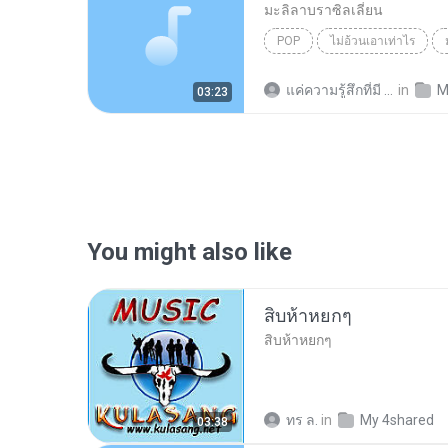
มะลิลาบราซิลเลี่ยน
POP
ไม่อ้วนเอาเท่าไร
แค่ความรู้สึกที่มี น.
in
M
03:23
You might also like
สิบห้าหยกๆ
สิบห้าหยกๆ
ทร ล.
in
My 4shared
03:38