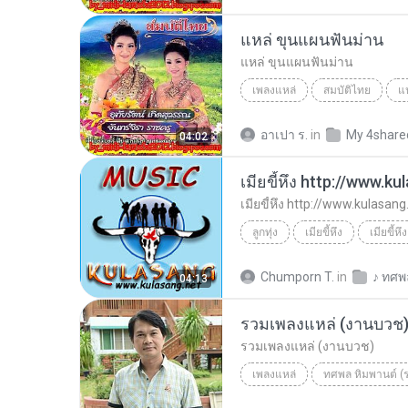
แหล่ ขุนแผนฟันม่าน
แหล่ ขุนแผนฟันม่าน
เพลงแหล่
สมบัติไทย
แ
อุทัยรัตน์ เกิดสุวรรณ - จันทร์จ
อาเปา ร.
in
My 4share
04:02
เมียขี้หึง http://www.k
เมียขี้หึง http://www.kulasang
ลูกทุ่ง
เมียขี้หึง
ลูกทุ่ง
ทศพล เพลงไทย
Chumporn T.
in
♪ ทศพ
04:13
รวมเพลงแหล่ (งานบวช
รวมเพลงแหล่ (งานบวช)
เพลงแหล่
ทศพล หิมพานต์ (
รวมเพลงแหล่ (งานบวช)
ทศ