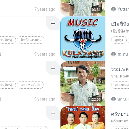
คู่บวช
จิ๊กโก๋ลาบวช
เพลงแหล่
7 years ago
Yuttan
03:31
เมียขี้ห
เมียขี้หึง
รวมมิตร)
ปีหน้าแต่งแน่
ลูกทุ่ง
ลูกทุ่ง
่
9 years ago
สมทบ 
04:13
รวมเพล
รวมเพลงแ
รวมมิตร)
แหล่ พระไวย์
เพลงแหล่
รวมเพลง
่
9 years ago
บัก บ.
1:22:05
ศรัทธา
ศรัทธาม