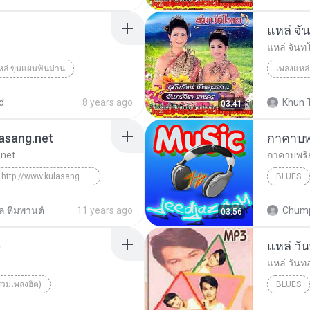
แหล่ จ
แหล่ จัน
หล่ ขุนแผนฟันม่าน
เพลงแหล่
ิรา ราชครู
เพลงแหล่
เพลงแหล่
d
8 years ago
Khun T
03:41
ulasang.net
กาคาบพ
.net
กาคาบพริ
เมียขี้หึง http://www.kulasang.net
BLUES
Blues
ล หิมพานต์
11 years ago
Chump
03:56
)
แหล่ วั
แหล่ วันท
รวมเพลงฮิต)
BLUES
พล หิมพานต์
เพลงแหล่
Blues