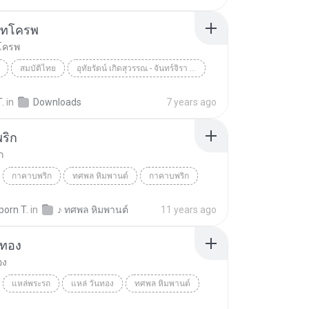
ันทโครพ
ทโครพ
สมบัติไทย
อุทัยรัตน์ เกิดสุวรรณ - จันทร์จิรา ราชครู
แหล่ จันทโครพ
.
in
Downloads
7 years ago
ริก
ก
กาคาบพริก
ทศพล หิมพานต์
กาคาบพริก
orn T.
in
♪ ทศพล หิมพานต์
11 years ago
นทอง
อง
แหล่พระรถ
แหล่ วันทอง
ทศพล หิมพานต์