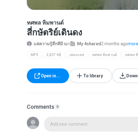
ทศพล หิมพานต์
สี่กษัตริย์เดินดง
แค่ความรู้สึกที่มี น
in
My 4shared
2 months ago
more.
MP3
3,837 KB
เพลงแหล่
ทศพล หิมพานต์
Open in...
To library
Down
Comments
0
Add new comment