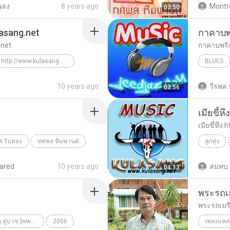
พลง
8 years ago
Montr
03:50
ulasang.net
กาคาบพ
.net
กาคาบพริ
เมียขี้หึง http://www.kulasang.net
BLUES
Blues
10 years ago
วีรพล.น
03:56
เมียขี้ห
เมียขี้หึง
่ วันทอง
ทศพล หิมพานต์
ลูกทุ่ง
ลูกทุ่ง
ared
10 years ago
สมทบ 
04:13
พระรถเ
พระรถเมร
ไวพจน์&ทศพล คู่บุญ คู่บวช [www.olozmp3.net]
2006
เพลงแหล่