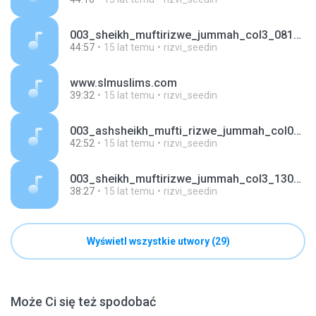
003_sheikh_muftirizwe_jummah_col3_081010.mp3
44:57
15 lat temu
rizvi_seedin
www.slmuslims.com
39:32
15 lat temu
rizvi_seedin
003_ashsheikh_mufti_rizwe_jummah_col03)_080110.mp3
42:52
15 lat temu
rizvi_seedin
003_sheikh_muftirizwe_jummah_col3_13082010.mp3
38:27
15 lat temu
rizvi_seedin
Wyświetl wszystkie utwory (29)
Może Ci się też spodobać