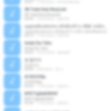
03:27
11 lat temu
fernandarossi
08 Tiada Kata Berpisah
08 Tiada Kata Berpisah
04:45
10 lat temu
yanni N.
บุญคุณต้องทดแทน แค้นต้องชำระ (Ost. หงส์เหนือมังกร)
บุญคุณต้องทดแทน แค้นต้องชำระ (Ost. หงส์เหนือมังกร)
03:13
11 lat temu
Earth A.
Andai Dia Tahu
Andai Dia Tahu
04:23
15 lat temu
quicaq3
썸 탈꺼야
썸 탈꺼야
03:04
5 lat temu
경 나.
ёГіХЄХЗФµ
ёГіХЄХЗФµ
04:24
11 lat temu
ชูพงษ์ แ.
БРБТЗдБиБХ№йУ
БРБТЗдБиБХ№йУ
02:44
11 lat temu
ชูพงษ์ แ.