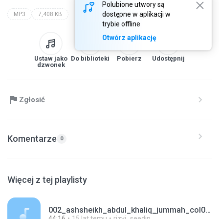
Polubione utwory są
dostępne w aplikacji w
MP3
7,408 KB
trybie offline
Otwórz aplikację
Ustaw jako
Do biblioteki
Pobierz
Udostępnij
dzwonek
Zgłosić
Komentarze
0
Więcej z tej playlisty
002_ashsheikh_abdul_khaliq_jummah_col03_010110.mp3
44:16
15 lat temu
rizvi_seedin