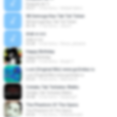
Después de Ti
03:27
14 lat temu
Anibal Calmo
08 Semoga Kau Tak Tuli Tuhan
08 Semoga Kau Tak Tuli Tuhan
06:18
11 lat temu
okta H.
drak w orz
drak w orz
02:28
16 lat temu
Rorun_phoenix
Happy Birthday
Happy Birthday
03:32
12 lat temu
Areph T.
Lost (Original Mix) www.go2relax.ru
Lost (Original Mix) www.go2relax.ru
05:53
10 lat temu
Marcelo N.
Cintaku Tak Terbatas Waktu
Cintaku Tak Terbatas Waktu
04:48
16 lat temu
Kanjeng P.
The Phantom Of The Opera
The Phantom Of The Opera
04:20
17 lat temu
khaledsmash