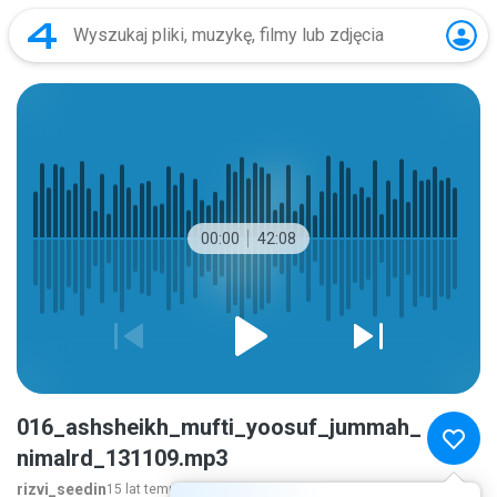
00:00
42:08
016_ashsheikh_mufti_yoosuf_jummah_
nimalrd_131109.mp3
rizvi_seedin
15 lat temu
więcej...