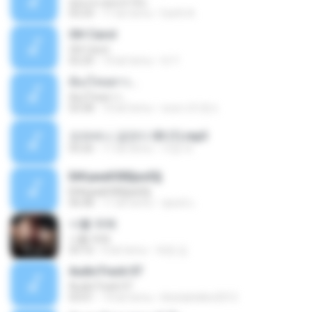
คุณและคุณเท่านั้น
03:24
11 lat temu
Earth A.
Oh! Carol
Oh! Carol
02:20
14 lat temu
tri Y.
ต้องโทษดาว...
ต้องโทษดาว...
03:58
10 lat temu
คนตาเจ้าชู้ ช.
오라버니 금잔디 03 (1).mp3
03:26
11 lat temu
지영 부.
Б№µмаКХВ§аѕЕ§
Б№µмаКХВ§аѕЕ§
06:08
11 lat temu
ชูพงษ์ แ.
너를 위해
너를 위해
03:16
6 lat temu
애영 김.
AudioTrack 07
AudioTrack 07
03:01
14 lat temu
khetiahellen2012