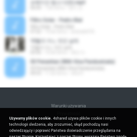
보헤미안 랩소디(퀸).mp3
06:00
7 lat temu
영미 안.
Filtro Solar - Pedro Bial
Filtro Solar - Pedro Bial
07:22
19 lat temu
andrade976
10월의 어느 멋진 날에
10월의 어느 멋진 날에
03:56
10 lat temu
복만 이.
03 Penantian (With Vina Panduwinata)
03 Penantian (With Vina Panduwinata)
04:53
11 lat temu
okta H.
Warunki używania
Prywatność
Używamy plików cookie.
4shared używa plików cookie i innych
Wsparcie
technologii śledzenia, aby zrozumieć, skąd pochodzą nasi
Nie sprzedawaj moich danych osobowych
odwiedzający i poprawić Państwa doświadczenie przeglądania na
Nie udostępniaj moich danych osobowych
naszej Stronie. Korzystając z naszej Strony, wyrażają Państwo zgodę