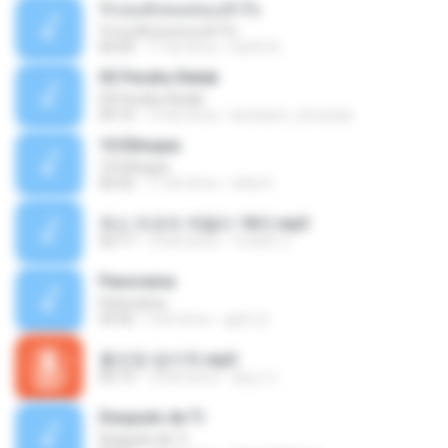
รักเธอทั้งหมดของหัวใจ
รักเธอทั้งหมดของหัวใจ
06:00
11 lat temu
Earth A.
03 Perahu Retak
03 Perahu Retak
04:10
15 lat temu
kembem_xfrustasi
10 Ethiopia
10 Ethiopia
06:02
11 lat temu
okta H.
최신 트로트 메들리 18곡.mp3
42:17
10 lat temu
이태화 이.
Panorama
Panorama
03:42
5 lat temu
솔희 전.
홍진영-엄지척.mp3
05:13
10 lat temu
종심 이.
Después de Ti
Después de Ti