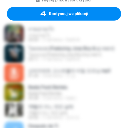
Więcej plików jest ukrytych
Kontynuuj w aplikacji
ถามเอาอะไร
ถามเอาอะไร
04:04
11 lat temu
Earth A.
โอมจงเงย (Featuring Joey Boy & ตู่ ภพธร)
โอมจงเงย (Featuring Joey Boy & ตู่ ภพธร)
03:11
11 lat temu
Earth A.
신비아파트 고스트볼의 비밀 오프닝.mp3
01:20
10 lat temu
이 강.
Badai Pasti Berlalu
Badai Pasti Berlalu
05:28
12 lat temu
ludy L.
10월의 어느 멋진 날에
10월의 어느 멋진 날에
03:56
11 lat temu
진석 조.
Después de Ti