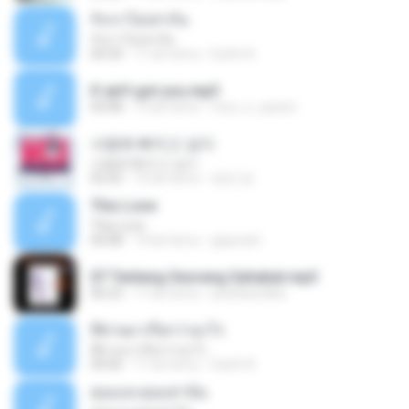
รักเราไม่เท่ากัน
รักเราไม่เท่ากัน
04:34
11 lat temu
Earth A.
If ain't got you.mp3
03:08
15 lat temu
moo_n_queen
사랑에 빠지고 싶다
사랑에 빠지고 싶다
02:25
10 lat temu
영연 정.
This Love
This Love
04:08
14 lat temu
giayrach
07 Tentang Seorang Sahabat.mp3
06:23
11 lat temu
pedrikandika
ที่ผ่านมาเรียกว่าอะไร
ที่ผ่านมาเรียกว่าอะไร
04:06
11 lat temu
Earth A.
คุณและคุณเท่านั้น