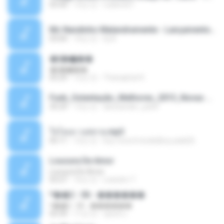
03:30
13년 전
rudiere07
Mc Nandinho Malandramente - Lançamento 2016.mp3
03:04
10년 전
Dj A.
�ʧ�ѹ���
�ʧ�ѹ���
05:29
12년 전
Thanaphat K.
Funk_Ostentação_Melhores_2013_Novas MC GUIME, MC LON, MC RODOLFINHO, MC NEGUINHO DO KAXETA, MC Leo Da Baixada, MC Boy Do CHarmes.mp3
35:29
13년 전
alexsander_patel
ใจโลเล-วงสหาย.mp3
05:11
12년 전
boy record studio[boy pala] B.
Loucura De Amor
Loucura De Amor
03:27
16년 전
Leandro T.
ᴹ��2 - 06 - ������
ᴹ��2 - 06 - ������
03:39
11년 전
ชูพงษ์ แ.