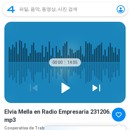
00:00
14:05
Elvia Mella en Radio Empresaria 231206.
mp3
Cooperativa de Traba
2 년 전
더 보기...