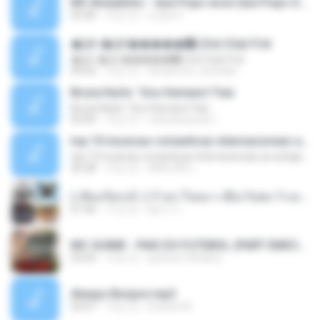
MC Boladinho - Que Popo esse Que Popo Gigante (DjWn) (áudio Oficial).mp3
02:40
12년 전
Lucas S.
�Ԫ �Ԫ�����԰ (Ost.Club Frid
�Ԫ �Ԫ�����԰ (Ost.Club Frid
04:42
12년 전
doraemon_bestdan
Bruna Karla ' Sou Humano' Faix
Bruna Karla ' Sou Humano' Faix
05:00
16년 전
carlosbizarelo1
top 10 musicas romanticas internacionais as antigas que faz seu coraçao bater mais forte remix
top 10 musicas romanticas internacionais as antigas que faz seu coraçao bater mais forte remix
36:28
12년 전
ANA ISIS L.
( เสียงเรียกเข้า ) ร้ายๆ-ใจหมา-เชือกวิเศษ-ว้าเหว่.mp3
01:46
11년 전
อัยการ เ.
MC GUIME - PAIS DO FUTEBOL (PART EMICIDA) 2014.mp3
03:03
13년 전
patrese100ideia
Always Bonjovi.mp3
03:07
13년 전
brando M.