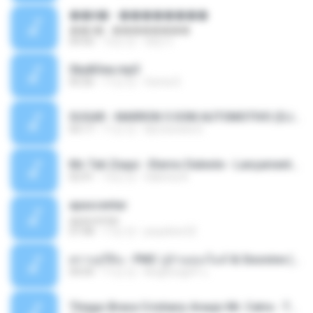
��â� - ��������
��â� - ��������
04:50
12년 전
패턴 C.
Sky&Sea.mp3
05:26
11년 전
Ouma S.
SUGAR - MARRON 5 SOM AUTOMOTIVO (DJ COTONETE BHZ).mp3
03:17
11년 전
DjCotonete D.
Mc Tati Zaqui - Eterno Daleste - Lançamento 2014.mp3
02:41
12년 전
Sabrina A.
apascentar
apascentar
07:08
17년 전
josysilver22
ตราบธุรีดิน - PMC ปู่จ๋านลองไมค์ & Sixonine ( Cover Version ).mp3
04:04
11년 전
KingSongCP แ.
Thiago Brava Cristiano Araujo Mr. Catra - Ta Soltinha.mp3