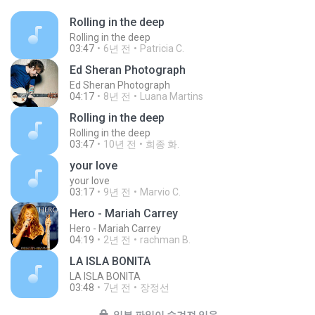
Rolling in the deep
Rolling in the deep
03:47
6년 전
Patricia C.
Ed Sheran Photograph
Ed Sheran Photograph
04:17
8년 전
Luana Martins
Rolling in the deep
Rolling in the deep
03:47
10년 전
희종 화.
your love
your love
03:17
9년 전
Marvio C.
Hero - Mariah Carrey
Hero - Mariah Carrey
04:19
2년 전
rachman B.
LA ISLA BONITA
LA ISLA BONITA
03:48
7년 전
장정선