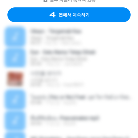
일부 파일이 숨겨져 있음
앱에서 계속하기
Ukays - Tergamak Kau
Ukays - Tergamak Kau
04:31
5년 전
Hati Lara L.
Eye - Satu Nama Tetap Dihati
Eye - Satu Nama Tetap Dihati
05:00
10년 전
Jumadi B.
사진을 보다가
사진을 보다가
04:36
14년 전
heart8691
โอเคป่ะ (Yes or No) Feat. นุช วิลาวัลย์ อาร์สยาม - Flame.mp3
03:48
11년 전
tsuora
พื้นที่ซับซ้อน -Peacemaker.mp3
04:44
11년 전
Ana N.