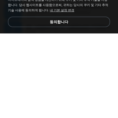
합니다. 당사 웹사이트를 사용함으로써, 귀하는 당사의 쿠키 및 기타 추적
Quer Mesmo Jogar - Marília Mendonca
기술 사용에 동의하게 됩니다.
내 기본 설정 변경
Quer Mesmo Jogar - Marília Mendonca
03:28
10년 전
Dyego R.
동의합니다
MC JUNINHO DA 10 - LIBERDADE ETERNA 2015 [DJS YAGO GOMES, GEH DA LGD, MK & MIBI].mp3
02:20
12년 전
4 S.
������ ��ѳ���Ѫ�� Ost.�ҧ���
������ ��ѳ���Ѫ�� Ost.�ҧ���
05:27
11년 전
Ball P.
YOU 'RE BEAUTIFUL
YOU 'RE BEAUTIFUL
03:40
9년 전
Dania V.
¾ÃéÒÇ
¾ÃéÒÇ
05:19
12년 전
Mark S.
โกหกหน้าตาย - มหาหิงค์.mp3
03:41
12년 전
aofloveone
ขอเวลาลืม ตัด