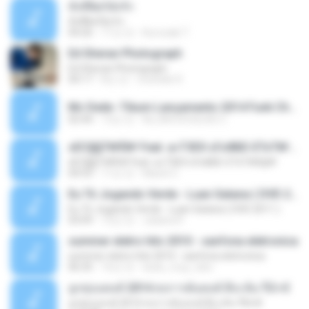
ทั้งที่ผิดก็ยังรัก
ทั้งที่ผิดก็ยังรัก
04:26
11년 전
Kurozaki T.
Ed Sheran Photograph
Ed Sheran Photograph
04:17
8년 전
michelle R.
Mc Dede -Tibum Lançamento 2014 Funk Chique Produçoes .mp3
02:44
13년 전
ALLAN DOUGLAS C.
ѕЕС§§Т№Ё№ Feat. а»ТЗЕХ ѕГѕФБЕ-ЕТєТ№Щ№
ѕЕС§§Т№Ё№ Feat. а»ТЗЕХ ѕГѕФБЕ-ЕТєТ№Щ№
04:53
11년 전
MaxGi C.
Eu Tô Jogando Verde - Luan Satana ( DVD 2011 )
Eu Tô Jogando Verde - Luan Satana ( DVD 2011 )
03:09
12년 전
Juliana R.
summer eletro hits 2010 - sanfona eletronica
summer eletro hits 2010 - sanfona eletronica
06:35
16년 전
dudu_muy_loko
ลูกทุ่งแดนซ์ 2014 สงการต์แดนซ์ ดีเจ ต้น รีมิกซ์
ลูกทุ่งแดนซ์ 2014 สงการต์แดนซ์ ดีเจ ต้น รีมิกซ์