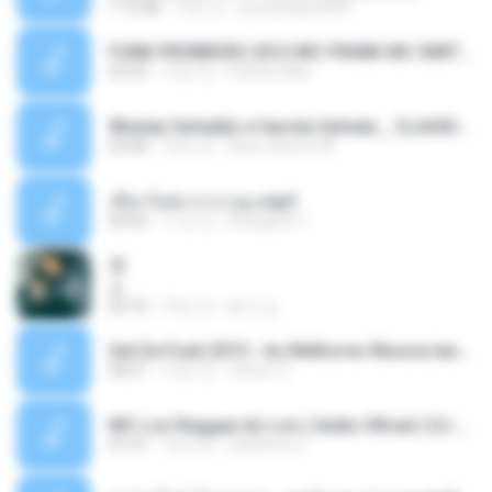
1:19:48
12년 전
powerbass2009
FUNK PROIBIDÃO 2012 MC FRANK MC SMITH MC LON MC DEDE MC DALESTE MC ROBA CENA MC K9 MC LUAN MC DINHO DA VP MC KELVINHO MC YOSHI MC DUHZINHO DA VR MC NOBRUH MC GALO SP - HINO PCC - PRIMEIRO COMANDO .mp3
03:33
12년 전
Castornidas
Wesley Safadão e Garota Safada _ CLAUDIA LEITE_REMIX_DJAMOROSO 2014.mp3
03:08
12년 전
flavio.oliveira78
เชือกวิเศษ ลาบานูน.mp3
04:45
11년 전
kriangkrai T.
쿵
쿵
03:10
10년 전
동규 김.
Set De Funk 2015 - As Melhores Musica lançamentos ''Dj Jhóòm''.mp3
58:21
12년 전
Jhóòm S.
MC Lon Reggae do Lon ( Aúdio Oficial ) DJ Gui Beats.mp3
01:41
12년 전
Carlinhos C.