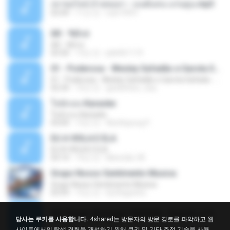
เขาขอไลน์ อ้ายขอลา - มนต์แคน แก่นคูน.mp3
03:49
11년 전
nuk19991
Äð - ¾Ö»ó
Äð - ¾Ö»ó
03:30
13년 전
pbk961119
01 - Poderosa - Wesley Safadão e Garota Safada - Promocional Dezembro
01 - Poderosa - Wesley Safadão e Garota Safada - Promocional Dezembro
02:34
10년 전
gisellefisio_cbq
ใจนักเลง Karaoke
ใจนักเลง Karaoke
03:04
12년 전
Wutthipong P.
EU A VIOLA E ELA
EU A VIOLA E ELA
03:14
14년 전
Meninão V8
Grupo Nosso Sentimento Musica
Grupo Nosso Sentimento Musica
03:59
15년 전
Dj Dhiguinho
MC Kauan (Koringa) HAHAHA , Quando a Cidade Pega Fogo Música nova 2014 (DJ PERERA) ZIKA.mp3
당사는 쿠키를 사용합니다.
4shared는 방문자의 방문 경로를 파악하고 웹
02:21
13년 전
Dan S.
사이트에서의 탐색 경험을 개선하기 위해 쿠키 및 기타 추적 기술을 사용