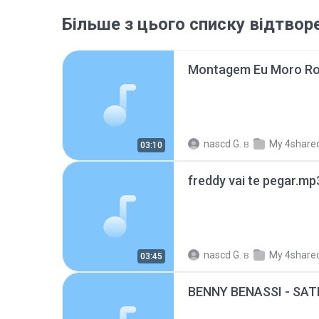
Більше з цього списку відтвор
nascd G.
в
My 4share
03:10
freddy vai te pegar.mp
nascd G.
в
My 4share
03:45