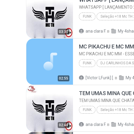
WHATSAPP [ LANÇAMENTO 2
FUNK
Seleção +18 Mc TH
WHATSAPP [ LANÇAMENTO 2016 ]
ana clara F.
в
My 4sha
03:30
FUNK
DJ CARLINHOS DA S.R ( CONTATO PRA 
[Victor LFunk] [.
в
My 
02:55
MC PIKACHU E MC MM - ESSE É MEU PROCEDE (
FUNK
Seleção +18 Mc TH
TEM UMAS MINA QUE CHATA MAIS DE MADRUGADA CHORA
ana clara F.
в
My 4sha
02:44