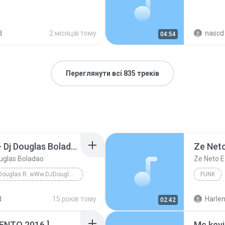
d
2 місяців тому
nascd 
04:54
Переглянути всі 835 треків
Dj Douglas Montagem - Dj Douglas Boladao
uglas Boladao
DJ Douglas R. wWw.DJDouglasR.Blogspot.com (32)99071077 msn djdouglasricardo@live.com
FUNK
DJ Douglas R. wWw.DJDouglasR.Blogspot.com (32)9907...
d
15 років тому
Harlen
02:42
NTO 2016 ]