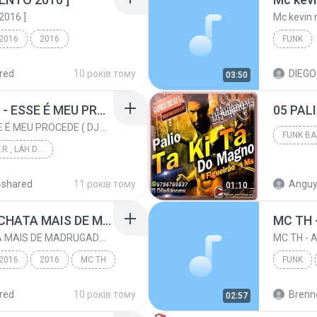
016 ]
Mc kevin 
 2016
2016
FUNK
MC TH
Funk
red
10 років тому
03:50
MC PIKACHU E MC MM - ESSE É MEU PROCEDE ( DJ CARLINHOS DA S.R )
MC PIKACHU E MC MM - ESSE É MEU PROCEDE ( DJ CARLINHOS DA S.R )
DJ CARLINHOS DA S.R , LÁH DA SÃO RAFAEL .
PALIO T
PRODUÇÃO 011-9...
4shared
11 років тому
Anguy
01:10
 DJ CARLI...
Funk
TEM UMAS MINA QUE CHATA MAIS DE MADRUGADA CHORA ♫ [LANÇAMENTO 2015]
TEM UMAS MINA QUE CHATA MAIS DE MADRUGADA CHORA ♫ [LANÇAMENTO 2015]
 2016
2016
MC TH
FUNK
 ♫ ...
Funk
red
10 років тому
Brenn
02:57