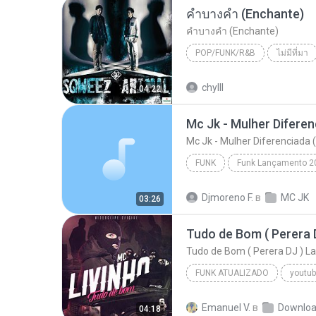
คำบางคำ (Enchante)
คำบางคำ (Enchante)
POP/FUNK/R&B
ไม่มีที่มา
SQWEEZ ANIMAL
คำบางคำ
chylll
04:22
Mc Jk - Mulher Diferenciada 
FUNK
Funk Lançamento 2
Mc Jk - Mulher Diferenciada (DJ Mimo Prod.)
Djmoreno F.
в
MC JK
03:26
Tudo de Bom ( Perera DJ ) 
FUNK ATUALIZADO
youtub
2016
Emanuel V.
в
Downlo
04:18