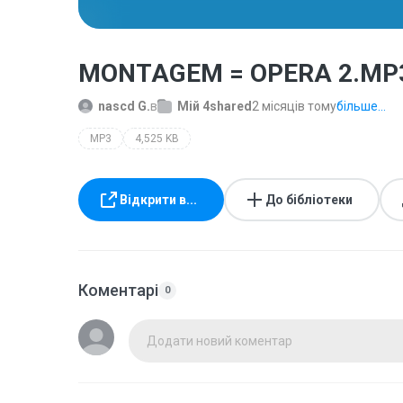
MONTAGEM = OPERA 2.MP
nascd G.
в
Мій 4shared
2 місяців тому
більше...
MP3
4,525 KB
Відкрити в...
До бібліотеки
Коментарі
0
Додати новий коментар