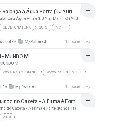
MC TH - Balança a Água Porra (DJ Yuri Martins) (Áudio Oficial) Lançamento 2016
MC TH - Balança a Água Porra (DJ Yuri Martins) (Áudio Oficial) Lançamento 2016
GL DETONA FUNK
2015
MC TH
MC TH - Balança a Água Porra (DJ Yuri Martins) (Áu...
Funk
rdo.cota
в
My 4shared
11 років тому
 - MUNDO M
- MUNDO M
WWW.RADIOCDM.NET
WWW.RADIOCDM.NET
- MUNDO M
Funk
17
в
My 4shared
16 років тому
Mc Neguinho do Caxeta - A Firma é Forte (Kondzilla) Lançamento 2013
Mc Neguinho do Caxeta - A Firma é Forte (Kondzilla) Lançamento 2013
2013