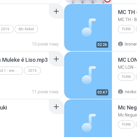
2016
Mc Kekel
FUNK
10 років тому
leona
02:26
s Muleke é Liso.mp3
MC LON
MC LON 
Funk Ostentação - Vol.1 - www.musicasparabaixar.org
2015
FUNK
Funk
MC LON 
11 років тому
necko
03:47
uki
FUNK