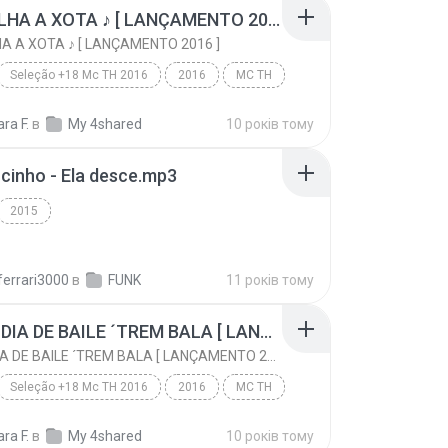
XAQUALHA A XOTA ♪ [ LANÇAMENTO 2016 ]
 A XOTA ♪ [ LANÇAMENTO 2016 ]
Seleção +18 Mc TH 2016
2016
MC TH
XAQUALHA A XOTA ♪ [ LANÇAMENTO 2016 ]
Funk
ara F.
в
My 4shared
10 років тому
inho - Ela desce.mp3
2015
ferrari3000
в
FUNK
11 років тому
HOJE É DIA DE BAILE ´TREM BALA [ LANÇAMENTO 2016 ]
HOJE É DIA DE BAILE ´TREM BALA [ LANÇAMENTO 2016 ]
Seleção +18 Mc TH 2016
2016
MC TH
HOJE É DIA DE BAILE ´TREM BALA [ LANÇAMENTO 2016 ]
Funk
ara F.
в
My 4shared
10 років тому