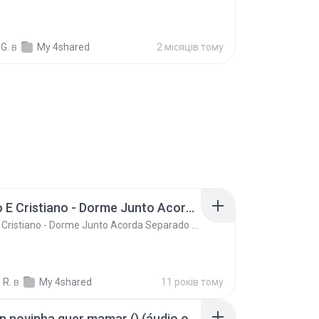
G.
в
My 4shared
2 місяців тому
Ze Neto E Cristiano - Dorme Junto Acorda Separado - Top 20 Sertanejas de 2015
Ze Neto E Cristiano - Dorme Junto Acorda Separado - Top 20 Sertanejas de 2015
 R.
в
My 4shared
11 років тому
Mc kevin novinha quer mamar () (áudio oficial)