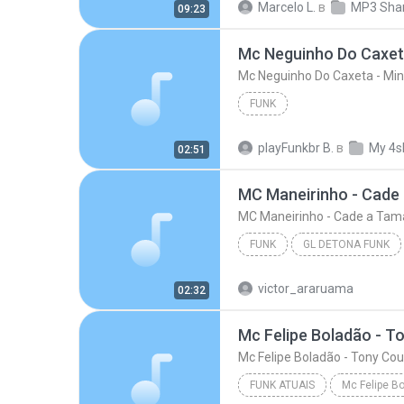
Marcelo L.
в
MP3 Sha
09:23
FUNK
playFunkbr B.
в
My 4s
02:51
FUNK
GL DETONA FUNK
MC Maneirinho - Cade a Tamara (DJ Y
victor_araruama
02:32
Mc Felipe Boladão - T
Mc Felipe Boladão - Tony Cou
FUNK ATUAIS