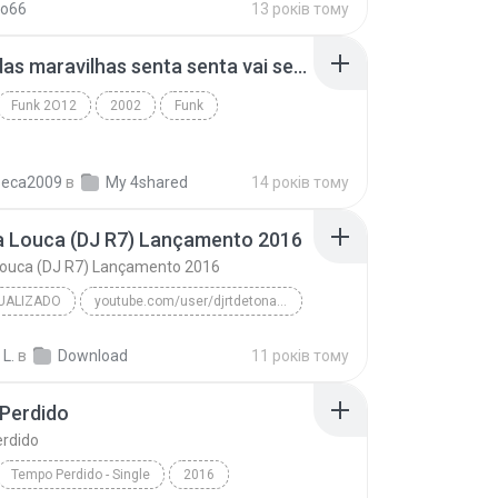
ko66
13 років тому
bonde das maravilhas senta senta vai senta.mp3
Funk 2O12
2002
Funk
beca2009
в
My 4shared
14 років тому
a Louca (DJ R7) Lançamento 2016
Louca (DJ R7) Lançamento 2016
UALIZADO
youtube.com/user/djrtdetonafunk
MC Menor da VG
 L.
в
Download
11 років тому
Novinha Louca (DJ R7) Lançamento 2016
Funk Atualizado
Perdido
rdido
Tempo Perdido - Single
2016