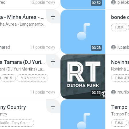
red
12 років тому
biello
02:52
Mc Neguinho Do Caxeta - Minha Áurea - Lançamento 2015
Mc Neguinho Do Caxeta - Minha Áurea - Lançamento 2015
FUNK
hared
11 років тому
lucas
03:28
MC Maneirinho - Cade a Tamara (DJ Yuri Martins) Lançamento Oficial 2015
Novinh
MC Maneirinho - Cade a Tamara (DJ Yuri Martins) Lançamento Oficial 2015
Novinha 
2015
MC Maneirinho
FUNK AT
uri Martins) La...
Funk
2016
11 років тому
murilo
03:55
ony Country
Tempo 
ntry
Tempo Pe
Mc Felipe Boladão - Tony Country
FUNK