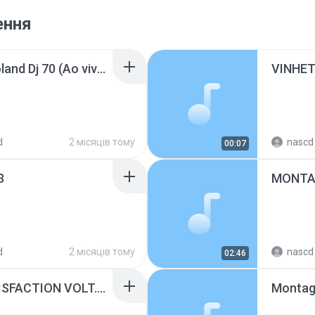
ення
Montagem Eu Moro Roland Dj 70 (Ao vivo).mp3
VINHET
d
2 місяців тому
nascd 
00:07
3
MONTA
d
2 місяців тому
nascd 
02:46
BENNY BENASSI - SATISFACTION VOLT.MP3