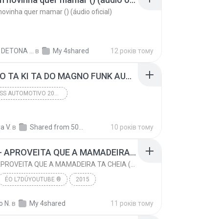
novinha quer mamar () (áudio oficial)
DIEGO DETONA FUNK D.
в
My 4shared
12 років тому
05 PALIO TA KI TA DO MAGNO FUNK AUTOMOTIVO VOLUME 01.mp3
FUNK BASS AUTOMOTIVO 2016 LANÇAMENTOS
A KI TA DO MAGNO
2015
a V.
в
FUNK BASS AUTOMOTIVO 2016 LANÇAMENTOS
Shared from 5017A
10 років тому
MC TH - APROVEITA QUE A MAMADEIRA TA CHEIA (LANÇAMENTO OFICIAL 2015)
MC TH - APROVEITA QUE A MAMADEIRA TA CHEIA (LANÇAMENTO OFICIAL 2015)
ÉO L7DÚYOUTUBE ®
2015
www.youtube.com/L7FunkOficial
o N.
в
My 4shared
11 років тому
MC TH - APROVEITA QUE A MAMADEIRA TA CHEIA (LANÇAM...
FUNK