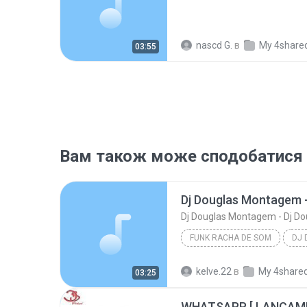
nascd G.
в
My 4share
03:55
Вам також може сподобатися
Dj Douglas Montagem - Dj Do
FUNK RACHA DE SOM
Funk Racha de Som
kelve.22
в
My 4share
03:25
Dj Douglas Montagem - Dj Douglas Boladao
WHATSAPP [ LANÇAME