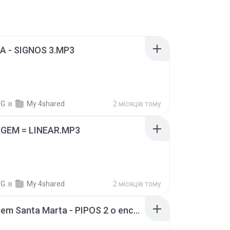
A - SIGNOS 3.MP3
G.
в
My 4shared
2 місяців тому
GEM = LINEAR.MP3
G.
в
My 4shared
2 місяців тому
Montagem Santa Marta - PIPOS 2 o encontro da massa ( faixa 3 LP ).mp3