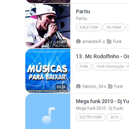
Funk Atualizado
Partiu
Partiu
BAILE FUNK
Mc Kekel
Baile Funk
Partiu
amanda R.
в
Funk
03:27
13 . Mc Rodolfinho - O
FUNK
Va - www.musicasparabaixar.org
fabricio_3d
в
Funk
03:26
Mega funk 2010 - Dj Yu
Mega funk 2010 - Dj Yuuki
ELETRO FUNK
2010