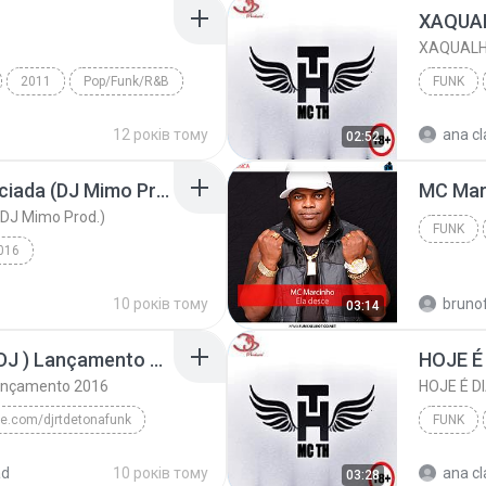
XAQUALHA
2011
Pop/Funk/R&B
FUNK
 (Enchante)
12 років тому
ana cl
02:52
Mc Jk - Mulher Diferenciada (DJ Mimo Prod.)
MC Marc
(DJ Mimo Prod.)
FUNK
016
MC JK
Funk
10 років тому
bruno
03:14
Tudo de Bom ( Perera DJ ) Lançamento 2016
Lançamento 2016
e.com/djrtdetonafunk
FUNK
Tudo de Bom ( Perera DJ ) Lançamento 2016
MC Livinho
ad
10 років тому
ana cl
03:28