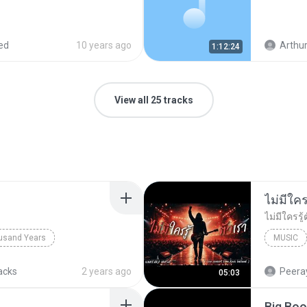
ed
10 years ago
Arthur
1:12:24
View all 25 tracks
usand Years
MUSIC
d Years
Pop; Soundtrack
UNHEARD
acks
2 years ago
Peeray
05:03