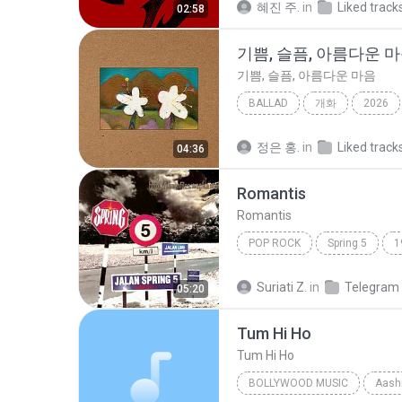
혜진 주.
in
Liked track
02:58
기쁨, 슬픔, 아름다운 
기쁨, 슬픔, 아름다운 마음
BALLAD
개화
2026
기쁨, 슬픔, 아름다운 마음
B
정은 홍.
in
Liked track
04:36
Romantis
Romantis
POP ROCK
Spring 5
1
Romantis
Suriati Z.
in
Telegram
05:20
Tum Hi Ho
Tum Hi Ho
BOLLYWOOD MUSIC
Aashi