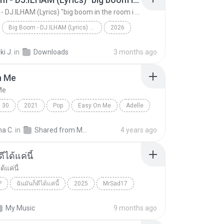
Big Boom - DJ.ILHAM (Lyrics) "big boom in the room i go kaboom"
Big Boom - DJ.ILHAM (Lyrics) "big boom in the room i go kaboom"
2026
Big Boom - DJ.ILHAM (Lyrics) "big boom in the room...
VibesOnly
i J.
in
Downloads
3 months ago
n Me
Me
30
2021
Pop
Easy On Me
Adelle
na C.
in
Shared from M2101K7AI
4 years ago
ีได้แค่นี้
ด้แค่นี้
P
ฉันมันก็ดีได้แค่นี้
2025
MrSad17
ได้แค่นี้
THAI POP
My Music
9 months ago