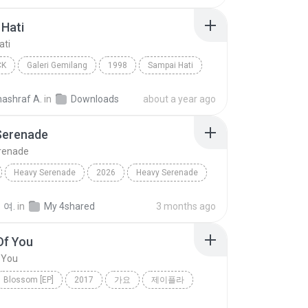
Hati
ati
CK
Galeri Gemilang
1998
Sampai Hati
Pop Rock
nashraf A.
in
Downloads
about a year ago
Serenade
renade
Heavy Serenade
2026
Heavy Serenade
Dance
 여.
in
My 4shared
3 months ago
Of You
 You
Blossom [EP]
2017
가요
제이플라
f You