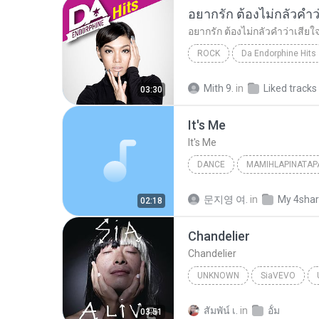
ROCK
Da Endorphine Hits
อยากรัก ต้องไม่กลัวคำว่าเสียใจ (เพลงประกอบภาพยน
Mith 9.
in
Liked tracks
03:30
It′s Me
It′s Me
DANCE
MAMIHLAPINATAP
Dance
아일릿(ILLIT)
문지영 여.
in
My 4sha
02:18
Chandelier
Chandelier
UNKNOWN
SiaVEVO
Sia
สัมพัน์ เ.
in
อั้ม
03:51