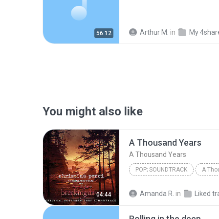
Arthur M.
in
My 4shar
56:12
You might also like
A Thousand Years
A Thousand Years
POP; SOUNDTRACK
A Tho
Christina Perri
A Thousan
Amanda R.
in
Liked tr
04:44
Rolling in the deep