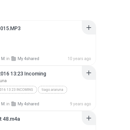
015.MP3
 M.
in
My 4shared
10 years ago
2016 13:23 Incoming
runa
2016 13:23 INCOMING
tiago.araruna
 M.
in
My 4shared
9 years ago
t 48.m4a