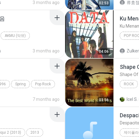
s
3 months ago
류효
02:53
마음
Ku Men
Ku Menan
AKMU (악뮤)
POP RO
allad
Ku Mena
s
3 months ago
Zulke
04:06
Shape 
Shape Of
996
Spring
Pop Rock
ROCK
Fame On 
7 months ago
Icel S.
03:56
Despac
Despacit
qui 2 (2013)
2013
제이플라