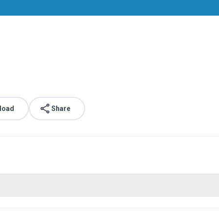
load
Share