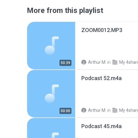
More from this playlist
ZOOM0012.MP3
Arthur M.
in
My 4shar
50:39
Podcast 52.m4a
Arthur M.
in
My 4shar
00:00
Podcast 45.m4a