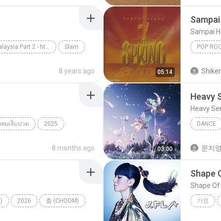
Sampai 
Sampai H
Slow Rock Malaysia Part 2 - http://idws.in/310179
Slam
POP RO
rpaling
Spring
8 years ago
Shike
05:14
Heavy 
Heavy Se
ยลมเจ็บปวด
2025
DANCE
็บปวด
NMIXX
8 months ago
문지영
03:00
Shape 
Shape Of
)
2026
춤 (CHOOM)
가요
TER
Shape O