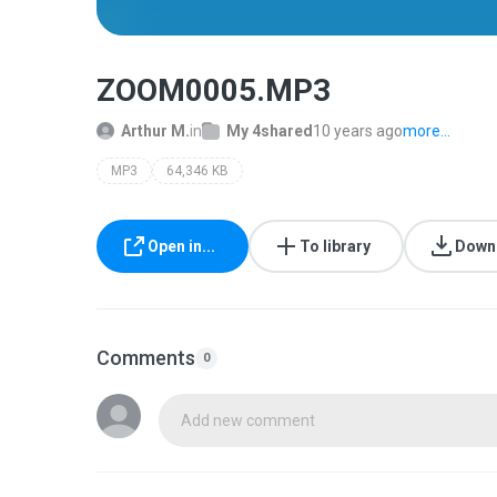
ZOOM0005.MP3
Arthur M.
in
My 4shared
10 years ago
more...
MP3
64,346 KB
Open in...
To library
Down
Comments
0
Add new comment