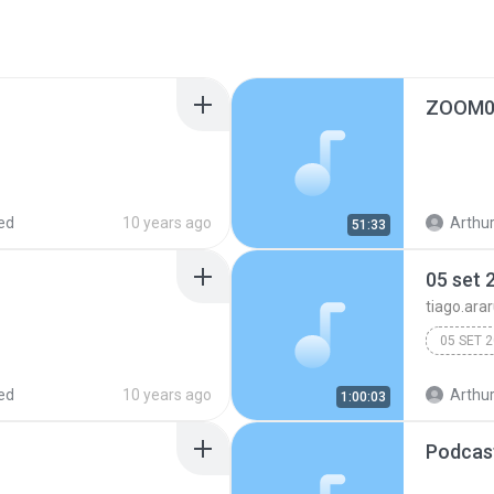
ZOOM0
ed
10 years ago
Arthur
51:33
05 set 
tiago.ara
05 SET 
ed
10 years ago
Arthur
1:00:03
Podcas