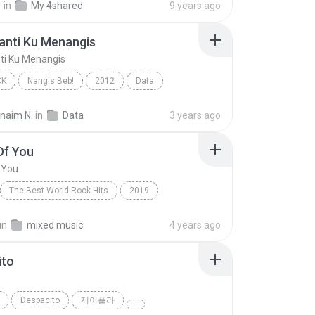
정
in
My 4shared
9 years ago
anti Ku Menangis
ti Ku Menangis
CK
Nangis Beb!
2012
Data
nti Ku Menangis
Pop Rock
rnaim N.
in
Data
3 years ago
Of You
 You
The Best World Rock Hits
2019
Fire
Rock
Shape Of You
in
mixed music
4 years ago
ito
o
Despacito
제이플라