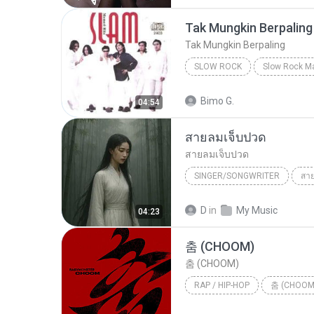
Tak Mungkin Berpaling
Tak Mungkin Berpaling
SLOW ROCK
Slow Rock
Tak Mungkin Be
Bimo G.
04:54
สายลมเจ็บปวด
สายลมเจ็บปวด
SINGER/SONGWRITER
สา
Hmong Sad Song
สายลมเจ
D
in
My Music
04:23
SINGER/SONGWRITER
춤 (CHOOM)
춤 (CHOOM)
RAP / HIP-HOP
춤 (CHOOM
Rap / Hip-hop
BABYMONS