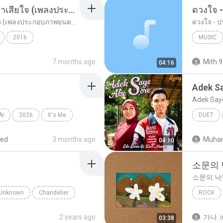
อยากรัก ต้องไม่กลัวคำว่าเสียใจ (เพลงประกอบภาพยนตร์ รัก 7 ปี ดี 7 หน)
ดวงใจ -
อยากรัก ต้องไม่กลัวคำว่าเสียใจ (เพลงประกอบภาพยนตร์ รัก 7 ปี ดี 7 หน)
ดวงใจ - ปร
2016
MUSIC
ตร์...
Rock
ดา เอ็นโดรฟิน
Music
7 months ago
Mith 9
04:16
Adek S
Adek Say
AI
2026
It′s Me
DUET
red
3 months ago
Muha
04:10
소문의
소문의 낙
Unknown
Chandelier
ROCK
AKMU (
2 years ago
가나.
i
03:38