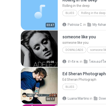
Rolling in the deep
BLUES
Rolling in the deep
Rolling in the deep
Patricia C.
in
My 4sha
03:47
someone like you
someone like you
DOWNLOADS
someone li
จํารัส พ.
in
โฟลเดอร์ให
05:08
Ed Sheran Photograph
Ed Sheran Photograph
BLUES
Luana Martins
in
Dow
04:17