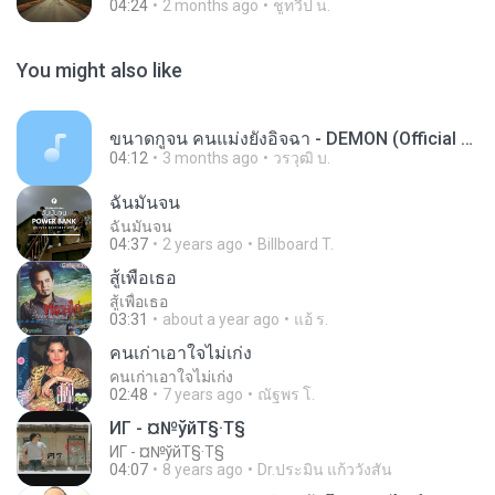
04:24
2 months ago
ชูทวีป น.
You might also like
ขนาดกูจน คนแม่งยังอิจฉา - DEMON (Official AudioMV)(mp3j.cc).mp3
04:12
3 months ago
วรวุฒิ บ.
ฉันมันจน
ฉันมันจน
04:37
2 years ago
Billboard T.
สู้เพื่อเธอ
สู้เพื่อเธอ
03:31
about a year ago
แอ้ ร.
คนเก่าเอาใจไม่เก่ง
คนเก่าเอาใจไม่เก่ง
02:48
7 years ago
ณัฐพร โ.
ИГ - ¤№ўйТ§·Т§
ИГ - ¤№ўйТ§·Т§
04:07
8 years ago
Dr.ประมิน แก้ววังสัน