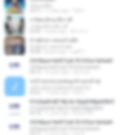
เรื่องบนเตียง
04:15
11 years ago
โอ๋ชี ส.
เรวัตตะฮักนะลีลาวดี
เรวัตตะฮักนะลีลาวดี
04:40
5 years ago
ชัชวาล น.
อ้ายฮักเขา ตอนเจ้าบ่ฮัก
อ้ายฮักเขา ตอนเจ้าบ่ฮัก
04:38
8 years ago
บุญศิริ ไ.
ЄХЗФµаѕЧиНЄТµФ ЛСЗгЁаѕЧиНаёН
ЄХЗФµаѕЧиНЄТµФ ЛСЗгЁаѕЧиНаёН
04:14
15 years ago
ruk-mom
บ่กล้าบอกครู (แต่หนูกล้าบอกอ้าย)
บ่กล้าบอกครู (แต่หนูกล้าบอกอ้าย)
03:52
11 years ago
จิรสิน เ.
КТаЛµШб·йЁГФ§·Хи·УјЩйЛ­Ф§аКХВгЁ
КТаЛµШб·йЁГФ§·Хи·УјЩйЛ­Ф§аКХВгЁ
04:18
11 years ago
freshy1991
ЄХЗФµаѕЧиНЄТµФ ЛСЗгЁаѕЧиНаёН
ЄХЗФµаѕЧиНЄТµФ ЛСЗгЁаѕЧиНаёН
04:14
12 years ago
num B.