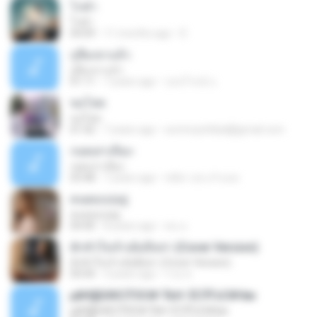
โกดำ
โกดำ
04:09
11 months ago
D
กูลืมเขาแล้ว
กูลืมเขาแล้ว
01:11
7 years ago
รุจนโรจน์ แ.
ขอโสด
ขอโสด
01:42
7 years ago
sommysittilad@gmail.com
กอดเสาเถียง-
กอดเสาเถียง-
03:48
7 years ago
ชลิดา สุระกําแหง
คนตอบบ่อยู่
คนตอบบ่อยู่
04:40
8 years ago
คน อ.
ฮักหัวใจเจ้าเด้ออีหล่า (Cover Version)
ฮักหัวใจเจ้าเด้ออีหล่า (Cover Version)
04:44
3 years ago
รวม ห.
µйН§БХКСЎЗС№ ЎкН· ЁСЎГѕС№ём
µйН§БХКСЎЗС№ ЎкН· ЁСЎГѕС№ём