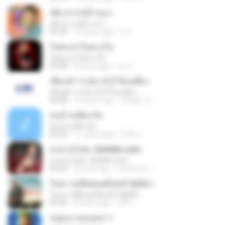
เต้ย สวรรค์บ้านนา
เต้ย สวรรค์บ้านนา
03:33
10 years ago
It C.
โคตรเลวในดวงใจ
โคตรเลวในดวงใจ
04:38
8 years ago
คน อ.
เลือกคำว่าเจ็บ เก็บไว้คนเดียว
เลือกคำว่าเจ็บ เก็บไว้คนเดียว
04:28
10 years ago
จริญญา อ.
คนบ้านเดียวกัน
คนบ้านเดียวกัน
04:23
11 years ago
จิรสิน เ.
สวยวนไปค่ะ 2sh4sh.com
สวยวนไปค่ะ 2sh4sh.com
04:24
9 years ago
nattawat J.
ในความคึดฮอดมีแต่เจ้าผู้เดียว
ในความคึดฮอดมีแต่เจ้าผู้เดียว
05:06
8 years ago
นทึ น.
หนุ่มนานอนหนาว