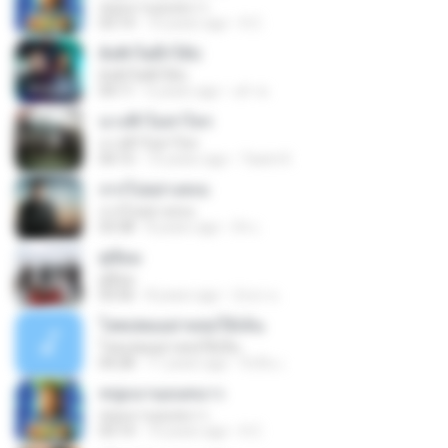
หนุ่มนานอนหนาว
03:14
10 years ago
It C.
ยังฮักไผอีกได้บ่
ยังฮักไผอีกได้บ่
04:11
6 years ago
เต๋า พ.
นางฟ้าไม่สาไหร
นางฟ้าไม่สาไหร
04:15
10 years ago
Tawin K.
จากไปอย่างสงบ
จากไปอย่างสงบ
03:38
8 years ago
ດຳ ເ.
คู่ซ้อม
คู่ซ้อม
03:56
8 years ago
บังรุก น.
โสดบ่พออย่าหล่อให้เห็น
โสดบ่พออย่าหล่อให้เห็น
04:28
11 years ago
จิรสิน เ.
หนุ่มนานอนหนาว
หนุ่มนานอนหนาว
03:14
10 years ago
It C.