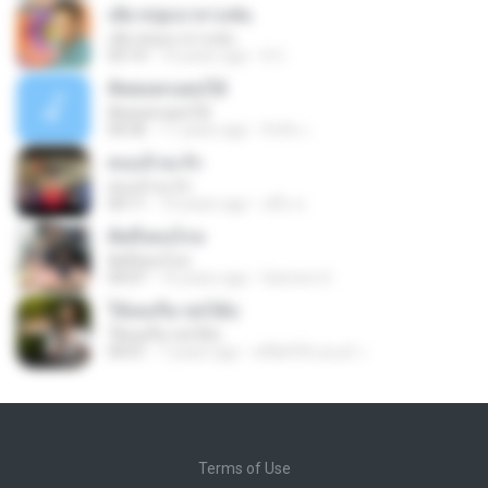
เต้ย หนุ่มนาลาแฟน
เต้ย หนุ่มนาลาแฟน
03:14
10 years ago
It C.
คิดฮอดกอดบ่ได้
คิดฮอดกอดบ่ได้
04:36
11 years ago
จิรสิน เ.
คบแล้วจะรัก
คบแล้วจะรัก
04:11
10 years ago
หนึ่ง ห.
คิดถึงคนไกล
คิดถึงคนไกล
04:07
10 years ago
Gartoon G.
ให้เคอรี่มาส่งได้บ่
ให้เคอรี่มาส่งได้บ่
04:01
7 years ago
พริ้&#39;ปอนด์ ว.
Terms of Use