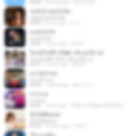
03:40
12 years ago
namerynan
ขอฮักอ้ายต่อไปได้บ่
ขอฮักอ้ายต่อไปได้บ่
04:49
8 years ago
คน อ.
คนมันไม่ใช่
คนมันไม่ใช่
04:06
5 years ago
Vara R.
ใครยังไม่มีผัว (feat. แจ็ค ลูกอีสาน)
ใครยังไม่มีผัว (feat. แจ็ค ลูกอีสาน)
03:47
6 years ago
วุฒิชัย ส.
มหาลัยวัวชน
มหาลัยวัวชน
04:54
10 years ago
พัฎาภรณ์ ก.
คารถแห่
คารถแห่
04:03
7 years ago
ເຈົ້າຫຼາຍໃຈຂ້ອຫຼາຍຄົນເຈົ້ບໍ່ ສ.
มื้อใด๋สิคิดฮอด
มื้อใด๋สิคิดฮอด
04:22
10 years ago
า้ดพ้ไ ส.
เรื่องบนเตียง