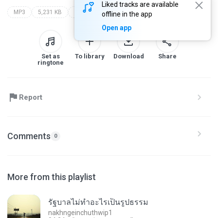
Liked tracks are available
MP3
5,231 KB
nakhngeinchuthwip1
offline in the app
Open app
Set as
To library
Download
Share
ringtone
Report
Comments
0
More from this playlist
รัฐบาลไม่ทำอะไรเป็นรูปธรรม
nakhngeinchuthwip1