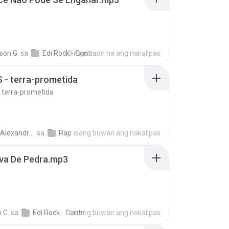
son G.
sa
13 mga taon na ang nakalipas
Edi Rock - Contra Nós Ninguém Será
 - terra-prometida
 terra-prometida
Lucas Alexandre S.
sa
Rap
isang buwan ang nakalipas
lva De Pedra.mp3
 C.
sa
isang buwan ang nakalipas
Edi Rock - Contra Nós Ninguém Será