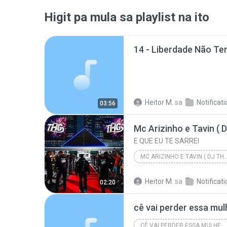
Higit pa mula sa playlist na ito
14 - Liberdade Não T
Heitor M.
sa
Notificat
03:56
E QUE EU TE SARREI
MC ARIZINHO E TAVIN ( DJ TH
Heitor M.
sa
Notificat
02:20
cê vai perder essa mul
CÊ VAI PERDER ESSA MULHER (AO VIVO)