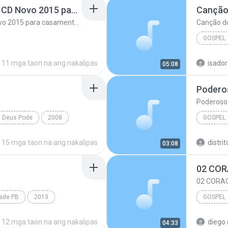
Não Ha Limites Gospel CD Novo 2015 para casamento casal musica romantica
Canção
Não Ha Limites Gospel CD Novo 2015 para casamento casal musica romantica
Canção d
GOSPEL
Canção 
11 mga taon na ang nakalipas
isador
05:08
Poderos
Poderoso 
s Deus Pode
2008
GOSPEL
Gospel
Gospel
15 mga taon na ang nakalipas
distri
03:08
02 CORA
ade PB
2013
GOSPEL
reja vem PB
12 mga taon na ang nakalipas
diego.
04:33