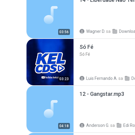
Wagner D.
sa
Downlo
03:56
Só Fé
Só Fé
Luis Fernando A.
sa
D
03:23
12 - Gangstar.mp3
Anderson G.
sa
04:18