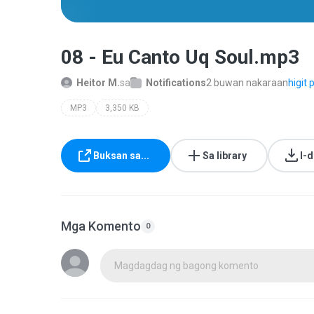
08 - Eu Canto Uq Soul.mp3
Heitor M.
sa
Notifications
2 buwan nakaraan
higit p
MP3
3,350 KB
Buksan sa...
Sa library
I-
Mga Komento
0
Magdagdag ng bagong komento