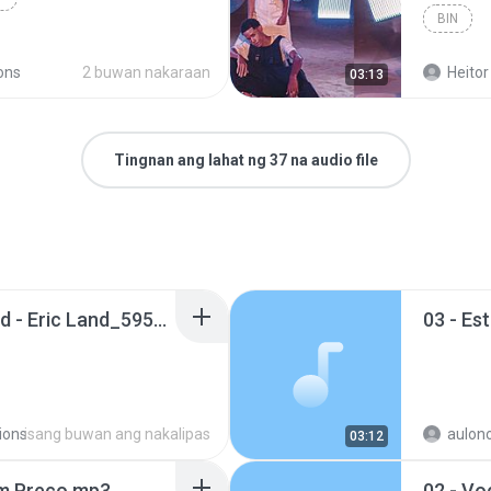
BIN
ions
2 buwan nakaraan
Heitor
03:13
Tingnan ang lahat ng 37 na audio file
07 - 07 - Dentro da Land - Eric Land_59592373.mp3
03 - Es
tions
isang buwan ang nakalipas
aulono
03:12
em Preço.mp3
02 - V