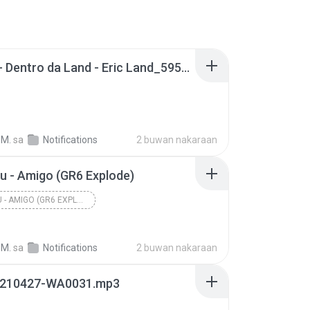
07 - 07 - Dentro da Land - Eric Land_59592373.mp3
 M.
sa
Notifications
2 buwan nakaraan
 - Amigo (GR6 Explode)
MC KADU - AMIGO (GR6 EXPLODE)
 M.
sa
Notifications
2 buwan nakaraan
210427-WA0031.mp3