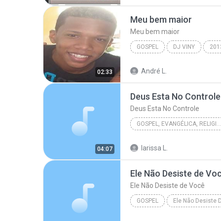
Anderson Freire
Meu bem maior
Meu bem maior
GOSPEL
DJ VINY
201
Bruna Karla e Fernanda Brum
André L.
02:33
Deus Esta No Controle
Deus Esta No Controle
GOSPEL, EVANGÉLICA, RELIGIOSA
Rose e Matos Nascimento
larissa L.
04:07
Deus Esta No Controle
Ele Não Desiste de Vo
Ele Não Desiste de Você
GOSPEL
www.GospelMusicasForever.net - 