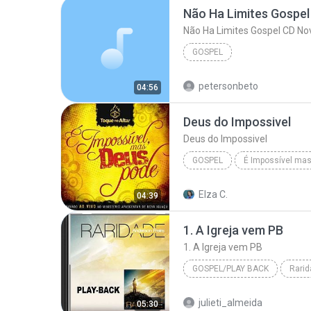
GOSPEL
petersonbeto
04:56
Deus do Impossivel
Deus do Impossivel
GOSPEL
É Impossível ma
Toque no Altar | www.BaixeMusicas.Net
Elza C.
04:39
Deus do Impossivel
1. A Igreja vem PB
1. A Igreja vem PB
GOSPEL/PLAY BACK
Rarid
Gospel/Play Back
1. A Ig
julieti_almeida
05:30