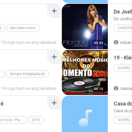
Anderson
De Joel
De Joelho
3
Meu bem maior
CHRISTI
GOSPEL
2014
13 mga taon na ang nakalipas
eduar
05:43
Christia
19 - Kl
GOSPEL
Sempre Fiel(playback)
Gospel, Evangélica, Religiosa
14 mga taon na ang nakalipas
cassia
06:10
cê
Casa do
Casa do p
Ele Não Desiste De Você - Playback
2010
GOSPEL
Marquinhos Gomes
Gospel
Gospel