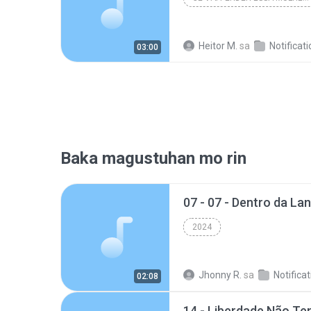
Heitor M.
sa
Notificat
03:00
Baka magustuhan mo rin
2024
Jhonny R.
sa
Notifica
02:08
14 - Liberdade Não T