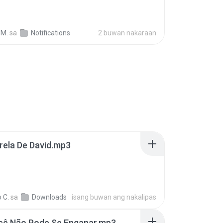
 M.
sa
Notifications
2 buwan nakaraan
trela De David.mp3
 C.
sa
Downloads
isang buwan ang nakalipas
ocê Não Pode Se Enganar.mp3