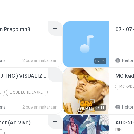
em Preço.mp3
ions
2 buwan nakaraan
Heitor
02:08
Mc Arizinho e Tavin ( DJ THG ) VISUALIZER
MC Kadu
G ) VISUALIZER
E QUE EU TE SARREI
ions
2 buwan nakaraan
Heitor
03:11
her (Ao Vivo)
AUD-20
BIN