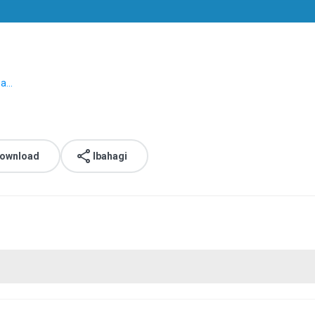
a...
download
Ibahagi