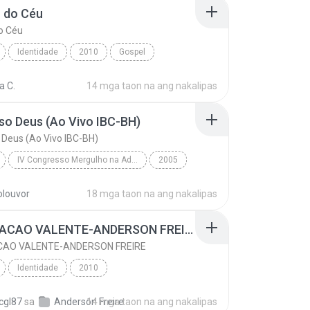
 do Céu
o Céu
Identidade
2010
Gospel
do Céu
Anderson Freire
a C.
14 mga taon na ang nakalipas
o Deus (Ao Vivo IBC-BH)
Deus (Ao Vivo IBC-BH)
IV Congresso Mergulho na Adoração
2005
Fernandinho
Poderoso Deus (Ao Vivo IBC-BH)
tolouvor
18 mga taon na ang nakalipas
02 CORACAO VALENTE-ANDERSON FREIRE
CAO VALENTE-ANDERSON FREIRE
Identidade
2010
02 CORACAO VALENTE-ANDERSON FREIRE
Gospel
cgl87
sa
Anderson Freire
14 mga taon na ang nakalipas