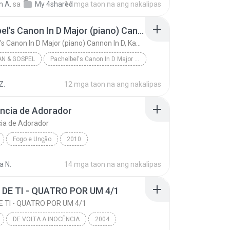
 A.
sa
My 4shared
14 mga taon na ang nakalipas
Pachelbel's Canon In D Major (piano) Cannon In D, Kanon In
Pachelbel's Canon In D Major (piano) Cannon In D, Kanon In
AN & GOSPEL
Pachelbel's Canon In D Major (piano)
Pachelbel's Canon In D Major
Z.
12 mga taon na ang nakalipas
Pachelbel's Canon In D Major (piano) Cannon In D, ...
Christian & Gospel
ncia de Adorador
ia de Adorador
Fogo e Unç̧ão
2010
www.GospelMusicasForever.net - Flordelis
Gospel
a N.
14 mga taon na ang nakalipas
cia de Adorador
 DE TI - QUATRO POR UM 4/1
E TI - QUATRO POR UM 4/1
DE VOLTA A INOCÊNCIA
2004