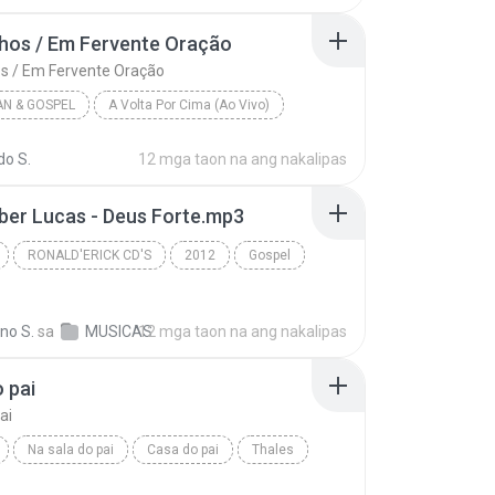
 Freire
hos / Em Fervente Oração
s / Em Fervente Oração
AN & GOSPEL
A Volta Por Cima (Ao Vivo)
De Joelhos / Em Fervente Oração
Flordelis
do S.
12 mga taon na ang nakalipas
n & Gospel
eber Lucas - Deus Forte.mp3
RONALD'ERICK CD'S
2012
Gospel
As Melhores Músicas do Momento Gospel - RONALD'ERI...
no S.
sa
MUSICAS
12 mga taon na ang nakalipas
 pai
ai
Na sala do pai
Casa do pai
Thales