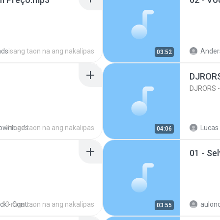
ads
isang taon na ang nakalipas
Ander
03:52
DJRORS
DJRORS -
ownloads
2 mga taon na ang nakalipas
04:06
01 - Se
13 mga taon na ang nakalipas
Edi Rock - Contra Nós Ninguém Será
aulono
03:55