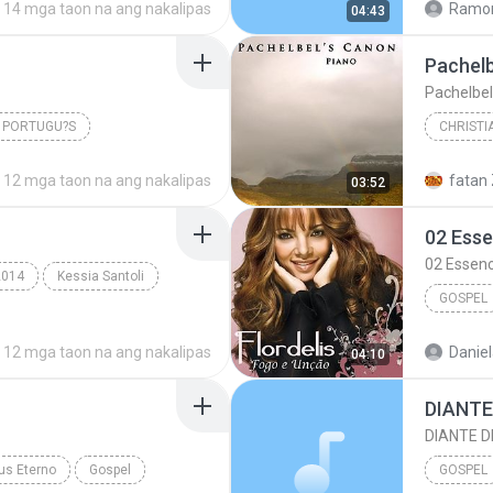
14 mga taon na ang nakalipas
Ramon
04:43
 PORTUGU?S
CHRISTI
2007
12 mga taon na ang nakalipas
fatan 
03:52
02 Esse
02 Essenc
2014
Kessia Santoli
GOSPEL
12 mga taon na ang nakalipas
Daniel
04:10
02 Essen
DIANTE
DIANTE D
us Eterno
Gospel
GOSPEL