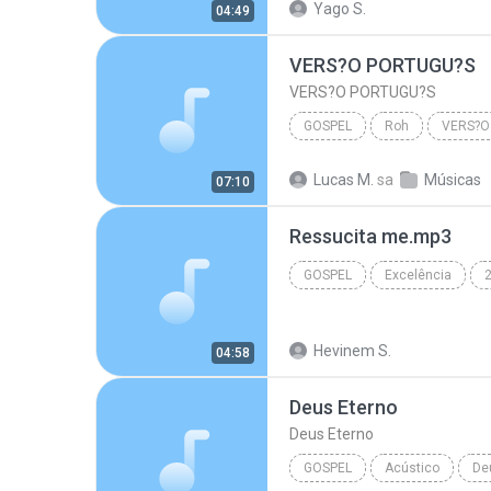
Yago S.
04:49
Ele Não Desiste de Você
VERS?O PORTUGU?S
VERS?O PORTUGU?S
GOSPEL
Roh
VERS?O
Laura Souguellis
Gospel
Lucas M.
sa
Músicas
07:10
Ressucita me.mp3
GOSPEL
Excelência
Gospel
Hevinem S.
04:58
Deus Eterno
Deus Eterno
GOSPEL
Acústico
De