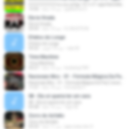
0 0 0 0 0 0 0 0 0 eu sou artigo 157 o 5° vigia RaCioNaiS MCS
guilherme S.
منذ 13 عامًا
14:36
Ela ta Virada
Ela ta Virada
DJ MJSTD M.
منذ 13 عامًا
03:43
Efeitos do Longe
Efeitos do Longe
caio M.
منذ 10 أعوام
03:22
Time Machine
Time Machine
kunkang1981
منذ 15 عامًا
03:27
Racionais Mcs - 01 - Fórmula Mágica Da Paz [ www.MP3KING.com.br ].mp3
Racionais Mcs - 01 - Fórmula Mágica Da Paz [ www.MP3KING.com.br ].mp3
Fernando P.
منذ 14 عامًا
11:21
08 - Ela só queria ter um cara
08 - Ela só queria ter um cara
Ygor M.
منذ 15 عامًا
03:58
Zorro do Asfalto
Zorro do Asfalto
jaja crazy doc S.
منذ 11 عامًا
03:33