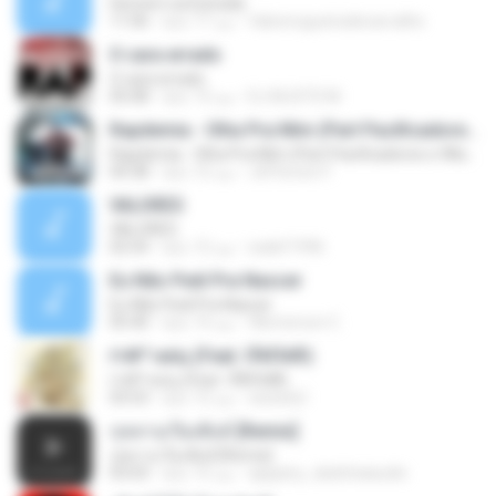
Homem na Estrada
fabionogueiradecarvalho
منذ 17 عامًا
11:06
O cara errado
O cara errado
DJ MJSTD M.
منذ 13 عامًا
05:08
Rapdemia - Olha Pra Mim (Part Pacificadores e Wlad Borges)
Rapdemia - Olha Pra Mim (Part Pacificadores e Wlad Borges)
Jéfferson F.
منذ 12 عامًا
04:38
VALORES
VALORES
walef1996
منذ 12 عامًا
02:54
Eu Não Pedi Pra Nascer
Eu Não Pedi Pra Nascer
Wemerson C.
منذ 14 عامًا
05:40
ґ«№°»юїц (Feat. їЎАПё®)
ґ«№°»юїц (Feat. їЎАПё®)
swisshj1
منذ 12 عامًا
03:53
กุหลาบเวียงพิงค์ [Remix]
กุหลาบเวียงพิงค์ [Remix]
appploy_dadchaiaudio
منذ 15 عامًا
03:03