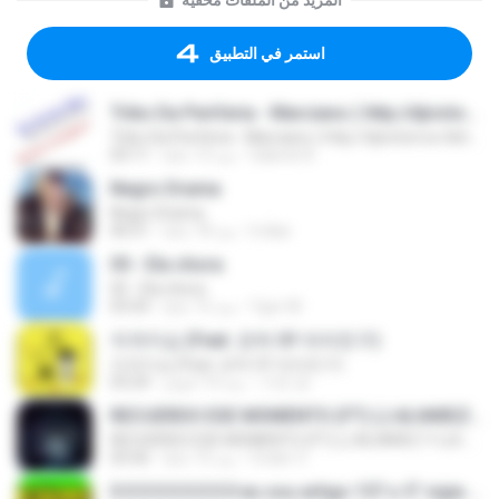
المزيد من الملفات مخفية
استمر في التطبيق
Tribo Da Periferia - Marciano ( http://djvictorrox.4shared.com )
Tribo Da Periferia - Marciano ( http://djvictorrox.4shared.com )
Gabriel A.
منذ 13 عامًا
03:11
Negro Drama
Negro Drama
lr.dias
منذ 18 عامًا
06:51
05 - Ela chora
05 - Ela chora
Ygor M.
منذ 15 عامًا
03:43
자격지심 (Feat. 은하 Of 여자친구)
자격지심 (Feat. 은하 Of 여자친구)
가연 장.
منذ 10 أعوام
03:24
RECUERDO ESE MOMENTO (FT) (J.ALVAREZ Y LUI-G 21 PLUS)
RECUERDO ESE MOMENTO (FT) (J.ALVAREZ Y LUI-G 21 PLUS)
Crider V.
منذ 15 عامًا
03:56
0 0 0 0 0 0 0 0 0 eu sou artigo 157 o 5° vigia RaCioNaiS MCS