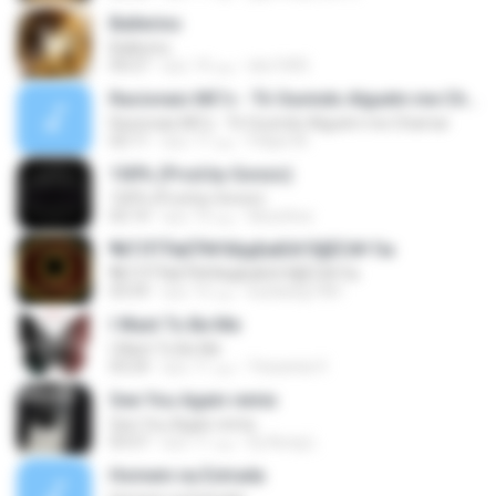
Ballerino
Ballerino
sbc1005
منذ 14 عامًا
04:27
Racionais MC's - Tô Ouvindo Alguém me Chamar
Racionais MC's - Tô Ouvindo Alguém me Chamar
Felipe M.
منذ 17 عامًا
02:11
100% (Prod.by Gonzo)
100% (Prod.by Gonzo)
ikeunhoo
منذ 13 عامًا
02:14
¶йТЛТЎвЕЎ№ХйдБиБХґЗ§ЁС№·Гм
¶йТЛТЎвЕЎ№ХйдБиБХґЗ§ЁС№·Гм
kunkang1981
منذ 15 عامًا
03:59
I Want To Be Me
I Want To Be Me
Yessenia V.
منذ 11 عامًا
03:24
See You Again remix
See You Again remix
Dj-Aung L.
منذ 11 عامًا
03:57
Homem na Estrada