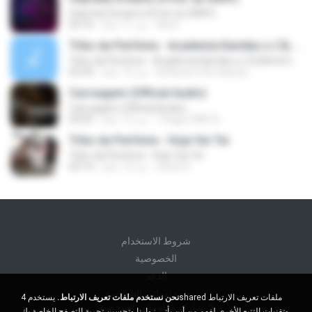
Unpretty Dreams (Prod. by GRAY)
Ná A.
منذ 11 عامًا
03:16
Tribo da Periferia - Academia Kamika-z ( Dj Nenem Rox )
Tribo da Periferia - Academia Kamika-z ( Dj Nenem Rox )
Dj Nenem Rox &amp;.
منذ 13 عامًا
02:44
Carruagem (Official Audio)
Carruagem (Official Audio)
Thiago DWS A.
منذ 12 عامًا
04:05
Tribo da Periferia - Hoje Vai Ter
Tribo da Periferia - Hoje Vai Ter
wenis S.
منذ 12 عامًا
03:14
شروط الاستخدام
الخصوصية
الدعم
لا تبيع معلوماتي الشخصية
نحن نستخدم ملفات تعريف الارتباط.
يستخدم 4shared ملفات تعريف الارتباط
لا تشارك معلوماتي الشخصية
وتقنيات التتبع الأخرى لفهم من أين يأتي زوارنا وتحسين تجربة التصفح الخاصة بك