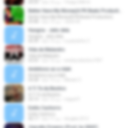
Thiago DWS A.
منذ 12 عامًا
04:39
Better Have My Money(A PK Beatz Production)
Better Have My Money(A PK Beatz Production)
Justin M.
منذ 12 عامًا
03:48
Hungria - Jeito dela
Hungria - Jeito dela
Luuanziinho Z.
منذ 13 عامًا
05:39
Vida de Malandro
Vida de Malandro
wesleycelestino1997
منذ 12 عامًا
03:25
Ambitionz az a ridah
Ambitionz az a ridah
MiisaeL E.
منذ 12 عامًا
04:28
A Ti Te da Besitos
A Ti Te da Besitos
miguel P.
منذ 12 عامًا
03:14
Estilo Cachorro
Estilo Cachorro
douglas.2512
منذ 17 عامًا
06:17
Unpretty Dreams (Prod. by GRAY)