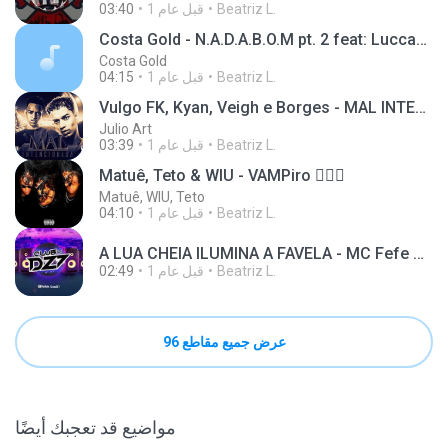
Beatriz L.
1 قبل عام
03:40
Costa Gold - N.A.D.A.B.O.M pt. 2 feat: Luccas Carlos e Don L
Costa Gold
Beatriz L.
1 قبل عام
04:15
Vulgo FK, Kyan, Veigh e Borges - MAL INTENCIONADA (Áudio Oficial)
Julio Art
Beatriz L.
1 قبل عام
03:39
Matuê, Teto & WIU - VAMPiro 🧛🏽‍♀️
Matuê, WIU, Teto
Beatriz L.
1 قبل عام
04:10
A LUA CHEIA ILUMINA A FAVELA - MC Fefe Original (DJ Nog, DJ Lobão ZL e DJ GH7)
Beatriz L.
1 قبل عام
02:49
عرض جميع مقاطع 96
مواضيع قد تعجبك أيضًا