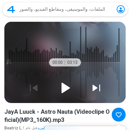
00:00
03:13
JayA Luuck - Astro Nauta (Videoclipe O
ficial)(MP3_160K).mp3
Beatriz L.
المزيد...
1 قبل عام