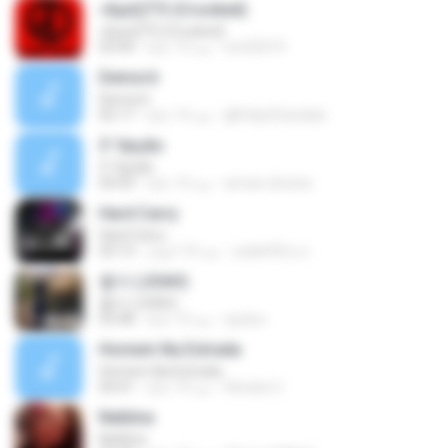
»ßµüÇÏ°Ô (Crooked)
»ßµüÇÏ°Ô (Crooked)
sm02019
منذ 13 عامًا
03:44
Demorô
Demorô
@Felip3Candido
منذ 14 عامًا
05:17
3' Opção
3' Opção
arivan.oliveira
منذ 14 عامًا
04:43
Hard Carry
Hard Carry
อม&#39;ม ย.
منذ 10 أعوام
03:13
좋아 (JOAH)
좋아 (JOAH)
xjudox
منذ 13 عامًا
03:48
Homem Na Estrada
Homem Na Estrada
Renato C.
منذ 14 عامًا
04:41
Neblina
Neblina