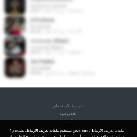
คนเดินถนน (พลพล)
sumit 3.
منذ 12 عامًا
03:51
A Profecia
A Profecia
drv-20
منذ 16 عامًا
05:39
เล่นของสูง (Klear)
เล่นของสูง (Klear)
nisha T.
منذ 11 عامًا
04:41
Um Pedido
Um Pedido
Kelvin oliveira
منذ 6 أعوام
03:00
شروط الاستخدام
الخصوصية
الدعم
لا تبيع معلوماتي الشخصية
نحن نستخدم ملفات تعريف الارتباط.
يستخدم 4shared ملفات تعريف الارتباط
لا تشارك معلوماتي الشخصية
وتقنيات التتبع الأخرى لفهم من أين يأتي زوارنا وتحسين تجربة التصفح الخاصة بك