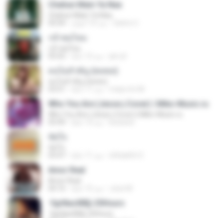
Chahun Main Ya Naa
Chahun Main Ya Naa
Satrio U.
منذ 10 أعوام
05:04
กล้าพอไหม
กล้าพอไหม
jan-jit
منذ 12 عامًا
05:02
คนไม่สำคัญ (พลพล)
คนไม่สำคัญ (พลพล)
mass.tm M.
منذ 11 عامًا
03:51
Who You Are (Jesse j Cover) | Miko-Music.ru
Who You Are (Jesse j Cover) | Miko-Music.ru
koizeed
منذ 13 عامًا
03:49
ขัดใจ
ขัดใจ
ohhaehh O.
منذ 11 عامًا
03:47
Amor Real
Amor Real
Jose M.
منذ 15 عامًا
04:16
·УдґйаѕХВ§-25Hours
·УдґйаѕХВ§-25Hours