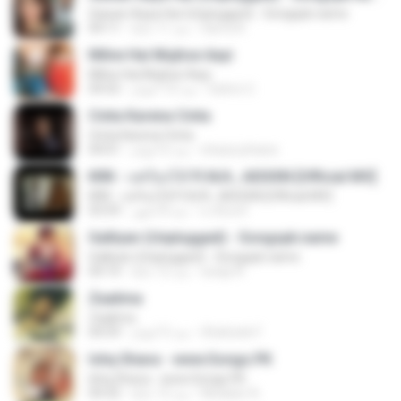
Sawan Aaya Hai (Unplugged) - Songspk.name
Sarra A.
منذ 11 عامًا
04:11
Milne Hai Mujhse Aayi
Milne Hai Mujhse Aayi
Satrio U.
منذ 10 أعوام
04:55
Cinta Karena Cinta
Cinta Karena Cinta
shaza johana
منذ 6 أعوام
04:01
KRK - แค่ร้องไห้ Ft.N/A , AISXXN [Official MV]
KRK - แค่ร้องไห้ Ft.N/A , AISXXN [Official MV]
นวมินทร์
منذ 8 أشهر
03:59
Galliyan (Unplugged) - Songspk.name
Galliyan (Unplugged) - Songspk.name
swap N.
منذ 12 عامًا
04:14
Zaalima
Zaalima
Shahzeb F.
منذ 5 أعوام
04:59
Ishq Shava - www.Songs.PK
Ishq Shava - www.Songs.PK
Mudasir A.
منذ 12 عامًا
04:32