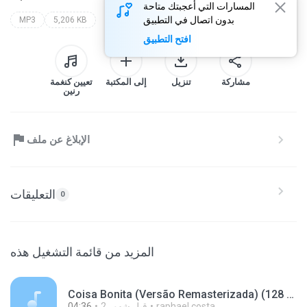
المسارات التي أعجبتك متاحة
بدون اتصال في التطبيق
MP3
5,206 KB
افتح التطبيق
مشاركة
تنزيل
إلى المكتبة
تعيين كنغمة
رنين
الإبلاغ عن ملف
التعليقات
0
المزيد من قائمة التشغيل هذه
Coisa Bonita (Versão Remasterizada) (128 kbps).mp3
raphael costa
2 قبل شهور
04:36