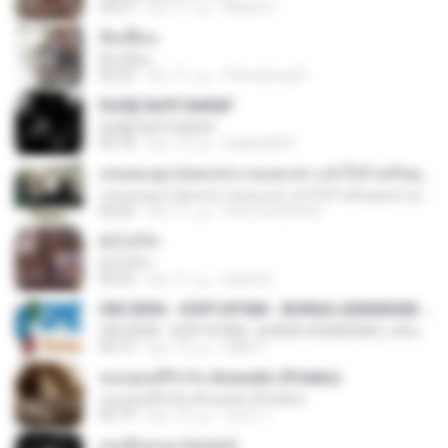
MaxGi C.
منذ 11 عامًا
04:27
ฟั่นเฟือน
ฟั่นเฟือน
Peerapong P.
منذ 11 عامًا
04:22
ЄиЗ§·ХиґХ·ХиКШґ
ЄиЗ§·ХиґХ·ХиКШґ
kukkai3031
منذ 12 عامًا
05:18
เล่นของสูง (เพลงประกอบละคร แจ๋วใจร้ายกับคุณชายเทวดา)
เล่นของสูง (เพลงประกอบละคร แจ๋วใจร้ายกับคุณชายเทวดา)
love-lovefriend
منذ 11 عامًا
04:26
ยังไงก็รัก
ยังไงก็รัก
Earth A.
منذ 11 عامًا
04:23
OM.SERA - KOPI HITAM - BUNGA ASMARANI ( official Music and Video by Danang Multimedia Entertaiment )
OM.SERA - KOPI HITAM - BUNGA ASMARANI ( official Music and Video by Danang Multimedia Entertaiment )
DME P.
منذ 13 عامًا
04:15
ขอบคุณที่รักกัน Acoustic (Potato)
ขอบคุณที่รักกัน Acoustic (Potato)
รุสนา ร.
منذ 13 عامًا
03:19
คนเดินถนน (พลพล)