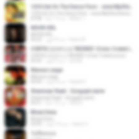
1234 Get On The Dance Floor - www.Mp3HunGama.IN
1234 Get On The Dance Floor - www.Mp3HunGama.IN
Nithin J.
منذ 13 عامًا
03:48
MOON VEIL
MOON VEIL
Dania W.
منذ 9 أشهر
03:22
CORTIS (코르티스) 'REDRED' (Color Coded Lyrics)
CORTIS (코르티스) 'REDRED' (Color Coded Lyrics)
정예환
منذ 3 أشهر
02:42
Manwa Laage
Manwa Laage
Kopeh K.
منذ 8 أعوام
04:34
Shanivaar Raati - Songspk.name
Shanivaar Raati - Songspk.name
Abid H.
منذ 12 عامًا
04:21
Bhula Dena
Bhula Dena
Satrio U.
منذ 10 أعوام
04:00
วันที่อ่อนแอ