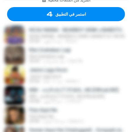
المزيد من الملفات مخفية
استمر في التطبيق
KICAU MANIA - NDARBOY GENK x BANDITOZ YAOW 86 (OFFICIAL LYRIC VIDEO) GAS POL NDANGAK
KICAU MANIA - NDARBOY GENK x BANDITOZ YAOW 86 (OFFICIAL LYRIC VIDEO) GAS POL NDANGAK
Rina P.
منذ 3 أشهر
03:50
Kita Usahakan Lagi
Kita Usahakan Lagi
Fazri M.
منذ عام واحد
03:54
Jeene Laga Hoon
Jeene Laga Hoon
bindu J.
منذ 11 عامًا
03:56
KRK - เธอทิ้งฉันไว้ Ft.N/A , HK [Official MV]
KRK - เธอทิ้งฉันไว้ Ft.N/A , HK [Official MV]
นวมินทร์
منذ 8 أشهر
04:58
Piya Aaye Na
Piya Aaye Na
Satrio U.
منذ 10 أعوام
04:46
Sawan Aaya Hai (Unplugged) - Songspk.name