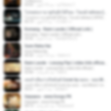
วันที่อ่อนแอ
ลูกไม้หล่น ไ.
منذ 10 أشهر
04:45
โปรดส่งเรามาคู่กันอีกได้ไหม -โชเล่ย์ ชคัทพล [ OFFICIAL MV ]
โปรดส่งเรามาคู่กันอีกได้ไหม -โชเล่ย์ ชคัทพล [ OFFICIAL MV ]
วรรณิศา ก.
منذ 9 أشهر
06:19
Komang - Raim Laode ( Official Lirik )
Komang - Raim Laode ( Official Lirik )
Fare&#39;z D.
منذ 3 أعوام
03:42
Sunn Raha Hai
Sunn Raha Hai
Satrio U.
منذ 10 أعوام
06:30
Raim Laode - Lesung Pipi ( video lirik official )
Raim Laode - Lesung Pipi ( video lirik official )
Adii S.
منذ عام واحد
03:46
เธอลำเอียง I อริสมันต์ Cover by ฌอน - ฌฌ Music I เพลงยุค 90 I Rock Cover
เธอลำเอียง I อริสมันต์ Cover by ฌอน - ฌฌ Music I เพลงยุค 90 I Rock Cover
Sirilak P.
منذ 7 أشهر
04:21
Saiyaara - www.Songs.PK
Saiyaara - www.Songs.PK
Dewinta R.
منذ عام واحد
04:13